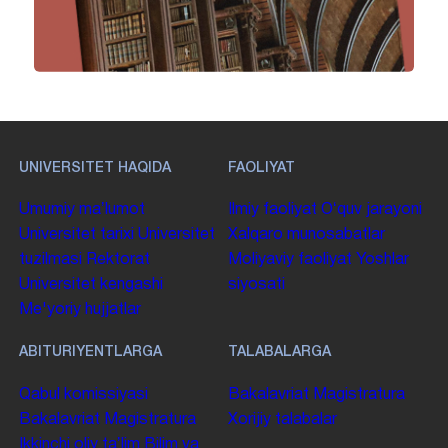
UNIVERSITET HAQIDA
FAOLIYAT
Umumiy maʼlumot
Ilmiy faoliyat
Oʻquv jarayoni
Universitet tarixi
Universitet
Xalqaro munosabatlar
tuzilmasi
Rektorat
Moliyaviy faoliyat
Yoshlar
Universitet kengashi
siyosati
Me'yoriy hujjatlar
ABITURIYENTLARGA
TALABALARGA
Qabul komissiyasi
Bakalavriat
Magistratura
Bakalavriat
Magistratura
Xorijiy talabalar
Ikkinchi oliy taʼlim
Bilim va