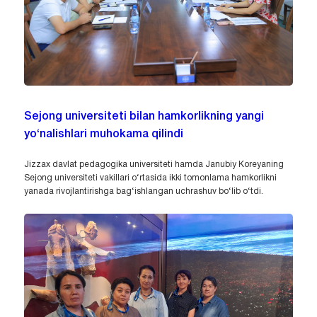
Sejong universiteti bilan hamkorlikning yangi
yo‘nalishlari muhokama qilindi
Jizzax davlat pedagogika universiteti hamda Janubiy Koreyaning
Sejong universiteti vakillari o‘rtasida ikki tomonlama hamkorlikni
yanada rivojlantirishga bag‘ishlangan uchrashuv bo‘lib o‘tdi.