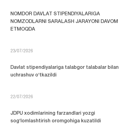
NOMDOR DAVLAT STIPENDIYALARIGA
NOMZODLARNI SARALASH JARAYONI DAVOM
ETMOQDA
23/07/2026
Davlat stipendiyalariga talabgor talabalar bilan
uchrashuv o‘tkazildi
22/07/2026
JDPU xodimlarining farzandlari yozgi
sog‘lomlashtirish oromgohiga kuzatildi