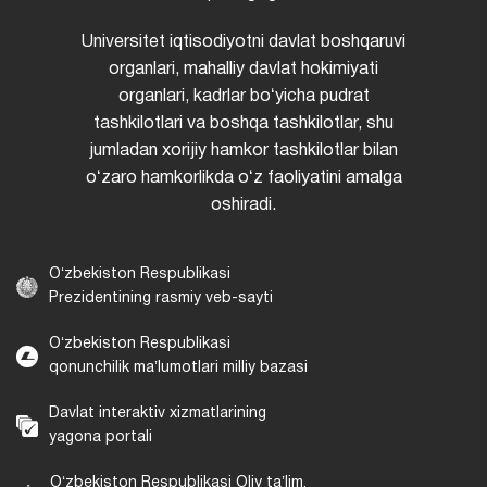
Universitet iqtisodiyotni davlat boshqaruvi
organlari, mahalliy davlat hokimiyati
organlari, kadrlar boʻyicha pudrat
tashkilotlari va boshqa tashkilotlar, shu
jumladan xorijiy hamkor tashkilotlar bilan
oʻzaro hamkorlikda oʻz faoliyatini amalga
oshiradi.
Oʻzbekiston Respublikasi
Prezidentining rasmiy veb-sayti
Oʻzbekiston Respublikasi
qonunchilik maʼlumotlari milliy bazasi
Davlat interaktiv xizmatlarining
yagona portali
Oʻzbekiston Respublikasi Oliy taʼlim,