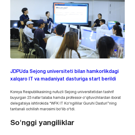
JDPUda Sejong universiteti bilan hamkorlikdagi
xalqaro IT va madaniyat dasturiga start berildi
Koreya Respublikasining nufuzli Sejong universitetidan tashrif
buyurgan 23 nafar talaba hamda professor-o‘qituvchilardan iborat
delegatsiya ishtirokida “WFK IT Ko‘ngillilar Guruhi Dasturi”ning
tantanali ochilish marosimi bo‘lib o‘tdi.
So'nggi yangiliklar