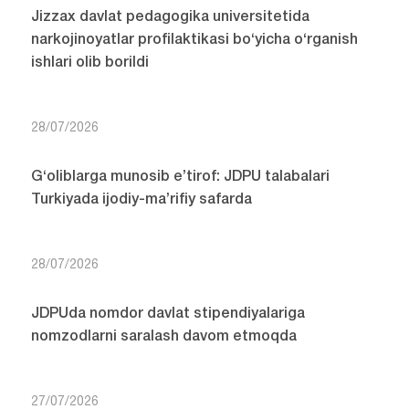
Jizzax davlat pedagogika universitetida
narkojinoyatlar profilaktikasi bo‘yicha o‘rganish
ishlari olib borildi
28/07/2026
G‘oliblarga munosib e’tirof: JDPU talabalari
Turkiyada ijodiy-ma’rifiy safarda
28/07/2026
JDPUda nomdor davlat stipendiyalariga
nomzodlarni saralash davom etmoqda
27/07/2026