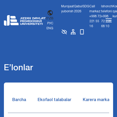
Murojaat
Qabul
SDG
Call
Ishonch
Ko
yuborish
2026
markaz:
telefoni:
qa
+998 72
+998
ku
O'ZB
221 55
72 226
РУС
16
68 10
ENG
E’lonlar
Barcha
Ekofaol talabalar
Karera markazi