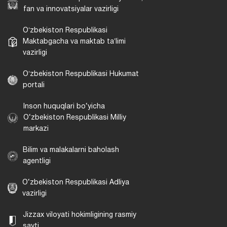
fan va innovatsiyalar vazirligi
Oʻzbekiston Respublikasi
Maktabgacha va maktab taʼlimi
vazirligi
Oʻzbekiston Respublikasi Hukumat
portali
Inson huquqlari bo‘yicha
O‘zbekiston Respublikasi Milliy
markazi
Bilim va malakalarni baholash
agentligi
O‘zbekiston Respublikasi Adliya
vazirligi
Jizzax viloyati hokimligining rasmiy
sayti