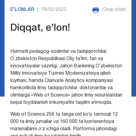
E’LONLAR
18/02/2023
Chop etish
|
Diqqat, e’lon!
Hurmatli pedagog-xodimlar va tadqiqotchilar,
Oʼzbekiston Respublikasi Oliy taʼlim, fan va
innovatsiyalar vazirligi, Jahon Bankining Oʼzbekiston
Milliy Innovatsiya Tizimini Modernizatsiya qilish
loyihasi, hamda Clarivate Analytics kompaniyasi
hamkorlikda ilmiy tadqiqotchilar, doktorantlar va
olimlarga «Web of Science» jahon ilmiy resurslaridan
bepul foydalanish imkoniyatini taqdim etmoqda.
Web of Science 256 ta fanga oid koʻp tarmoqli 12
000 ta ilmiy jurnallar va 160 000 ta konferentsiya
materiallarini oʻz ichiga oladi. Platforma jahondagi