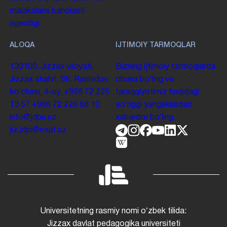
malakalarni baholash
agentligi
ALOQA
IJTIMOIY TARMOQLAR
130100. Jizzax viloyati,
Bizning ijtimoiy tarmoqlarda
Jizzax shahri, Sh. Rashidov
obuna boʻling va
koʻchasi, 4-uy.
+998 72 226
taraqqiyotimiz haqidagi
13 57
+998 72 226 68 10
soʻnggi yangiliklardan
info@jdpu.uz
xabardor boʻling.
jiz.jdpi@exat.uz
Universitetning rasmiy nomi oʻzbek tilida:
Jizzax davlat pedagogika universiteti