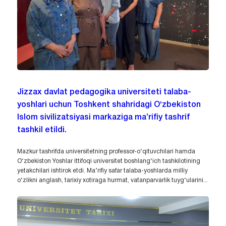
Jizzax davlat pedagogika universiteti talaba-
yoshlari uchun Toshkent shahridagi O‘zbekiston
Islom sivilizatsiyasi markaziga ma’rifiy tashrif
tashkil etildi.
Mazkur tashrifda universitetning professor-o‘qituvchilari hamda
O‘zbekiston Yoshlar ittifoqi universitet boshlang‘ich tashkilotining
yetakchilari ishtirok etdi. Ma’rifiy safar talaba-yoshlarda milliy
o‘zlikni anglash, tarixiy xotiraga hurmat, vatanparvarlik tuyg‘ularini...