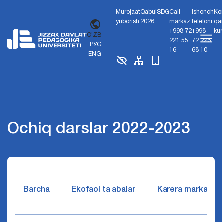
Murojaat
Qabul
SDG
Call
Ishonch
Ko
yuborish
2026
markaz:
telefoni:
qa
+998 72
+998
ku
O'ZB
221 55
72 226
РУС
16
68 10
ENG
Ochiq darslar 2022-2023
Barcha
Ekofaol talabalar
Karera markazi