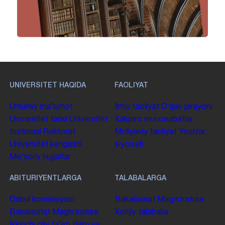
UNIVERSITET HAQIDA
FAOLIYAT
Umumiy maʼlumot
Ilmiy faoliyat
Oʻquv jarayoni
Universitet tarixi
Universitet
Xalqaro munosabatlar
tuzilmasi
Rektorat
Moliyaviy faoliyat
Yoshlar
Universitet kengashi
siyosati
Me'yoriy hujjatlar
ABITURIYENTLARGA
TALABALARGA
Qabul komissiyasi
Bakalavriat
Magistratura
Bakalavriat
Magistratura
Xorijiy talabalar
Ikkinchi oliy taʼlim
Bilim va