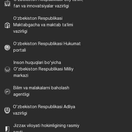
fan va innovatsiyalar vazirligi
Oʻzbekiston Respublikasi
Maktabgacha va maktab taʼlimi
vazirligi
Oʻzbekiston Respublikasi Hukumat
portali
Inson huquqlari bo‘yicha
O‘zbekiston Respublikasi Milliy
markazi
Bilim va malakalarni baholash
agentligi
O‘zbekiston Respublikasi Adliya
vazirligi
Jizzax viloyati hokimligining rasmiy