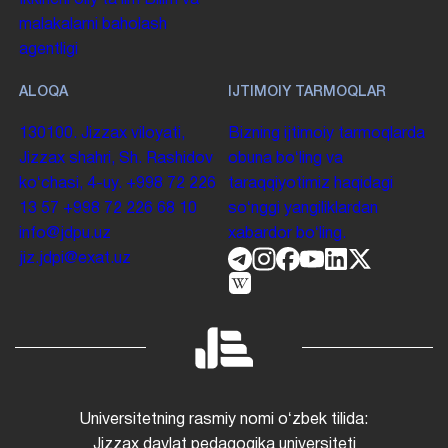
malakalarni baholash
agentligi
ALOQA
IJTIMOIY TARMOQLAR
130100. Jizzax viloyati,
Bizning ijtimoiy tarmoqlarda
Jizzax shahri, Sh. Rashidov
obuna boʻling va
koʻchasi, 4-uy.
+998 72 226
taraqqiyotimiz haqidagi
13 57
+998 72 226 68 10
soʻnggi yangiliklardan
info@jdpu.uz
xabardor boʻling.
jiz.jdpi@exat.uz
Universitetning rasmiy nomi oʻzbek tilida:
Jizzax davlat pedagogika universiteti