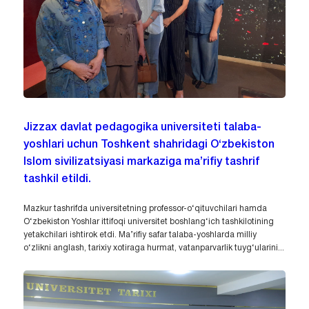
Jizzax davlat pedagogika universiteti talaba-
yoshlari uchun Toshkent shahridagi O‘zbekiston
Islom sivilizatsiyasi markaziga ma’rifiy tashrif
tashkil etildi.
Mazkur tashrifda universitetning professor-o‘qituvchilari hamda
O‘zbekiston Yoshlar ittifoqi universitet boshlang‘ich tashkilotining
yetakchilari ishtirok etdi. Ma’rifiy safar talaba-yoshlarda milliy
o‘zlikni anglash, tarixiy xotiraga hurmat, vatanparvarlik tuyg‘ularini...