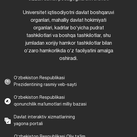
Universitet iqtisodiyotni davlat boshqaruvi
organlari, mahalliy davlat hokimiyati
organlari, kadrlar boʻyicha pudrat
tashkilotlari va boshqa tashkilotlar, shu
jumladan xorijiy hamkor tashkilotlar bilan
oʻzaro hamkorlikda oʻz faoliyatini amalga
oshiradi.
Oʻzbekiston Respublikasi
Prezidentining rasmiy veb-sayti
Oʻzbekiston Respublikasi
qonunchilik maʼlumotlari milliy bazasi
Davlat interaktiv xizmatlarining
yagona portali
Oʻzbekiston Respublikasi Oliy taʼlim,