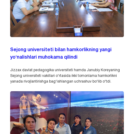
Sejong universiteti bilan hamkorlikning yangi
yo‘nalishlari muhokama qilindi
Jizzax davlat pedagogika universiteti hamda Janubiy Koreyaning
Sejong universiteti vakillari o‘rtasida ikki tomonlama hamkorlikni
yanada rivojlantirishga bag‘ishlangan uchrashuv bo‘lib o‘tdi.