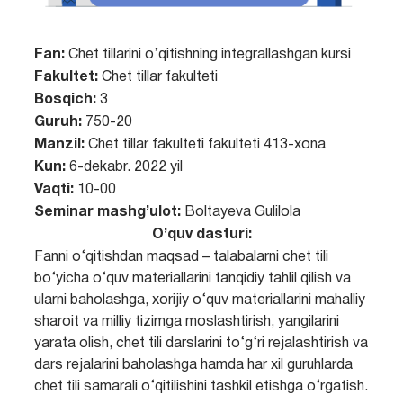
Fan:
Chet tillarini o’qitishning integrallashgan kursi
Fakultet:
Chet tillar fakulteti
Bosqich:
3
Guruh:
750-20
Manzil:
Chet tillar fakulteti fakulteti 413-xona
Kun:
6-dekabr. 2022 yil
Vaqti:
10-00
Seminar mashg’ulot:
Boltayeva Gulilola
O’quv dasturi:
Fanni o‘qitishdan maqsad – talabalarni chet tili
bo‘yicha o‘quv materiallarini tanqidiy tahlil qilish va
ularni baholashga, xorijiy o‘quv materiallarini mahalliy
sharoit va milliy tizimga moslashtirish, yangilarini
yarata olish, chet tili darslarini to‘g‘ri rejalashtirish va
dars rejalarini baholashga hamda har xil guruhlarda
chet tili samarali o‘qitilishini tashkil etishga o‘rgatish.