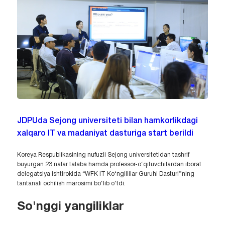
JDPUda Sejong universiteti bilan hamkorlikdagi
xalqaro IT va madaniyat dasturiga start berildi
Koreya Respublikasining nufuzli Sejong universitetidan tashrif
buyurgan 23 nafar talaba hamda professor-o‘qituvchilardan iborat
delegatsiya ishtirokida “WFK IT Ko‘ngillilar Guruhi Dasturi”ning
tantanali ochilish marosimi bo‘lib o‘tdi.
So'nggi yangiliklar