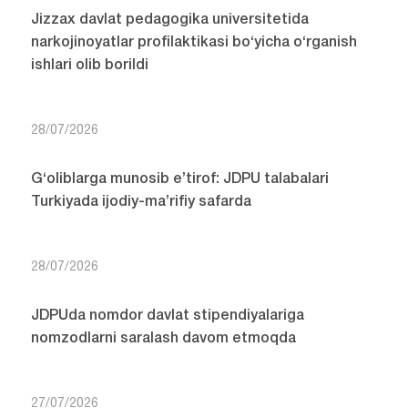
Jizzax davlat pedagogika universitetida
narkojinoyatlar profilaktikasi bo‘yicha o‘rganish
ishlari olib borildi
28/07/2026
G‘oliblarga munosib e’tirof: JDPU talabalari
Turkiyada ijodiy-ma’rifiy safarda
28/07/2026
JDPUda nomdor davlat stipendiyalariga
nomzodlarni saralash davom etmoqda
27/07/2026