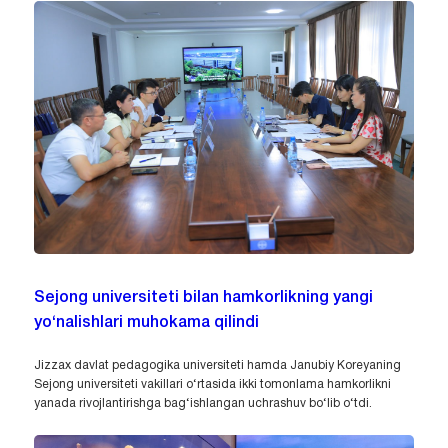
Sejong universiteti bilan hamkorlikning yangi
yo‘nalishlari muhokama qilindi
Jizzax davlat pedagogika universiteti hamda Janubiy Koreyaning
Sejong universiteti vakillari o‘rtasida ikki tomonlama hamkorlikni
yanada rivojlantirishga bag‘ishlangan uchrashuv bo‘lib o‘tdi.