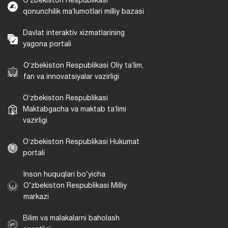
Oʻzbekiston Respublikasi
qonunchilik maʼlumotlari milliy bazasi
Davlat interaktiv xizmatlarining
yagona portali
Oʻzbekiston Respublikasi Oliy taʼlim,
fan va innovatsiyalar vazirligi
Oʻzbekiston Respublikasi
Maktabgacha va maktab taʼlimi
vazirligi
Oʻzbekiston Respublikasi Hukumat
portali
Inson huquqlari bo‘yicha
O‘zbekiston Respublikasi Milliy
markazi
Bilim va malakalarni baholash