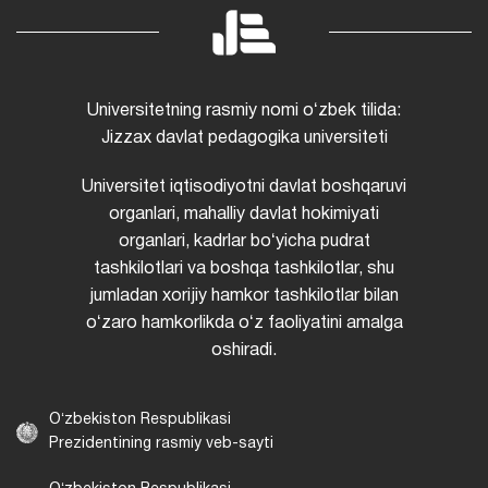
Universitetning rasmiy nomi oʻzbek tilida:
Jizzax davlat pedagogika universiteti
Universitet iqtisodiyotni davlat boshqaruvi
organlari, mahalliy davlat hokimiyati
organlari, kadrlar boʻyicha pudrat
tashkilotlari va boshqa tashkilotlar, shu
jumladan xorijiy hamkor tashkilotlar bilan
oʻzaro hamkorlikda oʻz faoliyatini amalga
oshiradi.
Oʻzbekiston Respublikasi
Prezidentining rasmiy veb-sayti