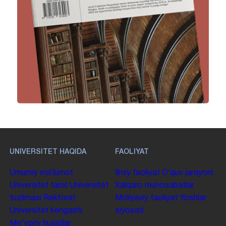
UNIVERSITET HAQIDA
FAOLIYAT
Umumiy maʼlumot
Ilmiy faoliyat
Oʻquv jarayoni
Universitet tarixi
Universitet
Xalqaro munosabatlar
tuzilmasi
Rektorat
Moliyaviy faoliyat
Yoshlar
Universitet kengashi
siyosati
Me'yoriy hujjatlar