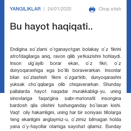
YANGILIKLAR
24/01/2020
Chop etish
|
Bu hayot haqiqati..
Endigina so`zlarni o`rganayotgan bolakay o`z fikrini
atrofdagilarga aniq, ravon qilib yetkazishni hohlaydi.
Inson ulg`ayib borar ekan, o`z fikri, o`z
dunyoqarashiga ega bo`lib boraverarkan. Insonlar
bilan so`zlashish fikrni o`zgartirib, dunyoqarashni
yuksak cho`qqilarga olib chiqaverarkan. Shunday
pallalarda hayot naqadar murakkabligi-yu, uning
sinovlariga faqatgina sabr-matonatli insongina
bardosh qila olishini tushunganday bo`lasan kishi.
Vaqt  oliy hakamligini, uning har bir soniyasi tillolarga
teng ekanligini anglaymiz-u, o`zimiz bilmagan holda
yana o`y-hayollar olamiga sayohat qilamiz. Bunday