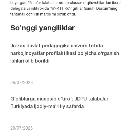
buyurgan 23 nafar talaba hamda professor-o‘qituvchilardan iborat
delegatsiya ishtirokida “WFK IT Ko‘ngillilar Guruhi Dasturi”ning
tantanali ochilish marosimi bo‘lib o‘tdi.
So'nggi yangiliklar
Jizzax davlat pedagogika universitetida
narkojinoyatlar profilaktikasi bo‘yicha o‘rganish
ishlari olib borildi
28/07/2026
G‘oliblarga munosib e’tirof: JDPU talabalari
Turkiyada ijodiy-ma’rifiy safarda
28/07/2026