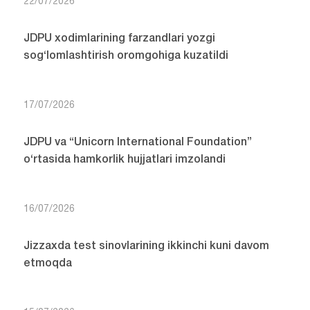
22/07/2026
JDPU xodimlarining farzandlari yozgi
sog‘lomlashtirish oromgohiga kuzatildi
17/07/2026
JDPU va “Unicorn International Foundation”
o‘rtasida hamkorlik hujjatlari imzolandi
16/07/2026
Jizzaxda test sinovlarining ikkinchi kuni davom
etmoqda