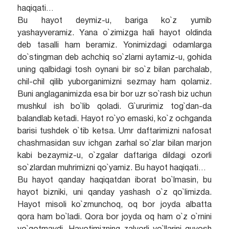
haqiqati…
Bu hayot deymiz-u, bariga ko`z yumib
yashayveramiz. Yana o`zimizga hali hayot oldinda
deb tasalli ham beramiz. Yonimizdagi odamlarga
do`stingman deb achchiq so`zlarni aytamiz-u, gohida
uning qalbidagi tosh oynani bir so`z bilan parchalab,
chil-chil qilib yuborganimizni sezmay ham qolamiz.
Buni anglaganimizda esa bir bor uzr so`rash biz uchun
mushkul ish bo`lib qoladi. G`ururimiz tog`dan-da
balandlab ketadi. Hayot ro`yo emaski, ko`z ochganda
barisi tushdek o`tib ketsa. Umr daftarimizni nafosat
chashmasidan suv ichgan zarhal so`zlar bilan marjon
kabi bezaymiz-u, o`zgalar daftariga dildagi ozorli
so`zlardan muhrimizni qo`yamiz. Bu hayot haqiqati…
Bu hayot qanday haqiqatdan iborat bo`lmasin, bu
hayot bizniki, uni qanday yashash o`z qo`limizda.
Hayot misoli ko`zmunchoq, oq bor joyda albatta
qora ham bo`ladi. Qora bor joyda oq ham o`z o`rnini