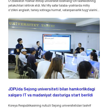
O‘zbekiston Yoshlar ittifoqi universitet boshlang‘ich tashkilotining
yetakchilari ishtirok etdi. Ma’rifiy safar talaba-yoshlarda milliy
o‘zlikni anglash, tarixiy xotiraga hurmat, vatanparvarlik tuyg‘ularini...
JDPUda Sejong universiteti bilan hamkorlikdagi
xalqaro IT va madaniyat dasturiga start berildi
Koreya Respublikasining nufuzli Sejong universitetidan tashrif