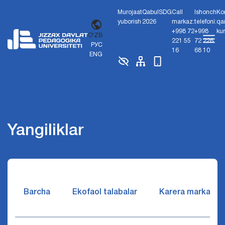
Murojaat
Qabul
SDG
Call
Ishonch
Ko
yuborish
2026
markaz:
telefoni:
qa
+998 72
+998
ku
O'ZB
221 55
72 226
РУС
16
68 10
ENG
Yangiliklar
Barcha
Ekofaol talabalar
Karera markazi