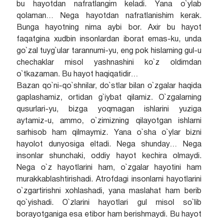
bu hayotdan nafratlangim keladi. Yana o`ylab
qolaman… Nega hayotdan nafratlanishim kerak.
Bunga hayotning nima aybi bor. Axir bu hayot
faqatgina xudbin insonlardan iborat emas-ku, unda
go`zal tuyg`ular tarannumi-yu, eng pok hislarning gul-u
chechaklar misol yashnashini ko`z oldimdan
o`tkazaman. Bu hayot haqiqatidir…
Bazan qo`ni-qo`shnilar, do`stlar bilan o`zgalar haqida
gaplashamiz, ortidan g`iybat qilamiz. O`zgalarning
qusurlari-yu, bizga yoqmagan ishlarini yuziga
aytamiz-u, ammo, o`zimizning qilayotgan ishlarni
sarhisob ham qilmaymiz. Yana o`sha o`ylar bizni
hayolot dunyosiga eltadi. Nega shunday… Nega
insonlar shunchaki, oddiy hayot kechira olmaydi.
Nega o`z hayotlarini ham, o`zgalar hayotini ham
murakkablashtirishadi. Atrofdagi insonlarni hayotlarini
o`zgartirishni xohlashadi, yana maslahat ham berib
qo`yishadi. O`zlarini hayotlari gul misol so`lib
borayotganiga esa etibor ham berishmaydi. Bu hayot