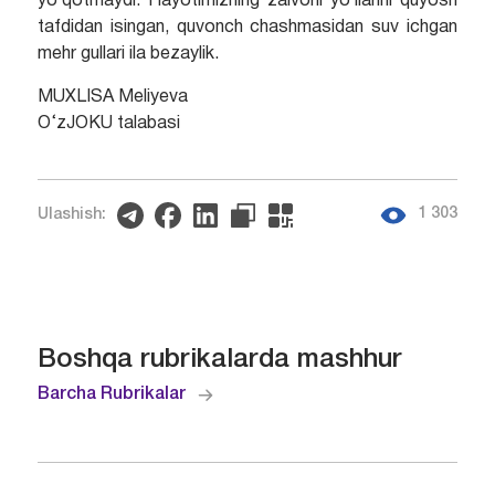
yo`qotmaydi. Hayotimizning zalvorli yo`llarini quyosh
tafdidan isingan, quvonch chashmasidan suv ichgan
mehr gullari ila bezaylik.
MUXLISA Meliyeva
O‘zJOKU talabasi
1 303
Ulashish:
Boshqa rubrikalarda mashhur
Barcha Rubrikalar