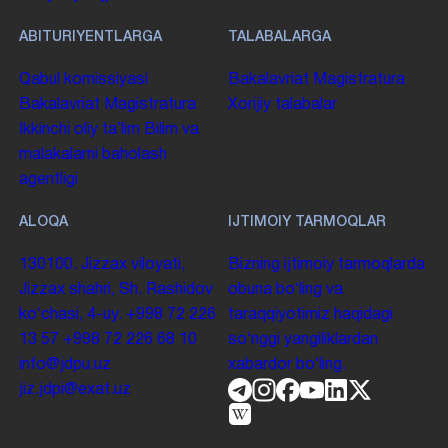
ABITURIYENTLARGA
TALABALARGA
Qabul komissiyasi
Bakalavriat
Magistratura
Bakalavriat
Magistratura
Xorijiy talabalar
Ikkinchi oliy taʼlim
Bilim va
malakalarni baholash
agentligi
ALOQA
IJTIMOIY TARMOQLAR
130100. Jizzax viloyati,
Bizning ijtimoiy tarmoqlarda
Jizzax shahri, Sh. Rashidov
obuna boʻling va
koʻchasi, 4-uy.
+998 72 226
taraqqiyotimiz haqidagi
13 57
+998 72 226 68 10
soʻnggi yangiliklardan
info@jdpu.uz
xabardor boʻling.
jiz.jdpi@exat.uz