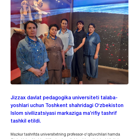
Jizzax davlat pedagogika universiteti talaba-
yoshlari uchun Toshkent shahridagi O‘zbekiston
Islom sivilizatsiyasi markaziga ma’rifiy tashrif
tashkil etildi.
Mazkur tashrifda universitetning professor-o‘qituvchilari hamda