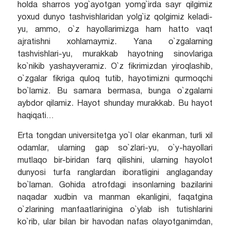
holda sharros yog`ayotgan yomg`irda sayr qilgimiz
yoxud dunyo tashvishlaridan yolg`iz qolgimiz keladi-
yu, ammo, o`z hayollarimizga ham hatto vaqt
ajratishni xohlamaymiz. Yana o`zgalarning
tashvishlari-yu, murakkab hayotning sinovlariga
ko`nikib yashayveramiz. O`z fikrimizdan yiroqlashib,
o`zgalar fikriga quloq tutib, hayotimizni qurmoqchi
bo`lamiz. Bu samara bermasa, bunga o`zgalarni
aybdor qilamiz. Hayot shunday murakkab. Bu hayot
haqiqati…
Erta tongdan universitetga yo`l olar ekanman, turli xil
odamlar, ularning gap so`zlari-yu, o`y-hayollari
mutlaqo bir-biridan farq qilishini, ularning hayolot
dunyosi turfa ranglardan iboratligini anglaganday
bo`laman. Gohida atrofdagi insonlarning bazilarini
naqadar xudbin va manman ekanligini, faqatgina
o`zlarining manfaatlarinigina o`ylab ish tutishlarini
ko`rib, ular bilan bir havodan nafas olayotganimdan,