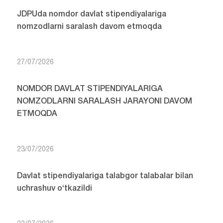
JDPUda nomdor davlat stipendiyalariga
nomzodlarni saralash davom etmoqda
27/07/2026
NOMDOR DAVLAT STIPENDIYALARIGA
NOMZODLARNI SARALASH JARAYONI DAVOM
ETMOQDA
23/07/2026
Davlat stipendiyalariga talabgor talabalar bilan
uchrashuv o‘tkazildi