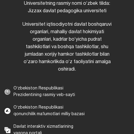
Universitetning rasmiy nomi oʻzbek tilida:
Jizzax davlat pedagogika universiteti
Universitet iqtisodiyotni davlat boshqaruvi
organlari, mahalliy davlat hokimiyati
organlari, kadrlar boʻyicha pudrat
tashkilotlari va boshqa tashkilotlar, shu
jumladan xorijiy hamkor tashkilotlar bilan
oʻzaro hamkorlikda oʻz faoliyatini amalga
oshiradi.
Oʻzbekiston Respublikasi
Prezidentining rasmiy veb-sayti
Oʻzbekiston Respublikasi
qonunchilik maʼlumotlari milliy bazasi
Davlat interaktiv xizmatlarining
yagona portali