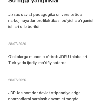
So'nggi yangiliklar
Jizzax davlat pedagogika universitetida
narkojinoyatlar profilaktikasi bo‘yicha o‘rganish
ishlari olib borildi
28/07/2026
G‘oliblarga munosib e’tirof: JDPU talabalari
Turkiyada ijodiy-ma’rifiy safarda
28/07/2026
JDPUda nomdor davlat stipendiyalariga
nomzodlarni saralash davom etmoqda