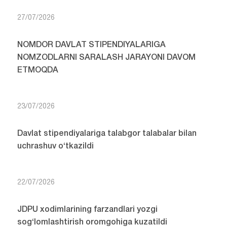
27/07/2026
NOMDOR DAVLAT STIPENDIYALARIGA
NOMZODLARNI SARALASH JARAYONI DAVOM
ETMOQDA
23/07/2026
Davlat stipendiyalariga talabgor talabalar bilan
uchrashuv o‘tkazildi
22/07/2026
JDPU xodimlarining farzandlari yozgi
sog‘lomlashtirish oromgohiga kuzatildi