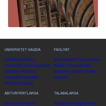
UNIVERSITET HAQIDA
FAOLIYAT
Umumiy maʼlumot
Ilmiy faoliyat
Oʻquv jarayoni
Universitet tarixi
Universitet
Xalqaro munosabatlar
tuzilmasi
Rektorat
Moliyaviy faoliyat
Yoshlar
Universitet kengashi
siyosati
Me'yoriy hujjatlar
ABITURIYENTLARGA
TALABALARGA
Qabul komissiyasi
Bakalavriat
Magistratura