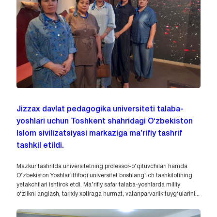
Jizzax davlat pedagogika universiteti talaba-
yoshlari uchun Toshkent shahridagi O‘zbekiston
Islom sivilizatsiyasi markaziga ma’rifiy tashrif
tashkil etildi.
Mazkur tashrifda universitetning professor-o‘qituvchilari hamda
O‘zbekiston Yoshlar ittifoqi universitet boshlang‘ich tashkilotining
yetakchilari ishtirok etdi. Ma’rifiy safar talaba-yoshlarda milliy
o‘zlikni anglash, tarixiy xotiraga hurmat, vatanparvarlik tuyg‘ularini...