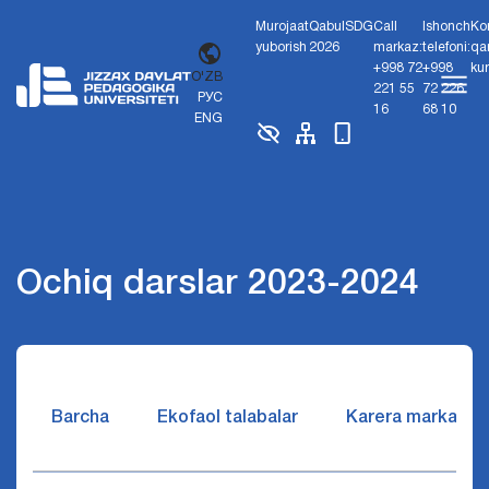
Murojaat
Qabul
SDG
Call
Ishonch
Ko
yuborish
2026
markaz:
telefoni:
qa
+998 72
+998
ku
O'ZB
221 55
72 226
РУС
16
68 10
ENG
Ochiq darslar 2023-2024
Barcha
Ekofaol talabalar
Karera markazi