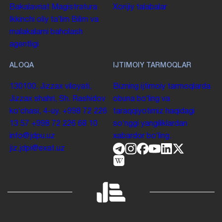
Bakalavriat
Magistratura
Xorijiy talabalar
Ikkinchi oliy taʼlim
Bilim va
malakalarni baholash
agentligi
ALOQA
IJTIMOIY TARMOQLAR
130100. Jizzax viloyati,
Bizning ijtimoiy tarmoqlarda
Jizzax shahri, Sh. Rashidov
obuna boʻling va
koʻchasi, 4-uy.
+998 72 226
taraqqiyotimiz haqidagi
13 57
+998 72 226 68 10
soʻnggi yangiliklardan
info@jdpu.uz
xabardor boʻling.
jiz.jdpi@exat.uz