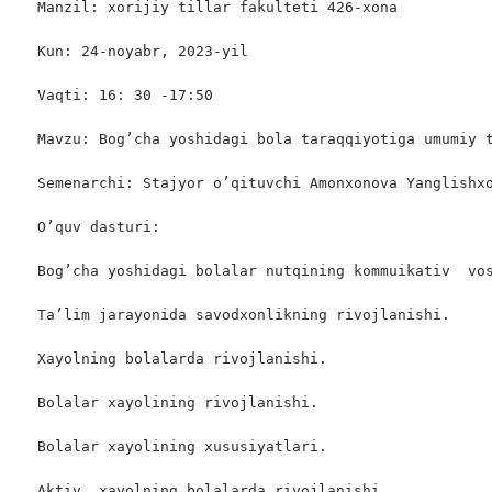
Manzil: xorijiy tillar fakulteti 426-xona

Kun: 24-noyabr, 2023-yil

Vaqti: 16: 30 -17:50

Mavzu: Bog’cha yoshidagi bola taraqqiyotiga umumiy t
Semenarchi: Stajyor o’qituvchi Amonxonova Yanglishxo
O’quv dasturi:

Bog’cha yoshidagi bolalar nutqining kommuikativ  vos
Ta’lim jarayonida savodxonlikning rivojlanishi.

Xayolning bolalarda rivojlanishi.

Bolalar xayolining rivojlanishi.

Bolalar xayolining xususiyatlari.

Aktiv  xayolning bolalarda rivojlanishi.
