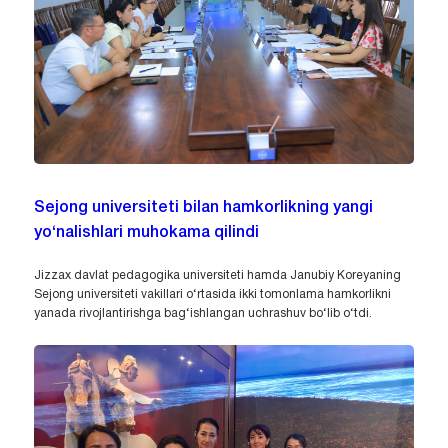
Sejong universiteti bilan hamkorlikning yangi
yo‘nalishlari muhokama qilindi
Jizzax davlat pedagogika universiteti hamda Janubiy Koreyaning
Sejong universiteti vakillari o‘rtasida ikki tomonlama hamkorlikni
yanada rivojlantirishga bag‘ishlangan uchrashuv bo‘lib o‘tdi.