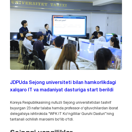
JDPUda Sejong universiteti bilan hamkorlikdagi
xalqaro IT va madaniyat dasturiga start berildi
Koreya Respublikasining nufuzli Sejong universitetidan tashrif
buyurgan 23 nafar talaba hamda professor-o‘qituvchilardan iborat
delegatsiya ishtirokida “WFK IT Ko‘ngillilar Guruhi Dasturi”ning
tantanali ochilish marosimi bo‘lib o‘tdi.