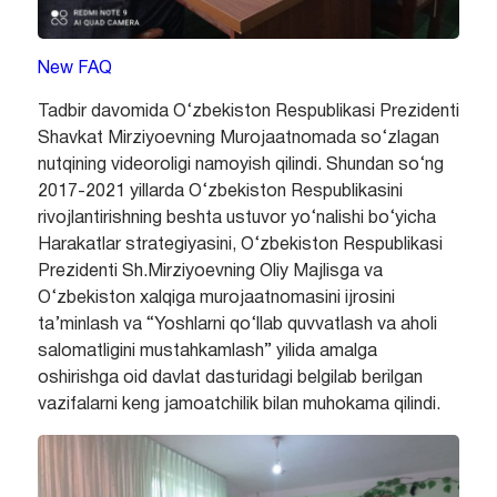
New FAQ
Tadbir davomida O‘zbekiston Respublikasi Prezidenti
Shavkat Mirziyoevning Murojaatnomada so‘zlagan
nutqining videoroligi namoyish qilindi. Shundan so‘ng
2017-2021 yillarda O‘zbekiston Respublikasini
rivojlantirishning beshta ustuvor yo‘nalishi bo‘yicha
Harakatlar strategiyasini, O‘zbekiston Respublikasi
Prezidenti Sh.Mirziyoevning Oliy Majlisga va
O‘zbekiston xalqiga murojaatnomasini ijrosini
ta’minlash va “Yoshlarni qo‘llab quvvatlash va aholi
salomatligini mustahkamlash” yilida amalga
oshirishga oid davlat dasturidagi belgilab berilgan
vazifalarni keng jamoatchilik bilan muhokama qilindi.