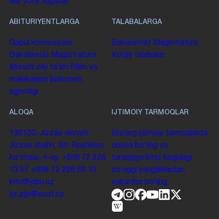
Me'yoriy hujjatlar
ABITURIYENTLARGA
TALABALARGA
Qabul komissiyasi
Bakalavriat
Magistratura
Bakalavriat
Magistratura
Xorijiy talabalar
Ikkinchi oliy taʼlim
Bilim va
malakalarni baholash
agentligi
ALOQA
IJTIMOIY TARMOQLAR
130100. Jizzax viloyati,
Bizning ijtimoiy tarmoqlarda
Jizzax shahri, Sh. Rashidov
obuna boʻling va
koʻchasi, 4-uy.
+998 72 226
taraqqiyotimiz haqidagi
13 57
+998 72 226 68 10
soʻnggi yangiliklardan
info@jdpu.uz
xabardor boʻling.
jiz.jdpi@exat.uz