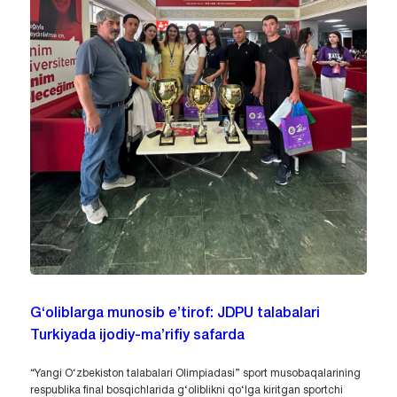
G‘oliblarga munosib e’tirof: JDPU talabalari
Turkiyada ijodiy-ma’rifiy safarda
“Yangi O‘zbekiston talabalari Olimpiadasi” sport musobaqalarining
respublika final bosqichlarida g‘oliblikni qo‘lga kiritgan sportchi