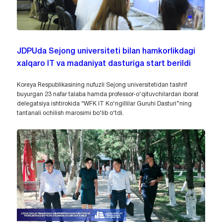
JDPUda Sejong universiteti bilan hamkorlikdagi
xalqaro IT va madaniyat dasturiga start berildi
Koreya Respublikasining nufuzli Sejong universitetidan tashrif
buyurgan 23 nafar talaba hamda professor-o‘qituvchilardan iborat
delegatsiya ishtirokida “WFK IT Ko‘ngillilar Guruhi Dasturi”ning
tantanali ochilish marosimi bo‘lib o‘tdi.