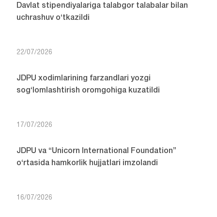
Davlat stipendiyalariga talabgor talabalar bilan
uchrashuv o‘tkazildi
22/07/2026
JDPU xodimlarining farzandlari yozgi
sog‘lomlashtirish oromgohiga kuzatildi
17/07/2026
JDPU va “Unicorn International Foundation”
o‘rtasida hamkorlik hujjatlari imzolandi
16/07/2026