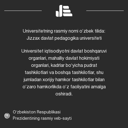
Universitetning rasmiy nomi oʻzbek tilida:
Jizzax davlat pedagogika universiteti
Universitet iqtisodiyotni davlat boshqaruvi
organlari, mahalliy davlat hokimiyati
organlari, kadrlar boʻyicha pudrat
tashkilotlari va boshqa tashkilotlar, shu
jumladan xorijiy hamkor tashkilotlar bilan
oʻzaro hamkorlikda oʻz faoliyatini amalga
oshiradi.
Oʻzbekiston Respublikasi
Prezidentining rasmiy veb-sayti