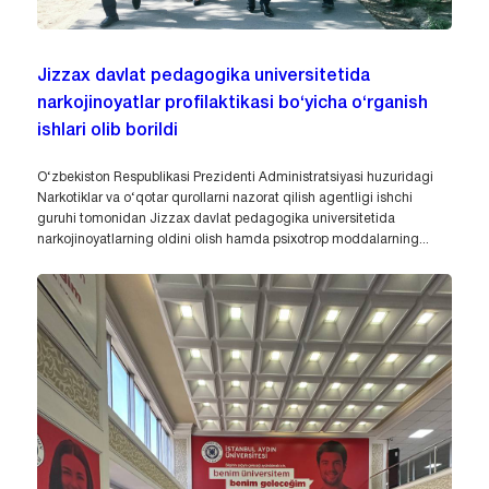
Jizzax davlat pedagogika universitetida
narkojinoyatlar profilaktikasi bo‘yicha o‘rganish
ishlari olib borildi
O‘zbekiston Respublikasi Prezidenti Administratsiyasi huzuridagi
Narkotiklar va o‘qotar qurollarni nazorat qilish agentligi ishchi
guruhi tomonidan Jizzax davlat pedagogika universitetida
narkojinoyatlarning oldini olish hamda psixotrop moddalarning...