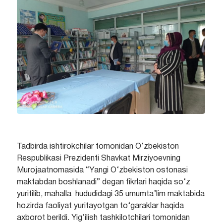
Tadbirda ishtirokchilar tomonidan O‘zbekiston
Respublikasi Prezidenti Shavkat Mirziyoevning
Murojaatnomasida “Yangi O‘zbekiston ostonasi
maktabdan boshlanadi” degan fikrlari haqida so‘z
yuritilib, mahalla hududidagi 35 umumta’lim maktabida
hozirda faoliyat yuritayotgan to‘garaklar haqida
axborot berildi. Yig‘ilish tashkilotchilari tomonidan