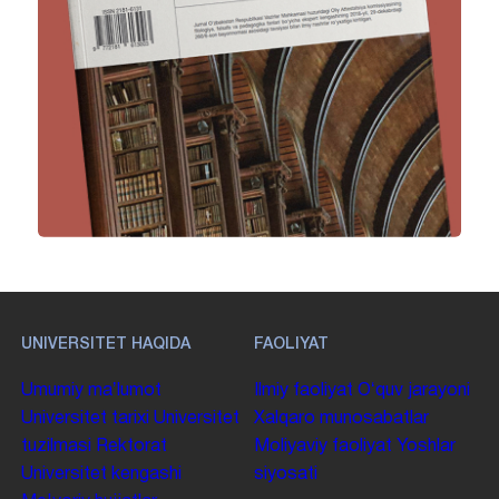
UNIVERSITET HAQIDA
FAOLIYAT
Umumiy maʼlumot
Ilmiy faoliyat
Oʻquv jarayoni
Universitet tarixi
Universitet
Xalqaro munosabatlar
tuzilmasi
Rektorat
Moliyaviy faoliyat
Yoshlar
Universitet kengashi
siyosati