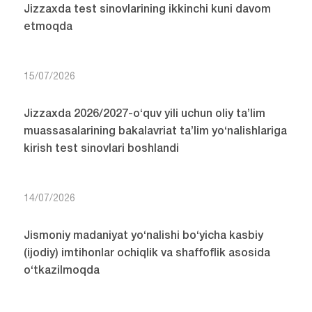
Jizzaxda test sinovlarining ikkinchi kuni davom
etmoqda
15/07/2026
Jizzaxda 2026/2027-o‘quv yili uchun oliy ta’lim
muassasalarining bakalavriat ta’lim yo‘nalishlariga
kirish test sinovlari boshlandi
14/07/2026
Jismoniy madaniyat yo‘nalishi bo‘yicha kasbiy
(ijodiy) imtihonlar ochiqlik va shaffoflik asosida
o‘tkazilmoqda