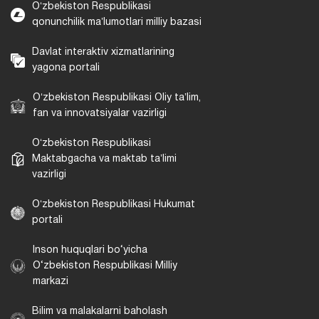
Oʻzbekiston Respublikasi
qonunchilik maʼlumotlari milliy bazasi
Davlat interaktiv xizmatlarining
yagona portali
Oʻzbekiston Respublikasi Oliy taʼlim,
fan va innovatsiyalar vazirligi
Oʻzbekiston Respublikasi
Maktabgacha va maktab taʼlimi
vazirligi
Oʻzbekiston Respublikasi Hukumat
portali
Inson huquqlari bo‘yicha
O‘zbekiston Respublikasi Milliy
markazi
Bilim va malakalarni baholash