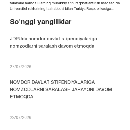
talabalar hamda ularning murabbiylarini rag‘batlantirish maqsadida
Universitet rektorining tashabbusi bilan Turkiya Respublikasiga...
So'nggi yangiliklar
JDPUda nomdor davlat stipendiyalariga
nomzodlarni saralash davom etmoqda
27/07/2026
NOMDOR DAVLAT STIPENDIYALARIGA
NOMZODLARNI SARALASH JARAYONI DAVOM
ETMOQDA
23/07/2026