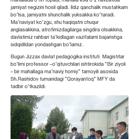
mahallada o‘rin topadi, mahalla esa o‘z navbatida
jamiyat negizini hosil qiladi. Ildiz qanchalik mustahkam
bo‘lsa, jamiyatni shunchalik yuksakka ko‘taradi.
Ma’naviyat ko‘zgu, shu haqiqatni chuqur
anglasakkina, atrofimizdagilarga singdira olsakkina,
davlatimiz rahbari ta’kidlagan vazifalarni bajarishga
sidqidildan yondashgan bo‘lamiz.
Bugun Jizzax davlat pedagogika instituti Magistrlar
bo‘limi professor –o‘qituvchilari ishtirokida “Bir ziyoli
– bir mahallaga ma’naviy homiy” tamoyili asosida
Sh.Rashidov tumanidagi “Qorayantoq” MFY da
tadbir o‘tkazildi.