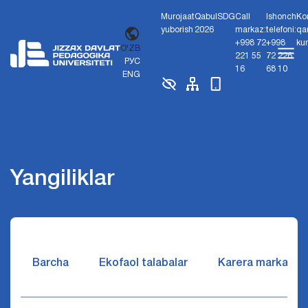
Murojaat
Qabul
SDG
Call
Ishonch
Ko
yuborish
2026
markaz:
telefoni:
qa
+998 72
+998
ku
O'ZB
221 55
72 226
РУС
16
68 10
ENG
Yangiliklar
Barcha
Ekofaol talabalar
Karera markazi