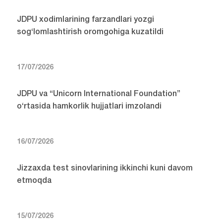
JDPU xodimlarining farzandlari yozgi
sog‘lomlashtirish oromgohiga kuzatildi
17/07/2026
JDPU va “Unicorn International Foundation”
o‘rtasida hamkorlik hujjatlari imzolandi
16/07/2026
Jizzaxda test sinovlarining ikkinchi kuni davom
etmoqda
15/07/2026