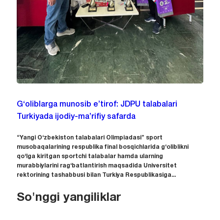
G‘oliblarga munosib e’tirof: JDPU talabalari
Turkiyada ijodiy-ma’rifiy safarda
“Yangi O‘zbekiston talabalari Olimpiadasi” sport
musobaqalarining respublika final bosqichlarida g‘oliblikni
qo‘lga kiritgan sportchi talabalar hamda ularning
murabbiylarini rag‘batlantirish maqsadida Universitet
rektorining tashabbusi bilan Turkiya Respublikasiga...
So'nggi yangiliklar