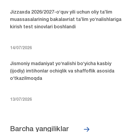
Jizzaxda 2026/2027-o‘quv yili uchun oliy ta’lim
muassasalarining bakalavriat ta’lim yo‘nalishlariga
kirish test sinovlari boshlandi
14/07/2026
Jismoniy madaniyat yo‘nalishi bo‘yicha kasbiy
(ijodiy) imtihonlar ochiqlik va shaffoflik asosida
o‘tkazilmoqda
13/07/2026
Barcha yangiliklar