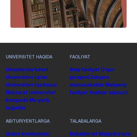
UNIVERSITET HAQIDA
FAOLIYAT
Umumiy maʼlumot
Ilmiy faoliyat
Oʻquv
Universitet tarixi
jarayoni
Xalqaro
Universitet tuzilmasi
munosabatlar
Moliyaviy
Rektorat
Universitet
faoliyat
Yoshlar siyosati
kengashi
Me'yoriy
hujjatlar
ABITURIYENTLARGA
TALABALARGA
Qabul komissiyasi
Bakalavriat
Magistratura