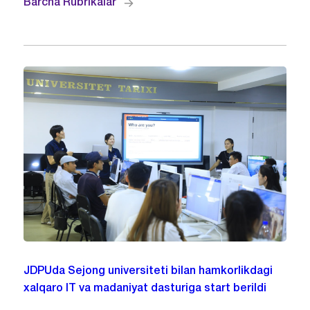
Barcha Rubrikalar
JDPUda Sejong universiteti bilan hamkorlikdagi
xalqaro IT va madaniyat dasturiga start berildi