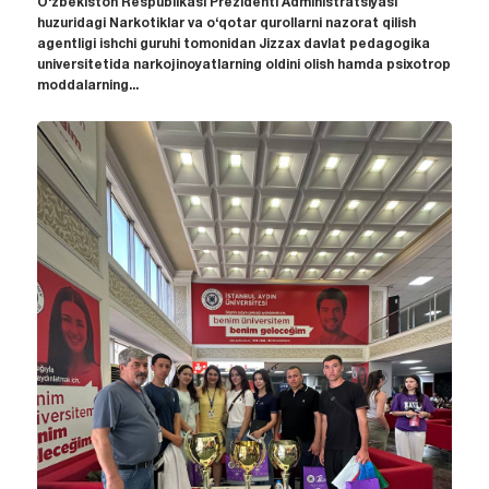
O‘zbekiston Respublikasi Prezidenti Administratsiyasi
huzuridagi Narkotiklar va o‘qotar qurollarni nazorat qilish
agentligi ishchi guruhi tomonidan Jizzax davlat pedagogika
universitetida narkojinoyatlarning oldini olish hamda psixotrop
moddalarning...