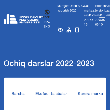
Murojaat
Qabul
SDG
Call
Ishonch
Ko
yuborish
2026
markaz:
telefoni:
qa
+998 72
+998
ku
O'ZB
221 55
72 226
РУС
16
68 10
ENG
Ochiq darslar 2022-2023
Barcha
Ekofaol talabalar
Karera markazi