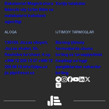
Bakalavriat
Magistratura
Xorijiy talabalar
Ikkinchi oliy taʼlim
Bilim va
malakalarni baholash
agentligi
ALOQA
IJTIMOIY TARMOQLAR
130100. Jizzax viloyati,
Bizning ijtimoiy
Jizzax shahri, Sh.
tarmoqlarda obuna
Rashidov koʻchasi, 4-uy.
boʻling va taraqqiyotimiz
+998 72 226 13 57
+998 72
haqidagi soʻnggi
226 68 10
info@jdpu.uz
yangiliklardan xabardor
jiz.jdpi@exat.uz
boʻling.