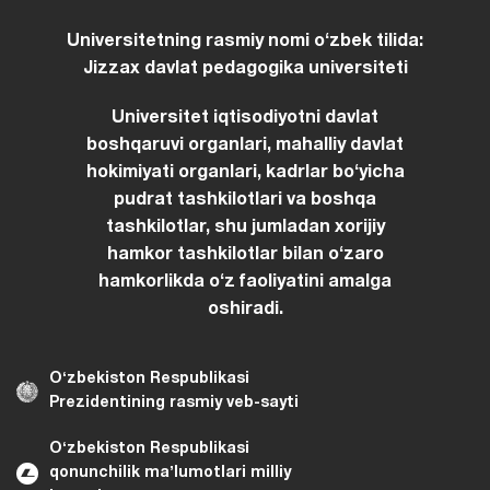
Universitetning rasmiy nomi oʻzbek tilida:
Jizzax davlat pedagogika universiteti
Universitet iqtisodiyotni davlat
boshqaruvi organlari, mahalliy davlat
hokimiyati organlari, kadrlar boʻyicha
pudrat tashkilotlari va boshqa
tashkilotlar, shu jumladan xorijiy
hamkor tashkilotlar bilan oʻzaro
hamkorlikda oʻz faoliyatini amalga
oshiradi.
Oʻzbekiston Respublikasi
Prezidentining rasmiy veb-sayti
Oʻzbekiston Respublikasi
qonunchilik maʼlumotlari milliy