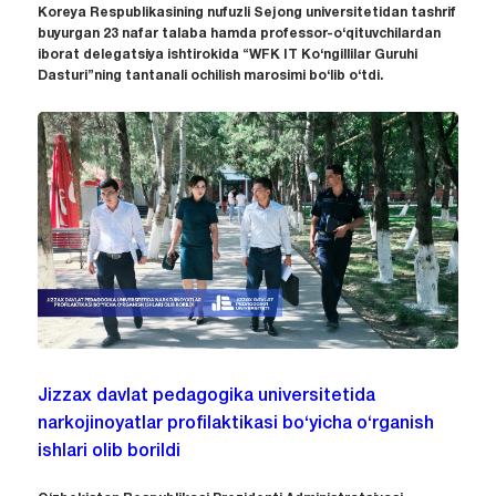
Koreya Respublikasining nufuzli Sejong universitetidan tashrif
buyurgan 23 nafar talaba hamda professor-o‘qituvchilardan
iborat delegatsiya ishtirokida “WFK IT Ko‘ngillilar Guruhi
Dasturi”ning tantanali ochilish marosimi bo‘lib o‘tdi.
Jizzax davlat pedagogika universitetida
narkojinoyatlar profilaktikasi bo‘yicha o‘rganish
ishlari olib borildi