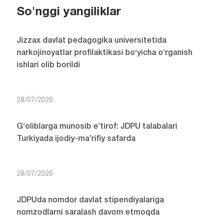
So'nggi yangiliklar
Jizzax davlat pedagogika universitetida
narkojinoyatlar profilaktikasi bo‘yicha o‘rganish
ishlari olib borildi
28/07/2026
G‘oliblarga munosib e’tirof: JDPU talabalari
Turkiyada ijodiy-ma’rifiy safarda
28/07/2026
JDPUda nomdor davlat stipendiyalariga
nomzodlarni saralash davom etmoqda