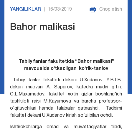
YANGILIKLAR
16/03/2019
Chop etish
|
Bahor malikasi
Tabiiy fanlar fakultetida
“
Bahor malikasi
”
mavzusida o‘tkazilgan ko‘rik-tanlov
Tabiiy fanlar fakulteti dekani U.Xudanov, Y.B.I.B.
dekan muovuni A. Saparov, kafedra mudiri g.f.n.
O.L.Muxamedov, fakultet xotin qizlar boshlang‘ich
tashkiloti raisi M.Kayumova va barcha professor-
o‘qituvchilari hamda talabalar qatnashdi. Tadbirni
fakultet dekani U.Xudanov kirish so‘zi bilan ochdi.
Ishtirokchilarga omad va muvaffaqiyatlar tiladi,