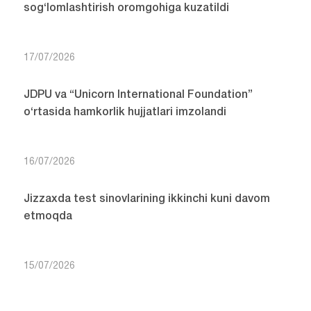
sog‘lomlashtirish oromgohiga kuzatildi
17/07/2026
JDPU va “Unicorn International Foundation”
o‘rtasida hamkorlik hujjatlari imzolandi
16/07/2026
Jizzaxda test sinovlarining ikkinchi kuni davom
etmoqda
15/07/2026