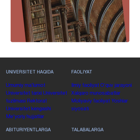
UNIVERSITET HAQIDA
FAOLIYAT
Umumiy maʼlumot
Ilmiy faoliyat
Oʻquv jarayoni
Universitet tarixi
Universitet
Xalqaro munosabatlar
tuzilmasi
Rektorat
Moliyaviy faoliyat
Yoshlar
Universitet kengashi
siyosati
Me'yoriy hujjatlar
ABITURIYENTLARGA
TALABALARGA