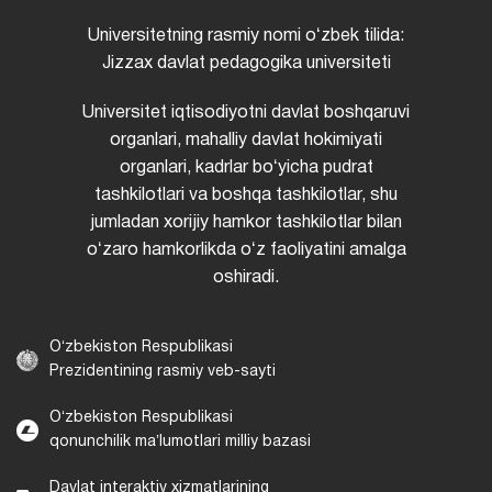
Universitetning rasmiy nomi oʻzbek tilida:
Jizzax davlat pedagogika universiteti
Universitet iqtisodiyotni davlat boshqaruvi
organlari, mahalliy davlat hokimiyati
organlari, kadrlar boʻyicha pudrat
tashkilotlari va boshqa tashkilotlar, shu
jumladan xorijiy hamkor tashkilotlar bilan
oʻzaro hamkorlikda oʻz faoliyatini amalga
oshiradi.
Oʻzbekiston Respublikasi
Prezidentining rasmiy veb-sayti
Oʻzbekiston Respublikasi
qonunchilik maʼlumotlari milliy bazasi
Davlat interaktiv xizmatlarining