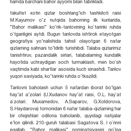
hamda barchani bahor ayyomi bilan tabrikladi.
fakultet xotin qizlar boshlang‘ich tashkiloti raisi
M.Kayumov o‘z nutqida bahorning ilk kunlarida,
“Bahor malikasi” ko‘rik-tanlovining ko`tarinki ruhda
o`tganligini aytdi. Bugun tanlovda ishtirok etayotgan
geografiya yo‘nalishida tahsil olayotgan 6 nafar
qizlarning sahnani to‘ldirib turishibdi. Talaba qizlarimiz
tanishtiruv, pazandalik sirlari, talabalarning kundalik
hayotida uchraydigan soch turmaklash, men bo`sh
vaqtimda kabi shartlar asosida kuch sinashdi. Tanlov
yuqori saviyada, ko‘tarinki ruhda o‘tkazildi.
Tanlovni baholash uchun 5 nafardan iborat bo‘lgan
hay’at a’zolari (U.Xudanov hay’at raisi, O.L. hay`at
a`zolari: Muxamedov, A.Saparov, G.Xoldorova,
S.Haydarova) tomonidan 6 nafar talaba-qizlarning har
bir chiqishlari odilona baholanib, quyidagi natijalar
e’lon qilindi. 210-guruh talabasi Sagatova S. I o`rinni
egallab, “Bahor malikasi” nominatsiyasini qo`lga