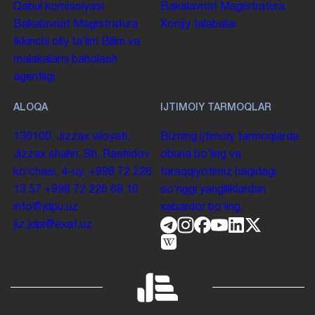
Qabul komissiyasi
Bakalavriat
Magistratura
Bakalavriat
Magistratura
Xorijiy talabalar
Ikkinchi oliy taʼlim
Bilim va
malakalarni baholash
agentligi
ALOQA
IJTIMOIY TARMOQLAR
130100. Jizzax viloyati,
Bizning ijtimoiy tarmoqlarda
Jizzax shahri, Sh. Rashidov
obuna boʻling va
koʻchasi, 4-uy.
+998 72 226
taraqqiyotimiz haqidagi
13 57
+998 72 226 68 10
soʻnggi yangiliklardan
info@jdpu.uz
xabardor boʻling.
jiz.jdpi@exat.uz