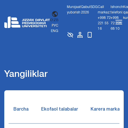
Murojaat
Qabul
SDG
Call
Ishonch
Ko
yuborish
2026
markaz:
telefoni:
qa
+998 72
+998
ku
O'ZB
221 55
72 226
РУС
16
68 10
ENG
Yangiliklar
Barcha
Ekofaol talabalar
Karera markazi