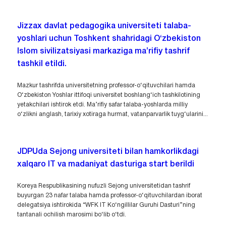
Jizzax davlat pedagogika universiteti talaba-
yoshlari uchun Toshkent shahridagi O‘zbekiston
Islom sivilizatsiyasi markaziga ma’rifiy tashrif
tashkil etildi.
Mazkur tashrifda universitetning professor-o‘qituvchilari hamda
O‘zbekiston Yoshlar ittifoqi universitet boshlang‘ich tashkilotining
yetakchilari ishtirok etdi. Ma’rifiy safar talaba-yoshlarda milliy
o‘zlikni anglash, tarixiy xotiraga hurmat, vatanparvarlik tuyg‘ularini...
JDPUda Sejong universiteti bilan hamkorlikdagi
xalqaro IT va madaniyat dasturiga start berildi
Koreya Respublikasining nufuzli Sejong universitetidan tashrif
buyurgan 23 nafar talaba hamda professor-o‘qituvchilardan iborat
delegatsiya ishtirokida “WFK IT Ko‘ngillilar Guruhi Dasturi”ning
tantanali ochilish marosimi bo‘lib o‘tdi.