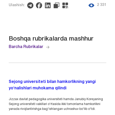
2 331
Ulashish:
Boshqa rubrikalarda mashhur
Barcha Rubrikalar
Sejong universiteti bilan hamkorlikning yangi
yo‘nalishlari muhokama qilindi
Jizzax davlat pedagogika universiteti hamda Janubiy Koreyaning
Sejong universiteti vakillari o‘rtasida ikki tomonlama hamkorlikni
yanada rivojlantirishga bag‘ishlangan uchrashuv bo‘lib o‘tdi.