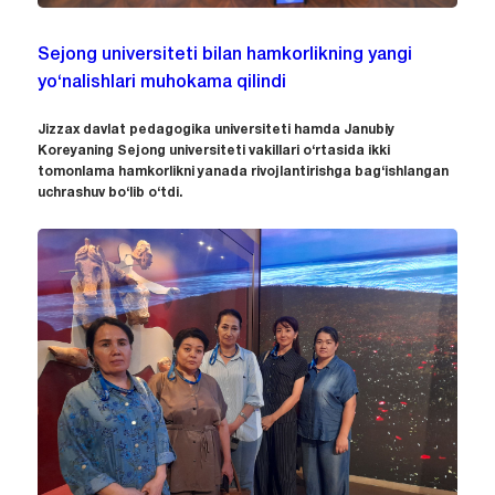
Sejong universiteti bilan hamkorlikning yangi
yo‘nalishlari muhokama qilindi
Jizzax davlat pedagogika universiteti hamda Janubiy
Koreyaning Sejong universiteti vakillari o‘rtasida ikki
tomonlama hamkorlikni yanada rivojlantirishga bag‘ishlangan
uchrashuv bo‘lib o‘tdi.