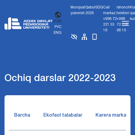
Murojaat
Qabul
SDG
Call
Ishonch
Ko
yuborish
2026
markaz:
telefoni:
qa
+998 72
+998
ku
O'ZB
221 55
72 226
РУС
16
68 10
ENG
Ochiq darslar 2022-2023
Barcha
Ekofaol talabalar
Karera markazi