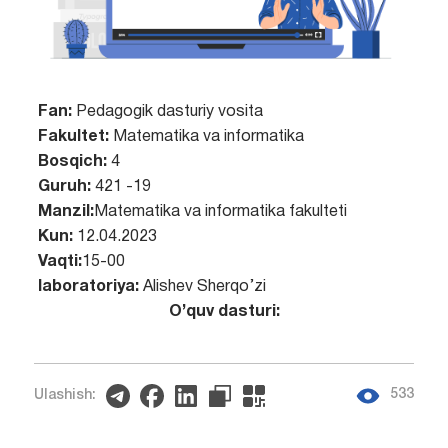
Fan:
Pedagogik dasturiy vosita
Fakultet:
Matematika va informatika
Bosqich:
4
Guruh:
421 -19
Manzil:
Matematika va informatika fakulteti
Kun:
12.04.2023
Vaqti:
15-00
laboratoriya:
Alishev Sherqo’zi
O’quv dasturi:
533
Ulashish: