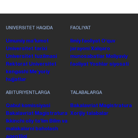
UNIVERSITET HAQIDA
FAOLIYAT
Umumiy maʼlumot
Ilmiy faoliyat
Oʻquv
Universitet tarixi
jarayoni
Xalqaro
Universitet tuzilmasi
munosabatlar
Moliyaviy
Rektorat
Universitet
faoliyat
Yoshlar siyosati
kengashi
Me'yoriy
hujjatlar
ABITURIYENTLARGA
TALABALARGA
Qabul komissiyasi
Bakalavriat
Magistratura
Bakalavriat
Magistratura
Xorijiy talabalar
Ikkinchi oliy taʼlim
Bilim va
malakalarni baholash
agentligi