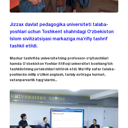
Jizzax davlat pedagogika universiteti talaba-
yoshlari uchun Toshkent shahridagi O‘zbekiston
Islom sivilizatsiyasi markaziga ma’rifiy tashrif
tashkil etildi.
Mazkur tashrifda universitetning professor-o‘qituvchilari
hamda O‘zbekiston Yoshlar ittifoqi universitet boshlang‘ich
tashkilotining yetakchilari ishtirok etdi. Ma’rifiy safar talaba-
yoshlarda milliy o‘zlikni anglash, tarixiy xotiraga hurmat,
vatanparvarlik tuyg‘ularini...