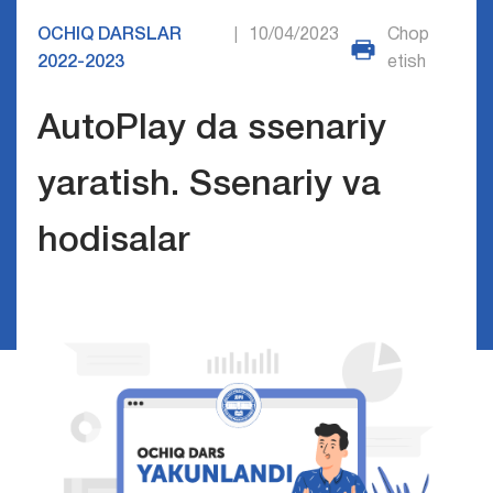
OCHIQ DARSLAR
10/04/2023
Chop
|
2022-2023
etish
AutoPlay dа ssenаriy
yarаtish. Ssenаriy vа
hodisаlаr