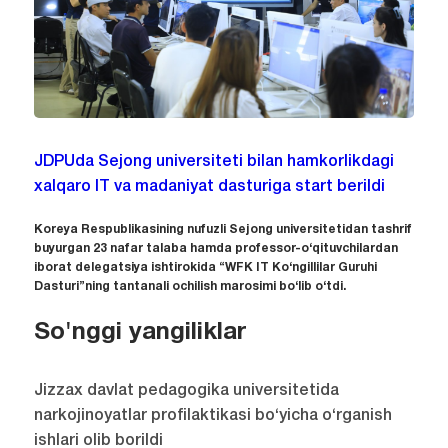
JDPUda Sejong universiteti bilan hamkorlikdagi
xalqaro IT va madaniyat dasturiga start berildi
Koreya Respublikasining nufuzli Sejong universitetidan tashrif
buyurgan 23 nafar talaba hamda professor-o‘qituvchilardan
iborat delegatsiya ishtirokida “WFK IT Ko‘ngillilar Guruhi
Dasturi”ning tantanali ochilish marosimi bo‘lib o‘tdi.
So'nggi yangiliklar
Jizzax davlat pedagogika universitetida
narkojinoyatlar profilaktikasi bo‘yicha o‘rganish
ishlari olib borildi