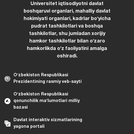
Universitet iqtisodiyotni davlat
boshqaruvi organlari, mahalliy davlat
hokimiyati organlari, kadrlar boʻyicha
pudrat tashkilotlari va boshqa
tashkilotlar, shu jumladan xorijiy
hamkor tashkilotlar bilan oʻzaro
hamkorlikda oʻz faoliyatini amalga
oshiradi.
Oʻzbekiston Respublikasi
Prezidentining rasmiy veb-sayti
Oʻzbekiston Respublikasi
qonunchilik maʼlumotlari milliy
bazasi
Davlat interaktiv xizmatlarining
yagona portali