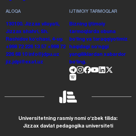
ALOQA
IJTIMOIY TARMOQLAR
130100. Jizzax viloyati,
Bizning ijtimoiy
Jizzax shahri, Sh.
tarmoqlarda obuna
Rashidov koʻchasi, 4-uy.
boʻling va taraqqiyotimiz
+998 72 226 13 57
+998 72
haqidagi soʻnggi
226 68 10
info@jdpu.uz
yangiliklardan xabardor
jiz.jdpi@exat.uz
boʻling.
Universitetning rasmiy nomi oʻzbek tilida:
Jizzax davlat pedagogika universiteti