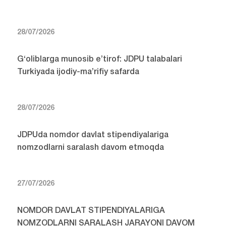
28/07/2026
G‘oliblarga munosib e’tirof: JDPU talabalari
Turkiyada ijodiy-ma’rifiy safarda
28/07/2026
JDPUda nomdor davlat stipendiyalariga
nomzodlarni saralash davom etmoqda
27/07/2026
NOMDOR DAVLAT STIPENDIYALARIGA
NOMZODLARNI SARALASH JARAYONI DAVOM