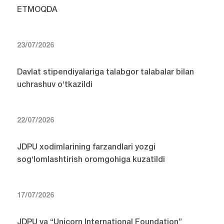
ETMOQDA
23/07/2026
Davlat stipendiyalariga talabgor talabalar bilan
uchrashuv o‘tkazildi
22/07/2026
JDPU xodimlarining farzandlari yozgi
sog‘lomlashtirish oromgohiga kuzatildi
17/07/2026
JDPU va “Unicorn International Foundation”