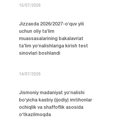
15/07/2026
Jizzaxda 2026/2027-o‘quv yili
uchun oliy ta’lim
muassasalarining bakalavriat
ta’lim yo‘nalishlariga kirish test
sinovlari boshlandi
14/07/2026
Jismoniy madaniyat yo‘nalishi
bo‘yicha kasbiy (ijodiy) imtihonlar
ochiqlik va shaffoflik asosida
o‘tkazilmoqda