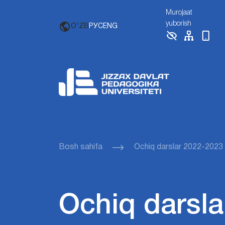
Murojaat
yuborish
O'ZB
РУС
ENG
Bosh sahifa
Ochiq darslar 2022-2023
Ochiq darsla