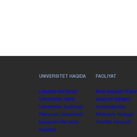
UNIVERSITET HAQIDA
FAOLIYAT
Umumiy maʼlumot
Ilmiy faoliyat
Oʻquv
Universitet tarixi
jarayoni
Xalqaro
Universitet tuzilmasi
munosabatlar
Rektorat
Universitet
Moliyaviy faoliyat
kengashi
Me'yoriy
Yoshlar siyosati
hujjatlar