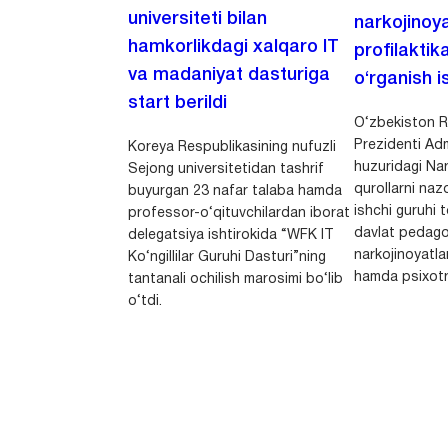
universiteti bilan
narkojinoya
hamkorlikdagi xalqaro IT
profilaktik
va madaniyat dasturiga
o‘rganish is
start berildi
O‘zbekiston R
Prezidenti Adm
Koreya Respublikasining nufuzli
huzuridagi Nar
Sejong universitetidan tashrif
qurollarni nazo
buyurgan 23 nafar talaba hamda
ishchi guruhi
professor-o‘qituvchilardan iborat
davlat pedago
delegatsiya ishtirokida “WFK IT
narkojinoyatlar
Ko‘ngillilar Guruhi Dasturi”ning
hamda psixotr
tantanali ochilish marosimi bo‘lib
o‘tdi.