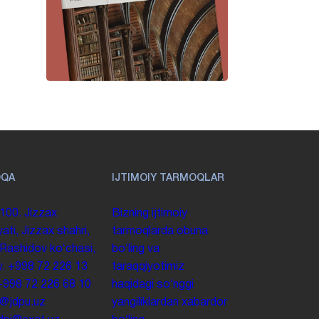
OQA
IJTIMOIY TARMOQLAR
100. Jizzax
Bizning ijtimoiy
yati, Jizzax shahri,
tarmoqlarda obuna
 Rashidov koʻchasi,
boʻling va
y.
+998 72 226 13
taraqqiyotimiz
+998 72 226 68 10
haqidagi soʻnggi
o@jdpu.uz
yangiliklardan xabardor