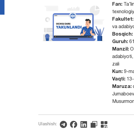
Fan:
Ta’l
texnologiy
Fakultet:
va adabiyo
Bosqich:
Guruh:
61
Manzil:
O’
adabiyoti
zali
Kun:
9-ma
Vaqti:
13-
Maruza:
d
Jumaboev
Musurmon
Ulashish: