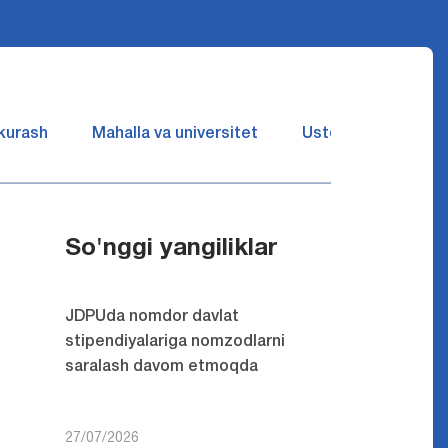
 kurash
Mahalla va universitet
Ustozlar suhbatin 
So'nggi yangiliklar
JDPUda nomdor davlat
stipendiyalariga nomzodlarni
saralash davom etmoqda
27/07/2026