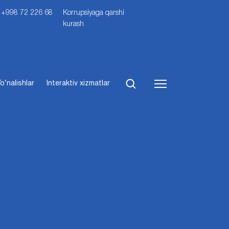
i: +998 72 226 68
Korrupsiyaga qarshi
kurash
o‘nalishlar
Interaktiv xizmatlar