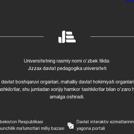
jiz
Universitetning rasmiy nomi oʻzbek tilida:
Jizzax davlat pedagogika universiteti
i davlat boshqaruvi organlari, mahalliy davlat hokimiyati organlari
shkilotlar, shu jumladan xorijiy hamkor tashkilotlar bilan oʻzaro 
amalga oshiradi.
bekiston Respublikasi
Davlat interaktiv xizmatlarini
unchilik maʼlumotlari milliy bazasi
yagona portali