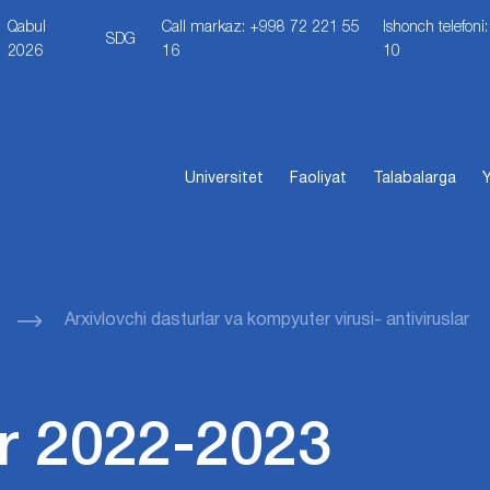
Qabul
Call markaz: +998 72 221 55
Ishonch telefon
SDG
2026
16
10
Universitet
Faoliyat
Talabalarga
Y
Arxivlovchi dasturlar va kompyuter virusi- antiviruslar
r 2022-2023