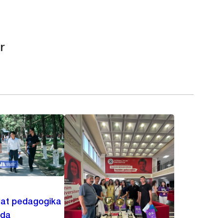
r
lat pedagogika
ida