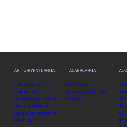
ABITURIYENTLARGA
TALABALARGA
AL
Qabul komissiyasi
Bakalavriat
130
Bakalavriat
Magistratura
Xorijiy
vilo
Magistratura
Ikkinchi
talabalar
Sh.
oliy taʼlim
Bilim va
4-u
malakalarni baholash
57
agentligi
inf