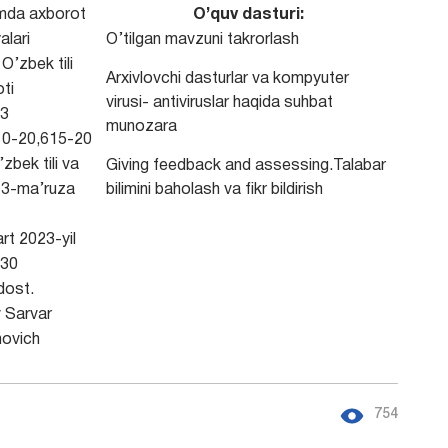
imda axborot
O’quv dasturi:
alari
O’tilgan mavzuni takrorlash
O’zbek tili
Arxivlovchi dasturlar va kompyuter
ti
virusi- antiviruslar haqida suhbat
3
munozara
0-20,615-20
zbek tili va
Giving feedback and assessing.Talabar
, 3-ma’ruza
bilimini baholash va fikr bildirish
rt 2023-yil
30
ost.
 Sarvar
ovich
754