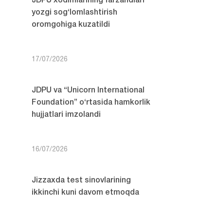
JDPU xodimlarining farzandlari
yozgi sog‘lomlashtirish
oromgohiga kuzatildi
17/07/2026
JDPU va “Unicorn International
Foundation” o‘rtasida hamkorlik
hujjatlari imzolandi
16/07/2026
Jizzaxda test sinovlarining
ikkinchi kuni davom etmoqda