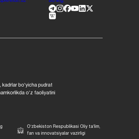
.jdpi@exat.uz
boʻling.
, kadrlar boʻyicha pudrat
hamkorlikda oʻz faoliyatini
ng
Oʻzbekiston Respublikasi Oliy taʼlim,
fan va innovatsiyalar vazirligi