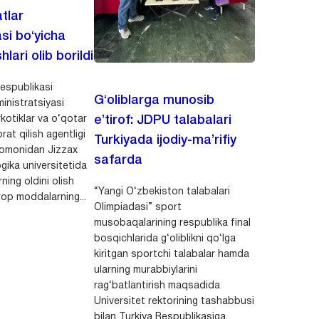
tlar
asi bo‘yicha
hlari olib borildi
espublikasi
G‘oliblarga munosib
inistratsiyasi
kotiklar va o‘qotar
e’tirof: JDPU talabalari
rat qilish agentligi
Turkiyada ijodiy-ma’rifiy
 tomonidan Jizzax
safarda
gika universitetida
ning oldini olish
“Yangi O‘zbekiston talabalari
op moddalarning...
Olimpiadasi” sport
musobaqalarining respublika final
bosqichlarida g‘oliblikni qo‘lga
kiritgan sportchi talabalar hamda
ularning murabbiylarini
rag‘batlantirish maqsadida
Universitet rektorining tashabbusi
bilan Turkiya Respublikasiga...