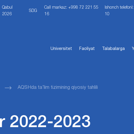
Qabul
Call markaz: +998 72 221 55
Ishonch telefon
SDG
2026
16
10
Universitet
Faoliyat
Talabalarga
Y
AQSHda ta’lim tizimining qiyosiy tahlili
r 2022-2023