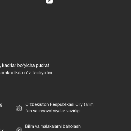
, kadrlar boʻyicha pudrat
hamkorlikda oʻz faoliyatini
ng
Oʻzbekiston Respublikasi Oliy taʼlim,
fan va innovatsiyalar vazirligi
Bilim va malakalarni baholash
iy