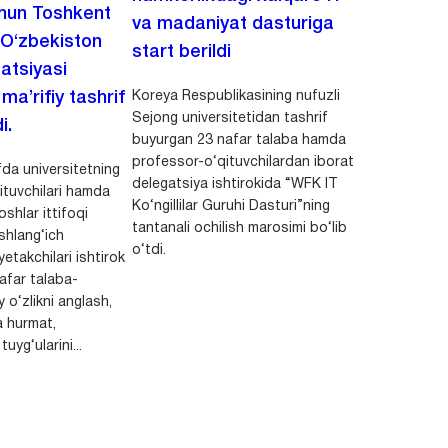
chun Toshkent
va madaniyat dasturiga
 O‘zbekiston
start berildi
zatsiyasi
Koreya Respublikasining nufuzli
a’rifiy tashrif
Sejong universitetidan tashrif
i.
buyurgan 23 nafar talaba hamda
professor-o‘qituvchilardan iborat
da universitetning
delegatsiya ishtirokida “WFK IT
ituvchilari hamda
Ko‘ngillilar Guruhi Dasturi”ning
shlar ittifoqi
tantanali ochilish marosimi bo‘lib
shlang‘ich
o‘tdi.
yetakchilari ishtirok
safar talaba-
y o‘zlikni anglash,
a hurmat,
uyg‘ularini...