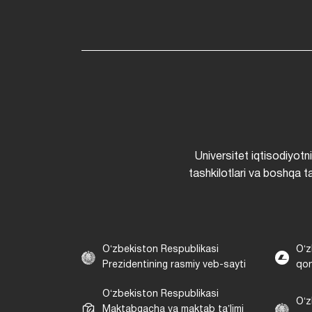
Universitet iqtisodiyotn
tashkilotlari va boshqa ta
Oʻzbekiston Respublikasi
Oʻz
Prezidentining rasmiy veb-sayti
qon
Oʻzbekiston Respublikasi
Oʻz
Maktabgacha va maktab taʼlimi