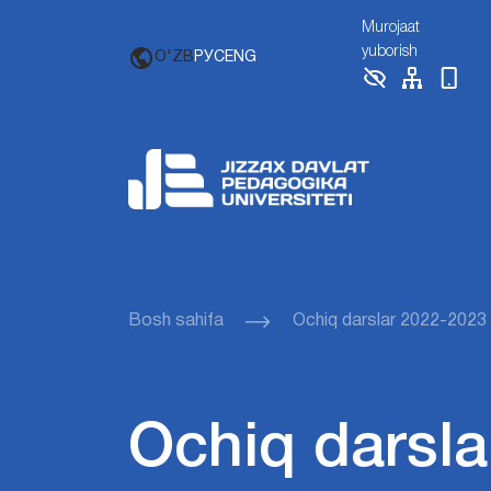
Murojaat
yuborish
O'ZB
РУС
ENG
Bosh sahifa
Ochiq darslar 2022-2023
Ochiq darsla