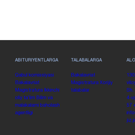
ABITURIYENTLARGA
TALABALARGA
AL
Qabul komissiyasi
Bakalavriat
130
Bakalavriat
Magistratura
Xorijiy
vilo
Magistratura
Ikkinchi
talabalar
Sh.
oliy taʼlim
Bilim va
4-u
malakalarni baholash
57
agentligi
inf
jiz