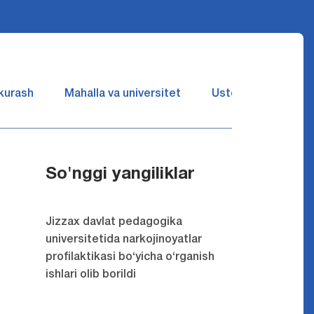
 kurash
Mahalla va universitet
Ustozlar suhbatin 
So'nggi yangiliklar
Jizzax davlat pedagogika
universitetida narkojinoyatlar
profilaktikasi bo‘yicha o‘rganish
ishlari olib borildi