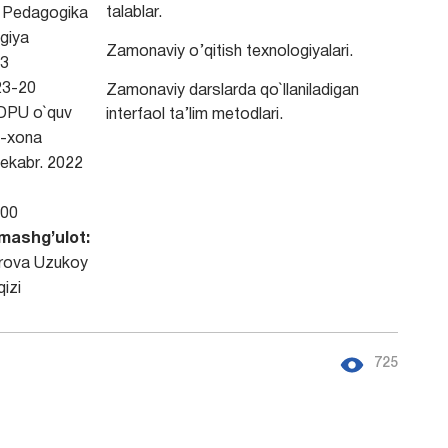
talablar.
Pedagogika
giya
Zamonaviy o’qitish texnologiyalari.
3
3-20
Zamonaviy darslarda qo`llaniladigan
DPU o`quv
interfaol ta’lim metodlari.
7-xona
ekabr. 2022
00
mashg’ulot:
rova Uzukoy
qizi
725