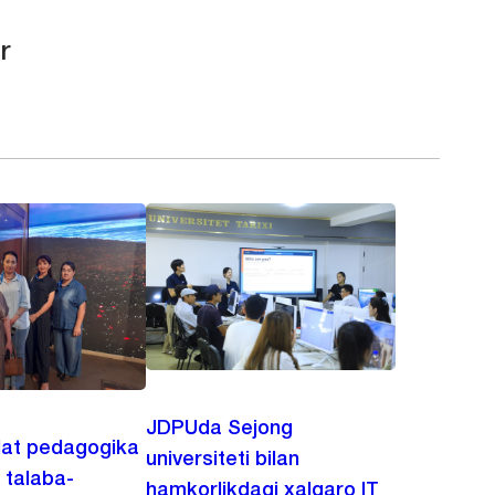
r
JDPUda Sejong
lat pedagogika
universiteti bilan
i talaba-
hamkorlikdagi xalqaro IT