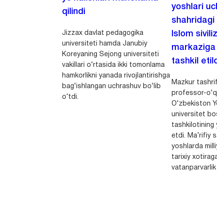
yoshlari u
qilindi
shahridagi
Jizzax davlat pedagogika
Islom sivili
universiteti hamda Janubiy
markaziga m
Koreyaning Sejong universiteti
tashkil etild
vakillari o‘rtasida ikki tomonlama
hamkorlikni yanada rivojlantirishga
Mazkur tashrif
bag‘ishlangan uchrashuv bo‘lib
professor-o‘q
o‘tdi.
O‘zbekiston Yo
universitet bo
tashkilotining 
etdi. Ma’rifiy 
yoshlarda milli
tarixiy xotirag
vatanparvarlik t