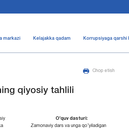
a markazi
Kelajakka qadam
Korrupsiyaga qarshi
Chop etish
ng qiyosiy tahlili
siy
O’quv dasturi:
ka
Zamonaviy dars va unga qo’yiladigan