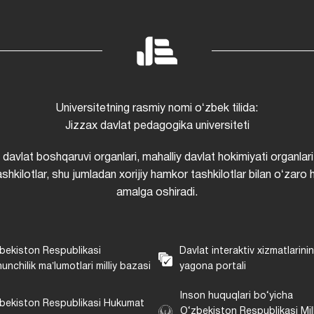
Universitetning rasmiy nomi oʻzbek tilida:
Jizzax davlat pedagogika universiteti
i davlat boshqaruvi organlari, mahalliy davlat hokimiyati organlari
shkilotlar, shu jumladan xorijiy hamkor tashkilotlar bilan oʻzaro 
amalga oshiradi.
bekiston Respublikasi
Davlat interaktiv xizmatlarini
unchilik maʼlumotlari milliy bazasi
yagona portali
Inson huquqlari bo‘yicha
bekiston Respublikasi Hukumat
O‘zbekiston Respublikasi Mill