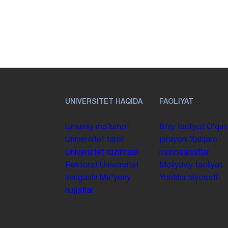
UNIVERSITET HAQIDA
FAOLIYAT
Umumiy maʼlumot
Ilmiy faoliyat
Oʻquv
Universitet tarixi
jarayoni
Xalqaro
Universitet tuzilmasi
munosabatlar
Rektorat
Universitet
Moliyaviy faoliyat
kengashi
Me'yoriy
Yoshlar siyosati
hujjatlar