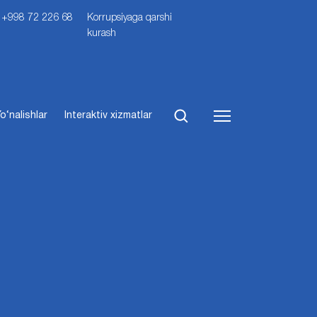
i: +998 72 226 68
Korrupsiyaga qarshi
kurash
o‘nalishlar
Interaktiv xizmatlar