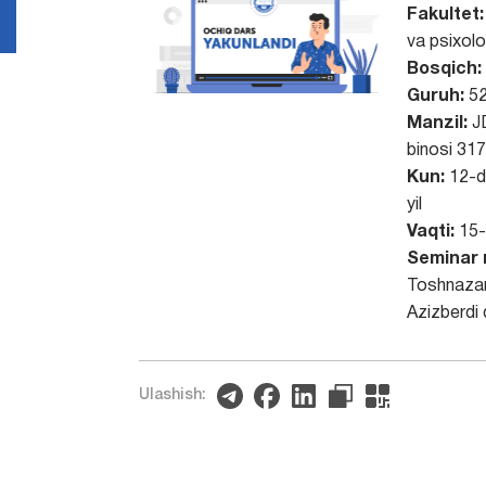
Fakultet:
va psixolo
Bosqich:
Guruh:
52
Manzil:
J
binosi 31
Kun:
12-d
yil
Vaqti:
15-
Seminar 
Toshnaza
Azizberdi 
Ulashish: