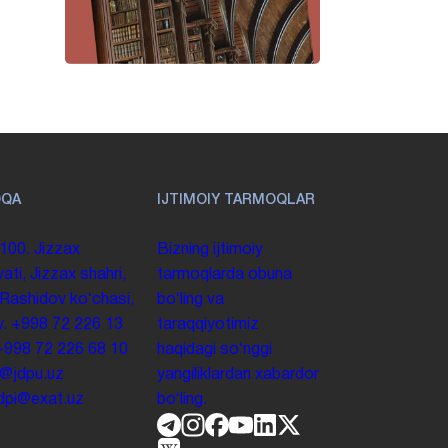
OQA
IJTIMOIY TARMOQLAR
100. Jizzax
Bizning ijtimoiy
yati, Jizzax shahri,
tarmoqlarda obuna
 Rashidov koʻchasi,
boʻling va
y.
+998 72 226 13
taraqqiyotimiz
+998 72 226 68 10
haqidagi soʻnggi
o@jdpu.uz
yangiliklardan xabardor
.jdpi@exat.uz
boʻling.