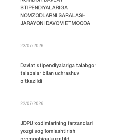
NOMDOR DAVLAT
STIPENDIYALARIGA
NOMZODLARNI SARALASH
JARAYONI DAVOM ETMOQDA
23/07/2026
Davlat stipendiyalariga talabgor
talabalar bilan uchrashuv
o‘tkazildi
22/07/2026
JDPU xodimlarining farzandlari
yozgi sog‘lomlashtirish
oromgohiga kuzatildi