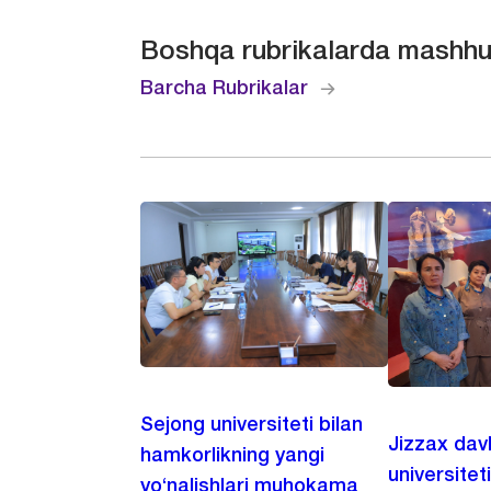
Boshqa rubrikalarda mashhu
Barcha Rubrikalar
Sejong universiteti bilan
Jizzax dav
hamkorlikning yangi
universitet
yo‘nalishlari muhokama