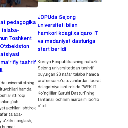
JDPUda Sejong
lat pedagogika
universiteti bilan
i talaba-
hamkorlikdagi xalqaro IT
chun Toshkent
va madaniyat dasturiga
 O‘zbekiston
start berildi
zatsiyasi
Koreya Respublikasining nufuzli
a’rifiy tashrif
Sejong universitetidan tashrif
i.
buyurgan 23 nafar talaba hamda
professor-o‘qituvchilardan iborat
da universitetning
delegatsiya ishtirokida “WFK IT
ituvchilari hamda
Ko‘ngillilar Guruhi Dasturi”ning
shlar ittifoqi
tantanali ochilish marosimi bo‘lib
shlang‘ich
o‘tdi.
yetakchilari ishtirok
safar talaba-
y o‘zlikni anglash,
a hurmat,