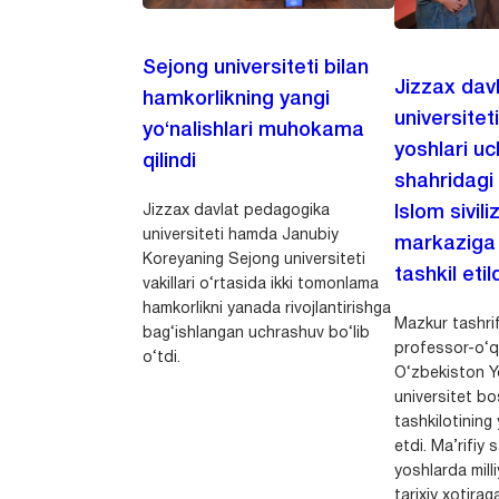
Sejong universiteti bilan
Jizzax dav
hamkorlikning yangi
universitet
yo‘nalishlari muhokama
yoshlari u
qilindi
shahridagi
Jizzax davlat pedagogika
Islom sivili
universiteti hamda Janubiy
markaziga m
Koreyaning Sejong universiteti
tashkil etild
vakillari o‘rtasida ikki tomonlama
hamkorlikni yanada rivojlantirishga
Mazkur tashrif
bag‘ishlangan uchrashuv bo‘lib
professor-o‘q
o‘tdi.
O‘zbekiston Yo
universitet bo
tashkilotining 
etdi. Ma’rifiy 
yoshlarda milli
tarixiy xotirag