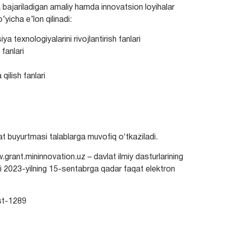
da bajariladigan amaliy hamda innovatsion loyihalar
‘yicha e’lon qilinadi:
 texnologiyalarini rivojlantirish fanlari
 fanlari
qilish fanlari
at buyurtmasi talablarga muvofiq oʻtkaziladi.
.grant.mininnovation.uz – davlat ilmiy dasturlarining
li 2023-yilning 15-sentabrga qadar faqat elektron
ost-1289