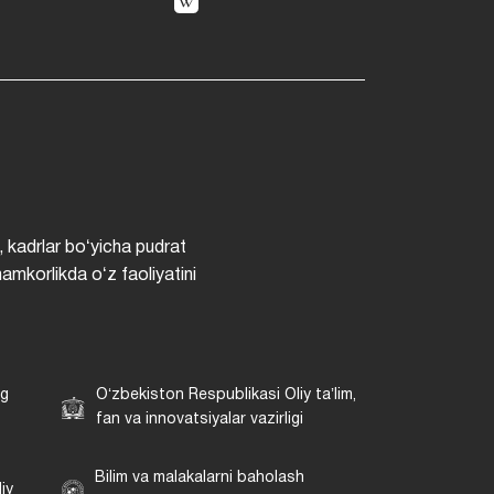
, kadrlar boʻyicha pudrat
hamkorlikda oʻz faoliyatini
ng
Oʻzbekiston Respublikasi Oliy taʼlim,
fan va innovatsiyalar vazirligi
Bilim va malakalarni baholash
iy