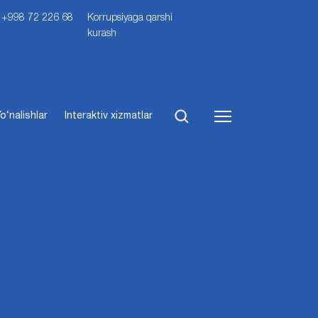
i: +998 72 226 68
Korrupsiyaga qarshi
kurash
o‘nalishlar
Interaktiv xizmatlar