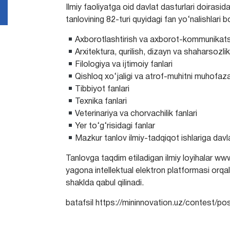
Ilmiy faoliyatga oid davlat dasturlari doirasi
tanlovining 82-turi quyidagi fan yo‘nalishlari bo
Axborotlashtirish va axborot-kommunikatsiya
Arxitektura, qurilish, dizayn va shaharsozlik
Filologiya va ijtimoiy fanlari
Qishloq xo‘jaligi va atrof-muhitni muhofaza 
Tibbiyot fanlari
Texnika fanlari
Veterinariya va chorvachilik fanlari
Yer to‘g‘risidagi fanlar
Mazkur tanlov ilmiy-tadqiqot ishlariga davl
Tanlovga taqdim etiladigan ilmiy loyihalar www
yagona intellektual elektron platformasi orqa
shaklda qabul qilinadi.
batafsil https://mininnovation.uz/contest/p