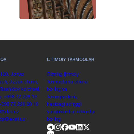
OQA
IJTIMOIY TARMOQLAR
100. Jizzax
Bizning ijtimoiy
yati, Jizzax shahri,
tarmoqlarda obuna
 Rashidov koʻchasi,
boʻling va
y.
+998 72 226 13
taraqqiyotimiz
+998 72 226 68 10
haqidagi soʻnggi
o@jdpu.uz
yangiliklardan xabardor
.jdpi@exat.uz
boʻling.