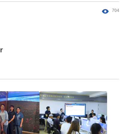
704
r