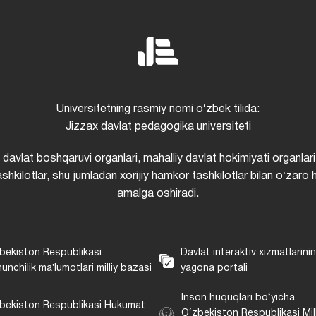
Universitetning rasmiy nomi oʻzbek tilida:
Jizzax davlat pedagogika universiteti
i davlat boshqaruvi organlari, mahalliy davlat hokimiyati organlari
shkilotlar, shu jumladan xorijiy hamkor tashkilotlar bilan oʻzaro 
amalga oshiradi.
bekiston Respublikasi
Davlat interaktiv xizmatlarini
unchilik maʼlumotlari milliy bazasi
yagona portali
Inson huquqlari bo‘yicha
bekiston Respublikasi Hukumat
O‘zbekiston Respublikasi Mill