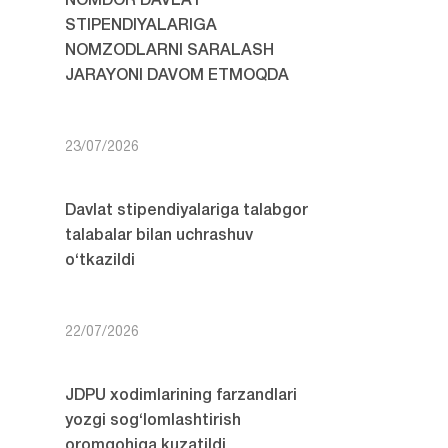
NOMDOR DAVLAT
STIPENDIYALARIGA
NOMZODLARNI SARALASH
JARAYONI DAVOM ETMOQDA
23/07/2026
Davlat stipendiyalariga talabgor
talabalar bilan uchrashuv
o‘tkazildi
22/07/2026
JDPU xodimlarining farzandlari
yozgi sog‘lomlashtirish
oromgohiga kuzatildi