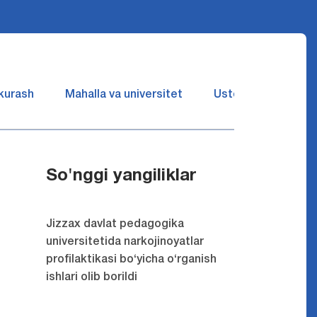
 kurash
Mahalla va universitet
Ustozlar suhbatin 
So'nggi yangiliklar
Jizzax davlat pedagogika
universitetida narkojinoyatlar
profilaktikasi bo‘yicha o‘rganish
ishlari olib borildi