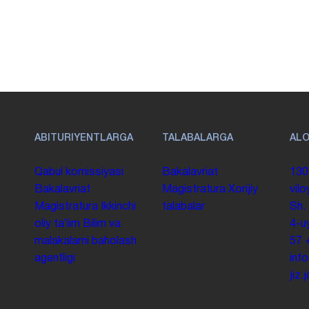
ABITURIYENTLARGA
TALABALARGA
AL
Qabul komissiyasi
Bakalavriat
130
Bakalavriat
Magistratura
Xorijiy
vilo
Magistratura
Ikkinchi
talabalar
Sh.
oliy taʼlim
Bilim va
4-u
malakalarni baholash
57
agentligi
inf
jiz