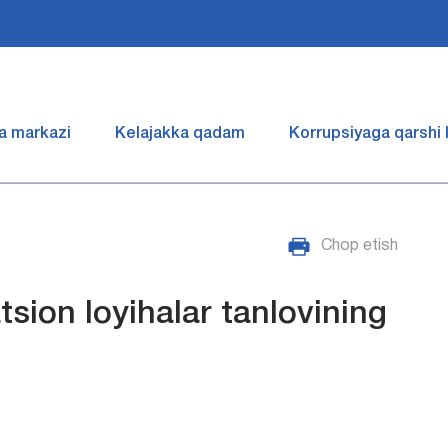
a markazi
Kelajakka qadam
Korrupsiyaga qarshi
Chop etish
sion loyihalar tanlovining