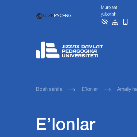
Murojaat
yuborish
O'ZB
РУС
ENG
Bosh sahifa
E’lonlar
Amaliy ha
E’lonlar