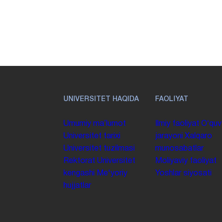
UNIVERSITET HAQIDA
FAOLIYAT
Umumiy maʼlumot
Ilmiy faoliyat
Oʻquv
Universitet tarixi
jarayoni
Xalqaro
Universitet tuzilmasi
munosabatlar
Rektorat
Universitet
Moliyaviy faoliyat
kengashi
Me'yoriy
Yoshlar siyosati
hujjatlar