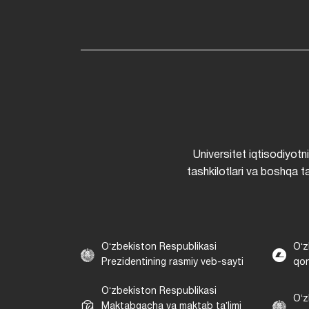
Universitet iqtisodiyotn
tashkilotlari va boshqa ta
Oʻzbekiston Respublikasi
Oʻz
Prezidentining rasmiy veb-sayti
qon
Oʻzbekiston Respublikasi
Oʻz
Maktabgacha va maktab taʼlimi