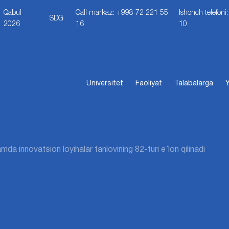
Qabul
Call markaz: +998 72 221 55
Ishonch telefon
SDG
2026
16
10
Universitet
Faoliyat
Talabalarga
Y
mda innovatsion loyihalar tanlovining 82-turi e’lon qilinadi