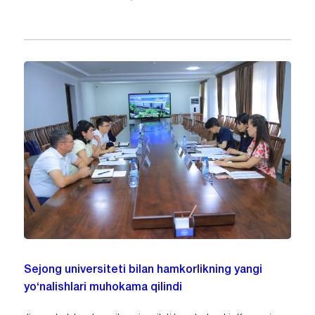
Sejong universiteti bilan hamkorlikning yangi
yo‘nalishlari muhokama qilindi