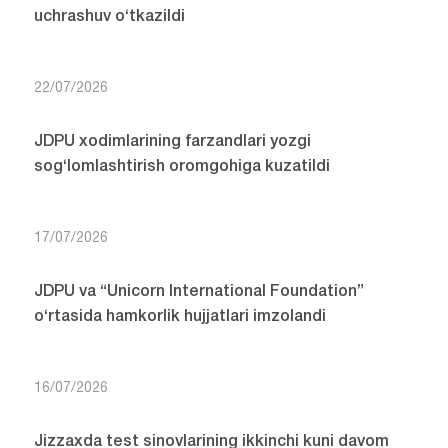
uchrashuv o‘tkazildi
22/07/2026
JDPU xodimlarining farzandlari yozgi
sog‘lomlashtirish oromgohiga kuzatildi
17/07/2026
JDPU va “Unicorn International Foundation”
o‘rtasida hamkorlik hujjatlari imzolandi
16/07/2026
Jizzaxda test sinovlarining ikkinchi kuni davom