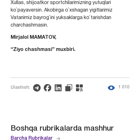
Xullas, shijoatkor sportchilarimizning yutuqlari
ko`payaversin. Akobirga o`xshagan yigitlarimiz
Vatanimiz bayrog`ini yuksaklarga ko`tarishdan
charchashmasin.
Mirjalol MAMATOV,
“Ziyo chashmasi” muxbiri.
1 010
Ulashish:
Boshqa rubrikalarda mashhur
Barcha Rubrikalar