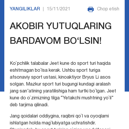
YANGILIKLAR
15/11/2021
Chop etish
|
AKOBIR YUTUQLARING
BARDAVOM BO‘LSIN!
Ko`pchilik talabalar Jeet kune do sport turi haqida
eshitmagan bo`lsa kerak. Ushbu sport turiga
afsonaviy sport ustasi, kinoaktiyor Bryus Li asos
solgan. Mazkur sport turi bugungi kundagi aralash
jang san’atining yaratilishiga ham turtki bo`lgan. Jeet
kune do o`zimizning tilga “Yetakchi mushtning yo`li”
deb tarjima qilinadi.
Jang qoidalari oddiygina, raqibni qo`l va oyoqlarni
ishlatgan holda mag`lubiyatga uchratishdir.