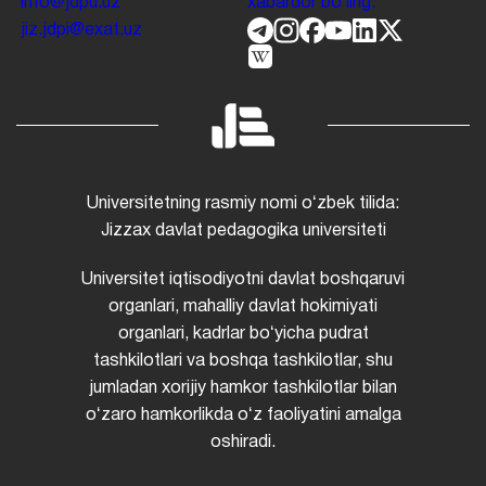
info@jdpu.uz
xabardor boʻling.
jiz.jdpi@exat.uz
Universitetning rasmiy nomi oʻzbek tilida:
Jizzax davlat pedagogika universiteti
Universitet iqtisodiyotni davlat boshqaruvi
organlari, mahalliy davlat hokimiyati
organlari, kadrlar boʻyicha pudrat
tashkilotlari va boshqa tashkilotlar, shu
jumladan xorijiy hamkor tashkilotlar bilan
oʻzaro hamkorlikda oʻz faoliyatini amalga
oshiradi.