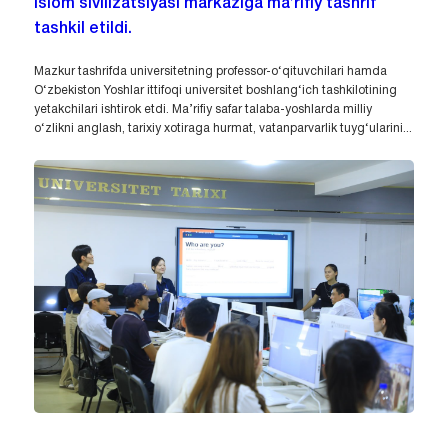
Islom sivilizatsiyasi markaziga ma’rifiy tashrif
tashkil etildi.
Mazkur tashrifda universitetning professor-o‘qituvchilari hamda
O‘zbekiston Yoshlar ittifoqi universitet boshlang‘ich tashkilotining
yetakchilari ishtirok etdi. Ma’rifiy safar talaba-yoshlarda milliy
o‘zlikni anglash, tarixiy xotiraga hurmat, vatanparvarlik tuyg‘ularini...