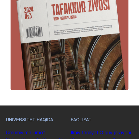
UNIVERSITET HAQIDA
FAOLIYAT
Umumiy maʼlumot
Ilmiy faoliyat
Oʻquv jarayoni