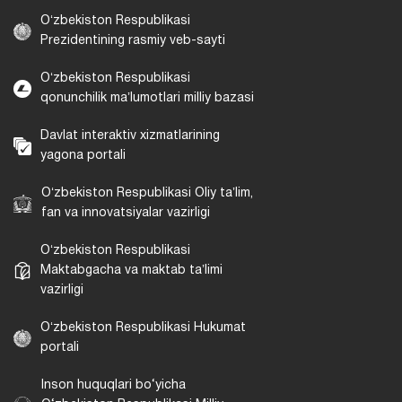
Oʻzbekiston Respublikasi
Prezidentining rasmiy veb-sayti
Oʻzbekiston Respublikasi
qonunchilik maʼlumotlari milliy bazasi
Davlat interaktiv xizmatlarining
yagona portali
Oʻzbekiston Respublikasi Oliy taʼlim,
fan va innovatsiyalar vazirligi
Oʻzbekiston Respublikasi
Maktabgacha va maktab taʼlimi
vazirligi
Oʻzbekiston Respublikasi Hukumat
portali
Inson huquqlari bo‘yicha