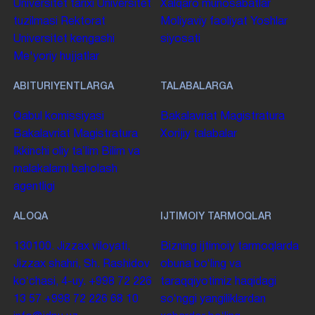
Universitet tarixi
Universitet
Xalqaro munosabatlar
tuzilmasi
Rektorat
Moliyaviy faoliyat
Yoshlar
Universitet kengashi
siyosati
Me'yoriy hujjatlar
ABITURIYENTLARGA
TALABALARGA
Qabul komissiyasi
Bakalavriat
Magistratura
Bakalavriat
Magistratura
Xorijiy talabalar
Ikkinchi oliy taʼlim
Bilim va
malakalarni baholash
agentligi
ALOQA
IJTIMOIY TARMOQLAR
130100. Jizzax viloyati,
Bizning ijtimoiy tarmoqlarda
Jizzax shahri, Sh. Rashidov
obuna boʻling va
koʻchasi, 4-uy.
+998 72 226
taraqqiyotimiz haqidagi
13 57
+998 72 226 68 10
soʻnggi yangiliklardan