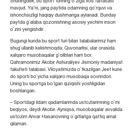
Shuningdek, bu sport turining o`ziga xos falfasasi
mavjud. Ya’ni, jang paytida odamning qo`rquvi va
ishonchsizligi haqiqiy dushmanga aylanadi. Bunday
paytda g`alaba qozonishning asosiy yechimi inson
o`zini yengishdir.
Bugungi kunda bu sport turi bilan talabalarimiz ham
shug`ullanib kelishmoqda. Quvonarlisi, ular orasida
xalqaro musobaqalar g`oliblari ham bor.
Qahramonimiz Akobir Ashuraliyev Jismoniy madaniyat
fakulteti talabasi. Viloyatimizda o`tkazilgan Jeet kune
do sporti bo`yicha xalqaro musobaqa sovrindori.
Uning bu sportga bo`lgan qiziqishi yoshligidan
boshlangan.
– Sportdagi ildam qadamlarimda ustozlarimning o`rni
beqiyos, deydi Akobir. Ayniqsa, musobaqalar avvalida
ustozim Anvar Hasanovning o`gitlariga qattiq amal
qilaman.