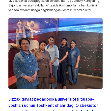
Jizzax davlat pedagogika universiteti hamda Janubiy Koreyaning
Sejong universiteti vakillari o‘rtasida ikki tomonlama hamkorlikni
yanada rivojlantirishga bag‘ishlangan uchrashuv bo‘lib o‘tdi.
Jizzax davlat pedagogika universiteti talaba-
yoshlari uchun Toshkent shahridagi O‘zbekiston