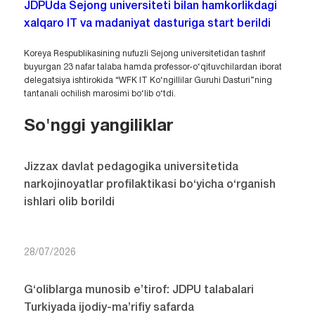
JDPUda Sejong universiteti bilan hamkorlikdagi
xalqaro IT va madaniyat dasturiga start berildi
Koreya Respublikasining nufuzli Sejong universitetidan tashrif
buyurgan 23 nafar talaba hamda professor-o‘qituvchilardan iborat
delegatsiya ishtirokida “WFK IT Ko‘ngillilar Guruhi Dasturi”ning
tantanali ochilish marosimi bo‘lib o‘tdi.
So'nggi yangiliklar
Jizzax davlat pedagogika universitetida
narkojinoyatlar profilaktikasi bo‘yicha o‘rganish
ishlari olib borildi
28/07/2026
G‘oliblarga munosib e’tirof: JDPU talabalari
Turkiyada ijodiy-ma’rifiy safarda