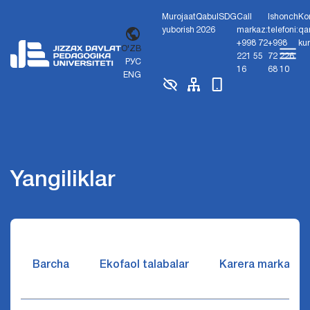
Murojaat
Qabul
SDG
Call
Ishonch
Ko
yuborish
2026
markaz:
telefoni:
qa
+998 72
+998
ku
O'ZB
221 55
72 226
РУС
16
68 10
ENG
Yangiliklar
Barcha
Ekofaol talabalar
Karera markazi