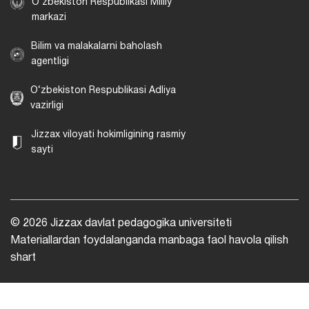
O‘zbekiston Respublikasi Milliy
markazi
Bilim va malakalarni baholash
agentligi
O‘zbekiston Respublikasi Adliya
vazirligi
Jizzax viloyati hokimligining rasmiy
sayti
© 2026 Jizzax davlat pedagogika universiteti
Materiallardan foydalanganda manbaga faol havola qilish
shart