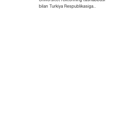
Universitet rektorining tashabbusi
bilan Turkiya Respublikasiga...