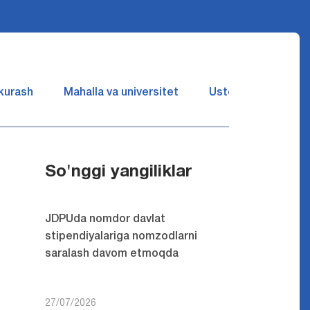
 kurash
Mahalla va universitet
Ustozlar suhbatin 
So'nggi yangiliklar
JDPUda nomdor davlat
stipendiyalariga nomzodlarni
saralash davom etmoqda
27/07/2026