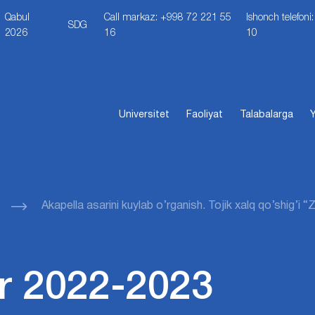
Qabul
Call markaz: +998 72 221 55
Ishonch telefon
SDG
2026
16
10
Universitet
Faoliyat
Talabalarga
Y
Akapella asarini kuylab o’rganish. Tojik xalq qo’shig’i
r 2022-2023