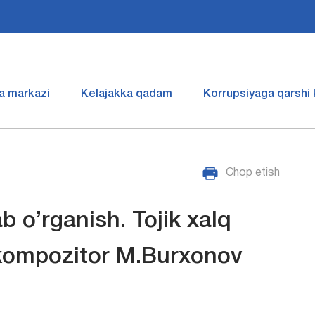
a markazi
Kelajakka qadam
Korrupsiyaga qarshi
Chop etish
b o’rganish. Tojik xalq
” kompozitor M.Burxonov