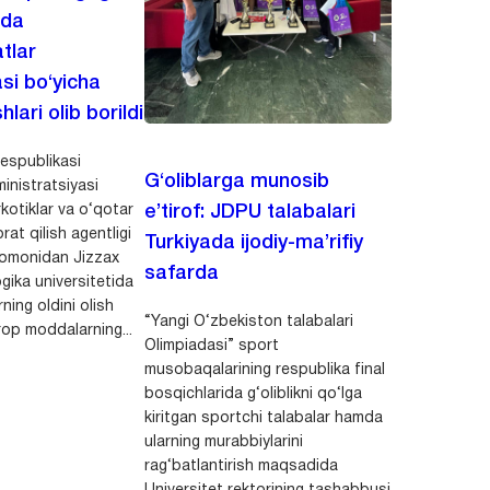
ida
tlar
asi bo‘yicha
hlari olib borildi
espublikasi
G‘oliblarga munosib
inistratsiyasi
kotiklar va o‘qotar
e’tirof: JDPU talabalari
rat qilish agentligi
Turkiyada ijodiy-ma’rifiy
 tomonidan Jizzax
safarda
gika universitetida
ning oldini olish
“Yangi O‘zbekiston talabalari
op moddalarning...
Olimpiadasi” sport
musobaqalarining respublika final
bosqichlarida g‘oliblikni qo‘lga
kiritgan sportchi talabalar hamda
ularning murabbiylarini
rag‘batlantirish maqsadida