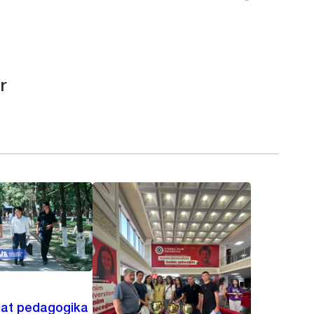
r
lat pedagogika