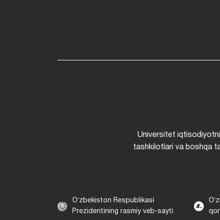
Universitet iqtisodiyotn
tashkilotlari va boshqa ta
Oʻzbekiston Respublikasi
Oʻz
Prezidentining rasmiy veb-sayti
qon