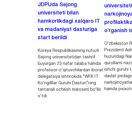
JDPUda Sejong
universitet
universiteti bilan
narkojinoya
hamkorlikdagi xalqaro IT
profilaktik
va madaniyat dasturiga
o‘rganish is
start berildi
O‘zbekiston R
Prezidenti Adm
Koreya Respublikasining nufuzli
huzuridagi Nar
Sejong universitetidan tashrif
qurollarni nazo
buyurgan 23 nafar talaba hamda
ishchi guruhi
professor-o‘qituvchilardan iborat
davlat pedago
delegatsiya ishtirokida “WFK IT
narkojinoyatlar
Ko‘ngillilar Guruhi Dasturi”ning
hamda psixotr
tantanali ochilish marosimi bo‘lib
o‘tdi.