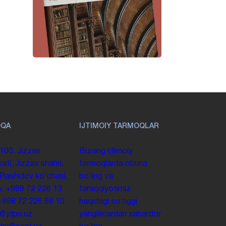
OQA
IJTIMOIY TARMOQLAR
100. Jizzax
Bizning ijtimoiy
yati, Jizzax shahri,
tarmoqlarda obuna
 Rashidov koʻchasi,
boʻling va
y.
+998 72 226 13
taraqqiyotimiz
+998 72 226 68 10
haqidagi soʻnggi
o@jdpu.uz
yangiliklardan xabardor