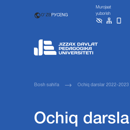
Murojaat
yuborish
O'ZB
РУС
ENG
Bosh sahifa
Ochiq darslar 2022-2023
Ochiq darsla