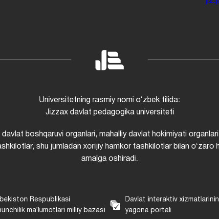
jiz
Universitetning rasmiy nomi oʻzbek tilida:
Jizzax davlat pedagogika universiteti
i davlat boshqaruvi organlari, mahalliy davlat hokimiyati organlari
shkilotlar, shu jumladan xorijiy hamkor tashkilotlar bilan oʻzaro 
amalga oshiradi.
bekiston Respublikasi
Davlat interaktiv xizmatlarini
unchilik maʼlumotlari milliy bazasi
yagona portali