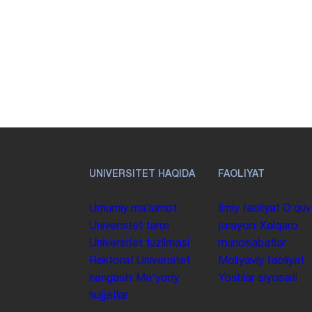
UNIVERSITET HAQIDA
FAOLIYAT
Umumiy maʼlumot
Ilmiy faoliyat
Oʻquv
Universitet tarixi
jarayoni
Xalqaro
Universitet tuzilmasi
munosabatlar
Rektorat
Universitet
Moliyaviy faoliyat
kengashi
Me'yoriy
Yoshlar siyosati
hujjatlar