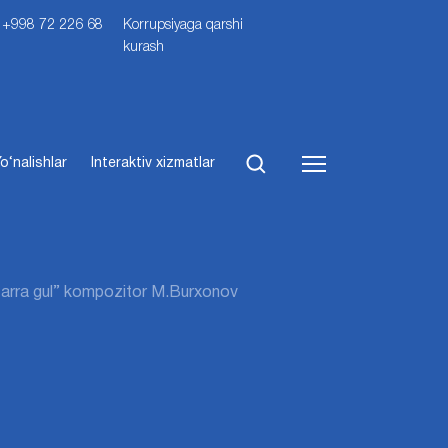
i: +998 72 226 68
Korrupsiyaga qarshi
kurash
o‘nalishlar
Interaktiv xizmatlar
 “Zarra gul” kompozitor M.Burxonov