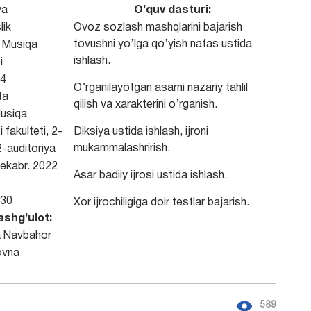
va
O’quv dasturi:
lik
Ovoz sozlash mashqlarini bajarish
tovushni yo’lga qo’yish nafas ustida
Musiqa
ishlash.
i
4
O’rganilayotgan asarni nazariy tahlil
ta
qilish va xarakterini o’rganish.
usiqa
 fakulteti, 2-
Diksiya ustida ishlash, ijroni
mukammalashrirish.
-auditoriya
ekabr. 2022
Asar badiiy ijrosi ustida ishlash.
30
Xor ijrochiligiga doir testlar bajarish.
ashg’ulot:
 Navbahor
ovna
589