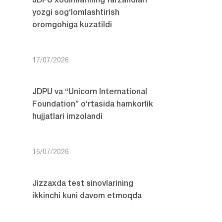
JDPU xodimlarining farzandlari
yozgi sog‘lomlashtirish
oromgohiga kuzatildi
17/07/2026
JDPU va “Unicorn International
Foundation” o‘rtasida hamkorlik
hujjatlari imzolandi
16/07/2026
Jizzaxda test sinovlarining
ikkinchi kuni davom etmoqda