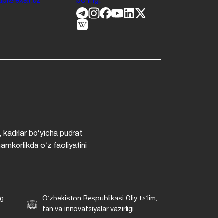
.jdpi@exat.uz
boʻling.
, kadrlar boʻyicha pudrat
hamkorlikda oʻz faoliyatini
ng
Oʻzbekiston Respublikasi Oliy taʼlim,
fan va innovatsiyalar vazirligi