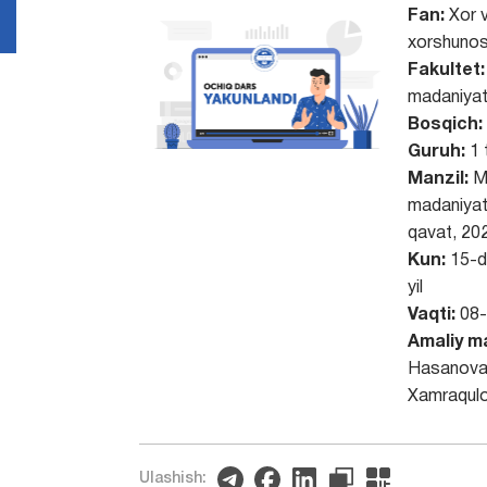
Fan:
Xor 
xorshunos
Fakultet:
madaniyat
Bosqich:
Guruh:
1 
Manzil:
M
madaniyati
qavat, 202
Kun:
15-d
yil
Vaqti:
08-
Amaliy m
Hasanova
Xamraqul
Ulashish: