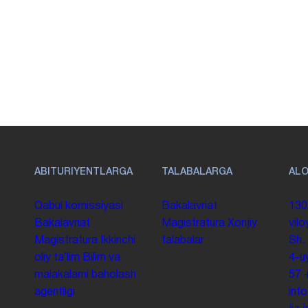
ABITURIYENTLARGA
TALABALARGA
AL
Qabul komissiyasi
Bakalavriat
130
Bakalavriat
Magistratura
Xorijiy
vilo
Magistratura
Ikkinchi
talabalar
Sh.
oliy taʼlim
Bilim va
4-u
malakalarni baholash
57
agentligi
inf