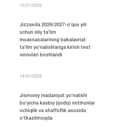
15/07/2026
Jizzaxda 2026/2027-o‘quv yili
uchun oliy ta’lim
muassasalarining bakalavriat
ta’lim yo‘nalishlariga kirish test
sinovlari boshlandi
14/07/2026
Jismoniy madaniyat yo‘nalishi
bo‘yicha kasbiy (ijodiy) imtihonlar
ochiqlik va shaffoflik asosida
o‘tkazilmoqda