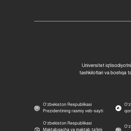
Universitet iqtisodiyotn
tashkilotlari va boshqa ta
Oʻzbekiston Respublikasi
Oʻz
Prezidentining rasmiy veb-sayti
qon
Oʻzbekiston Respublikasi
Oʻz
Maktabgacha va maktab taʼlimi