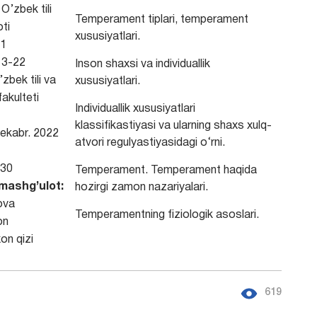
O’zbek tili
Temperament tiplari, temperament
ti
xususiyatlari.
1
3-22
Inson shaxsi va individuallik
zbek tili va
xususiyatlari.
fakulteti
Individuallik xususiyatlari
klassifikastiyasi va ularning shaxs xulq-
ekabr. 2022
atvori regulyastiyasidagi o‘rni.
30
Temperament. Temperament haqida
mashg’ulot:
hozirgi zamon nazariyalari.
ova
Temperamentning fiziologik asoslari.
on
on qizi
619