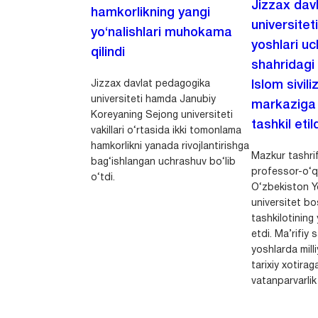
Jizzax dav
hamkorlikning yangi
universitet
yo‘nalishlari muhokama
yoshlari u
qilindi
shahridagi
Jizzax davlat pedagogika
Islom sivili
universiteti hamda Janubiy
markaziga m
Koreyaning Sejong universiteti
tashkil etild
vakillari o‘rtasida ikki tomonlama
hamkorlikni yanada rivojlantirishga
Mazkur tashrif
bag‘ishlangan uchrashuv bo‘lib
professor-o‘q
o‘tdi.
O‘zbekiston Yo
universitet bo
tashkilotining 
etdi. Ma’rifiy 
yoshlarda milli
tarixiy xotirag
vatanparvarlik t