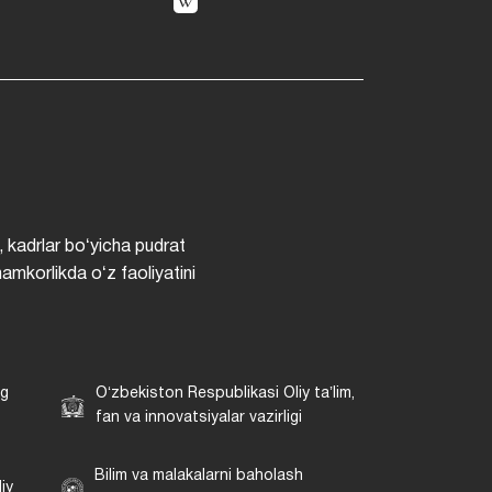
, kadrlar boʻyicha pudrat
hamkorlikda oʻz faoliyatini
ng
Oʻzbekiston Respublikasi Oliy taʼlim,
fan va innovatsiyalar vazirligi
Bilim va malakalarni baholash
iy