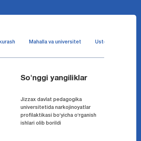
 kurash
Mahalla va universitet
Ustozlar suhbatin 
So'nggi yangiliklar
Jizzax davlat pedagogika
universitetida narkojinoyatlar
profilaktikasi bo‘yicha o‘rganish
ishlari olib borildi