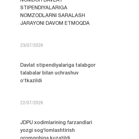
NOMDOR DAVLAT
STIPENDIYALARIGA
NOMZODLARNI SARALASH
JARAYONI DAVOM ETMOQDA
23/07/2026
Davlat stipendiyalariga talabgor
talabalar bilan uchrashuv
o‘tkazildi
22/07/2026
JDPU xodimlarining farzandlari
yozgi sog‘lomlashtirish
oromgohiga kuzatildi