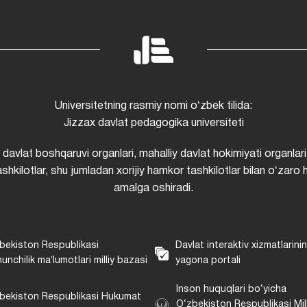
Universitetning rasmiy nomi oʻzbek tilida:
Jizzax davlat pedagogika universiteti
i davlat boshqaruvi organlari, mahalliy davlat hokimiyati organlari
shkilotlar, shu jumladan xorijiy hamkor tashkilotlar bilan oʻzaro 
amalga oshiradi.
bekiston Respublikasi
Davlat interaktiv xizmatlarini
unchilik maʼlumotlari milliy bazasi
yagona portali
Inson huquqlari bo‘yicha
bekiston Respublikasi Hukumat
O‘zbekiston Respublikasi Mill