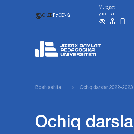
Murojaat
yuborish
O'ZB
РУС
ENG
Bosh sahifa
Ochiq darslar 2022-2023
Ochiq darsla