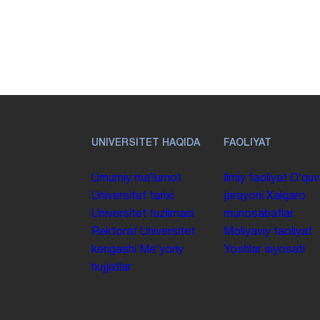
UNIVERSITET HAQIDA
FAOLIYAT
Umumiy maʼlumot
Ilmiy faoliyat
Oʻquv
Universitet tarixi
jarayoni
Xalqaro
Universitet tuzilmasi
munosabatlar
Rektorat
Universitet
Moliyaviy faoliyat
kengashi
Me'yoriy
Yoshlar siyosati
hujjatlar