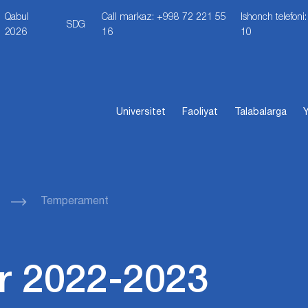
Qabul
Call markaz: +998 72 221 55
Ishonch telefon
SDG
2026
16
10
Universitet
Faoliyat
Talabalarga
Y
Temperament
r 2022-2023