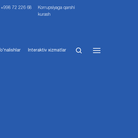
i: +998 72 226 68
Korrupsiyaga qarshi
kurash
o‘nalishlar
Interaktiv xizmatlar