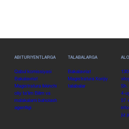
ABITURIYENTLARGA
TALABALARGA
AL
Qabul komissiyasi
Bakalavriat
130
Bakalavriat
Magistratura
Xorijiy
vilo
Magistratura
Ikkinchi
talabalar
Sh.
oliy taʼlim
Bilim va
4-u
malakalarni baholash
57
agentligi
inf
jiz