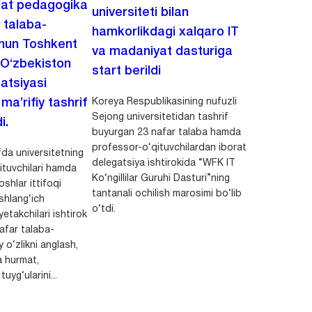
lat pedagogika
universiteti bilan
i talaba-
hamkorlikdagi xalqaro IT
chun Toshkent
va madaniyat dasturiga
 O‘zbekiston
start berildi
zatsiyasi
Koreya Respublikasining nufuzli
a’rifiy tashrif
Sejong universitetidan tashrif
i.
buyurgan 23 nafar talaba hamda
professor-o‘qituvchilardan iborat
da universitetning
delegatsiya ishtirokida “WFK IT
ituvchilari hamda
Ko‘ngillilar Guruhi Dasturi”ning
shlar ittifoqi
tantanali ochilish marosimi bo‘lib
shlang‘ich
o‘tdi.
yetakchilari ishtirok
safar talaba-
y o‘zlikni anglash,
a hurmat,
uyg‘ularini...