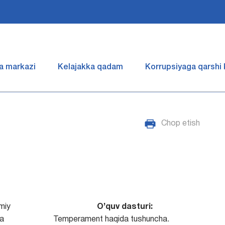
a markazi
Kelajakka qadam
Korrupsiyaga qarshi
Chop etish
miy
O’quv dasturi:
ya
Temperament haqida tushuncha.