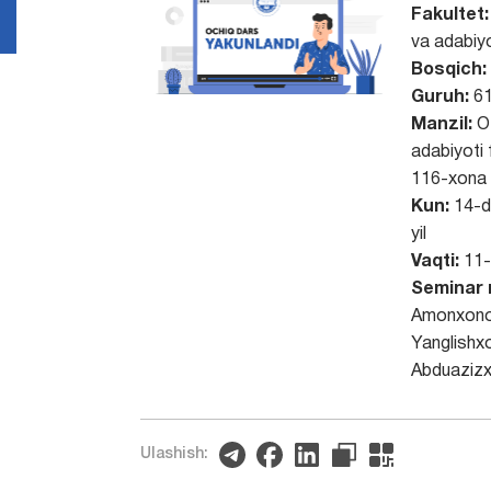
Fakultet:
va adabiyo
Bosqich:
Guruh:
61
Manzil:
O’
adabiyoti 
116-xona
Kun:
14-d
yil
Vaqti:
11-
Seminar 
Amonxon
Yanglishx
Abduazizx
Ulashish: