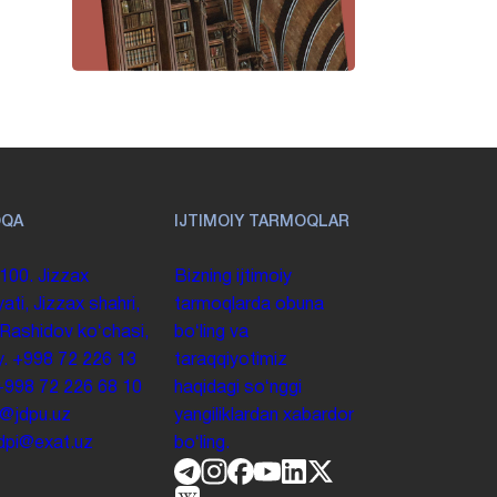
OQA
IJTIMOIY TARMOQLAR
100. Jizzax
Bizning ijtimoiy
yati, Jizzax shahri,
tarmoqlarda obuna
 Rashidov koʻchasi,
boʻling va
y.
+998 72 226 13
taraqqiyotimiz
+998 72 226 68 10
haqidagi soʻnggi
o@jdpu.uz
yangiliklardan xabardor
.jdpi@exat.uz
boʻling.