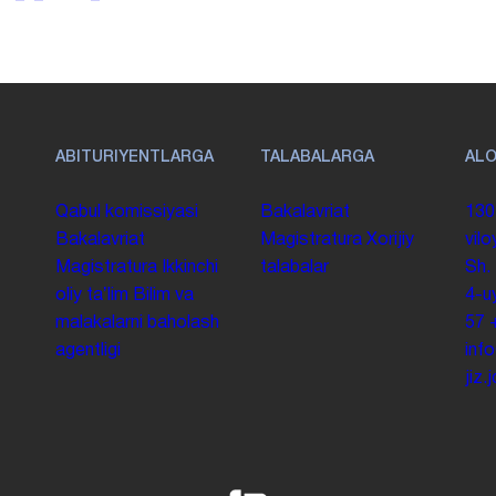
ABITURIYENTLARGA
TALABALARGA
AL
Qabul komissiyasi
Bakalavriat
130
Bakalavriat
Magistratura
Xorijiy
vilo
Magistratura
Ikkinchi
talabalar
Sh.
oliy taʼlim
Bilim va
4-u
malakalarni baholash
57
agentligi
inf
jiz