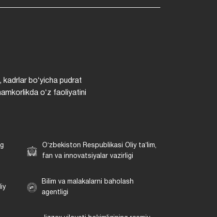
, kadrlar boʻyicha pudrat
hamkorlikda oʻz faoliyatini
ng
Oʻzbekiston Respublikasi Oliy taʼlim,
fan va innovatsiyalar vazirligi
Bilim va malakalarni baholash
iy
agentligi