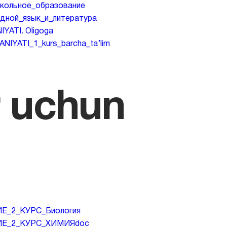
льное_образование
ой_язык_и_литература
ATI. Oligoga
ATI_1_kurs_barcha_ta’lim
r uchun
_2_КУРС_Биология
Е_2_КУРС_ХИМИЯdoc