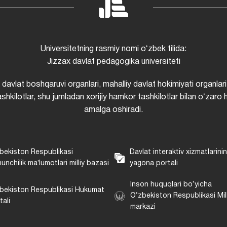
Universitetning rasmiy nomi oʻzbek tilida:
Jizzax davlat pedagogika universiteti
i davlat boshqaruvi organlari, mahalliy davlat hokimiyati organlari
shkilotlar, shu jumladan xorijiy hamkor tashkilotlar bilan oʻzaro 
amalga oshiradi.
bekiston Respublikasi
Davlat interaktiv xizmatlarini
unchilik maʼlumotlari milliy bazasi
yagona portali
Inson huquqlari bo‘yicha
bekiston Respublikasi Hukumat
O‘zbekiston Respublikasi Mill
tali
markazi