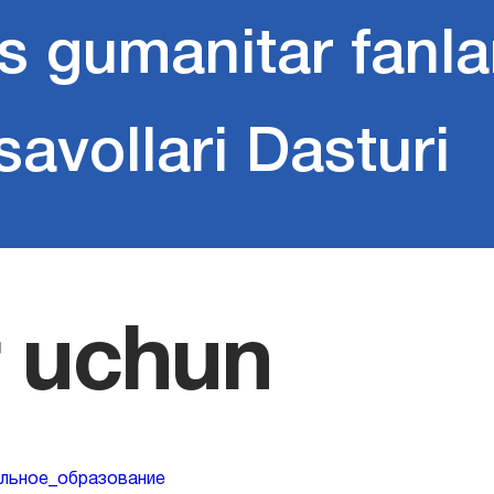
s gumanitar fanla
savollari Dasturi
r uchun
ьное_образование