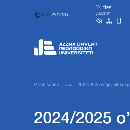
Murojaat
yuborish
O'ZB
РУС
ENG
Bosh sahifa
2024/2025 o’quv yili kuzg
2024/2025 o’