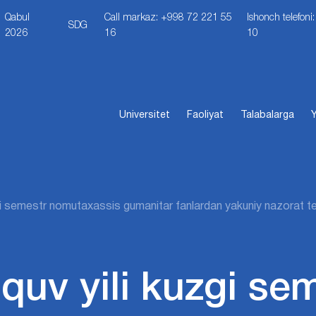
Qabul
Call markaz: +998 72 221 55
Ishonch telefon
SDG
2026
16
10
Universitet
Faoliyat
Talabalarga
Y
i semestr nomutaxassis gumanitar fanlardan yakuniy nazorat tes
quv yili kuzgi se