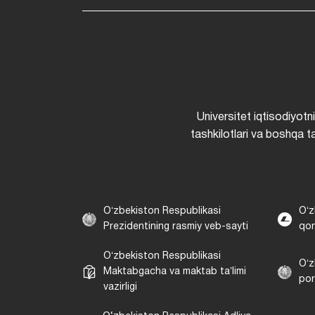
Universitet iqtisodiyotn
tashkilotlari va boshqa ta
Oʻzbekiston Respublikasi
Oʻz
Prezidentining rasmiy veb-sayti
qon
Oʻzbekiston Respublikasi
Oʻz
Maktabgacha va maktab taʼlimi
por
vazirligi