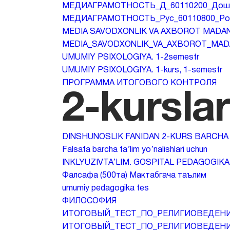
МЕДИАГРАМОТНОСТЬ_Д_60110200_Дошко
МЕДИАГРАМОТНОСТЬ_Рус_60110800_Родн
MEDIA SAVODXONLIK VA AXBOROT MADANIY
MEDIA_SAVODXONLIK_VA_AXBOROT_MADANIY
UMUMIY PSIXOLOGIYA. 1-2semestr
UMUMIY PSIXOLOGIYA. 1-kurs, 1-semestr
ПРОГРАММА ИТОГОВОГО КОНТРОЛЯ
2-kursla
DINSHUNOSLIK FANIDAN 2-KURS BARCHA
Falsafa barcha ta’lim yo’nalishlari uchun
INKLYUZIVTA’LIM. GOSPITAL PEDAGOGIKA
Фалсафа (500та) Мактабгача таълим
umumiy pedagogika tes
ФИЛОСОФИЯ
ИТОГОВЫЙ_ТЕСТ_ПО_РЕЛИГИОВЕДЕНИЕ
ИТОГОВЫЙ_ТЕСТ_ПО_РЕЛИГИОВЕДЕНИ