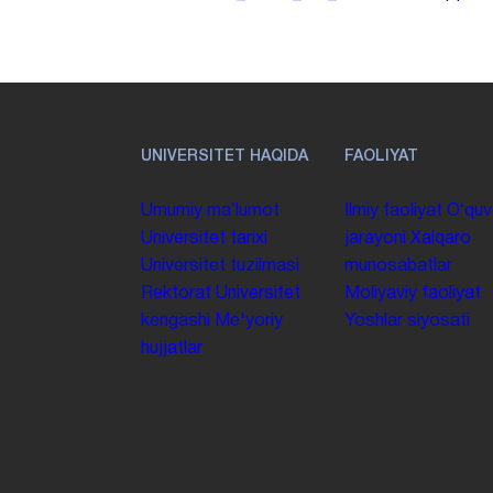
UNIVERSITET HAQIDA
FAOLIYAT
Umumiy maʼlumot
Ilmiy faoliyat
Oʻquv
Universitet tarixi
jarayoni
Xalqaro
Universitet tuzilmasi
munosabatlar
Rektorat
Universitet
Moliyaviy faoliyat
kengashi
Me'yoriy
Yoshlar siyosati
hujjatlar