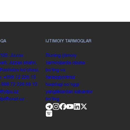
OQA
IJTIMOIY TARMOQLAR
100. Jizzax
Bizning ijtimoiy
yati, Jizzax shahri,
tarmoqlarda obuna
 Rashidov koʻchasi,
boʻling va
y.
+998 72 226 13
taraqqiyotimiz
+998 72 226 68 10
haqidagi soʻnggi
o@jdpu.uz
yangiliklardan xabardor
.jdpi@exat.uz
boʻling.