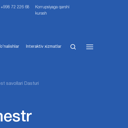
i: +998 72 226 68
Korrupsiyaga qarshi
kurash
o‘nalishlar
Interaktiv xizmatlar
t savollari Dasturi
mestr