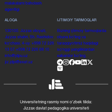
malakalarni baholash
agentligi
ALOQA
IJTIMOIY TARMOQLAR
130100. Jizzax viloyati,
Bizning ijtimoiy tarmoqlarda
Jizzax shahri, Sh. Rashidov
obuna boʻling va
koʻchasi, 4-uy.
+998 72 226
taraqqiyotimiz haqidagi
13 57
+998 72 226 68 10
soʻnggi yangiliklardan
info@jdpu.uz
xabardor boʻling.
jiz.jdpi@exat.uz
Universitetning rasmiy nomi oʻzbek tilida:
Jizzax davlat pedagogika universiteti