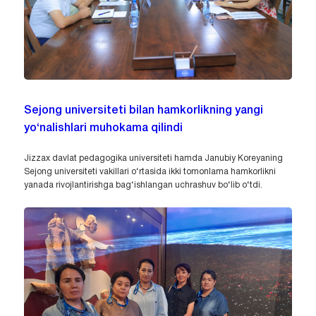
Sejong universiteti bilan hamkorlikning yangi
yo‘nalishlari muhokama qilindi
Jizzax davlat pedagogika universiteti hamda Janubiy Koreyaning
Sejong universiteti vakillari o‘rtasida ikki tomonlama hamkorlikni
yanada rivojlantirishga bag‘ishlangan uchrashuv bo‘lib o‘tdi.