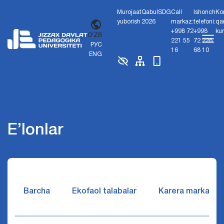
Murojaat
Qabul
SDG
Call
Ishonch
Ko
yuborish
2026
markaz:
telefoni:
qa
+998 72
+998
ku
O'ZB
221 55
72 226
РУС
16
68 10
ENG
E’lonlar
Barcha
Ekofaol talabalar
Karera markazi