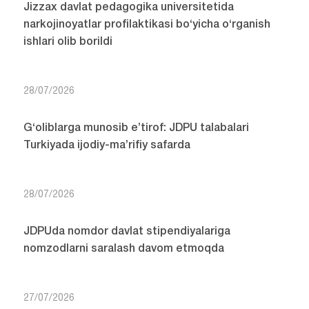
Jizzax davlat pedagogika universitetida
narkojinoyatlar profilaktikasi bo‘yicha o‘rganish
ishlari olib borildi
28/07/2026
G‘oliblarga munosib e’tirof: JDPU talabalari
Turkiyada ijodiy-ma’rifiy safarda
28/07/2026
JDPUda nomdor davlat stipendiyalariga
nomzodlarni saralash davom etmoqda
27/07/2026