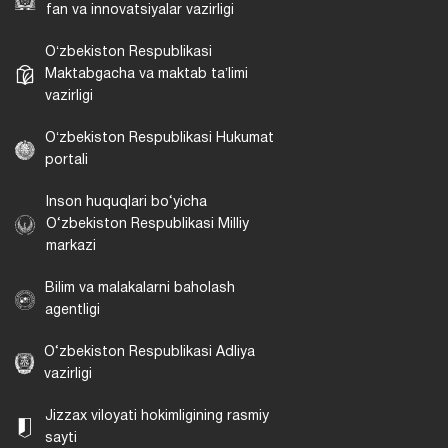
fan va innovatsiyalar vazirligi
Oʻzbekiston Respublikasi
Maktabgacha va maktab taʼlimi
vazirligi
Oʻzbekiston Respublikasi Hukumat
portali
Inson huquqlari bo‘yicha
O‘zbekiston Respublikasi Milliy
markazi
Bilim va malakalarni baholash
agentligi
O‘zbekiston Respublikasi Adliya
vazirligi
Jizzax viloyati hokimligining rasmiy
sayti