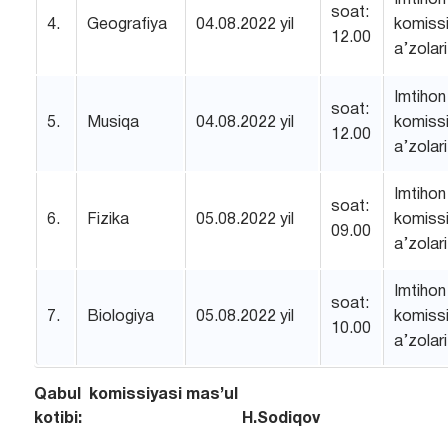
Imtihon
soat:
4.
Geografiya
04.08.2022 yil
komissi
12.00
a’zolari
Imtihon
soat:
5.
Musiqa
04.08.2022 yil
komissi
12.00
a’zolari
Imtihon
soat:
6.
Fizika
05.08.2022 yil
komissi
09.00
a’zolari
Imtihon
soat:
7.
Biologiya
05.08.2022 yil
komissi
10.00
a’zolari
Qabul komissiyasi mas’ul
kotibi: H.Sodiqov