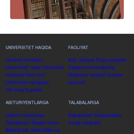
UNIVERSITET HAQIDA
FAOLIYAT
Umumiy maʼlumot
Ilmiy faoliyat
Oʻquv jarayoni
Universitet tarixi
Universitet
Xalqaro munosabatlar
tuzilmasi
Rektorat
Moliyaviy faoliyat
Yoshlar
Universitet kengashi
siyosati
Me'yoriy hujjatlar
ABITURIYENTLARGA
TALABALARGA
Qabul komissiyasi
Bakalavriat
Magistratura
Bakalavriat
Magistratura
Xorijiy talabalar
Ikkinchi oliy taʼlim
Bilim va