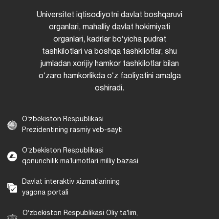
Universitet iqtisodiyotni davlat boshqaruvi
organlari, mahalliy davlat hokimiyati
organlari, kadrlar boʻyicha pudrat
tashkilotlari va boshqa tashkilotlar, shu
jumladan xorijiy hamkor tashkilotlar bilan
oʻzaro hamkorlikda oʻz faoliyatini amalga
oshiradi.
Oʻzbekiston Respublikasi
Prezidentining rasmiy veb-sayti
Oʻzbekiston Respublikasi
qonunchilik maʼlumotlari milliy bazasi
Davlat interaktiv xizmatlarining
yagona portali
Oʻzbekiston Respublikasi Oliy taʼlim,