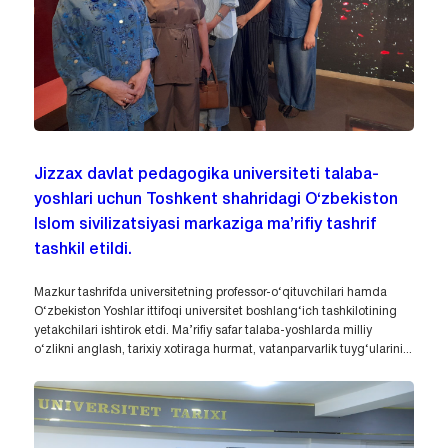
Jizzax davlat pedagogika universiteti talaba-
yoshlari uchun Toshkent shahridagi O‘zbekiston
Islom sivilizatsiyasi markaziga ma’rifiy tashrif
tashkil etildi.
Mazkur tashrifda universitetning professor-o‘qituvchilari hamda
O‘zbekiston Yoshlar ittifoqi universitet boshlang‘ich tashkilotining
yetakchilari ishtirok etdi. Ma’rifiy safar talaba-yoshlarda milliy
o‘zlikni anglash, tarixiy xotiraga hurmat, vatanparvarlik tuyg‘ularini...