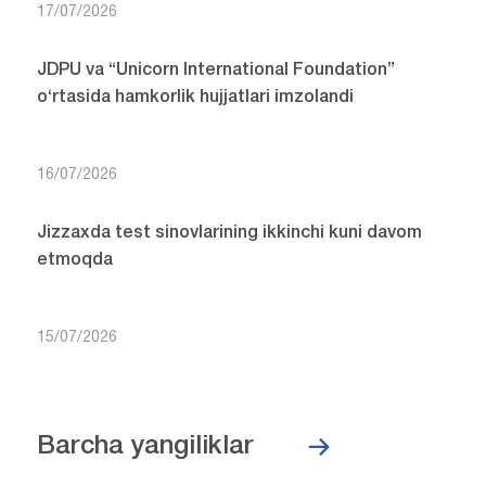
17/07/2026
JDPU va “Unicorn International Foundation”
o‘rtasida hamkorlik hujjatlari imzolandi
16/07/2026
Jizzaxda test sinovlarining ikkinchi kuni davom
etmoqda
15/07/2026
Barcha yangiliklar