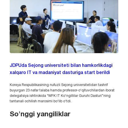
JDPUda Sejong universiteti bilan hamkorlikdagi
xalqaro IT va madaniyat dasturiga start berildi
Koreya Respublikasining nufuzli Sejong universitetidan tashrif
buyurgan 23 nafar talaba hamda professor-o‘qituvchilardan iborat
delegatsiya ishtirokida “WFK IT Ko‘ngillilar Guruhi Dasturi”ning
tantanali ochilish marosimi bo‘lib o‘tdi.
So'nggi yangiliklar