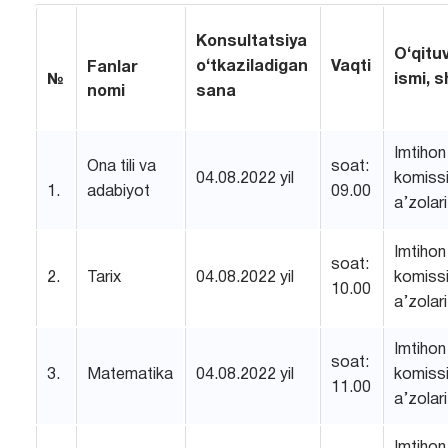
Konsultatsiya
O‘qitu
o‘tkaziladigan
Vaqti
Fanlar
№
ismi, s
nomi
sana
Imtihon
Ona tili va
soat:
04.08.2022 yil
komissi
1.
adabiyot
09.00
a’zolari
Imtihon
soat:
2.
Tarix
04.08.2022 yil
komissi
10.00
a’zolari
Imtihon
soat:
3.
Matematika
04.08.2022 yil
komissi
11.00
a’zolari