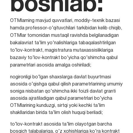
boshlab:
OTMlarning mavjud quvvatlari, moddiy-texnik bazasi
hamda professor-o‘qituvchilari tarkibidan kelib chiqib,
OTMlar tomonidan mustaqil ravishda belgilanadigan
bakalavriat ta’lim yo‘nalishlariga tabaqalashtirilgan
to‘lov-kontrakt, magistratura mutaxassisliklariga
bazaviy to‘lov-kontrakt bo‘yicha qo‘shimcha qabul
parametrlari asosida amalga oshiriladi;
nogironligi bo‘lgan shaxslarga davlat buyurtmasi
asosida o‘qishga qabul qilish parametrlarining umumiy
soniga nisbatan qo‘shimcha ikki foizli davlat granti
asosida ajratiladigan qabul parametrlari bo‘yicha
OTMlarining kunduzgi, sirtqi yoki kechki ta’lim
shakllaridan birida ta’lim olish huquqi beriladi;
to‘lov-kontrakt asosida ta’lim olayotgan barcha
bosqich talabalariga, o‘z xohishlariga ko‘ra kontrakt