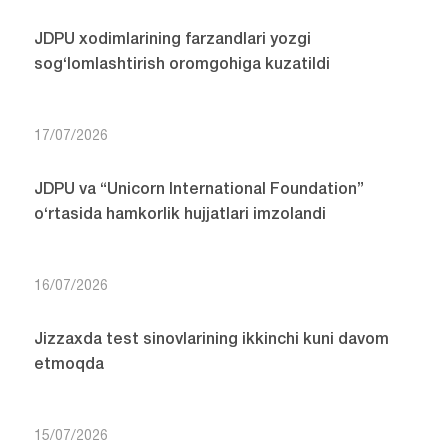
JDPU xodimlarining farzandlari yozgi
sog‘lomlashtirish oromgohiga kuzatildi
17/07/2026
JDPU va “Unicorn International Foundation”
o‘rtasida hamkorlik hujjatlari imzolandi
16/07/2026
Jizzaxda test sinovlarining ikkinchi kuni davom
etmoqda
15/07/2026