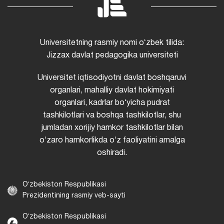
Universitetning rasmiy nomi oʻzbek tilida:
Jizzax davlat pedagogika universiteti
Universitet iqtisodiyotni davlat boshqaruvi
organlari, mahalliy davlat hokimiyati
organlari, kadrlar boʻyicha pudrat
tashkilotlari va boshqa tashkilotlar, shu
jumladan xorijiy hamkor tashkilotlar bilan
oʻzaro hamkorlikda oʻz faoliyatini amalga
oshiradi.
Oʻzbekiston Respublikasi
Prezidentining rasmiy veb-sayti
Oʻzbekiston Respublikasi