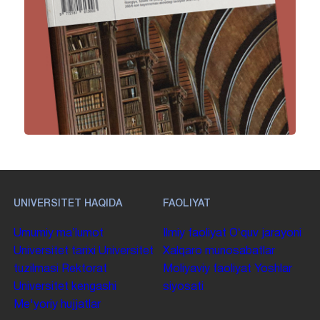
UNIVERSITET HAQIDA
FAOLIYAT
Umumiy maʼlumot
Ilmiy faoliyat
Oʻquv jarayoni
Universitet tarixi
Universitet
Xalqaro munosabatlar
tuzilmasi
Rektorat
Moliyaviy faoliyat
Yoshlar
Universitet kengashi
siyosati
Me'yoriy hujjatlar