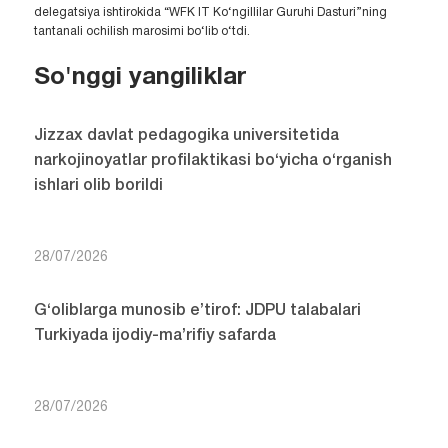
delegatsiya ishtirokida “WFK IT Ko‘ngillilar Guruhi Dasturi”ning
tantanali ochilish marosimi bo‘lib o‘tdi.
So'nggi yangiliklar
Jizzax davlat pedagogika universitetida
narkojinoyatlar profilaktikasi bo‘yicha o‘rganish
ishlari olib borildi
28/07/2026
G‘oliblarga munosib e’tirof: JDPU talabalari
Turkiyada ijodiy-ma’rifiy safarda
28/07/2026