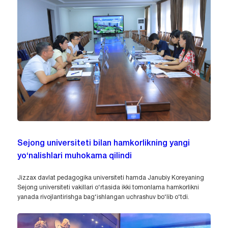
Sejong universiteti bilan hamkorlikning yangi
yo‘nalishlari muhokama qilindi
Jizzax davlat pedagogika universiteti hamda Janubiy Koreyaning
Sejong universiteti vakillari o‘rtasida ikki tomonlama hamkorlikni
yanada rivojlantirishga bag‘ishlangan uchrashuv bo‘lib o‘tdi.