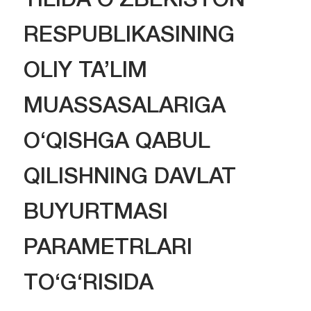
YILIDA O‘ZBEKISTON
RESPUBLIKASINING
OLIY TA’LIM
MUASSASALARIGA
O‘QISHGA QABUL
QILISHNING DAVLAT
BUYURTMASI
PARAMETRLARI
TO‘G‘RISIDA