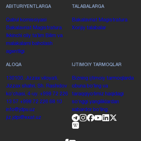
ABITURIYENTLARGA
TALABALARGA
Qabul komissiyasi
Bakalavriat
Magistratura
Bakalavriat
Magistratura
Xorijiy talabalar
Ikkinchi oliy taʼlim
Bilim va
malakalarni baholash
agentligi
ALOQA
IJTIMOIY TARMOQLAR
130100. Jizzax viloyati,
Bizning ijtimoiy tarmoqlarda
Jizzax shahri, Sh. Rashidov
obuna boʻling va
koʻchasi, 4-uy.
+998 72 226
taraqqiyotimiz haqidagi
13 57
+998 72 226 68 10
soʻnggi yangiliklardan
info@jdpu.uz
xabardor boʻling.
jiz.jdpi@exat.uz