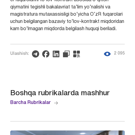
el fuqarolarini to‘lov-kontrakt asosida o‘qitish
qiymatini tegishli bakalavriat ta’lim yo‘nalishi va
magistratura mutaxassisligi bo‘yicha O‘zR fuqarolari
uchun belgilangan bazaviy to‘lov-kontrakt miqdoridan
kam bo‘lmagan miqdorda belgilash huquqi beriladi.
2 095
Ulashish:
Boshqa rubrikalarda mashhur
Barcha Rubrikalar