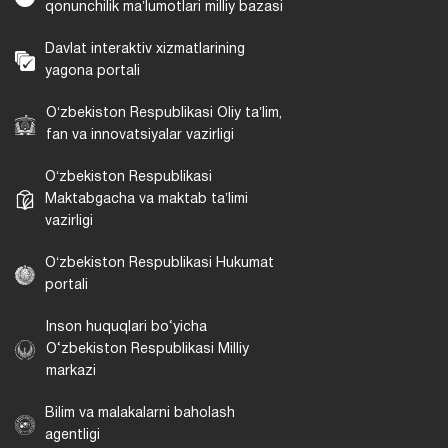
qonunchilik maʼlumotlari milliy bazasi
Davlat interaktiv xizmatlarining
yagona portali
Oʻzbekiston Respublikasi Oliy taʼlim,
fan va innovatsiyalar vazirligi
Oʻzbekiston Respublikasi
Maktabgacha va maktab taʼlimi
vazirligi
Oʻzbekiston Respublikasi Hukumat
portali
Inson huquqlari bo‘yicha
O‘zbekiston Respublikasi Milliy
markazi
Bilim va malakalarni baholash
agentligi