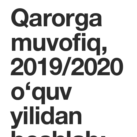
Qarorga
muvofiq,
2019/2020
o‘quv
yilidan