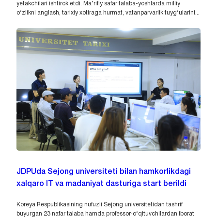
yetakchilari ishtirok etdi. Ma’rifiy safar talaba-yoshlarda milliy
o‘zlikni anglash, tarixiy xotiraga hurmat, vatanparvarlik tuyg‘ularini...
JDPUda Sejong universiteti bilan hamkorlikdagi
xalqaro IT va madaniyat dasturiga start berildi
Koreya Respublikasining nufuzli Sejong universitetidan tashrif
buyurgan 23 nafar talaba hamda professor-o‘qituvchilardan iborat