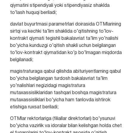
qiymatini stipendiyali yoki stipendiyasiz shaklda
to‘lash huquqi beriladi;
davlat buyurtmasi parametrlari doirasida OTMlarining
sirtqi va kechki ta’lim shaklida o‘qitishning to‘lov-
kontrakt qiymati tegishli bakalavriat ta’lim yo‘nalishi
bo‘yicha kunduzgi o‘qitish shakli uchun belgilangan
to‘lov-kontrakt qiymatidan ko‘p bo‘lmagan miqdorda
belgilanadi;
magistraturaga qabul qilishda abituriyentlarning qabul
bo‘yicha belgilangan turdosh bakalavriat ta’lim
yo‘nalishlari negizidagi magistratura
mutaxassisliklaridan tashqari boshqa magistratura
mutaxassisliklari bo‘yicha ham tanlovda ishtirok
etishiga ruxsat beriladi;
OTMlar rektorlariga (filiallar direktorlari) bo‘ysunuvi
bo‘yicha vazirlik va idoralar bilan kelishgan holda chet