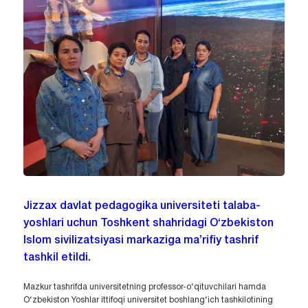
Jizzax davlat pedagogika universiteti talaba-
yoshlari uchun Toshkent shahridagi O‘zbekiston
Islom sivilizatsiyasi markaziga ma’rifiy tashrif
tashkil etildi.
Mazkur tashrifda universitetning professor-o‘qituvchilari hamda
O‘zbekiston Yoshlar ittifoqi universitet boshlang‘ich tashkilotining