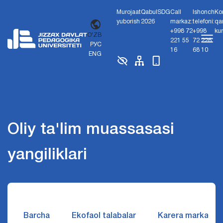
Murojaat
Qabul
SDG
Call
Ishonch
Ko
yuborish
2026
markaz:
telefoni:
qa
+998 72
+998
ku
O'ZB
221 55
72 226
РУС
16
68 10
ENG
Oliy ta'lim muassasasi
yangiliklari
Barcha
Ekofaol talabalar
Karera markazi