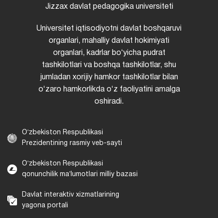
Jizzax davlat pedagogika universiteti
Universitet iqtisodiyotni davlat boshqaruvi
organlari, mahalliy davlat hokimiyati
organlari, kadrlar boʻyicha pudrat
tashkilotlari va boshqa tashkilotlar, shu
jumladan xorijiy hamkor tashkilotlar bilan
oʻzaro hamkorlikda oʻz faoliyatini amalga
oshiradi.
Oʻzbekiston Respublikasi
Prezidentining rasmiy veb-sayti
Oʻzbekiston Respublikasi
qonunchilik maʼlumotlari milliy bazasi
Davlat interaktiv xizmatlarining
yagona portali