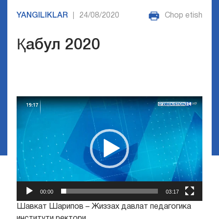
YANGILIKLAR
24/08/2020
Chop etish
|
Қабул 2020
Video
Pleyer
00:00
03:17
Шавкат Шарипов – Жиззах давлат педагогика
институти ректори.