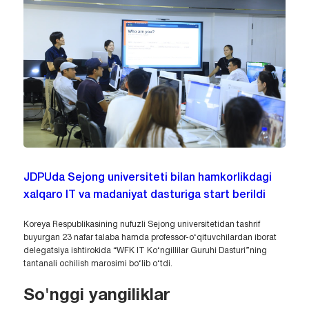
JDPUda Sejong universiteti bilan hamkorlikdagi
xalqaro IT va madaniyat dasturiga start berildi
Koreya Respublikasining nufuzli Sejong universitetidan tashrif
buyurgan 23 nafar talaba hamda professor-o‘qituvchilardan iborat
delegatsiya ishtirokida “WFK IT Ko‘ngillilar Guruhi Dasturi”ning
tantanali ochilish marosimi bo‘lib o‘tdi.
So'nggi yangiliklar