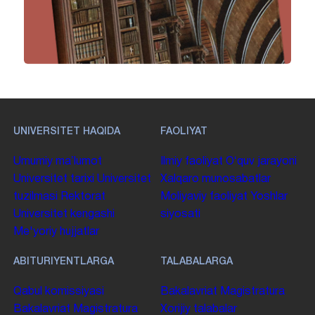
UNIVERSITET HAQIDA
FAOLIYAT
Umumiy maʼlumot
Ilmiy faoliyat
Oʻquv jarayoni
Universitet tarixi
Universitet
Xalqaro munosabatlar
tuzilmasi
Rektorat
Moliyaviy faoliyat
Yoshlar
Universitet kengashi
siyosati
Me'yoriy hujjatlar
ABITURIYENTLARGA
TALABALARGA
Qabul komissiyasi
Bakalavriat
Magistratura
Bakalavriat
Magistratura
Xorijiy talabalar