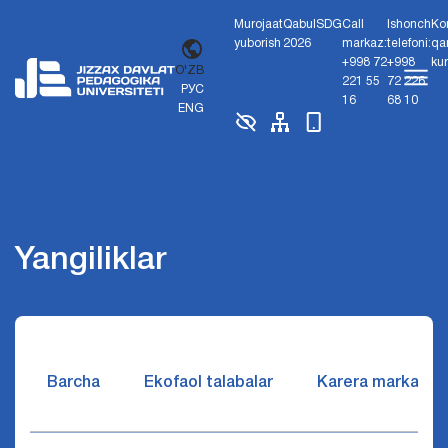
Murojaat
Qabul
SDG
Call
Ishonch
Ko
yuborish
2026
markaz:
telefoni:
qa
+998 72
+998
ku
O'ZB
221 55
72 226
РУС
16
68 10
ENG
Yangiliklar
Barcha
Ekofaol talabalar
Karera markazi