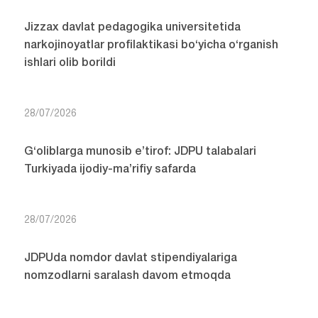
Jizzax davlat pedagogika universitetida
narkojinoyatlar profilaktikasi bo‘yicha o‘rganish
ishlari olib borildi
28/07/2026
G‘oliblarga munosib e’tirof: JDPU talabalari
Turkiyada ijodiy-ma’rifiy safarda
28/07/2026
JDPUda nomdor davlat stipendiyalariga
nomzodlarni saralash davom etmoqda