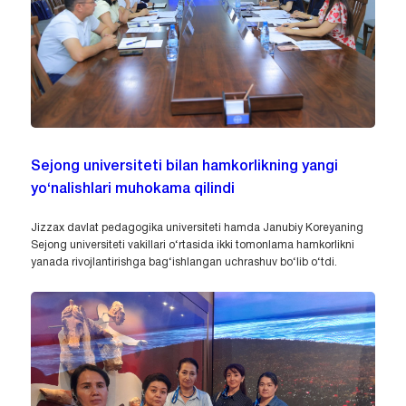
Sejong universiteti bilan hamkorlikning yangi
yo‘nalishlari muhokama qilindi
Jizzax davlat pedagogika universiteti hamda Janubiy Koreyaning
Sejong universiteti vakillari o‘rtasida ikki tomonlama hamkorlikni
yanada rivojlantirishga bag‘ishlangan uchrashuv bo‘lib o‘tdi.