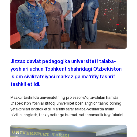
Jizzax davlat pedagogika universiteti talaba-
yoshlari uchun Toshkent shahridagi O‘zbekiston
Islom sivilizatsiyasi markaziga ma’rifiy tashrif
tashkil etildi.
Mazkur tashrifda universitetning professor-o‘qituvchilari hamda
O‘zbekiston Yoshlar ittifoqi universitet boshlang‘ich tashkilotining
yetakchilari ishtirok etdi. Ma’rifiy safar talaba-yoshlarda milliy
o‘zlikni anglash, tarixiy xotiraga hurmat, vatanparvarlik tuyg‘ularini...