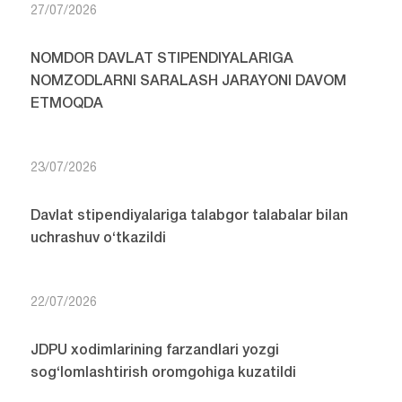
27/07/2026
NOMDOR DAVLAT STIPENDIYALARIGA
NOMZODLARNI SARALASH JARAYONI DAVOM
ETMOQDA
23/07/2026
Davlat stipendiyalariga talabgor talabalar bilan
uchrashuv o‘tkazildi
22/07/2026
JDPU xodimlarining farzandlari yozgi
sog‘lomlashtirish oromgohiga kuzatildi