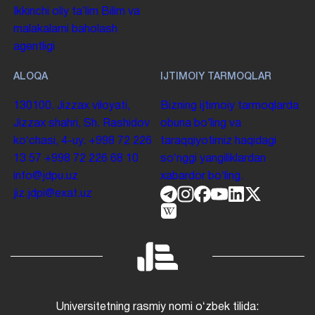
Ikkinchi oliy taʼlim
Bilim va
malakalarni baholash
agentligi
ALOQA
IJTIMOIY TARMOQLAR
130100. Jizzax viloyati,
Bizning ijtimoiy tarmoqlarda
Jizzax shahri, Sh. Rashidov
obuna boʻling va
koʻchasi, 4-uy.
+998 72 226
taraqqiyotimiz haqidagi
13 57
+998 72 226 68 10
soʻnggi yangiliklardan
info@jdpu.uz
xabardor boʻling.
jiz.jdpi@exat.uz
Universitetning rasmiy nomi oʻzbek tilida: