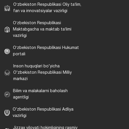
Oʻzbekiston Respublikasi Oliy taʼlim,
fan va innovatsiyalar vazirligi
Oʻzbekiston Respublikasi
Maktabgacha va maktab taʼlimi
vazirligi
Oʻzbekiston Respublikasi Hukumat
portali
Inson huquqlari bo‘yicha
O‘zbekiston Respublikasi Milliy
markazi
Bilim va malakalarni baholash
agentligi
O‘zbekiston Respublikasi Adliya
vazirligi
Jizzax viloyati hokimligining rasmiy