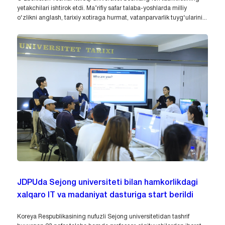
yetakchilari ishtirok etdi. Ma’rifiy safar talaba-yoshlarda milliy
o‘zlikni anglash, tarixiy xotiraga hurmat, vatanparvarlik tuyg‘ularini...
JDPUda Sejong universiteti bilan hamkorlikdagi
xalqaro IT va madaniyat dasturiga start berildi
Koreya Respublikasining nufuzli Sejong universitetidan tashrif