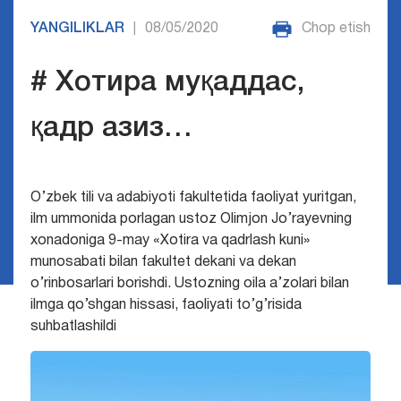
YANGILIKLAR
08/05/2020
Chop etish
|
# Хотира муқаддас,
қадр азиз…
O’zbek tili va adabiyoti fakultetida faoliyat yuritgan,
ilm ummonida porlagan ustoz Olimjon Jo’rayevning
xonadoniga
9-may «Xotira va qadrlash kuni»
munosabati bilan fakultet dekani va dekan
o’rinbosarlari borishdi. Ustozning oila a’zolari bilan
ilmga qo’shgan hissasi, faoliyati to’g’risida
suhbatlashildi