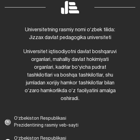
Universitetning rasmiy nomi oʻzbek tilida:
Jizzax davlat pedagogika universiteti
Universitet iqtisodiyotni davlat boshqaruvi
organlari, mahalliy davlat hokimiyati
organlari, kadrlar boʻyicha pudrat
tashkilotlari va boshqa tashkilotlar, shu
jumladan xorijiy hamkor tashkilotlar bilan
oʻzaro hamkorlikda oʻz faoliyatini amalga
oshiradi.
Oʻzbekiston Respublikasi
Prezidentining rasmiy veb-sayti
Oʻzbekiston Respublikasi