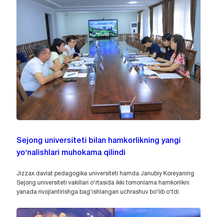
Sejong universiteti bilan hamkorlikning yangi
yo‘nalishlari muhokama qilindi
Jizzax davlat pedagogika universiteti hamda Janubiy Koreyaning
Sejong universiteti vakillari o‘rtasida ikki tomonlama hamkorlikni
yanada rivojlantirishga bag‘ishlangan uchrashuv bo‘lib o‘tdi.