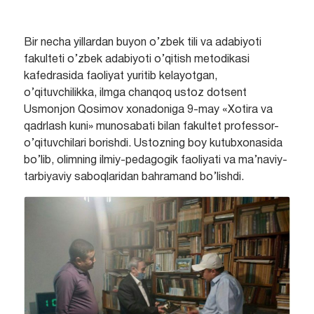
Bir necha yillardan buyon o’zbek tili va adabiyoti
fakulteti o’zbek adabiyoti o’qitish metodikasi
kafedrasida faoliyat yuritib kelayotgan,
o’qituvchilikka, ilmga chanqoq ustoz dotsent
Usmonjon Qosimov xonadoniga 9-may «Xotira va
qadrlash kuni» munosabati bilan fakultet professor-
o’qituvchilari borishdi. Ustozning boy kutubxonasida
bo’lib, olimning ilmiy-pedagogik faoliyati va ma’naviy-
tarbiyaviy saboqlaridan bahramand bo’lishdi.