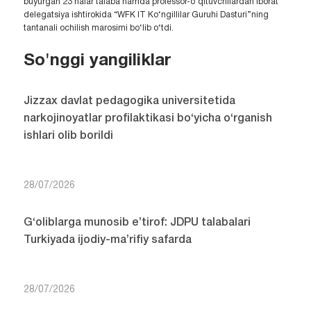
buyurgan 23 nafar talaba hamda professor-o‘qituvchilardan iborat
delegatsiya ishtirokida “WFK IT Ko‘ngillilar Guruhi Dasturi”ning
tantanali ochilish marosimi bo‘lib o‘tdi.
So'nggi yangiliklar
Jizzax davlat pedagogika universitetida
narkojinoyatlar profilaktikasi bo‘yicha o‘rganish
ishlari olib borildi
28/07/2026
G‘oliblarga munosib e’tirof: JDPU talabalari
Turkiyada ijodiy-ma’rifiy safarda
28/07/2026