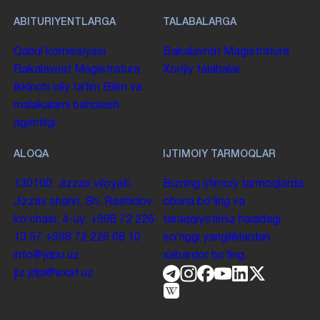
ABITURIYENTLARGA
TALABALARGA
Qabul komissiyasi
Bakalavriat
Magistratura
Bakalavriat
Magistratura
Xorijiy talabalar
Ikkinchi oliy taʼlim
Bilim va
malakalarni baholash
agentligi
ALOQA
IJTIMOIY TARMOQLAR
130100. Jizzax viloyati,
Bizning ijtimoiy tarmoqlarda
Jizzax shahri, Sh. Rashidov
obuna boʻling va
koʻchasi, 4-uy.
+998 72 226
taraqqiyotimiz haqidagi
13 57
+998 72 226 68 10
soʻnggi yangiliklardan
info@jdpu.uz
xabardor boʻling.
jiz.jdpi@exat.uz