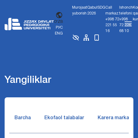
Murojaat
Qabul
SDG
Call
Ishonch
Ko
yuborish
2026
markaz:
telefoni:
qa
+998 72
+998
ku
O'ZB
221 55
72 226
РУС
16
68 10
ENG
Yangiliklar
Barcha
Ekofaol talabalar
Karera markazi