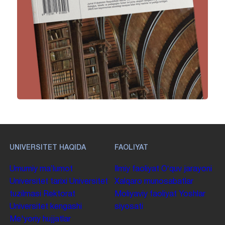
UNIVERSITET HAQIDA
FAOLIYAT
Umumiy maʼlumot
Ilmiy faoliyat
Oʻquv jarayoni
Universitet tarixi
Universitet
Xalqaro munosabatlar
tuzilmasi
Rektorat
Moliyaviy faoliyat
Yoshlar
Universitet kengashi
siyosati
Me'yoriy hujjatlar