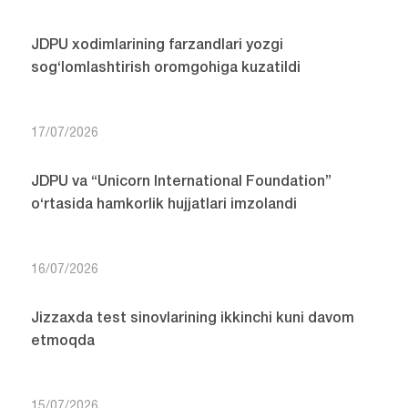
JDPU xodimlarining farzandlari yozgi
sog‘lomlashtirish oromgohiga kuzatildi
17/07/2026
JDPU va “Unicorn International Foundation”
o‘rtasida hamkorlik hujjatlari imzolandi
16/07/2026
Jizzaxda test sinovlarining ikkinchi kuni davom
etmoqda
15/07/2026