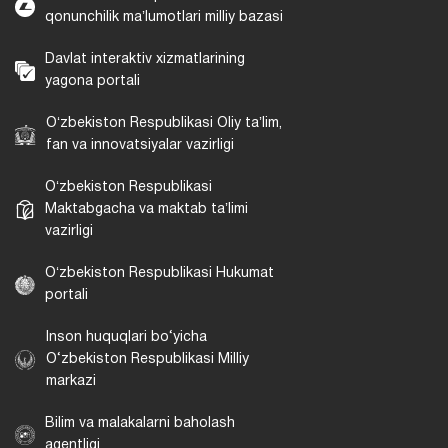
qonunchilik maʼlumotlari milliy bazasi
Davlat interaktiv xizmatlarining
yagona portali
Oʻzbekiston Respublikasi Oliy taʼlim,
fan va innovatsiyalar vazirligi
Oʻzbekiston Respublikasi
Maktabgacha va maktab taʼlimi
vazirligi
Oʻzbekiston Respublikasi Hukumat
portali
Inson huquqlari bo‘yicha
O‘zbekiston Respublikasi Milliy
markazi
Bilim va malakalarni baholash
agentligi