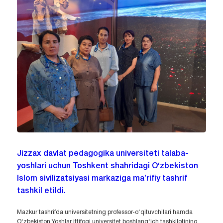
Jizzax davlat pedagogika universiteti talaba-
yoshlari uchun Toshkent shahridagi O‘zbekiston
Islom sivilizatsiyasi markaziga ma’rifiy tashrif
tashkil etildi.
Mazkur tashrifda universitetning professor-o‘qituvchilari hamda
O‘zbekiston Yoshlar ittifoqi universitet boshlang‘ich tashkilotining