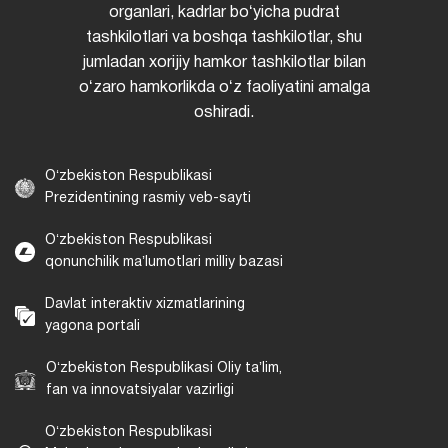
organlari, kadrlar boʻyicha pudrat
tashkilotlari va boshqa tashkilotlar, shu
jumladan xorijiy hamkor tashkilotlar bilan
oʻzaro hamkorlikda oʻz faoliyatini amalga
oshiradi.
Oʻzbekiston Respublikasi
Prezidentining rasmiy veb-sayti
Oʻzbekiston Respublikasi
qonunchilik maʼlumotlari milliy bazasi
Davlat interaktiv xizmatlarining
yagona portali
Oʻzbekiston Respublikasi Oliy taʼlim,
fan va innovatsiyalar vazirligi
Oʻzbekiston Respublikasi