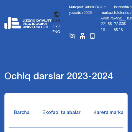
Murojaat
Qabul
SDG
Call
Ishonch
Ko
yuborish
2026
markaz:
telefoni:
qa
+998 72
+998
ku
O'ZB
221 55
72 226
РУС
16
68 10
ENG
Ochiq darslar 2023-2024
Barcha
Ekofaol talabalar
Karera markazi