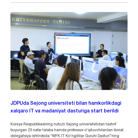
JDPUda Sejong universiteti bilan hamkorlikdagi
xalqaro IT va madaniyat dasturiga start berildi
Koreya Respublikasining nufuzli Sejong universitetidan tashrif
buyurgan 23 nafar talaba hamda professor-o‘qituvchilardan iborat
delegatsiya ishtirokida “WFK IT Ko‘ngillilar Guruhi Dasturi”ning