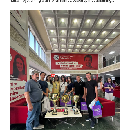
narkojinoyatlarning oldini olish hamda psixotrop moddalarning...