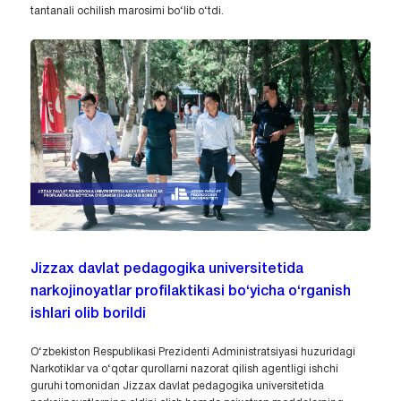
tantanali ochilish marosimi bo‘lib o‘tdi.
Jizzax davlat pedagogika universitetida
narkojinoyatlar profilaktikasi bo‘yicha o‘rganish
ishlari olib borildi
O‘zbekiston Respublikasi Prezidenti Administratsiyasi huzuridagi
Narkotiklar va o‘qotar qurollarni nazorat qilish agentligi ishchi
guruhi tomonidan Jizzax davlat pedagogika universitetida