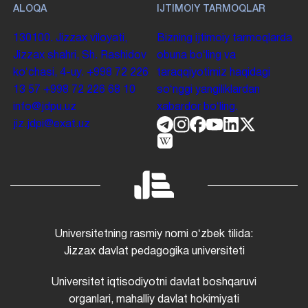
ALOQA
IJTIMOIY TARMOQLAR
130100. Jizzax viloyati,
Bizning ijtimoiy tarmoqlarda
Jizzax shahri, Sh. Rashidov
obuna boʻling va
koʻchasi, 4-uy.
+998 72 226
taraqqiyotimiz haqidagi
13 57
+998 72 226 68 10
soʻnggi yangiliklardan
info@jdpu.uz
xabardor boʻling.
jiz.jdpi@exat.uz
Universitetning rasmiy nomi oʻzbek tilida:
Jizzax davlat pedagogika universiteti
Universitet iqtisodiyotni davlat boshqaruvi
organlari, mahalliy davlat hokimiyati