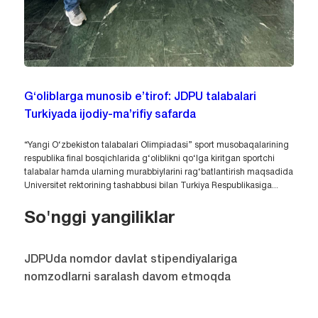
G‘oliblarga munosib e’tirof: JDPU talabalari
Turkiyada ijodiy-ma’rifiy safarda
“Yangi O‘zbekiston talabalari Olimpiadasi” sport musobaqalarining
respublika final bosqichlarida g‘oliblikni qo‘lga kiritgan sportchi
talabalar hamda ularning murabbiylarini rag‘batlantirish maqsadida
Universitet rektorining tashabbusi bilan Turkiya Respublikasiga...
So'nggi yangiliklar
JDPUda nomdor davlat stipendiyalariga
nomzodlarni saralash davom etmoqda