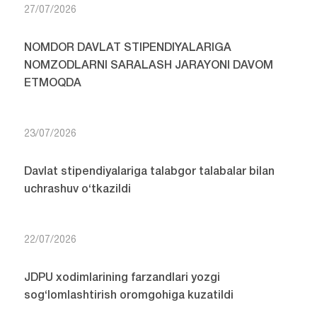
27/07/2026
NOMDOR DAVLAT STIPENDIYALARIGA
NOMZODLARNI SARALASH JARAYONI DAVOM
ETMOQDA
23/07/2026
Davlat stipendiyalariga talabgor talabalar bilan
uchrashuv o‘tkazildi
22/07/2026
JDPU xodimlarining farzandlari yozgi
sog‘lomlashtirish oromgohiga kuzatildi