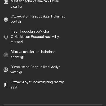
Maktabgacha va maktab taʼlimi
vazirligi
Oʻzbekiston Respublikasi Hukumat
portali
Inson huquqlari bo‘yicha
O‘zbekiston Respublikasi Milliy
markazi
Bilim va malakalarni baholash
agentligi
O‘zbekiston Respublikasi Adliya
vazirligi
Jizzax viloyati hokimligining rasmiy
sayti