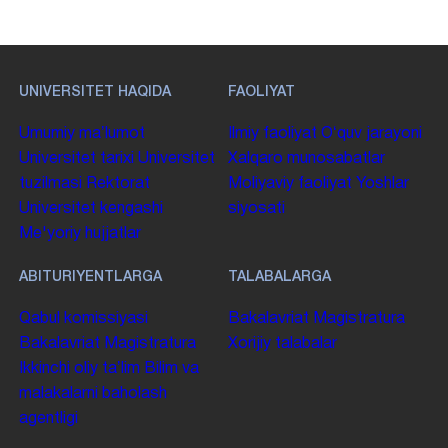
UNIVERSITET HAQIDA
FAOLIYAT
Umumiy maʼlumot
Ilmiy faoliyat
Oʻquv jarayoni
Universitet tarixi
Universitet
Xalqaro munosabatlar
tuzilmasi
Rektorat
Moliyaviy faoliyat
Yoshlar
Universitet kengashi
siyosati
Me'yoriy hujjatlar
ABITURIYENTLARGA
TALABALARGA
Qabul komissiyasi
Bakalavriat
Magistratura
Bakalavriat
Magistratura
Xorijiy talabalar
Ikkinchi oliy taʼlim
Bilim va
malakalarni baholash
agentligi