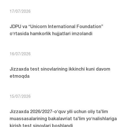
17/07/2026
JDPU va “Unicorn International Foundation”
o‘rtasida hamkorlik hujjatlari imzolandi
16/07/2026
Jizzaxda test sinovlarining ikkinchi kuni davom
etmoqda
15/07/2026
Jizzaxda 2026/2027-o‘quv yili uchun oliy ta’lim
muassasalarining bakalavriat ta’lim yo‘nalishlariga
kirish test sinovlari boshlandi