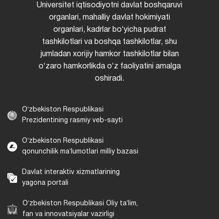
Universitet iqtisodiyotni davlat boshqaruvi
organlari, mahalliy davlat hokimiyati
organlari, kadrlar boʻyicha pudrat
tashkilotlari va boshqa tashkilotlar, shu
jumladan xorijiy hamkor tashkilotlar bilan
oʻzaro hamkorlikda oʻz faoliyatini amalga
oshiradi.
Oʻzbekiston Respublikasi
Prezidentining rasmiy veb-sayti
Oʻzbekiston Respublikasi
qonunchilik maʼlumotlari milliy bazasi
Davlat interaktiv xizmatlarining
yagona portali
Oʻzbekiston Respublikasi Oliy taʼlim,
fan va innovatsiyalar vazirligi