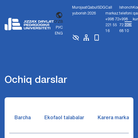
Murojaat
Qabul
SDG
Call
Ishonch
Ko
yuborish
2026
markaz:
telefoni:
qa
+998 72
+998
ku
O'ZB
221 55
72 226
РУС
16
68 10
ENG
Ochiq darslar
Barcha
Ekofaol talabalar
Karera markazi