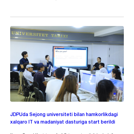
JDPUda Sejong universiteti bilan hamkorlikdagi
xalqaro IT va madaniyat dasturiga start berildi