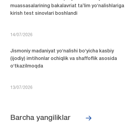
muassasalarining bakalavriat ta’lim yo‘nalishlariga
kirish test sinovlari boshlandi
14/07/2026
Jismoniy madaniyat yo‘nalishi bo‘yicha kasbiy
(ijodiy) imtihonlar ochiqlik va shaffoflik asosida
o‘tkazilmoqda
13/07/2026
Barcha yangiliklar