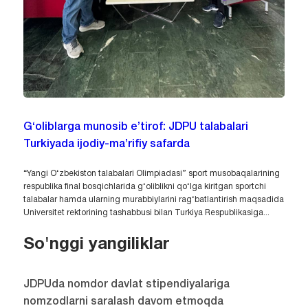
G‘oliblarga munosib e’tirof: JDPU talabalari
Turkiyada ijodiy-ma’rifiy safarda
“Yangi O‘zbekiston talabalari Olimpiadasi” sport musobaqalarining
respublika final bosqichlarida g‘oliblikni qo‘lga kiritgan sportchi
talabalar hamda ularning murabbiylarini rag‘batlantirish maqsadida
Universitet rektorining tashabbusi bilan Turkiya Respublikasiga...
So'nggi yangiliklar
JDPUda nomdor davlat stipendiyalariga
nomzodlarni saralash davom etmoqda