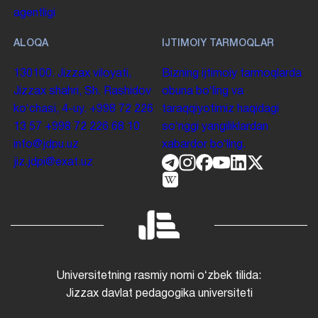
agentligi
ALOQA
IJTIMOIY TARMOQLAR
130100. Jizzax viloyati,
Bizning ijtimoiy tarmoqlarda
Jizzax shahri, Sh. Rashidov
obuna boʻling va
koʻchasi, 4-uy.
+998 72 226
taraqqiyotimiz haqidagi
13 57
+998 72 226 68 10
soʻnggi yangiliklardan
info@jdpu.uz
xabardor boʻling.
jiz.jdpi@exat.uz
Universitetning rasmiy nomi oʻzbek tilida:
Jizzax davlat pedagogika universiteti