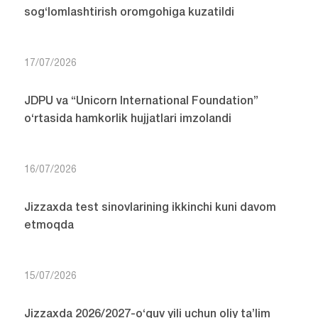
sog‘lomlashtirish oromgohiga kuzatildi
17/07/2026
JDPU va “Unicorn International Foundation”
o‘rtasida hamkorlik hujjatlari imzolandi
16/07/2026
Jizzaxda test sinovlarining ikkinchi kuni davom
etmoqda
15/07/2026
Jizzaxda 2026/2027-o‘quv yili uchun oliy ta’lim