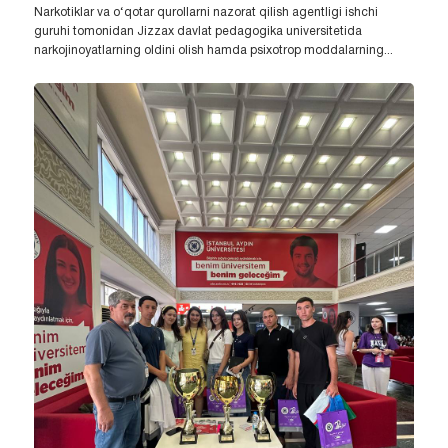
Narkotiklar va o‘qotar qurollarni nazorat qilish agentligi ishchi
guruhi tomonidan Jizzax davlat pedagogika universitetida
narkojinoyatlarning oldini olish hamda psixotrop moddalarning...