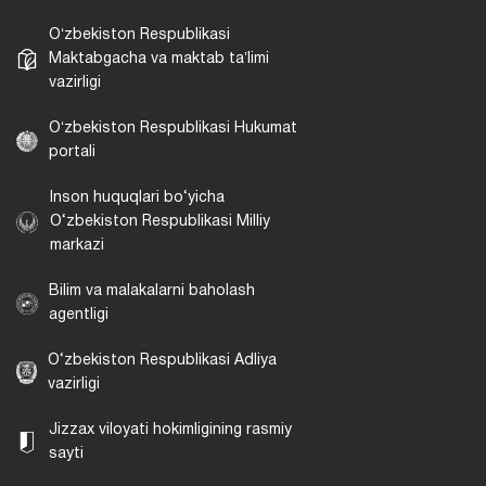
Oʻzbekiston Respublikasi
Maktabgacha va maktab taʼlimi
vazirligi
Oʻzbekiston Respublikasi Hukumat
portali
Inson huquqlari bo‘yicha
O‘zbekiston Respublikasi Milliy
markazi
Bilim va malakalarni baholash
agentligi
O‘zbekiston Respublikasi Adliya
vazirligi
Jizzax viloyati hokimligining rasmiy
sayti