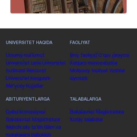
UNIVERSITET HAQIDA
FAOLIYAT
Umumiy maʼlumot
Ilmiy faoliyat
Oʻquv jarayoni
Universitet tarixi
Universitet
Xalqaro munosabatlar
tuzilmasi
Rektorat
Moliyaviy faoliyat
Yoshlar
Universitet kengashi
siyosati
Me'yoriy hujjatlar
ABITURIYENTLARGA
TALABALARGA
Qabul komissiyasi
Bakalavriat
Magistratura
Bakalavriat
Magistratura
Xorijiy talabalar
Ikkinchi oliy taʼlim
Bilim va
malakalarni baholash