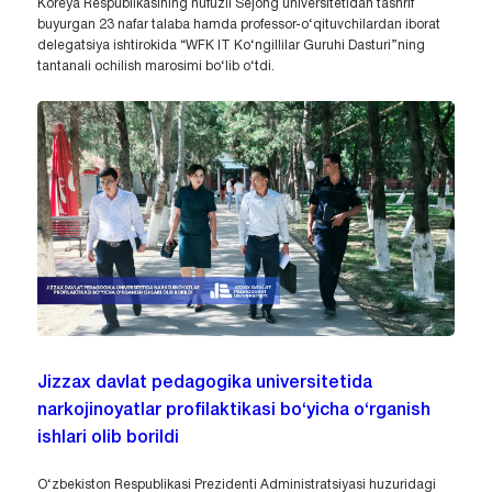
Koreya Respublikasining nufuzli Sejong universitetidan tashrif
buyurgan 23 nafar talaba hamda professor-o‘qituvchilardan iborat
delegatsiya ishtirokida “WFK IT Ko‘ngillilar Guruhi Dasturi”ning
tantanali ochilish marosimi bo‘lib o‘tdi.
Jizzax davlat pedagogika universitetida
narkojinoyatlar profilaktikasi bo‘yicha o‘rganish
ishlari olib borildi
O‘zbekiston Respublikasi Prezidenti Administratsiyasi huzuridagi