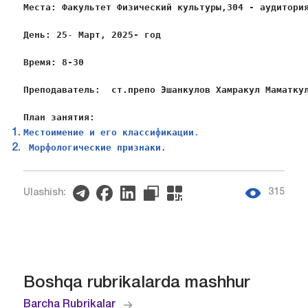
Места: Факультет Физический культуры,304 - аудитори
День: 25
- 
Март, 2025- год
Время: 8-30
Преподаватель:  ст.препо Эшанкулов Хамракул Маматку
План занятия:
Местоимение и его классификации
.
 Морфологические признаки.
315
Ulashish:
Boshqa rubrikalarda mashhur
Barcha Rubrikalar