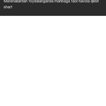
Materiallardan foydalanganda manbaga faol havola qilish
shart