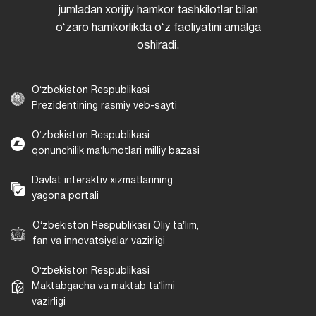
jumladan xorijiy hamkor tashkilotlar bilan
oʻzaro hamkorlikda oʻz faoliyatini amalga
oshiradi.
Oʻzbekiston Respublikasi
Prezidentining rasmiy veb-sayti
Oʻzbekiston Respublikasi
qonunchilik maʼlumotlari milliy bazasi
Davlat interaktiv xizmatlarining
yagona portali
Oʻzbekiston Respublikasi Oliy taʼlim,
fan va innovatsiyalar vazirligi
Oʻzbekiston Respublikasi
Maktabgacha va maktab taʼlimi
vazirligi