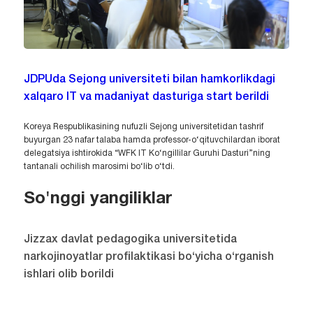
JDPUda Sejong universiteti bilan hamkorlikdagi
xalqaro IT va madaniyat dasturiga start berildi
Koreya Respublikasining nufuzli Sejong universitetidan tashrif
buyurgan 23 nafar talaba hamda professor-o‘qituvchilardan iborat
delegatsiya ishtirokida “WFK IT Ko‘ngillilar Guruhi Dasturi”ning
tantanali ochilish marosimi bo‘lib o‘tdi.
So'nggi yangiliklar
Jizzax davlat pedagogika universitetida
narkojinoyatlar profilaktikasi bo‘yicha o‘rganish
ishlari olib borildi