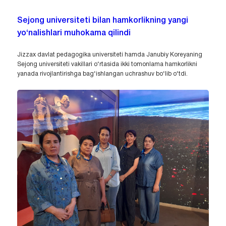
Sejong universiteti bilan hamkorlikning yangi
yo‘nalishlari muhokama qilindi
Jizzax davlat pedagogika universiteti hamda Janubiy Koreyaning
Sejong universiteti vakillari o‘rtasida ikki tomonlama hamkorlikni
yanada rivojlantirishga bag‘ishlangan uchrashuv bo‘lib o‘tdi.