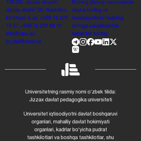
130100. Jizzax viloyati,
Bizning ijtimoiy tarmoqlarda
Jizzax shahri, Sh. Rashidov
obuna boʻling va
koʻchasi, 4-uy.
+998 72 226
taraqqiyotimiz haqidagi
13 57
+998 72 226 68 10
soʻnggi yangiliklardan
info@jdpu.uz
xabardor boʻling.
jiz.jdpi@exat.uz
Universitetning rasmiy nomi oʻzbek tilida:
Jizzax davlat pedagogika universiteti
Universitet iqtisodiyotni davlat boshqaruvi
organlari, mahalliy davlat hokimiyati
organlari, kadrlar boʻyicha pudrat
tashkilotlari va boshqa tashkilotlar, shu