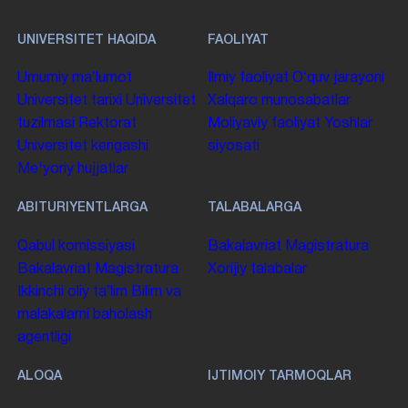
UNIVERSITET HAQIDA
FAOLIYAT
Umumiy maʼlumot
Ilmiy faoliyat
Oʻquv jarayoni
Universitet tarixi
Universitet
Xalqaro munosabatlar
tuzilmasi
Rektorat
Moliyaviy faoliyat
Yoshlar
Universitet kengashi
siyosati
Me'yoriy hujjatlar
ABITURIYENTLARGA
TALABALARGA
Qabul komissiyasi
Bakalavriat
Magistratura
Bakalavriat
Magistratura
Xorijiy talabalar
Ikkinchi oliy taʼlim
Bilim va
malakalarni baholash
agentligi
ALOQA
IJTIMOIY TARMOQLAR