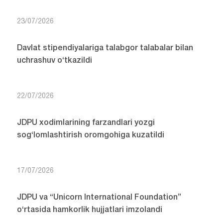
23/07/2026
Davlat stipendiyalariga talabgor talabalar bilan
uchrashuv o‘tkazildi
22/07/2026
JDPU xodimlarining farzandlari yozgi
sog‘lomlashtirish oromgohiga kuzatildi
17/07/2026
JDPU va “Unicorn International Foundation”
o‘rtasida hamkorlik hujjatlari imzolandi