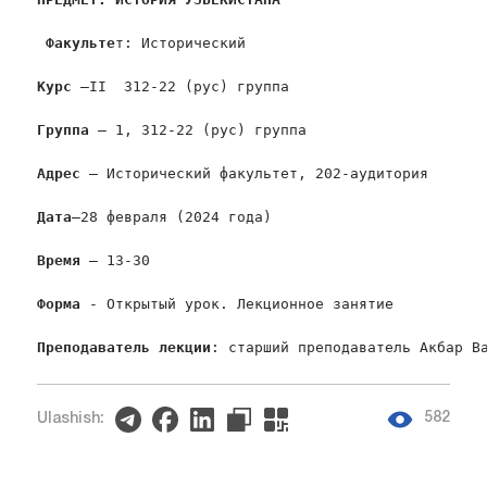
Факульте
т: Исторический

Курс
 –II  312-22 (рус) группа

Группа
 – 1, 312-22 (рус) группа

Адрес
 – Исторический факультет, 202-аудитория

Дата
–28 февраля (2024 года)

Время
 – 13-30

Форма
 - Открытый урок. Лекционное занятие

Преподаватель лекции
: старший преподаватель Акбар В
582
Ulashish: