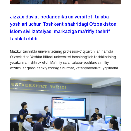
Jizzax davlat pedagogika universiteti talaba-
yoshlari uchun Toshkent shahridagi O‘zbekiston
Islom sivilizatsiyasi markaziga ma’rifiy tashrif
tashkil etildi.
Mazkur tashrifda universitetning professor-o‘qituvchilari hamda
O‘zbekiston Yoshlar ittifoqi universitet boshlang‘ich tashkilotining
yetakchilari ishtirok etdi. Ma’rifiy safar talaba-yoshlarda milliy
o‘zlikni anglash, tarixiy xotiraga hurmat, vatanparvarlik tuyg‘ularini...