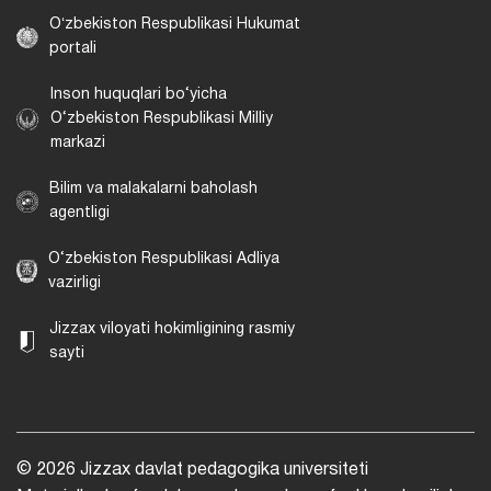
Oʻzbekiston Respublikasi Hukumat
portali
Inson huquqlari bo‘yicha
O‘zbekiston Respublikasi Milliy
markazi
Bilim va malakalarni baholash
agentligi
O‘zbekiston Respublikasi Adliya
vazirligi
Jizzax viloyati hokimligining rasmiy
sayti
© 2026 Jizzax davlat pedagogika universiteti