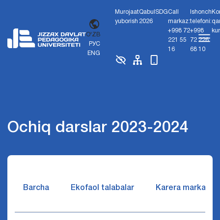
Murojaat
Qabul
SDG
Call
Ishonch
Ko
yuborish
2026
markaz:
telefoni:
qa
+998 72
+998
ku
O'ZB
221 55
72 226
РУС
16
68 10
ENG
Ochiq darslar 2023-2024
Barcha
Ekofaol talabalar
Karera markazi