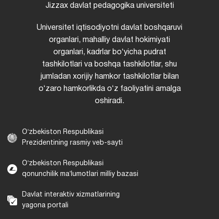
Jizzax davlat pedagogika universiteti
Universitet iqtisodiyotni davlat boshqaruvi
organlari, mahalliy davlat hokimiyati
organlari, kadrlar boʻyicha pudrat
tashkilotlari va boshqa tashkilotlar, shu
jumladan xorijiy hamkor tashkilotlar bilan
oʻzaro hamkorlikda oʻz faoliyatini amalga
oshiradi.
Oʻzbekiston Respublikasi
Prezidentining rasmiy veb-sayti
Oʻzbekiston Respublikasi
qonunchilik maʼlumotlari milliy bazasi
Davlat interaktiv xizmatlarining
yagona portali