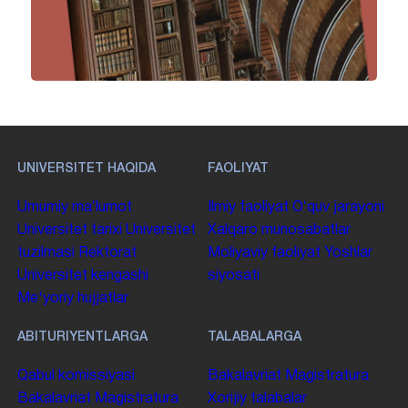
UNIVERSITET HAQIDA
FAOLIYAT
Umumiy maʼlumot
Ilmiy faoliyat
Oʻquv jarayoni
Universitet tarixi
Universitet
Xalqaro munosabatlar
tuzilmasi
Rektorat
Moliyaviy faoliyat
Yoshlar
Universitet kengashi
siyosati
Me'yoriy hujjatlar
ABITURIYENTLARGA
TALABALARGA
Qabul komissiyasi
Bakalavriat
Magistratura
Bakalavriat
Magistratura
Xorijiy talabalar