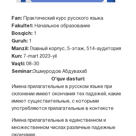
Fan:
Практический курс русского языка
Fakultet:
Начальное образование
Bosqich:
1
Guruh:
1
Manzil:
Главный корпус, 5-этаж, 514-аудитория
Kun:
7-mart 2023-yil
Vaqti:
08-30
Seminar:
Эшмуродов Абдувахаб
O’quv dasturi:
Имена прилагательные в русском языке при
склонении имеют окончания тех падежей, какие
имеют существительные, с которыми
употребляются прилагательные в контексте
Имена прилагательные в единственном и
множественном числах различные падежные
окончание.