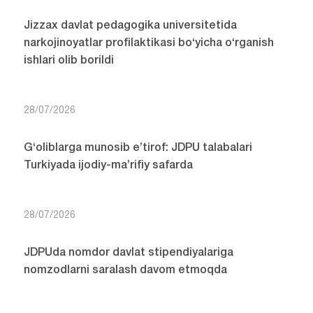
Jizzax davlat pedagogika universitetida
narkojinoyatlar profilaktikasi bo‘yicha o‘rganish
ishlari olib borildi
28/07/2026
G‘oliblarga munosib e’tirof: JDPU talabalari
Turkiyada ijodiy-ma’rifiy safarda
28/07/2026
JDPUda nomdor davlat stipendiyalariga
nomzodlarni saralash davom etmoqda