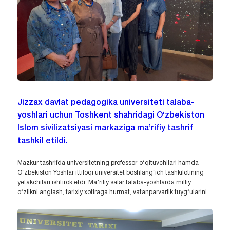
Jizzax davlat pedagogika universiteti talaba-
yoshlari uchun Toshkent shahridagi O‘zbekiston
Islom sivilizatsiyasi markaziga ma’rifiy tashrif
tashkil etildi.
Mazkur tashrifda universitetning professor-o‘qituvchilari hamda
O‘zbekiston Yoshlar ittifoqi universitet boshlang‘ich tashkilotining
yetakchilari ishtirok etdi. Ma’rifiy safar talaba-yoshlarda milliy
o‘zlikni anglash, tarixiy xotiraga hurmat, vatanparvarlik tuyg‘ularini...