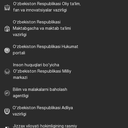
Oʻzbekiston Respublikasi Oliy taʼlim,
fan va innovatsiyalar vazirligi
Oʻzbekiston Respublikasi
Maktabgacha va maktab taʼlimi
vazirligi
Oʻzbekiston Respublikasi Hukumat
portali
Inson huquqlari bo‘yicha
O‘zbekiston Respublikasi Milliy
markazi
Bilim va malakalarni baholash
agentligi
O‘zbekiston Respublikasi Adliya
vazirligi
Jizzax viloyati hokimligining rasmiy