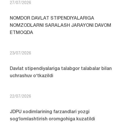
27/07/2026
NOMDOR DAVLAT STIPENDIYALARIGA
NOMZODLARNI SARALASH JARAYONI DAVOM
ETMOQDA
23/07/2026
Davlat stipendiyalariga talabgor talabalar bilan
uchrashuv o‘tkazildi
22/07/2026
JDPU xodimlarining farzandlari yozgi
sog‘lomlashtirish oromgohiga kuzatildi