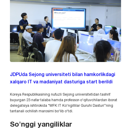
JDPUda Sejong universiteti bilan hamkorlikdagi
xalqaro IT va madaniyat dasturiga start berildi
Koreya Respublikasining nufuzli Sejong universitetidan tashrif
buyurgan 23 nafar talaba hamda professor-o‘qituvchilardan iborat
delegatsiya ishtirokida “WFK IT Ko‘ngillilar Guruhi Dasturi”ning
tantanali ochilish marosimi bo‘lib o‘tdi.
So'nggi yangiliklar