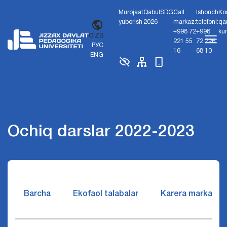
Murojaat
Qabul
SDG
Call
Ishonch
Ko
yuborish
2026
markaz:
telefoni:
qa
+998 72
+998
ku
O'ZB
221 55
72 226
РУС
16
68 10
ENG
Ochiq darslar 2022-2023
Barcha
Ekofaol talabalar
Karera markazi