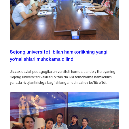
Sejong universiteti bilan hamkorlikning yangi
yo‘nalishlari muhokama qilindi
Jizzax davlat pedagogika universiteti hamda Janubiy Koreyaning
Sejong universiteti vakillari o‘rtasida ikki tomonlama hamkorlikni
yanada rivojlantirishga bag‘ishlangan uchrashuv bo‘lib o‘tdi.