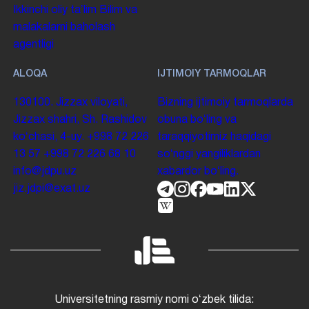
Ikkinchi oliy taʼlim
Bilim va
malakalarni baholash
agentligi
ALOQA
IJTIMOIY TARMOQLAR
130100. Jizzax viloyati,
Bizning ijtimoiy tarmoqlarda
Jizzax shahri, Sh. Rashidov
obuna boʻling va
koʻchasi, 4-uy.
+998 72 226
taraqqiyotimiz haqidagi
13 57
+998 72 226 68 10
soʻnggi yangiliklardan
info@jdpu.uz
xabardor boʻling.
jiz.jdpi@exat.uz
Universitetning rasmiy nomi oʻzbek tilida: