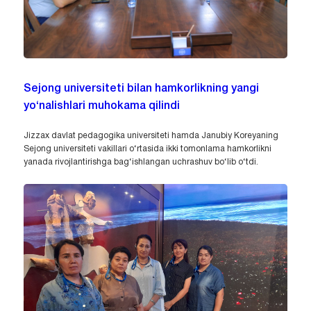
Sejong universiteti bilan hamkorlikning yangi
yo‘nalishlari muhokama qilindi
Jizzax davlat pedagogika universiteti hamda Janubiy Koreyaning
Sejong universiteti vakillari o‘rtasida ikki tomonlama hamkorlikni
yanada rivojlantirishga bag‘ishlangan uchrashuv bo‘lib o‘tdi.