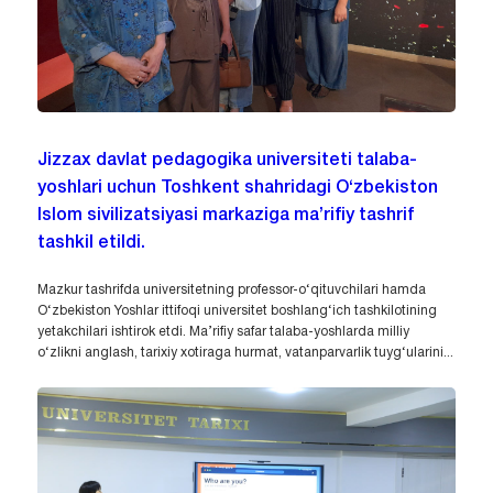
Jizzax davlat pedagogika universiteti talaba-
yoshlari uchun Toshkent shahridagi O‘zbekiston
Islom sivilizatsiyasi markaziga ma’rifiy tashrif
tashkil etildi.
Mazkur tashrifda universitetning professor-o‘qituvchilari hamda
O‘zbekiston Yoshlar ittifoqi universitet boshlang‘ich tashkilotining
yetakchilari ishtirok etdi. Ma’rifiy safar talaba-yoshlarda milliy
o‘zlikni anglash, tarixiy xotiraga hurmat, vatanparvarlik tuyg‘ularini...