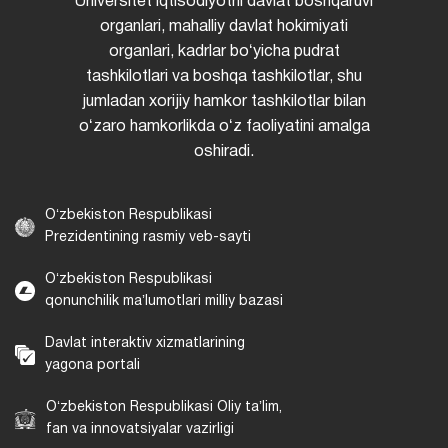
Universitet iqtisodiyotni davlat boshqaruvi
organlari, mahalliy davlat hokimiyati
organlari, kadrlar boʻyicha pudrat
tashkilotlari va boshqa tashkilotlar, shu
jumladan xorijiy hamkor tashkilotlar bilan
oʻzaro hamkorlikda oʻz faoliyatini amalga
oshiradi.
Oʻzbekiston Respublikasi
Prezidentining rasmiy veb-sayti
Oʻzbekiston Respublikasi
qonunchilik maʼlumotlari milliy bazasi
Davlat interaktiv xizmatlarining
yagona portali
Oʻzbekiston Respublikasi Oliy taʼlim,
fan va innovatsiyalar vazirligi