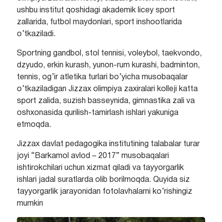
ushbu institut qoshidagi akademik licey sport
zallarida, futbol maydonlari, sport inshootlarida
o’tkaziladi.
Sportning gandbol, stol tennisi, voleybol, taekvondo,
dzyudo, erkin kurash, yunon-rum kurashi, badminton,
tennis, og’ir atletika turlari bo’yicha musobaqalar
o’tkaziladigan Jizzax olimpiya zaxiralari kolleji katta
sport zalida, suzish basseynida, gimnastika zali va
oshxonasida qurilish-tamirlash ishlari yakuniga
etmoqda.
Jizzax davlat pedagogika institutining talabalar turar
joyi “Barkamol avlod – 2017” musobaqalari
ishtirokchilari uchun xizmat qiladi va tayyorgarlik
ishlari jadal suratlarda olib borilmoqda. Quyida siz
tayyorgarlik jarayonidan fotolavhalarni ko’rishingiz
mumkin