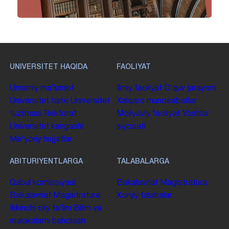
UNIVERSITET HAQIDA
FAOLIYAT
Umumiy maʼlumot
Ilmiy faoliyat
Oʻquv jarayoni
Universitet tarixi
Universitet
Xalqaro munosabatlar
tuzilmasi
Rektorat
Moliyaviy faoliyat
Yoshlar
Universitet kengashi
siyosati
Me'yoriy hujjatlar
ABITURIYENTLARGA
TALABALARGA
Qabul komissiyasi
Bakalavriat
Magistratura
Bakalavriat
Magistratura
Xorijiy talabalar
Ikkinchi oliy taʼlim
Bilim va
malakalarni baholash