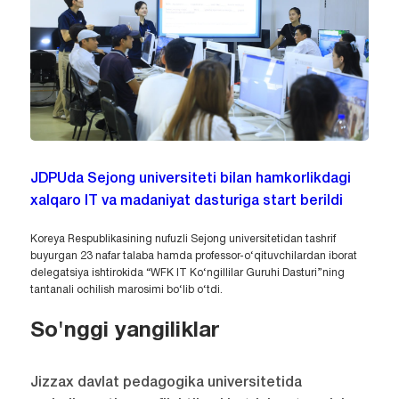
JDPUda Sejong universiteti bilan hamkorlikdagi
xalqaro IT va madaniyat dasturiga start berildi
Koreya Respublikasining nufuzli Sejong universitetidan tashrif
buyurgan 23 nafar talaba hamda professor-o‘qituvchilardan iborat
delegatsiya ishtirokida “WFK IT Ko‘ngillilar Guruhi Dasturi”ning
tantanali ochilish marosimi bo‘lib o‘tdi.
So'nggi yangiliklar
Jizzax davlat pedagogika universitetida