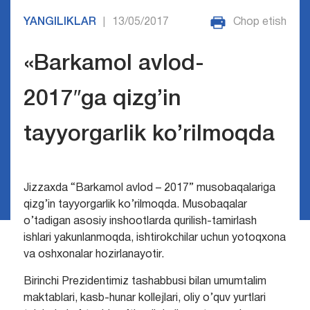
YANGILIKLAR
13/05/2017
Chop etish
|
«Barkamol avlod-
2017″ga qizg’in
tayyorgarlik ko’rilmoqda
Jizzaxda “Barkamol avlod – 2017” musobaqalariga
qizg’in tayyorgarlik ko’rilmoqda. Musobaqalar
o’tadigan asosiy inshootlarda qurilish-tamirlash
ishlari yakunlanmoqda, ishtirokchilar uchun yotoqxona
va oshxonalar hozirlanayotir.
Birinchi Prezidentimiz tashabbusi bilan umumtalim
maktablari, kasb-hunar kollejlari, oliy o’quv yurtlari