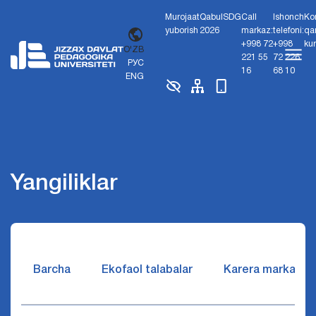
Murojaat
Qabul
SDG
Call
Ishonch
Ko
yuborish
2026
markaz:
telefoni:
qa
+998 72
+998
ku
O'ZB
221 55
72 226
РУС
16
68 10
ENG
Yangiliklar
Barcha
Ekofaol talabalar
Karera markazi