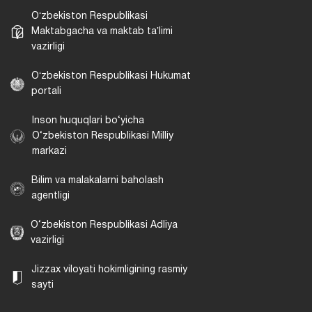
Oʻzbekiston Respublikasi
Maktabgacha va maktab taʼlimi
vazirligi
Oʻzbekiston Respublikasi Hukumat
portali
Inson huquqlari bo‘yicha
O‘zbekiston Respublikasi Milliy
markazi
Bilim va malakalarni baholash
agentligi
O‘zbekiston Respublikasi Adliya
vazirligi
Jizzax viloyati hokimligining rasmiy
sayti