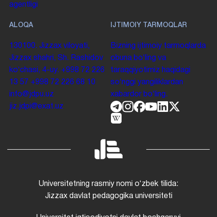
agentligi
ALOQA
IJTIMOIY TARMOQLAR
130100. Jizzax viloyati,
Bizning ijtimoiy tarmoqlarda
Jizzax shahri, Sh. Rashidov
obuna boʻling va
koʻchasi, 4-uy.
+998 72 226
taraqqiyotimiz haqidagi
13 57
+998 72 226 68 10
soʻnggi yangiliklardan
info@jdpu.uz
xabardor boʻling.
jiz.jdpi@exat.uz
Universitetning rasmiy nomi oʻzbek tilida:
Jizzax davlat pedagogika universiteti