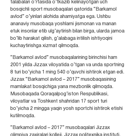
talabalari o’rtasida o’tkazib kelinayotgan uch
bosqichli sport musobaqalari qatorida “Barkamol
avlod” o’yinlari alohida ahamiyatga ega. Ushbu
ananaviy musobaqa yoshlarni jismonan va manan
etuk insonlar etib ulg’aytirish bilan birga, ularda jamoa
bo’lib harakat qilish, g’alabaga intilish ishtiyoqini
kuchaytirishga xizmat qilmoqda.
“Barkamol avlod” musobaqalarining birinchisi ham
2001 yilda Jizzax viloyatida o’tgan va unda sportning
8 turi bo’yicha 1 ming 540 o’quvchi ishtirok etgan edi.
Jizzax “Barkamol avlod – 2017” musobaqasining
mamlakat bosqichiga yana mezbonlik qilmoqda.
Musobaqada Qoraqalpog’iston Respublikasi,
viloyatlar va Toshkent shahridan 17 sport turi
bo’yicha 2 mingga yaqin yosh sportchi ishtirok etishi
kutilmoqda.
“Barkamol avlod – 2017” musobaqalari Jizzax
olimpiya zaxiralari kolleji, Jizzax politexnika instituti,