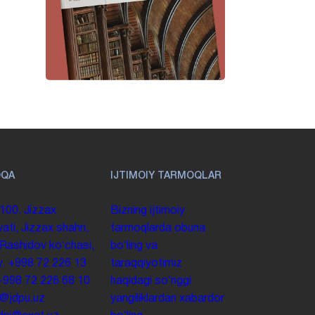
OQA
IJTIMOIY TARMOQLAR
100. Jizzax
Bizning ijtimoiy
yati, Jizzax shahri,
tarmoqlarda obuna
 Rashidov koʻchasi,
boʻling va
y.
+998 72 226 13
taraqqiyotimiz
+998 72 226 68 10
haqidagi soʻnggi
o@jdpu.uz
yangiliklardan xabardor