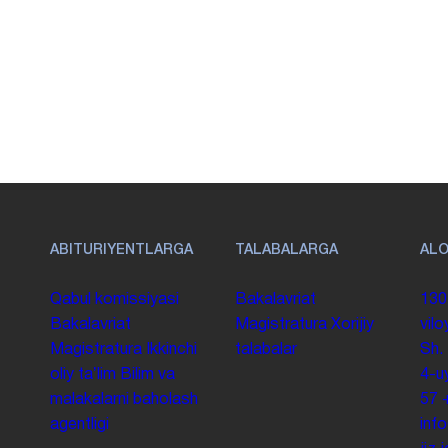
ABITURIYENTLARGA
TALABALARGA
AL
Qabul komissiyasi
Bakalavriat
130
Bakalavriat
Magistratura
Xorijiy
vilo
Magistratura
Ikkinchi
talabalar
Sh.
oliy taʼlim
Bilim va
4-u
malakalarni baholash
57
agentligi
inf