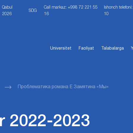
Qabul
Call markaz: +998 72 221 55
Ishonch telefon
SDG
2026
16
10
Universitet
Faoliyat
Talabalarga
Y
Проблематика романа Е Замятина «Мы»
r 2022-2023