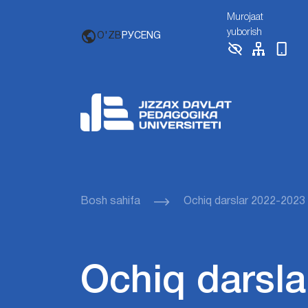
Murojaat
yuborish
O'ZB
РУС
ENG
Bosh sahifa
Ochiq darslar 2022-2023
Ochiq darsla