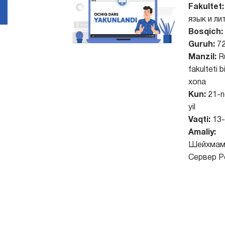
Fakultet:
язык и ли
Bosqich:
Guruh:
72
Manzil:
Ru
fakulteti b
xona
Kun:
21-n
yil
Vaqti:
13-
Amaliy:
Шейхмам
Сервер Р