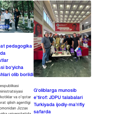
lat pedagogika
ida
tlar
asi bo‘yicha
hlari olib borildi
espublikasi
G‘oliblarga munosib
inistratsiyasi
kotiklar va o‘qotar
e’tirof: JDPU talabalari
rat qilish agentligi
Turkiyada ijodiy-ma’rifiy
 tomonidan Jizzax
safarda