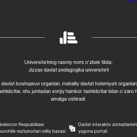
jiz
Universitetning rasmiy nomi oʻzbek tilida:
Jizzax davlat pedagogika universiteti
i davlat boshqaruvi organlari, mahalliy davlat hokimiyati organlari
shkilotlar, shu jumladan xorijiy hamkor tashkilotlar bilan oʻzaro 
amalga oshiradi.
bekiston Respublikasi
Davlat interaktiv xizmatlarini
unchilik maʼlumotlari milliy bazasi
yagona portali