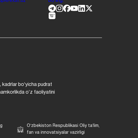
.jdpi@exat.uz
boʻling.
, kadrlar boʻyicha pudrat
hamkorlikda oʻz faoliyatini
ng
Oʻzbekiston Respublikasi Oliy taʼlim,
fan va innovatsiyalar vazirligi