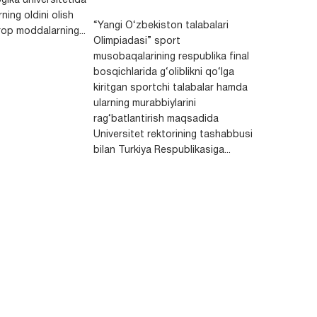
gika universitetida
ning oldini olish
“Yangi O‘zbekiston talabalari
op moddalarning...
Olimpiadasi” sport
musobaqalarining respublika final
bosqichlarida g‘oliblikni qo‘lga
kiritgan sportchi talabalar hamda
ularning murabbiylarini
rag‘batlantirish maqsadida
Universitet rektorining tashabbusi
bilan Turkiya Respublikasiga...