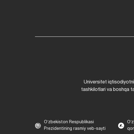
Universitet iqtisodiyotn
tashkilotlari va boshqa ta
Oʻzbekiston Respublikasi
Oʻz
Prezidentining rasmiy veb-sayti
qon