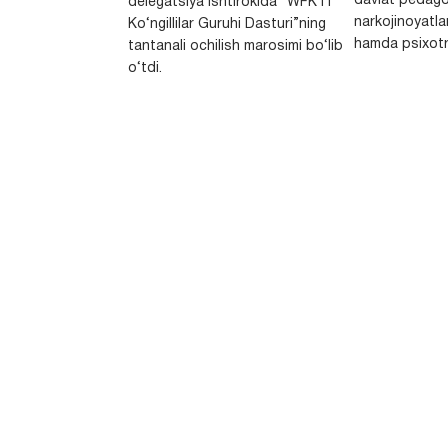
davlat pedago
delegatsiya ishtirokida “WFK IT
narkojinoyatlar
Ko‘ngillilar Guruhi Dasturi”ning
hamda psixotr
tantanali ochilish marosimi bo‘lib
o‘tdi.