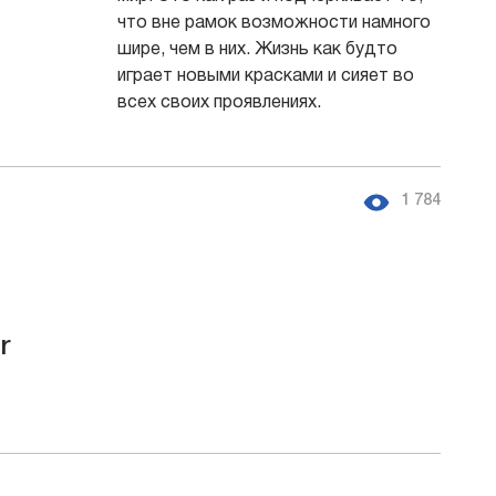
что вне рамок возможности намного
шире, чем в них. Жизнь как будто
играет новыми красками и сияет во
всех своих проявлениях.
1 784
r