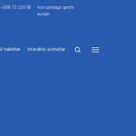
i: +998 72 226 68
Korrupsiyaga qarshi
kurash
o‘nalishlar
Interaktiv xizmatlar