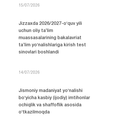
15/07/2026
Jizzaxda 2026/2027-o‘quv yili
uchun oliy ta’lim
muassasalarining bakalavriat
ta’lim yo‘nalishlariga kirish test
sinovlari boshlandi
14/07/2026
Jismoniy madaniyat yo‘nalishi
bo‘yicha kasbiy (ijodiy) imtihonlar
ochiqlik va shaffoflik asosida
o‘tkazilmoqda