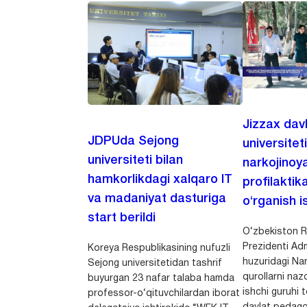
Jizzax dav
JDPUda Sejong
universitet
universiteti bilan
narkojinoya
hamkorlikdagi xalqaro IT
profilaktik
va madaniyat dasturiga
o‘rganish is
start berildi
O‘zbekiston R
Prezidenti Adm
Koreya Respublikasining nufuzli
huzuridagi Nar
Sejong universitetidan tashrif
qurollarni nazo
buyurgan 23 nafar talaba hamda
ishchi guruhi
professor-o‘qituvchilardan iborat