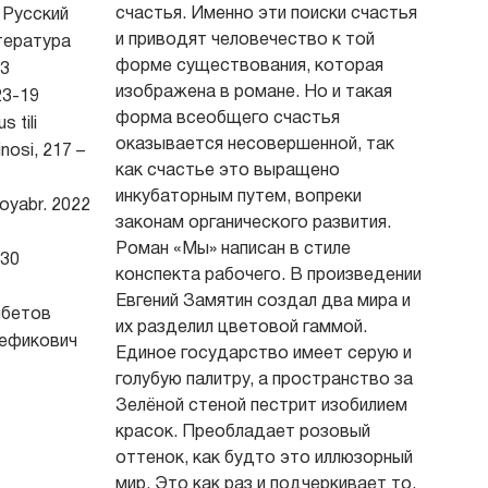
счастья. Именно эти поиски счастья
Русский
и приводят человечество к той
тература
форме существования, которая
3
изображена в романе. Но и такая
3-19
форма всеобщего счастья
s tili
оказывается несовершенной, так
inosi, 217 –
как счастье это выращено
инкубаторным путем, вопреки
oyabr. 2022
законам органического развития.
Роман «Мы» написан в стиле
30
конспекта рабочего. В произведении
Евгений Замятин создал два мира и
бетов
их разделил цветовой гаммой.
ефикович
Единое государство имеет серую и
голубую палитру, а пространство за
Зелёной стеной пестрит изобилием
красок. Преобладает розовый
оттенок, как будто это иллюзорный
мир. Это как раз и подчеркивает то,