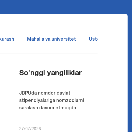
 kurash
Mahalla va universitet
Ustozlar suhbatin 
So'nggi yangiliklar
JDPUda nomdor davlat
stipendiyalariga nomzodlarni
saralash davom etmoqda
27/07/2026