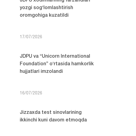
JDPU xodimlarining farzandlari
yozgi sog‘lomlashtirish
oromgohiga kuzatildi
17/07/2026
JDPU va “Unicorn International
Foundation” o‘rtasida hamkorlik
hujjatlari imzolandi
16/07/2026
Jizzaxda test sinovlarining
ikkinchi kuni davom etmoqda