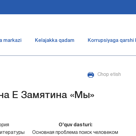
a markazi
Kelajakka qadam
Korrupsiyaga qarshi
Chop etish
на Е Замятина «Мы»
ория
O’quv dasturi:
литературы
Основная проблема поиск человеком