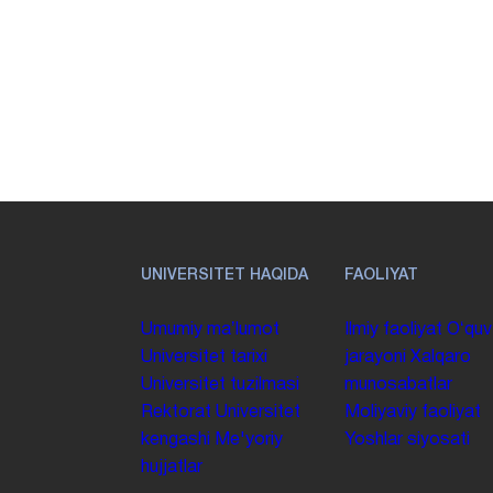
UNIVERSITET HAQIDA
FAOLIYAT
Umumiy maʼlumot
Ilmiy faoliyat
Oʻquv
Universitet tarixi
jarayoni
Xalqaro
Universitet tuzilmasi
munosabatlar
Rektorat
Universitet
Moliyaviy faoliyat
kengashi
Me'yoriy
Yoshlar siyosati
hujjatlar