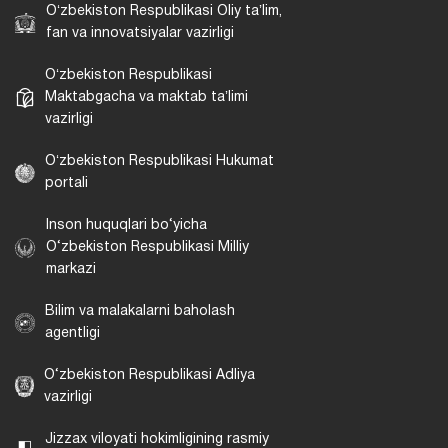
Oʻzbekiston Respublikasi Oliy taʼlim,
fan va innovatsiyalar vazirligi
Oʻzbekiston Respublikasi
Maktabgacha va maktab taʼlimi
vazirligi
Oʻzbekiston Respublikasi Hukumat
portali
Inson huquqlari bo‘yicha
O‘zbekiston Respublikasi Milliy
markazi
Bilim va malakalarni baholash
agentligi
O‘zbekiston Respublikasi Adliya
vazirligi
Jizzax viloyati hokimligining rasmiy