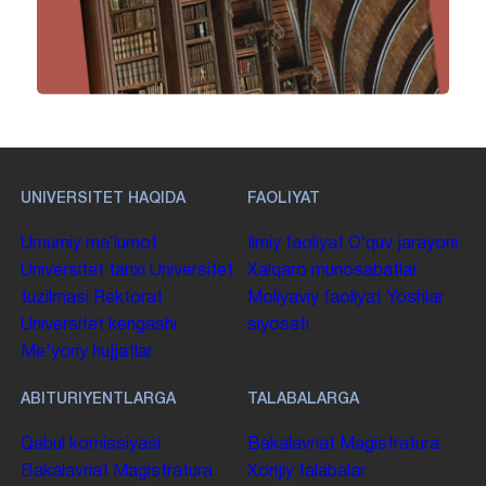
UNIVERSITET HAQIDA
FAOLIYAT
Umumiy maʼlumot
Ilmiy faoliyat
Oʻquv jarayoni
Universitet tarixi
Universitet
Xalqaro munosabatlar
tuzilmasi
Rektorat
Moliyaviy faoliyat
Yoshlar
Universitet kengashi
siyosati
Me'yoriy hujjatlar
ABITURIYENTLARGA
TALABALARGA
Qabul komissiyasi
Bakalavriat
Magistratura
Bakalavriat
Magistratura
Xorijiy talabalar