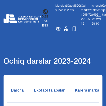
Murojaat
Qabul
SDG
Call
Ishonch
Ko
yuborish
2026
markaz:
telefoni:
qa
+998 72
+998
ku
O'ZB
221 55
72 226
РУС
16
68 10
ENG
Ochiq darslar 2023-2024
Barcha
Ekofaol talabalar
Karera markazi