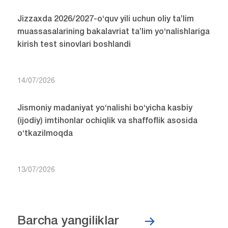
Jizzaxda 2026/2027-o‘quv yili uchun oliy ta’lim
muassasalarining bakalavriat ta’lim yo‘nalishlariga
kirish test sinovlari boshlandi
14/07/2026
Jismoniy madaniyat yo‘nalishi bo‘yicha kasbiy
(ijodiy) imtihonlar ochiqlik va shaffoflik asosida
o‘tkazilmoqda
13/07/2026
Barcha yangiliklar