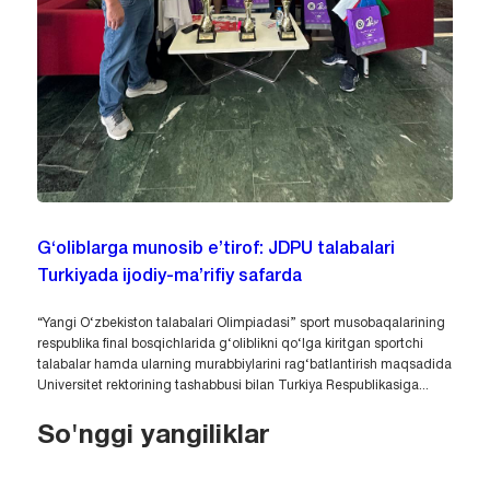
G‘oliblarga munosib e’tirof: JDPU talabalari
Turkiyada ijodiy-ma’rifiy safarda
“Yangi O‘zbekiston talabalari Olimpiadasi” sport musobaqalarining
respublika final bosqichlarida g‘oliblikni qo‘lga kiritgan sportchi
talabalar hamda ularning murabbiylarini rag‘batlantirish maqsadida
Universitet rektorining tashabbusi bilan Turkiya Respublikasiga...
So'nggi yangiliklar