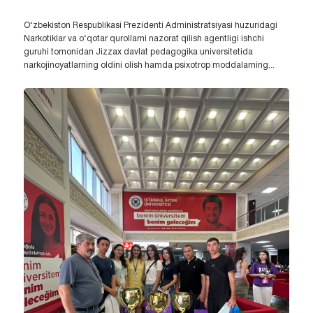
O‘zbekiston Respublikasi Prezidenti Administratsiyasi huzuridagi
Narkotiklar va o‘qotar qurollarni nazorat qilish agentligi ishchi
guruhi tomonidan Jizzax davlat pedagogika universitetida
narkojinoyatlarning oldini olish hamda psixotrop moddalarning...