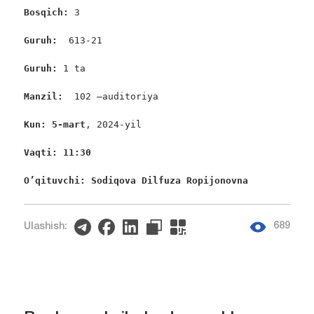
Bosqich: 
3

Guruh:  
613-21

Guruh: 
1 ta

Manzil: 
 102 –auditoriya

Kun: 5-mart
, 2024-yil

Vaqti: 11:30
O’qituvchi: Sodiqova Dilfuza Ropijonovna
689
Ulashish: