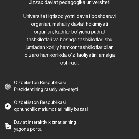
Jizzax davlat pedagogika universiteti
Universitet iqtisodiyotni davlat boshqaruvi
organlari, mahalliy davlat hokimiyati
organlari, kadrlar boʻyicha pudrat
tashkilotlari va boshqa tashkilotlar, shu
jumladan xorijiy hamkor tashkilotlar bilan
oʻzaro hamkorlikda oʻz faoliyatini amalga
oshiradi.
Oʻzbekiston Respublikasi
Prezidentining rasmiy veb-sayti
Oʻzbekiston Respublikasi
qonunchilik maʼlumotlari milliy bazasi
Davlat interaktiv xizmatlarining
yagona portali