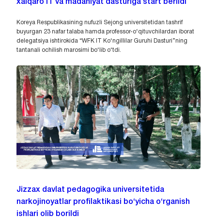
xalqaro IT va madaniyat dasturiga start berildi
Koreya Respublikasining nufuzli Sejong universitetidan tashrif
buyurgan 23 nafar talaba hamda professor-o‘qituvchilardan iborat
delegatsiya ishtirokida “WFK IT Ko‘ngillilar Guruhi Dasturi”ning
tantanali ochilish marosimi bo‘lib o‘tdi.
Jizzax davlat pedagogika universitetida
narkojinoyatlar profilaktikasi bo‘yicha o‘rganish
ishlari olib borildi