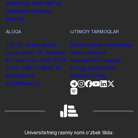
Ikkinchi oliy taʼlim
Bilim va
malakalarni baholash
agentligi
ALOQA
IJTIMOIY TARMOQLAR
130100. Jizzax viloyati,
Bizning ijtimoiy tarmoqlarda
Jizzax shahri, Sh. Rashidov
obuna boʻling va
koʻchasi, 4-uy.
+998 72 226
taraqqiyotimiz haqidagi
13 57
+998 72 226 68 10
soʻnggi yangiliklardan
info@jdpu.uz
xabardor boʻling.
jiz.jdpi@exat.uz
Universitetning rasmiy nomi oʻzbek tilida: