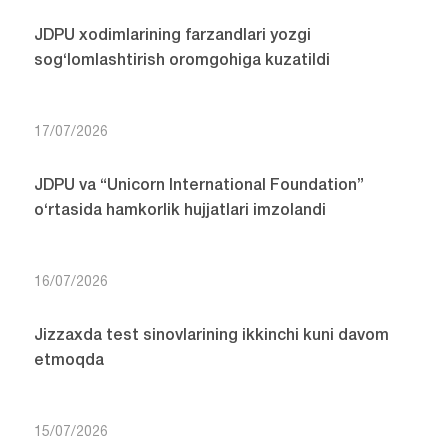
JDPU xodimlarining farzandlari yozgi
sog‘lomlashtirish oromgohiga kuzatildi
17/07/2026
JDPU va “Unicorn International Foundation”
o‘rtasida hamkorlik hujjatlari imzolandi
16/07/2026
Jizzaxda test sinovlarining ikkinchi kuni davom
etmoqda
15/07/2026