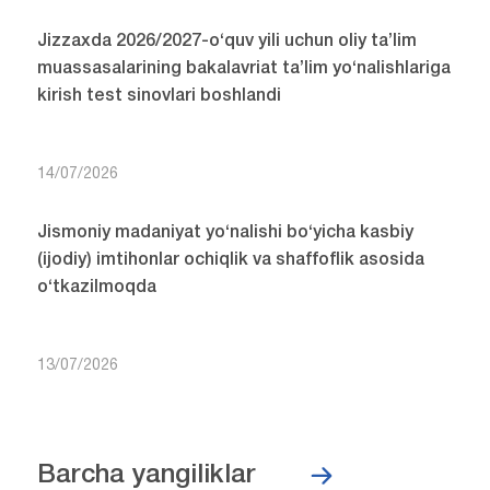
Jizzaxda 2026/2027-o‘quv yili uchun oliy ta’lim
muassasalarining bakalavriat ta’lim yo‘nalishlariga
kirish test sinovlari boshlandi
14/07/2026
Jismoniy madaniyat yo‘nalishi bo‘yicha kasbiy
(ijodiy) imtihonlar ochiqlik va shaffoflik asosida
o‘tkazilmoqda
13/07/2026
Barcha yangiliklar