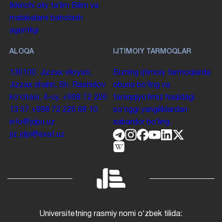
Ikkinchi oliy taʼlim
Bilim va
malakalarni baholash
agentligi
ALOQA
IJTIMOIY TARMOQLAR
130100. Jizzax viloyati,
Bizning ijtimoiy tarmoqlarda
Jizzax shahri, Sh. Rashidov
obuna boʻling va
koʻchasi, 4-uy.
+998 72 226
taraqqiyotimiz haqidagi
13 57
+998 72 226 68 10
soʻnggi yangiliklardan
info@jdpu.uz
xabardor boʻling.
jiz.jdpi@exat.uz
Universitetning rasmiy nomi oʻzbek tilida: