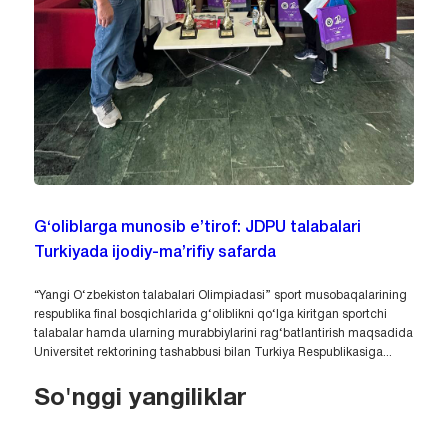
G‘oliblarga munosib e’tirof: JDPU talabalari
Turkiyada ijodiy-ma’rifiy safarda
“Yangi O‘zbekiston talabalari Olimpiadasi” sport musobaqalarining
respublika final bosqichlarida g‘oliblikni qo‘lga kiritgan sportchi
talabalar hamda ularning murabbiylarini rag‘batlantirish maqsadida
Universitet rektorining tashabbusi bilan Turkiya Respublikasiga...
So'nggi yangiliklar