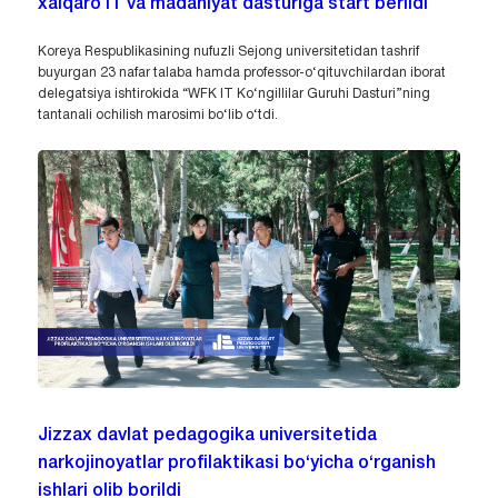
xalqaro IT va madaniyat dasturiga start berildi
Koreya Respublikasining nufuzli Sejong universitetidan tashrif
buyurgan 23 nafar talaba hamda professor-o‘qituvchilardan iborat
delegatsiya ishtirokida “WFK IT Ko‘ngillilar Guruhi Dasturi”ning
tantanali ochilish marosimi bo‘lib o‘tdi.
Jizzax davlat pedagogika universitetida
narkojinoyatlar profilaktikasi bo‘yicha o‘rganish
ishlari olib borildi