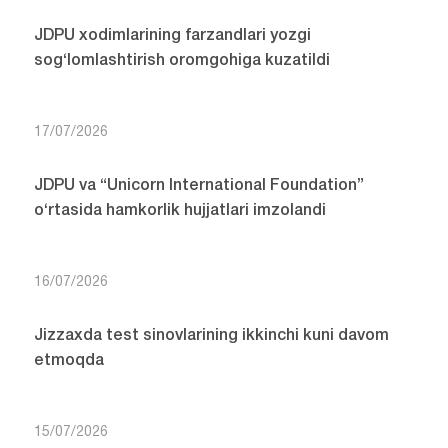
JDPU xodimlarining farzandlari yozgi
sog‘lomlashtirish oromgohiga kuzatildi
17/07/2026
JDPU va “Unicorn International Foundation”
o‘rtasida hamkorlik hujjatlari imzolandi
16/07/2026
Jizzaxda test sinovlarining ikkinchi kuni davom
etmoqda
15/07/2026