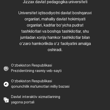
Jizzax davlat pedagogika universiteti
Universitet iqtisodiyotni davlat boshqaruvi
organlari, mahalliy davlat hokimiyati
organlari, kadrlar boʻyicha pudrat
tashkilotlari va boshqa tashkilotlar, shu
jumladan xorijiy hamkor tashkilotlar bilan
oʻzaro hamkorlikda oʻz faoliyatini amalga
oshiradi.
Oʻzbekiston Respublikasi
Prezidentining rasmiy veb-sayti
Oʻzbekiston Respublikasi
qonunchilik maʼlumotlari milliy bazasi
Davlat interaktiv xizmatlarining
yagona portali