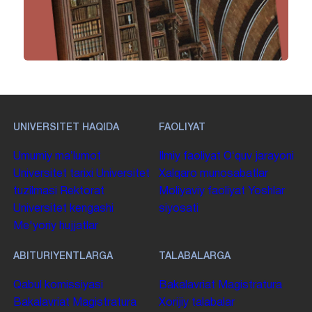
UNIVERSITET HAQIDA
FAOLIYAT
Umumiy maʼlumot
Ilmiy faoliyat
Oʻquv jarayoni
Universitet tarixi
Universitet
Xalqaro munosabatlar
tuzilmasi
Rektorat
Moliyaviy faoliyat
Yoshlar
Universitet kengashi
siyosati
Me'yoriy hujjatlar
ABITURIYENTLARGA
TALABALARGA
Qabul komissiyasi
Bakalavriat
Magistratura
Bakalavriat
Magistratura
Xorijiy talabalar