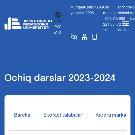
Murojaat
Qabul
SDG
Call
Ishonch
Ko
yuborish
2026
markaz:
telefoni:
qa
+998 72
+998
ku
O'ZB
221 55
72 226
РУС
16
68 10
ENG
Ochiq darslar 2023-2024
Barcha
Ekofaol talabalar
Karera markazi