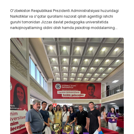
O‘zbekiston Respublikasi Prezidenti Administratsiyasi huzuridagi
Narkotiklar va o‘qotar qurollarni nazorat qilish agentligi ishchi
guruhi tomonidan Jizzax davlat pedagogika universitetida
narkojinoyatlarning oldini olish hamda psixotrop moddalarning...