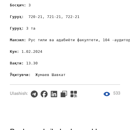
Босқич: 
3

Гуруҳ:  
720-21, 721-21, 722-21

Гуруҳ: 
3 та

Манзил: 
Рус тили ва адабиёти факултети, 104 -аудитор
Кун: 
1.02.2024

Вақти: 
13.30

Ўқитувчи: 
 Жумаев Шавкат
533
Ulashish: