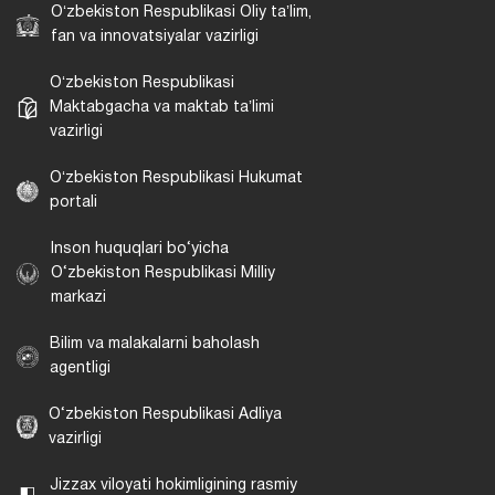
Oʻzbekiston Respublikasi Oliy taʼlim,
fan va innovatsiyalar vazirligi
Oʻzbekiston Respublikasi
Maktabgacha va maktab taʼlimi
vazirligi
Oʻzbekiston Respublikasi Hukumat
portali
Inson huquqlari bo‘yicha
O‘zbekiston Respublikasi Milliy
markazi
Bilim va malakalarni baholash
agentligi
O‘zbekiston Respublikasi Adliya
vazirligi
Jizzax viloyati hokimligining rasmiy