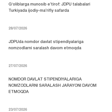
G‘oliblarga munosib e’tirof: JDPU talabalari
Turkiyada ijodiy-ma’rifiy safarda
28/07/2026
JDPUda nomdor davlat stipendiyalariga
nomzodlarni saralash davom etmoqda
27/07/2026
NOMDOR DAVLAT STIPENDIYALARIGA
NOMZODLARNI SARALASH JARAYONI DAVOM
ETMOQDA
23/07/2026