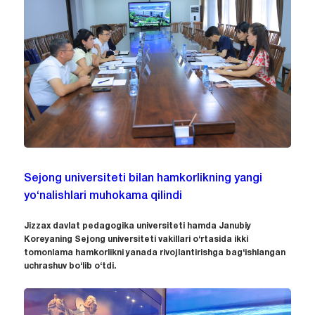
Sejong universiteti bilan hamkorlikning yangi
yo‘nalishlari muhokama qilindi
Jizzax davlat pedagogika universiteti hamda Janubiy
Koreyaning Sejong universiteti vakillari o‘rtasida ikki
tomonlama hamkorlikni yanada rivojlantirishga bag‘ishlangan
uchrashuv bo‘lib o‘tdi.