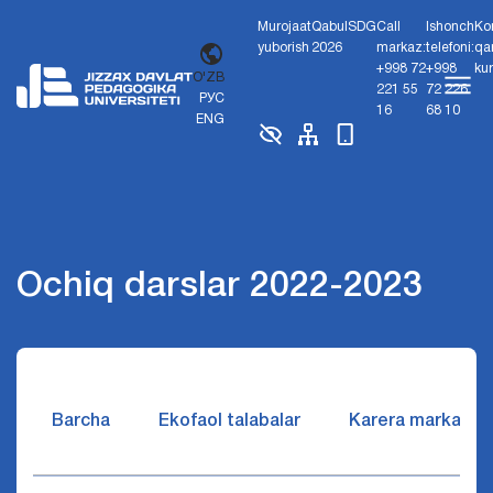
Murojaat
Qabul
SDG
Call
Ishonch
Ko
yuborish
2026
markaz:
telefoni:
qa
+998 72
+998
ku
O'ZB
221 55
72 226
РУС
16
68 10
ENG
Ochiq darslar 2022-2023
Barcha
Ekofaol talabalar
Karera markazi