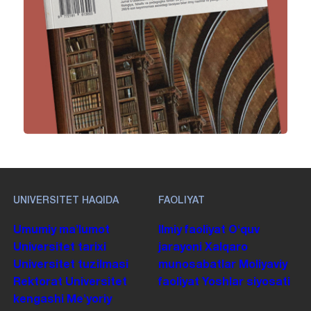
UNIVERSITET HAQIDA
FAOLIYAT
Umumiy maʼlumot
Ilmiy faoliyat
Oʻquv
Universitet tarixi
jarayoni
Xalqaro
Universitet tuzilmasi
munosabatlar
Moliyaviy
Rektorat
Universitet
faoliyat
Yoshlar siyosati
kengashi
Me'yoriy