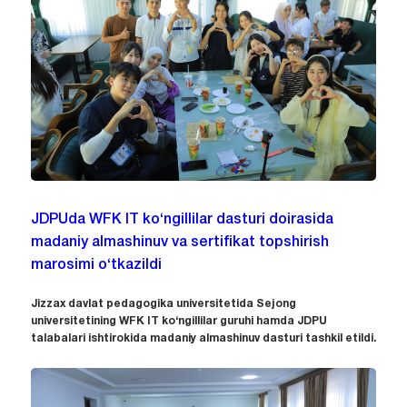
JDPUda WFK IT ko‘ngillilar dasturi doirasida
madaniy almashinuv va sertifikat topshirish
marosimi o‘tkazildi
Jizzax davlat pedagogika universitetida Sejong
universitetining WFK IT ko‘ngillilar guruhi hamda JDPU
talabalari ishtirokida madaniy almashinuv dasturi tashkil etildi.