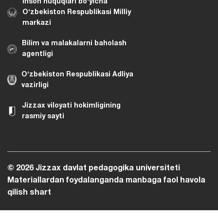
Inson huquqlari bo‘yicha
O‘zbekiston Respublikasi Milliy
markazi
Bilim va malakalarni baholash
agentligi
O‘zbekiston Respublikasi Adliya
vazirligi
Jizzax viloyati hokimligining
rasmiy sayti
© 2026 Jizzax davlat pedagogika universiteti
Materiallardan foydalanganda manbaga faol havola
qilish shart