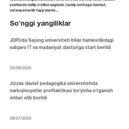
yoshlarda milliy o‘zlikni anglash, tarixiy xotiraga hurmat,
vatanparvarlik tuyg‘ularini...
So'nggi yangiliklar
JDPUda Sejong universiteti bilan hamkorlikdagi
xalqaro IT va madaniyat dasturiga start berildi
03/08/2026
Jizzax davlat pedagogika universitetida
narkojinoyatlar profilaktikasi bo‘yicha o‘rganish
ishlari olib borildi
28/07/2026