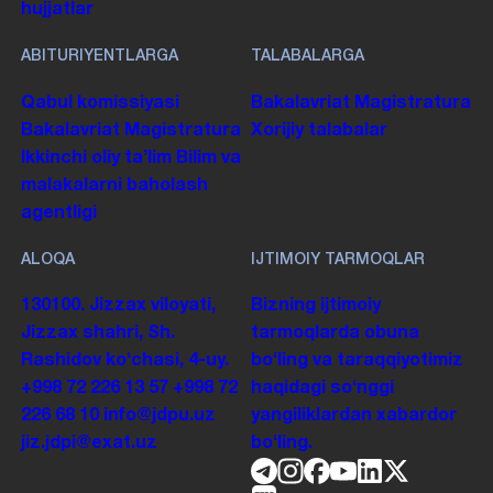
hujjatlar
ABITURIYENTLARGA
TALABALARGA
Qabul komissiyasi
Bakalavriat
Magistratura
Bakalavriat
Magistratura
Xorijiy talabalar
Ikkinchi oliy taʼlim
Bilim va
malakalarni baholash
agentligi
ALOQA
IJTIMOIY TARMOQLAR
130100. Jizzax viloyati,
Bizning ijtimoiy
Jizzax shahri, Sh.
tarmoqlarda obuna
Rashidov koʻchasi, 4-uy.
boʻling va taraqqiyotimiz
+998 72 226 13 57
+998 72
haqidagi soʻnggi
226 68 10
info@jdpu.uz
yangiliklardan xabardor
jiz.jdpi@exat.uz
boʻling.