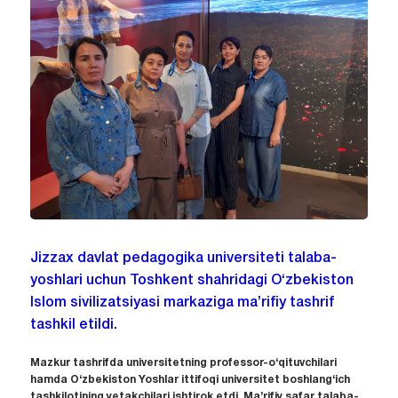
Jizzax davlat pedagogika universiteti talaba-
yoshlari uchun Toshkent shahridagi O‘zbekiston
Islom sivilizatsiyasi markaziga ma’rifiy tashrif
tashkil etildi.
Mazkur tashrifda universitetning professor-o‘qituvchilari
hamda O‘zbekiston Yoshlar ittifoqi universitet boshlang‘ich
tashkilotining yetakchilari ishtirok etdi. Ma’rifiy safar talaba-