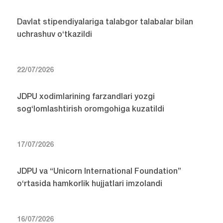
Davlat stipendiyalariga talabgor talabalar bilan
uchrashuv o‘tkazildi
22/07/2026
JDPU xodimlarining farzandlari yozgi
sog‘lomlashtirish oromgohiga kuzatildi
17/07/2026
JDPU va “Unicorn International Foundation”
o‘rtasida hamkorlik hujjatlari imzolandi
16/07/2026