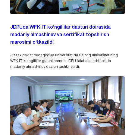
JDPUda WFK IT ko‘ngillilar dasturi doirasida
madaniy almashinuv va sertifikat topshirish
marosimi o‘tkazildi
Jizzax davlat pedagogika universitetida Sejong universitetining
WFK IT ko‘ngillilar guruhi hamda JDPU talabalari ishtirokida
madaniy almashinuv dasturi tashkil etildi.