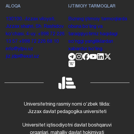
ALOQA
IJTIMOIY TARMOQLAR
130100. Jizzax viloyati,
Bizning ijtimoiy tarmoqlarda
Jizzax shahri, Sh. Rashidov
obuna boʻling va
koʻchasi, 4-uy.
+998 72 226
taraqqiyotimiz haqidagi
13 57
+998 72 226 68 10
soʻnggi yangiliklardan
info@jdpu.uz
xabardor boʻling.
jiz.jdpi@exat.uz
Universitetning rasmiy nomi oʻzbek tilida:
Jizzax davlat pedagogika universiteti
Universitet iqtisodiyotni davlat boshqaruvi
organlari, mahalliy davlat hokimiyati