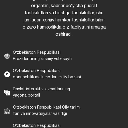
organlari, kadrlar boʻyicha pudrat
tashkilotlari va boshqa tashkilotlar, shu
jumladan xorijiy hamkor tashkilotlar bilan
oʻzaro hamkorlikda oʻz faoliyatini amalga
oshiradi.
Oʻzbekiston Respublikasi
Prezidentining rasmiy veb-sayti
Oʻzbekiston Respublikasi
qonunchilik maʼlumotlari milliy bazasi
Davlat interaktiv xizmatlarining
yagona portali
Oʻzbekiston Respublikasi Oliy taʼlim,
fan va innovatsiyalar vazirligi
Oʻzbekiston Respublikasi