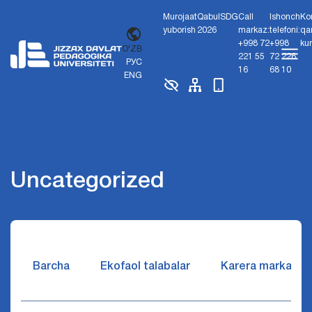
Murojaat
Qabul
SDG
Call
Ishonch
Ko
yuborish
2026
markaz:
telefoni:
qa
+998 72
+998
ku
O'ZB
221 55
72 226
РУС
16
68 10
ENG
Uncategorized
Barcha
Ekofaol talabalar
Karera markazi