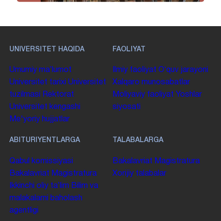
UNIVERSITET HAQIDA
FAOLIYAT
Umumiy maʼlumot
Ilmiy faoliyat
Oʻquv jarayoni
Universitet tarixi
Universitet
Xalqaro munosabatlar
tuzilmasi
Rektorat
Moliyaviy faoliyat
Yoshlar
Universitet kengashi
siyosati
Me'yoriy hujjatlar
ABITURIYENTLARGA
TALABALARGA
Qabul komissiyasi
Bakalavriat
Magistratura
Bakalavriat
Magistratura
Xorijiy talabalar
Ikkinchi oliy taʼlim
Bilim va
malakalarni baholash
agentligi