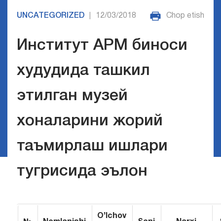
UNCATEGORIZED
12/03/2018
Chop etish
|
Институт АРМ биноси
худудида ташкил
этилган музей
хоналарини жорий
таъмирлаш ишлари
тугрисида эълон
O’lchov