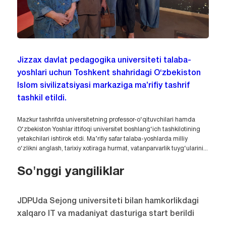
Jizzax davlat pedagogika universiteti talaba-
yoshlari uchun Toshkent shahridagi O‘zbekiston
Islom sivilizatsiyasi markaziga ma’rifiy tashrif
tashkil etildi.
Mazkur tashrifda universitetning professor-o‘qituvchilari hamda
O‘zbekiston Yoshlar ittifoqi universitet boshlang‘ich tashkilotining
yetakchilari ishtirok etdi. Ma’rifiy safar talaba-yoshlarda milliy
o‘zlikni anglash, tarixiy xotiraga hurmat, vatanparvarlik tuyg‘ularini...
So'nggi yangiliklar
JDPUda Sejong universiteti bilan hamkorlikdagi
xalqaro IT va madaniyat dasturiga start berildi