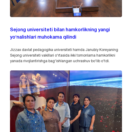
Sejong universiteti bilan hamkorlikning yangi
yo‘nalishlari muhokama qilindi
Jizzax davlat pedagogika universiteti hamda Janubiy Koreyaning
Sejong universiteti vakillari o‘rtasida ikki tomonlama hamkorlikni
yanada rivojlantirishga bag‘ishlangan uchrashuv bo‘lib o‘tdi.