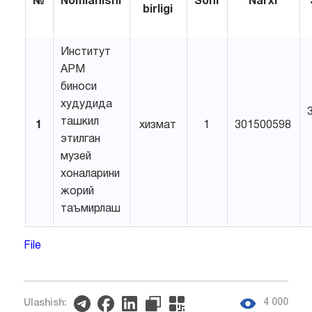
№
Nomlanishi
Soni
Narxi
birligi
Институт
АРМ
биноси
худудида
ташкил
1
хизмат
1
301500598
этилган
музей
хоналарини
жорий
таъмирлаш
File
4 000
Ulashish: