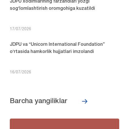
JDPU xodimlarining farzandlari yozgi
sog‘lomlashtirish oromgohiga kuzatildi
17/07/2026
JDPU va “Unicorn International Foundation”
o‘rtasida hamkorlik hujjatlari imzolandi
16/07/2026
Barcha yangiliklar