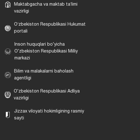
Maktabgacha va maktab taʼlimi
vazirligi
Oʻzbekiston Respublikasi Hukumat
portali
Inson huquqlari bo‘yicha
O‘zbekiston Respublikasi Milliy
markazi
Bilim va malakalarni baholash
agentligi
O‘zbekiston Respublikasi Adliya
vazirligi
Jizzax viloyati hokimligining rasmiy
sayti