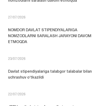
nomzodlarni saralash davom etmoqda
27/07/2026
NOMDOR DAVLAT STIPENDIYALARIGA
NOMZODLARNI SARALASH JARAYONI DAVOM
ETMOQDA
23/07/2026
Davlat stipendiyalariga talabgor talabalar bilan
uchrashuv o‘tkazildi
22/07/2026