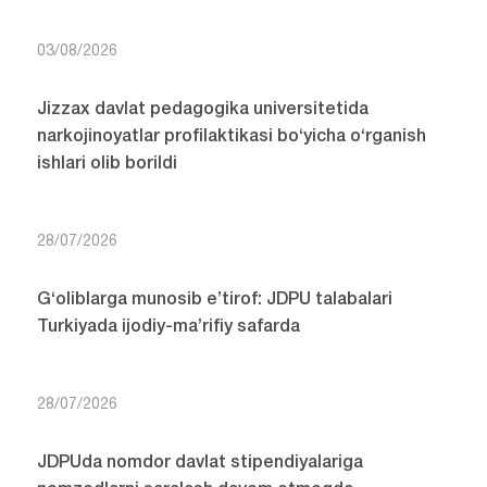
03/08/2026
Jizzax davlat pedagogika universitetida
narkojinoyatlar profilaktikasi bo‘yicha o‘rganish
ishlari olib borildi
28/07/2026
G‘oliblarga munosib e’tirof: JDPU talabalari
Turkiyada ijodiy-ma’rifiy safarda
28/07/2026
JDPUda nomdor davlat stipendiyalariga