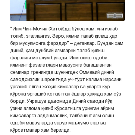
“Илм Чин-Мочин (Хитой)да бўлса ҳам, уни излаб
топиб, эгаллангиз. Зеро, илмни талаб қилиш ҳар
бир мусулмонга фарздир” – деганлар. Бундан ҳам
диний, ҳам дунёвий илмларни талаб қилиш
фарзлиги маълум бўлади. Илм олиш одоби,
илмнинг фазилатлари мавзусига бағишланган
семинар тренингда шунингдек Оммавий диний
саводсизлик шароитида уч-тўрт калима нарсани
ўрганиб олган жоҳил кимсалар ва уларга кўр
кўрона эргашиб кетаётган ёшлар ҳақида ҳам сўз
борди. Учрашув давомида Диний саводи йўқ
ўзини аллома қилиб кўрсатишга уринган айрим
кимсаларга алданмаслик, талбанинг илм олиш
одоби мавзуларда зарур маълумотлар ва
кўрсатмалар ҳам берилди.