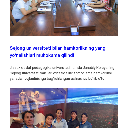
Sejong universiteti bilan hamkorlikning yangi
yo‘nalishlari muhokama qilindi
Jizzax davlat pedagogika universiteti hamda Janubiy Koreyaning
Sejong universiteti vakillari o‘rtasida ikki tomonlama hamkorlikni
yanada rivojlantirishga bag‘ishlangan uchrashuv bo‘lib o‘tdi.