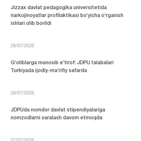
Jizzax davlat pedagogika universitetida
narkojinoyatlar profilaktikasi bo‘yicha o‘rganish
ishlari olib borildi
28/07/2026
G‘oliblarga munosib e’tirof: JDPU talabalari
Turkiyada ijodiy-ma’rifiy safarda
28/07/2026
JDPUda nomdor davlat stipendiyalariga
nomzodlarni saralash davom etmoqda
27/07/2026