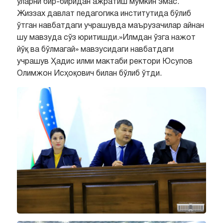
уларни бир-биридан ажратиш мумкин эмас.
Жиззах давлат педагогика институтида бўлиб
ўтган навбатдаги учрашувда маърузачилар айнан
шу мавзуда сўз юритишди.»Илмдан ўзга нажот
йўқ ва бўлмагай» мавзусидаги навбатдаги
учрашув Ҳадис илми мактаби ректори Юсупов
Олимжон Исҳоқович билан бўлиб ўтди.