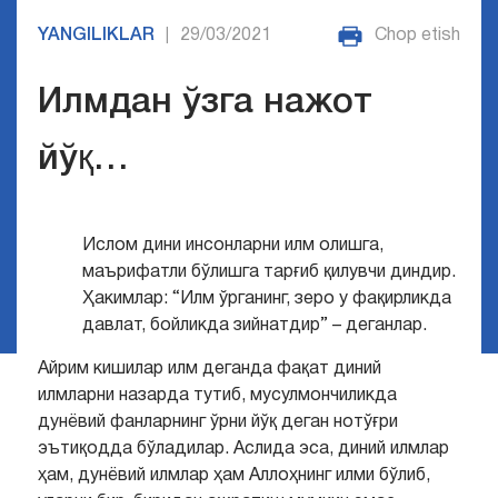
YANGILIKLAR
29/03/2021
Chop etish
|
Илмдан ўзга нажот
йўқ…
Ислом дини инсонларни илм олишга,
маърифатли бўлишга тарғиб қилувчи диндир.
Ҳакимлар: “Илм ўрганинг, зеро у фақирликда
давлат, бойликда зийнатдир” – деганлар.
Айрим кишилар илм деганда фақат диний
илмларни назарда тутиб, мусулмончиликда
дунёвий фанларнинг ўрни йўқ деган нотўғри
эътиқодда бўладилар. Аслида эса, диний илмлар
ҳам, дунёвий илмлар ҳам Аллоҳнинг илми бўлиб,