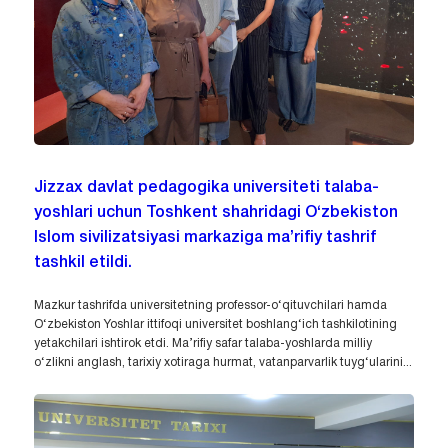
Jizzax davlat pedagogika universiteti talaba-
yoshlari uchun Toshkent shahridagi O‘zbekiston
Islom sivilizatsiyasi markaziga ma’rifiy tashrif
tashkil etildi.
Mazkur tashrifda universitetning professor-o‘qituvchilari hamda
O‘zbekiston Yoshlar ittifoqi universitet boshlang‘ich tashkilotining
yetakchilari ishtirok etdi. Ma’rifiy safar talaba-yoshlarda milliy
o‘zlikni anglash, tarixiy xotiraga hurmat, vatanparvarlik tuyg‘ularini...