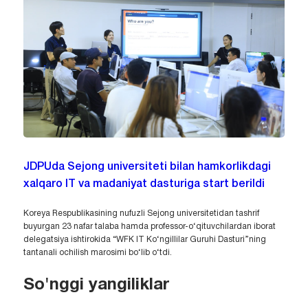
JDPUda Sejong universiteti bilan hamkorlikdagi
xalqaro IT va madaniyat dasturiga start berildi
Koreya Respublikasining nufuzli Sejong universitetidan tashrif
buyurgan 23 nafar talaba hamda professor-o‘qituvchilardan iborat
delegatsiya ishtirokida “WFK IT Ko‘ngillilar Guruhi Dasturi”ning
tantanali ochilish marosimi bo‘lib o‘tdi.
So'nggi yangiliklar