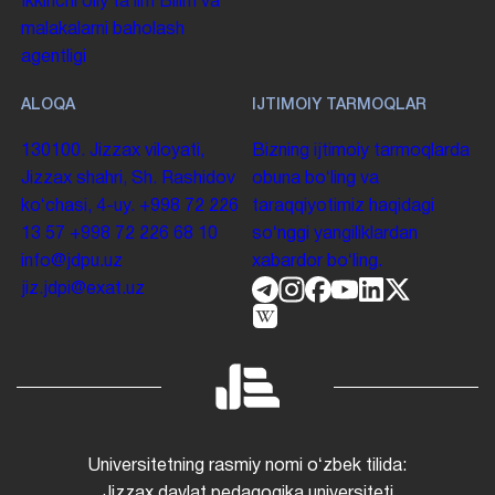
Ikkinchi oliy taʼlim
Bilim va
malakalarni baholash
agentligi
ALOQA
IJTIMOIY TARMOQLAR
130100. Jizzax viloyati,
Bizning ijtimoiy tarmoqlarda
Jizzax shahri, Sh. Rashidov
obuna boʻling va
koʻchasi, 4-uy.
+998 72 226
taraqqiyotimiz haqidagi
13 57
+998 72 226 68 10
soʻnggi yangiliklardan
info@jdpu.uz
xabardor boʻling.
jiz.jdpi@exat.uz
Universitetning rasmiy nomi oʻzbek tilida:
Jizzax davlat pedagogika universiteti