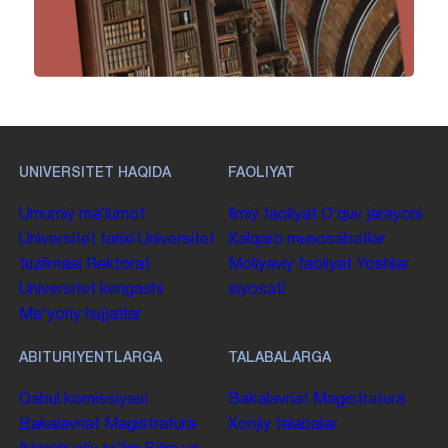
UNIVERSITET HAQIDA
FAOLIYAT
Umumiy maʼlumot
Ilmiy faoliyat
Oʻquv jarayoni
Universitet tarixi
Universitet
Xalqaro munosabatlar
tuzilmasi
Rektorat
Moliyaviy faoliyat
Yoshlar
Universitet kengashi
siyosati
Me'yoriy hujjatlar
ABITURIYENTLARGA
TALABALARGA
Qabul komissiyasi
Bakalavriat
Magistratura
Bakalavriat
Magistratura
Xorijiy talabalar