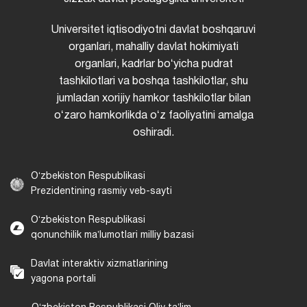
Universitet iqtisodiyotni davlat boshqaruvi
organlari, mahalliy davlat hokimiyati
organlari, kadrlar boʻyicha pudrat
tashkilotlari va boshqa tashkilotlar, shu
jumladan xorijiy hamkor tashkilotlar bilan
oʻzaro hamkorlikda oʻz faoliyatini amalga
oshiradi.
Oʻzbekiston Respublikasi
Prezidentining rasmiy veb-sayti
Oʻzbekiston Respublikasi
qonunchilik maʼlumotlari milliy bazasi
Davlat interaktiv xizmatlarining
yagona portali