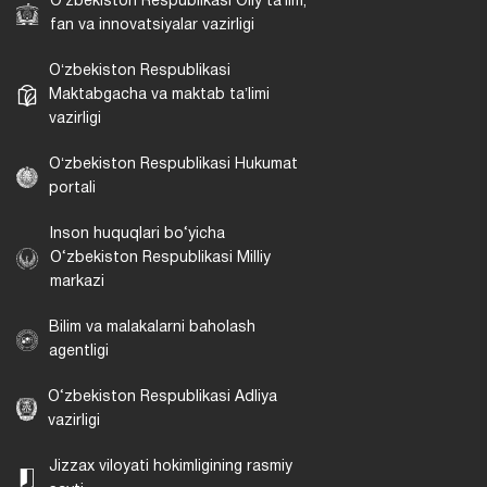
Oʻzbekiston Respublikasi Oliy taʼlim,
fan va innovatsiyalar vazirligi
Oʻzbekiston Respublikasi
Maktabgacha va maktab taʼlimi
vazirligi
Oʻzbekiston Respublikasi Hukumat
portali
Inson huquqlari bo‘yicha
O‘zbekiston Respublikasi Milliy
markazi
Bilim va malakalarni baholash
agentligi
O‘zbekiston Respublikasi Adliya
vazirligi
Jizzax viloyati hokimligining rasmiy