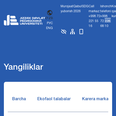
Murojaat
Qabul
SDG
Call
Ishonch
Ko
yuborish
2026
markaz:
telefoni:
qa
+998 72
+998
ku
O'ZB
221 55
72 226
РУС
16
68 10
ENG
Yangiliklar
Barcha
Ekofaol talabalar
Karera markazi