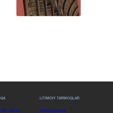
OQA
IJTIMOIY TARMOQLAR
100. Jizzax
Bizning ijtimoiy