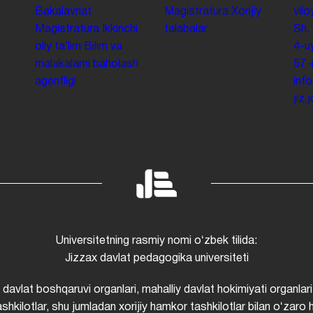
Bakalavriat
Magistratura
Xorijiy
vilo
Magistratura
Ikkinchi
talabalar
Sh.
oliy taʼlim
Bilim va
4-u
malakalarni baholash
57
agentligi
inf
jiz
Universitetning rasmiy nomi oʻzbek tilida:
Jizzax davlat pedagogika universiteti
i davlat boshqaruvi organlari, mahalliy davlat hokimiyati organlari
shkilotlar, shu jumladan xorijiy hamkor tashkilotlar bilan oʻzaro 