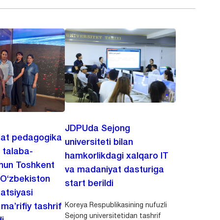
JDPUda Sejong
lat pedagogika
universiteti bilan
i talaba-
hamkorlikdagi xalqaro IT
chun Toshkent
va madaniyat dasturiga
 O‘zbekiston
start berildi
zatsiyasi
Koreya Respublikasining nufuzli
a’rifiy tashrif
Sejong universitetidan tashrif