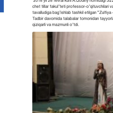
2018 yil 28 fevral kuni A.Qodiriy nomidagi Ji
chet tillar fakul’teti professor-o’qituvchilari
tavalludiga bag’ishlab tashkil etilgan “Zulfiy
Tadbir davomida talabalar tomonidan tayyorlan
qiziqarli va mazmunli o’tdi.