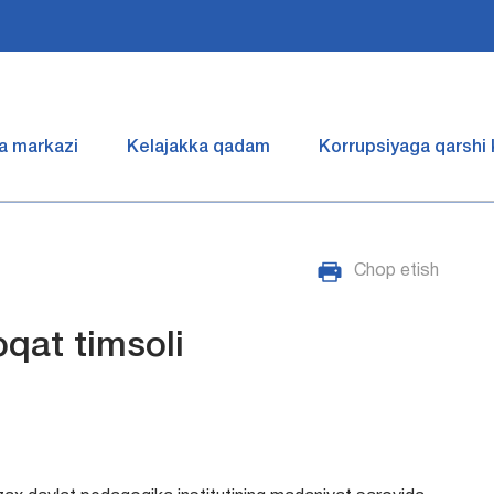
a markazi
Kelajakka qadam
Korrupsiyaga qarshi
Chop etish
oqat timsoli