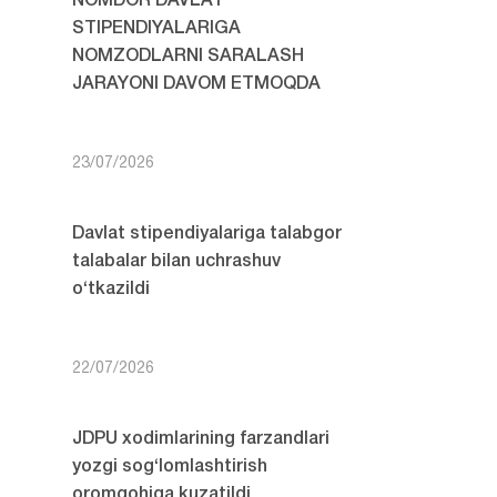
NOMDOR DAVLAT
STIPENDIYALARIGA
NOMZODLARNI SARALASH
JARAYONI DAVOM ETMOQDA
23/07/2026
Davlat stipendiyalariga talabgor
talabalar bilan uchrashuv
o‘tkazildi
22/07/2026
JDPU xodimlarining farzandlari
yozgi sog‘lomlashtirish
oromgohiga kuzatildi