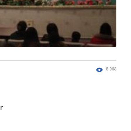
8 968
r