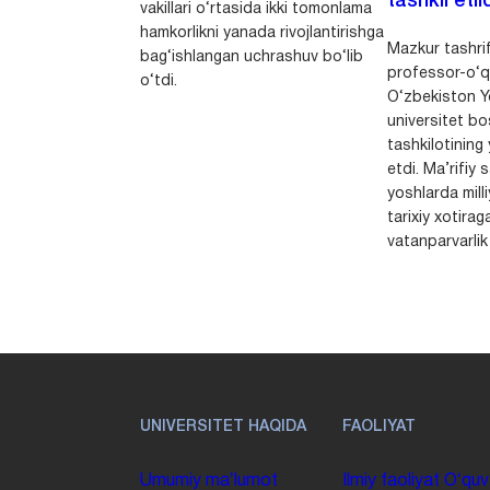
tashkil etild
vakillari o‘rtasida ikki tomonlama
hamkorlikni yanada rivojlantirishga
Mazkur tashrif
bag‘ishlangan uchrashuv bo‘lib
professor-o‘q
o‘tdi.
O‘zbekiston Yo
universitet bo
tashkilotining 
etdi. Ma’rifiy 
yoshlarda milli
tarixiy xotirag
vatanparvarlik t
UNIVERSITET HAQIDA
FAOLIYAT
Umumiy maʼlumot
Ilmiy faoliyat
Oʻquv