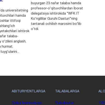
i.
buyurgan 23 nafar talaba hamda
professor-o‘qituvchilardan iborat
da universitetning
delegatsiya ishtirokida “WFK IT
ituvchilari hamda
Ko‘ngillilar Guruhi Dasturi”ning
shlar ittifoqi
tantanali ochilish marosimi bo‘lib
shlang‘ich
o‘tdi.
yetakchilari ishtirok
safar talaba-
y o‘zlikni anglash,
a hurmat,
uyg‘ularini...
ABITURIYENTLARGA
TALABALARGA
AL
Qabul komissiyasi
Bakalavriat
130