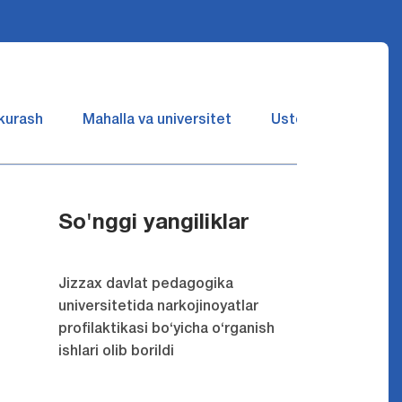
 kurash
Mahalla va universitet
Ustozlar suhbatin 
So'nggi yangiliklar
Jizzax davlat pedagogika
universitetida narkojinoyatlar
profilaktikasi bo‘yicha o‘rganish
ishlari olib borildi