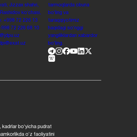
yati, Jizzax shahri,
tarmoqlarda obuna
 Rashidov koʻchasi,
boʻling va
y.
+998 72 226 13
taraqqiyotimiz
+998 72 226 68 10
haqidagi soʻnggi
o@jdpu.uz
yangiliklardan xabardor
.jdpi@exat.uz
boʻling.
, kadrlar boʻyicha pudrat
hamkorlikda oʻz faoliyatini