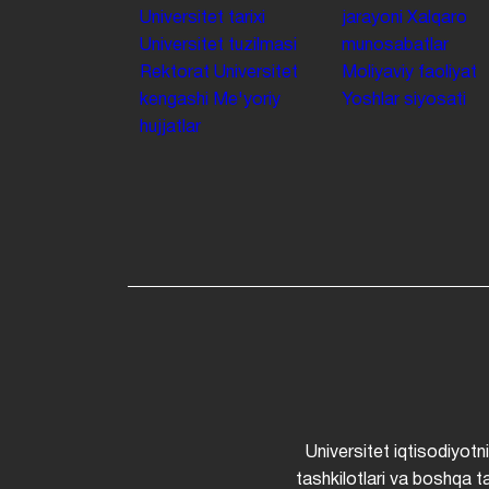
Universitet tarixi
jarayoni
Xalqaro
Universitet tuzilmasi
munosabatlar
Rektorat
Universitet
Moliyaviy faoliyat
kengashi
Me'yoriy
Yoshlar siyosati
hujjatlar
Universitet iqtisodiyotn
tashkilotlari va boshqa ta