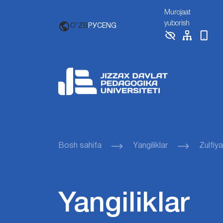
Murojaat
yuborish
O'ZB
РУС
ENG
Bosh sahifa
Yangiliklar
Zulfiy
Yangiliklar