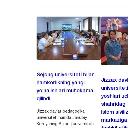
Sejong universiteti bilan
Jizzax dav
hamkorlikning yangi
universitet
yo‘nalishlari muhokama
yoshlari u
qilindi
shahridagi
Jizzax davlat pedagogika
Islom sivili
universiteti hamda Janubiy
markaziga m
Koreyaning Sejong universiteti