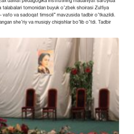
zzax davlat pedagogika institutining madaniyat saroyida
 va talabalari tomonidan buyuk o’zbek shoirasi Zulfiya
a – vafo va sadoqat timsoli” mavzusida tadbir o’tkazildi.
gan she’riy va musiqiy chiqishlar bo’lib o’tdi. Tadbir