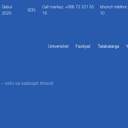
Qabul
Call markaz: +998 72 221 55
Ishonch telefon
SDG
2026
16
10
Universitet
Faoliyat
Talabalarga
Y
a – vafo va sadoqat timsoli