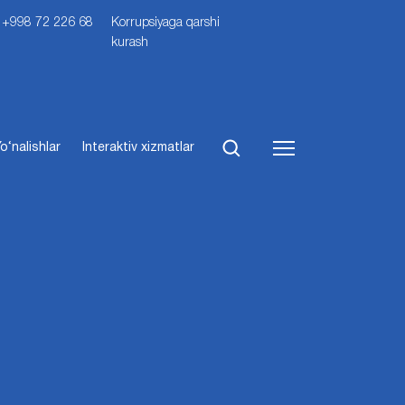
i: +998 72 226 68
Korrupsiyaga qarshi
kurash
o‘nalishlar
Interaktiv xizmatlar