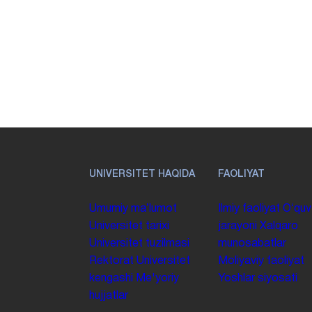
UNIVERSITET HAQIDA
FAOLIYAT
Umumiy maʼlumot
Ilmiy faoliyat
Oʻquv
Universitet tarixi
jarayoni
Xalqaro
Universitet tuzilmasi
munosabatlar
Rektorat
Universitet
Moliyaviy faoliyat
kengashi
Me'yoriy
Yoshlar siyosati
hujjatlar