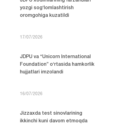
JDPU xodimlarining farzandlari
yozgi sog‘lomlashtirish
oromgohiga kuzatildi
17/07/2026
JDPU va “Unicorn International
Foundation” o‘rtasida hamkorlik
hujjatlari imzolandi
16/07/2026
Jizzaxda test sinovlarining
ikkinchi kuni davom etmoqda