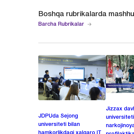
Boshqa rubrikalarda mashhu
Barcha Rubrikalar
Jizzax dav
JDPUda Sejong
universitet
universiteti bilan
narkojinoya
hamkorlikdagi xalqaro IT