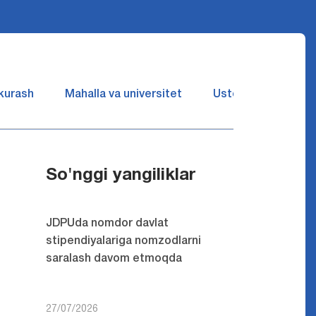
 kurash
Mahalla va universitet
Ustozlar suhbatin 
So'nggi yangiliklar
JDPUda nomdor davlat
stipendiyalariga nomzodlarni
saralash davom etmoqda
27/07/2026