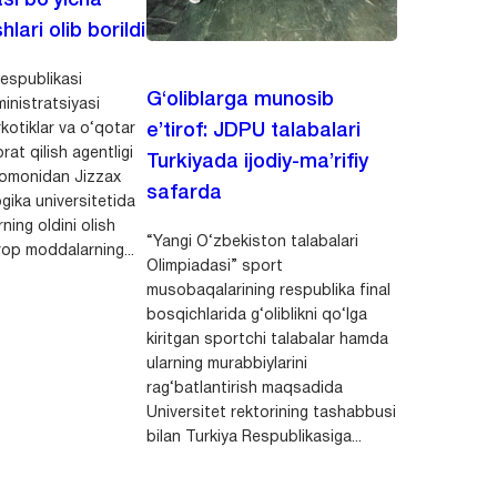
asi bo‘yicha
hlari olib borildi
espublikasi
G‘oliblarga munosib
inistratsiyasi
kotiklar va o‘qotar
e’tirof: JDPU talabalari
rat qilish agentligi
Turkiyada ijodiy-ma’rifiy
 tomonidan Jizzax
safarda
gika universitetida
ning oldini olish
“Yangi O‘zbekiston talabalari
op moddalarning...
Olimpiadasi” sport
musobaqalarining respublika final
bosqichlarida g‘oliblikni qo‘lga
kiritgan sportchi talabalar hamda
ularning murabbiylarini
rag‘batlantirish maqsadida
Universitet rektorining tashabbusi
bilan Turkiya Respublikasiga...