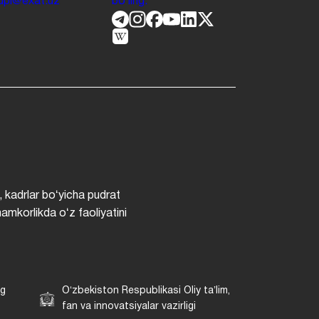
.jdpi@exat.uz
boʻling.
, kadrlar boʻyicha pudrat
hamkorlikda oʻz faoliyatini
ng
Oʻzbekiston Respublikasi Oliy taʼlim,
fan va innovatsiyalar vazirligi