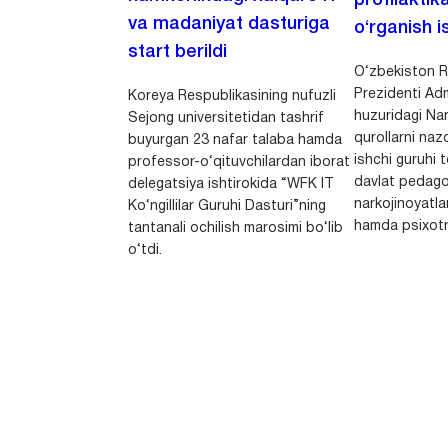
profilaktik
va madaniyat dasturiga
o‘rganish is
start berildi
O‘zbekiston R
Prezidenti Adm
Koreya Respublikasining nufuzli
huzuridagi Nar
Sejong universitetidan tashrif
qurollarni nazo
buyurgan 23 nafar talaba hamda
ishchi guruhi
professor-o‘qituvchilardan iborat
davlat pedago
delegatsiya ishtirokida “WFK IT
narkojinoyatlar
Ko‘ngillilar Guruhi Dasturi”ning
hamda psixotr
tantanali ochilish marosimi bo‘lib
o‘tdi.