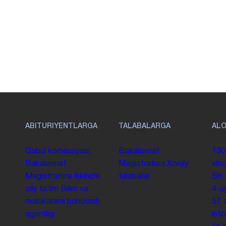
ABITURIYENTLARGA
TALABALARGA
AL
Qabul komissiyasi
Bakalavriat
130
Bakalavriat
Magistratura
Xorijiy
vilo
Magistratura
Ikkinchi
talabalar
Sh.
oliy taʼlim
Bilim va
4-u
malakalarni baholash
57
agentligi
inf