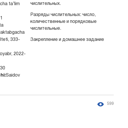
числительных.
ha ta’lim
Разряды числительных: число,
1
количественные и порядковые
ta
числительные.
aktabgacha
lteti, 333-
Закрепление и домашнее задание
oyabr, 2022-
-30
hi:
Saidov
599