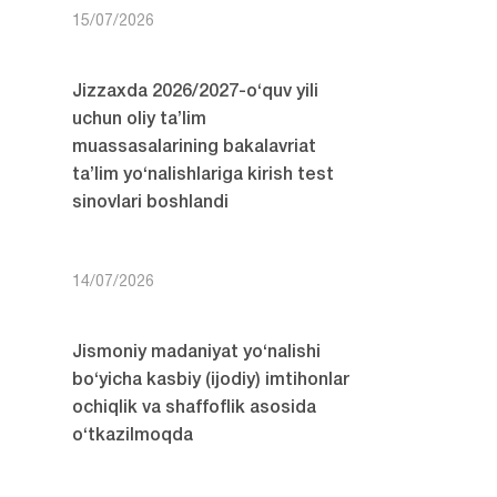
15/07/2026
Jizzaxda 2026/2027-o‘quv yili
uchun oliy ta’lim
muassasalarining bakalavriat
ta’lim yo‘nalishlariga kirish test
sinovlari boshlandi
14/07/2026
Jismoniy madaniyat yo‘nalishi
bo‘yicha kasbiy (ijodiy) imtihonlar
ochiqlik va shaffoflik asosida
o‘tkazilmoqda