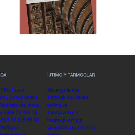
OQA
IJTIMOIY TARMOQLAR
100. Jizzax
Bizning ijtimoiy
yati, Jizzax shahri,
tarmoqlarda obuna
 Rashidov koʻchasi,
boʻling va
y.
+998 72 226 13
taraqqiyotimiz
+998 72 226 68 10
haqidagi soʻnggi
o@jdpu.uz
yangiliklardan xabardor