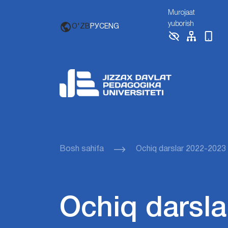
Murojaat
yuborish
O'ZB
РУС
ENG
Bosh sahifa
Ochiq darslar 2022-2023
Ochiq darsla