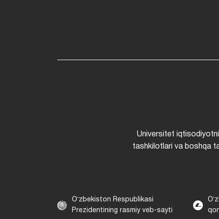
Universitet iqtisodiyotn
tashkilotlari va boshqa ta
Oʻzbekiston Respublikasi
Oʻz
Prezidentining rasmiy veb-sayti
qon