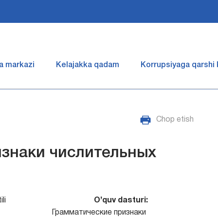
a markazi
Kelajakka qadam
Korrupsiyaga qarshi
Chop etish
изнаки числительных
li
O’quv dasturi:
Грамматические признаки