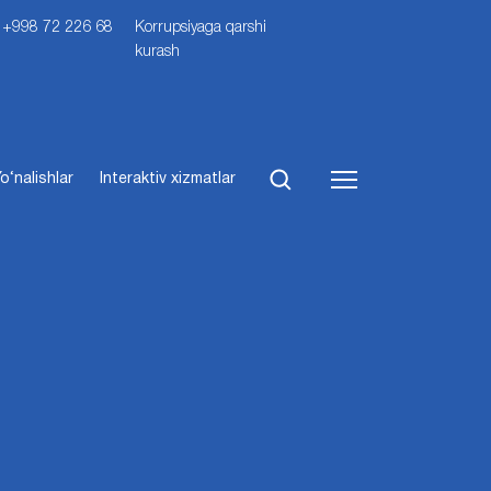
i: +998 72 226 68
Korrupsiyaga qarshi
kurash
o‘nalishlar
Interaktiv xizmatlar