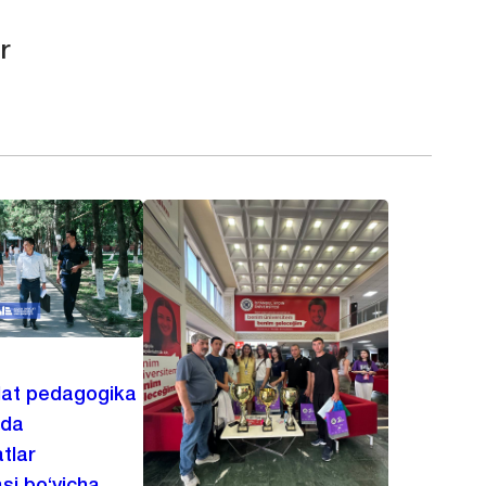
r
lat pedagogika
ida
tlar