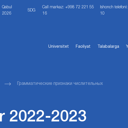
Qabul
Call markaz: +998 72 221 55
Ishonch telefon
SDG
2026
16
10
Universitet
Faoliyat
Talabalarga
Y
Грамматические признаки числительных
r 2022-2023