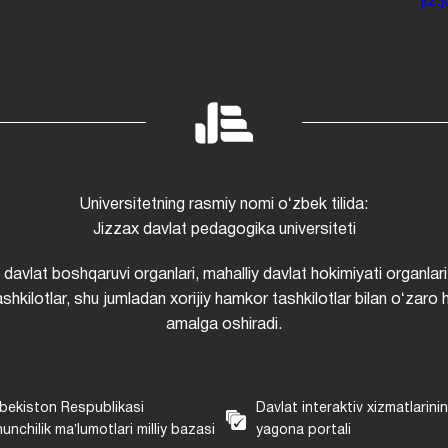
jiz
Universitetning rasmiy nomi oʻzbek tilida:
Jizzax davlat pedagogika universiteti
i davlat boshqaruvi organlari, mahalliy davlat hokimiyati organlari
shkilotlar, shu jumladan xorijiy hamkor tashkilotlar bilan oʻzaro 
amalga oshiradi.
bekiston Respublikasi
Davlat interaktiv xizmatlarini
unchilik maʼlumotlari milliy bazasi
yagona portali