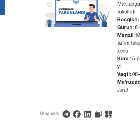
Maktabgac
fakulteti
Bosqich:
Guruh:
6 
Manzil:
M
ta’lim faku
xona
Kun:
15-n
yil
Vaqti:
08
Ma’ruzac
Jurat
Ulashish: