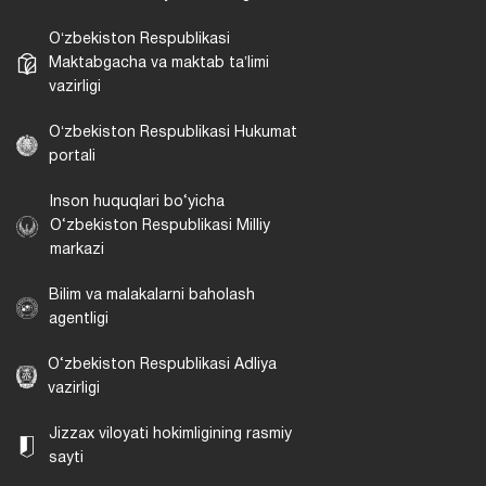
Oʻzbekiston Respublikasi
Maktabgacha va maktab taʼlimi
vazirligi
Oʻzbekiston Respublikasi Hukumat
portali
Inson huquqlari bo‘yicha
O‘zbekiston Respublikasi Milliy
markazi
Bilim va malakalarni baholash
agentligi
O‘zbekiston Respublikasi Adliya
vazirligi
Jizzax viloyati hokimligining rasmiy
sayti