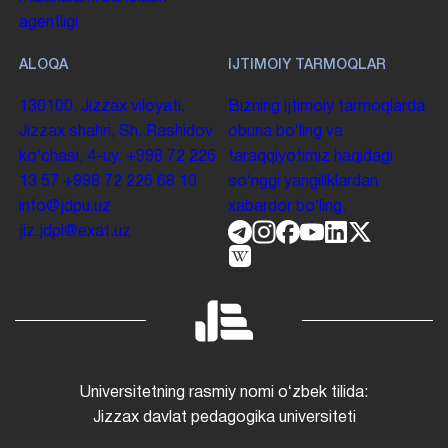
agentligi
ALOQA
IJTIMOIY TARMOQLAR
130100. Jizzax viloyati,
Bizning ijtimoiy tarmoqlarda
Jizzax shahri, Sh. Rashidov
obuna boʻling va
koʻchasi, 4-uy.
+998 72 226
taraqqiyotimiz haqidagi
13 57
+998 72 226 68 10
soʻnggi yangiliklardan
info@jdpu.uz
xabardor boʻling.
jiz.jdpi@exat.uz
Universitetning rasmiy nomi oʻzbek tilida:
Jizzax davlat pedagogika universiteti