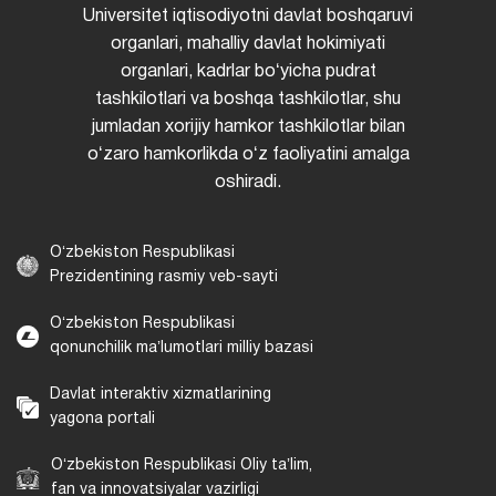
Universitet iqtisodiyotni davlat boshqaruvi
organlari, mahalliy davlat hokimiyati
organlari, kadrlar boʻyicha pudrat
tashkilotlari va boshqa tashkilotlar, shu
jumladan xorijiy hamkor tashkilotlar bilan
oʻzaro hamkorlikda oʻz faoliyatini amalga
oshiradi.
Oʻzbekiston Respublikasi
Prezidentining rasmiy veb-sayti
Oʻzbekiston Respublikasi
qonunchilik maʼlumotlari milliy bazasi
Davlat interaktiv xizmatlarining
yagona portali
Oʻzbekiston Respublikasi Oliy taʼlim,
fan va innovatsiyalar vazirligi