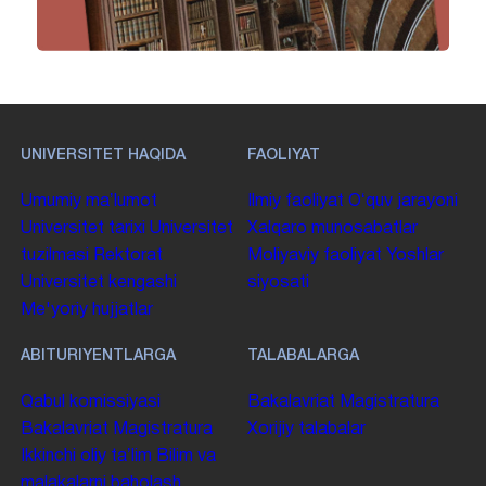
UNIVERSITET HAQIDA
FAOLIYAT
Umumiy maʼlumot
Ilmiy faoliyat
Oʻquv jarayoni
Universitet tarixi
Universitet
Xalqaro munosabatlar
tuzilmasi
Rektorat
Moliyaviy faoliyat
Yoshlar
Universitet kengashi
siyosati
Me'yoriy hujjatlar
ABITURIYENTLARGA
TALABALARGA
Qabul komissiyasi
Bakalavriat
Magistratura
Bakalavriat
Magistratura
Xorijiy talabalar
Ikkinchi oliy taʼlim
Bilim va
malakalarni baholash