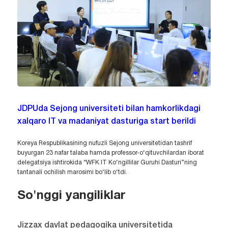
JDPUda Sejong universiteti bilan hamkorlikdagi
xalqaro IT va madaniyat dasturiga start berildi
Koreya Respublikasining nufuzli Sejong universitetidan tashrif
buyurgan 23 nafar talaba hamda professor-o‘qituvchilardan iborat
delegatsiya ishtirokida “WFK IT Ko‘ngillilar Guruhi Dasturi”ning
tantanali ochilish marosimi bo‘lib o‘tdi.
So'nggi yangiliklar
Jizzax davlat pedagogika universitetida