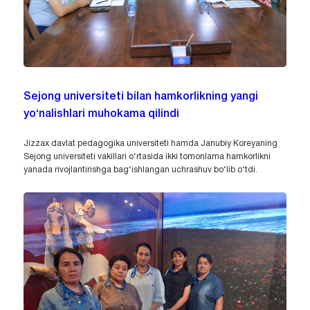
Sejong universiteti bilan hamkorlikning yangi
yo‘nalishlari muhokama qilindi
Jizzax davlat pedagogika universiteti hamda Janubiy Koreyaning
Sejong universiteti vakillari o‘rtasida ikki tomonlama hamkorlikni
yanada rivojlantirishga bag‘ishlangan uchrashuv bo‘lib o‘tdi.