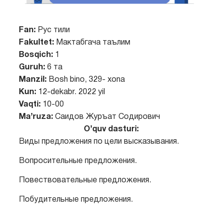
Fan:
Рус тили
Fakultet:
Мактабгача таълим
Bosqich:
1
Guruh:
6 та
Manzil:
Bosh bino, 329- xona
Kun:
12-dekabr. 2022 yil
Vaqti:
10-00
Ma’ruza:
Саидов Журъат Содирович
O’quv dasturi:
Виды предложения по цели высказывания.
Вопросительные предложения.
Повествовательные предложения.
Побудительные предложения.