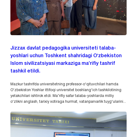
Jizzax davlat pedagogika universiteti talaba-
yoshlari uchun Toshkent shahridagi O‘zbekiston
Islom sivilizatsiyasi markaziga ma’rifiy tashrif
tashkil etildi.
Mazkur tashrifda universitetning professor-o‘qituvchilari hamda
O‘zbekiston Yoshlar ittifoqi universitet boshlang‘ich tashkilotining
yetakchilari ishtirok etdi. Ma’rifiy safar talaba-yoshlarda milliy
o‘zlikni anglash, tarixiy xotiraga hurmat, vatanparvarlik tuyg‘ularini...