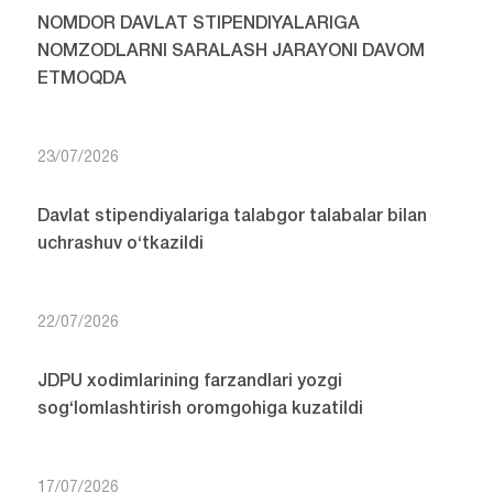
NOMDOR DAVLAT STIPENDIYALARIGA
NOMZODLARNI SARALASH JARAYONI DAVOM
ETMOQDA
23/07/2026
Davlat stipendiyalariga talabgor talabalar bilan
uchrashuv o‘tkazildi
22/07/2026
JDPU xodimlarining farzandlari yozgi
sog‘lomlashtirish oromgohiga kuzatildi
17/07/2026