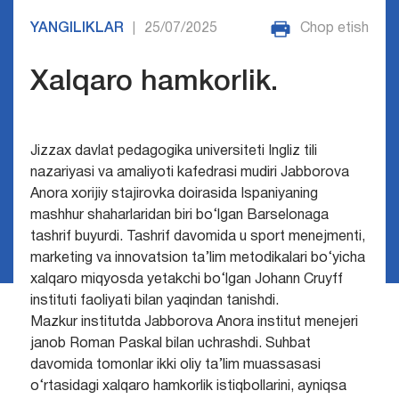
YANGILIKLAR
25/07/2025
Chop etish
|
Xalqaro hamkorlik.
Jizzax davlat pedagogika universiteti Ingliz tili
nazariyasi va amaliyoti kafedrasi mudiri Jabborova
Anora xorijiy stajirovka doirasida Ispaniyaning
mashhur shaharlaridan biri bo‘lgan Barselonaga
tashrif buyurdi.
Tashrif davomida u sport menejmenti,
marketing va innovatsion ta’lim metodikalari bo‘yicha
xalqaro miqyosda yetakchi bo‘lgan Johann Cruyff
instituti faoliyati bilan yaqindan tanishdi.
Mazkur institutda Jabborova Anora institut menejeri
janob Roman Paskal bilan uchrashdi. Suhbat
davomida tomonlar ikki oliy ta’lim muassasasi
o‘rtasidagi xalqaro hamkorlik istiqbollarini, ayniqsa