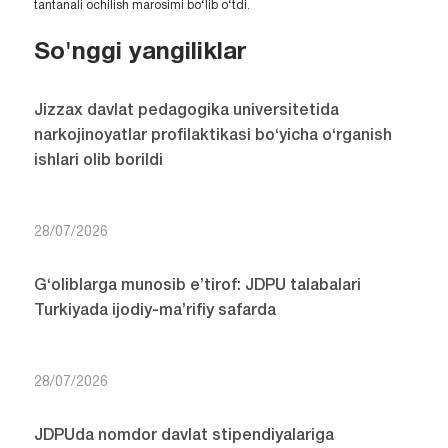
tantanali ochilish marosimi bo‘lib o‘tdi.
So'nggi yangiliklar
Jizzax davlat pedagogika universitetida
narkojinoyatlar profilaktikasi bo‘yicha o‘rganish
ishlari olib borildi
28/07/2026
G‘oliblarga munosib e’tirof: JDPU talabalari
Turkiyada ijodiy-ma’rifiy safarda
28/07/2026
JDPUda nomdor davlat stipendiyalariga