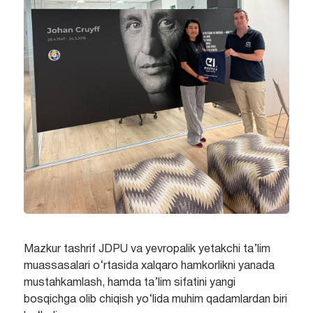
Mazkur tashrif JDPU va yevropalik yetakchi ta’lim
muassasalari o‘rtasida xalqaro hamkorlikni yanada
mustahkamlash, hamda ta’lim sifatini yangi
bosqichga olib chiqish yo‘lida muhim qadamlardan biri