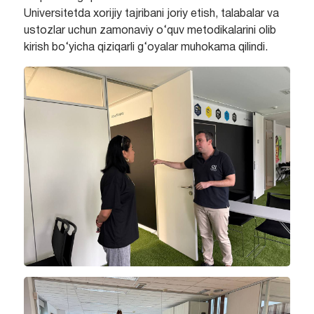
Universitetda xorijiy tajribani joriy etish, talabalar va
ustozlar uchun zamonaviy o‘quv metodikalarini olib
kirish bo‘yicha qiziqarli g‘oyalar muhokama qilindi.