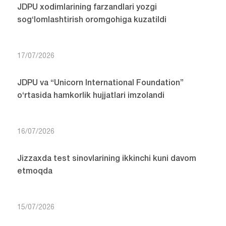
JDPU xodimlarining farzandlari yozgi
sog‘lomlashtirish oromgohiga kuzatildi
17/07/2026
JDPU va “Unicorn International Foundation”
o‘rtasida hamkorlik hujjatlari imzolandi
16/07/2026
Jizzaxda test sinovlarining ikkinchi kuni davom
etmoqda
15/07/2026