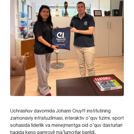
Uchrashuv davomida Johann Cruyff institutining
zamonaviy infratuzilmasi, interaktiv o‘quv tizimi, sport
sohasida liderlik va menejmentga oid o‘quv dasturlari
haqida keng qamrovli ma’lumotlar berildi.