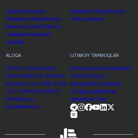
Qabul komissiyasi
Bakalavriat
Magistratura
Bakalavriat
Magistratura
Xorijiy talabalar
Ikkinchi oliy taʼlim
Bilim va
malakalarni baholash
agentligi
ALOQA
IJTIMOIY TARMOQLAR
130100. Jizzax viloyati,
Bizning ijtimoiy tarmoqlarda
Jizzax shahri, Sh. Rashidov
obuna boʻling va
koʻchasi, 4-uy.
+998 72 226
taraqqiyotimiz haqidagi
13 57
+998 72 226 68 10
soʻnggi yangiliklardan
info@jdpu.uz
xabardor boʻling.
jiz.jdpi@exat.uz