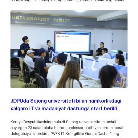
o‘zlikni anglash, tarixiy xotiraga hurmat, vatanparvarlik tuyg‘ularini...
JDPUda Sejong universiteti bilan hamkorlikdagi
xalqaro IT va madaniyat dasturiga start berildi
Koreya Respublikasining nufuzli Sejong universitetidan tashrif
buyurgan 23 nafar talaba hamda professor-o‘qituvchilardan iborat
delegatsiya ishtirokida “WFK IT Ko‘ngillilar Guruhi Dasturi”ning