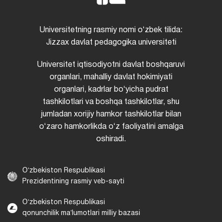
Universitetning rasmiy nomi oʻzbek tilida:
Jizzax davlat pedagogika universiteti
Universitet iqtisodiyotni davlat boshqaruvi
organlari, mahalliy davlat hokimiyati
organlari, kadrlar boʻyicha pudrat
tashkilotlari va boshqa tashkilotlar, shu
jumladan xorijiy hamkor tashkilotlar bilan
oʻzaro hamkorlikda oʻz faoliyatini amalga
oshiradi.
Oʻzbekiston Respublikasi
Prezidentining rasmiy veb-sayti
Oʻzbekiston Respublikasi
qonunchilik maʼlumotlari milliy bazasi