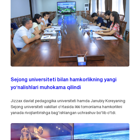
Sejong universiteti bilan hamkorlikning yangi
yo‘nalishlari muhokama qilindi
Jizzax davlat pedagogika universiteti hamda Janubiy Koreyaning
Sejong universiteti vakillari o‘rtasida ikki tomonlama hamkorlikni
yanada rivojlantirishga bag‘ishlangan uchrashuv bo‘lib o‘tdi.