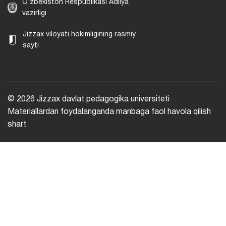
O‘zbekiston Respublikasi Adliya
vazirligi
Jizzax viloyati hokimligining rasmiy
sayti
© 2026 Jizzax davlat pedagogika universiteti
Materiallardan foydalanganda manbaga faol havola qilish
shart