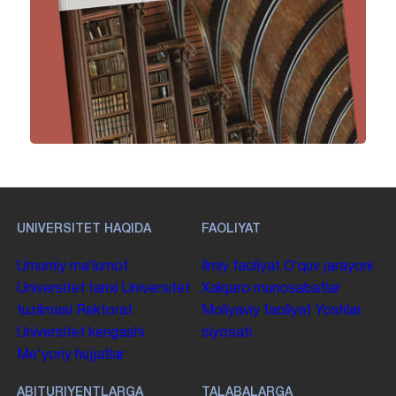
UNIVERSITET HAQIDA
FAOLIYAT
Umumiy maʼlumot
Ilmiy faoliyat
Oʻquv jarayoni
Universitet tarixi
Universitet
Xalqaro munosabatlar
tuzilmasi
Rektorat
Moliyaviy faoliyat
Yoshlar
Universitet kengashi
siyosati
Me'yoriy hujjatlar
ABITURIYENTLARGA
TALABALARGA