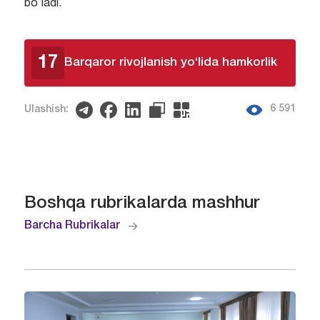
bo‘ladi.
17
Barqaror rivojlanish yo‘lida hamkorlik
6 591
Ulashish:
Boshqa rubrikalarda mashhur
Barcha Rubrikalar