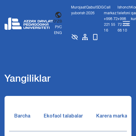
Murojaat
Qabul
SDG
Call
Ishonch
Ko
yuborish
2026
markaz:
telefoni:
qa
+998 72
+998
ku
O'ZB
221 55
72 226
РУС
16
68 10
ENG
Yangiliklar
Barcha
Ekofaol talabalar
Karera markazi