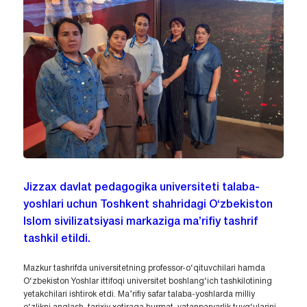
Jizzax davlat pedagogika universiteti talaba-
yoshlari uchun Toshkent shahridagi O‘zbekiston
Islom sivilizatsiyasi markaziga ma’rifiy tashrif
tashkil etildi.
Mazkur tashrifda universitetning professor-o‘qituvchilari hamda
O‘zbekiston Yoshlar ittifoqi universitet boshlang‘ich tashkilotining
yetakchilari ishtirok etdi. Ma’rifiy safar talaba-yoshlarda milliy