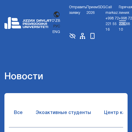
Отправить
Прием
SDG
Call
Горяча
заявку
2026
markaz:
линия:
+998 72
+998 72
O'ZB
221 55
226 68
РУС
16
10
ENG
Новости
Все
Экоактивные студенты
Центр карь