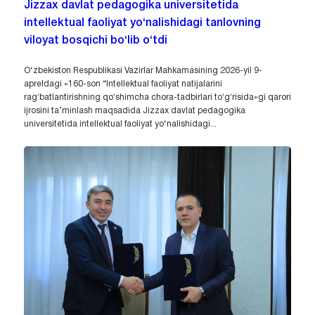
Jizzax davlat pedagogika universitetida
intellektual faoliyat yo‘nalishidagi tanlovning
viloyat bosqichi bo‘lib o‘tdi
O‘zbekiston Respublikasi Vazirlar Mahkamasining 2026-yil 9-
apreldagi «160-son “Intellektual faoliyat natijalarini
ragʻbatlantirishning qoʻshimcha chora-tadbirlari toʻgʻrisida»gi qarori
ijrosini ta’minlash maqsadida Jizzax davlat pedagogika
universitetida intellektual faoliyat yo‘nalishidagi...