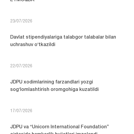
ETMOQDA
23/07/2026
Davlat stipendiyalariga talabgor talabalar bilan
uchrashuv o‘tkazildi
22/07/2026
JDPU xodimlarining farzandlari yozgi
sog‘lomlashtirish oromgohiga kuzatildi
17/07/2026
JDPU va “Unicorn International Foundation”