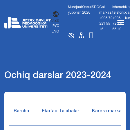
Murojaat
Qabul
SDG
Call
Ishonch
Ko
yuborish
2026
markaz:
telefoni:
qa
+998 72
+998
ku
O'ZB
221 55
72 226
РУС
16
68 10
ENG
Ochiq darslar 2023-2024
Barcha
Ekofaol talabalar
Karera markazi