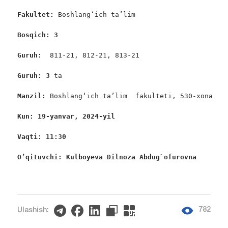
Fakultet:
 Boshlang‘ich ta’lim

Bosqich: 3
Guruh:  
811-21, 812-21, 813-21

Guruh: 3
 ta

Manzil: 
Boshlang‘ich ta’lim  fakulteti, 530-xona

Kun: 19-yanvar, 2024-yil
Vaqti: 11:30 
O’qituvchi: Kulboyeva Dilnoza Abdug`ofurovna
782
Ulashish: