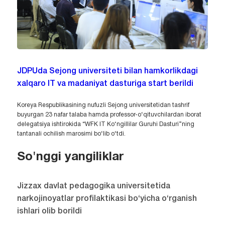
JDPUda Sejong universiteti bilan hamkorlikdagi
xalqaro IT va madaniyat dasturiga start berildi
Koreya Respublikasining nufuzli Sejong universitetidan tashrif
buyurgan 23 nafar talaba hamda professor-o‘qituvchilardan iborat
delegatsiya ishtirokida “WFK IT Ko‘ngillilar Guruhi Dasturi”ning
tantanali ochilish marosimi bo‘lib o‘tdi.
So'nggi yangiliklar
Jizzax davlat pedagogika universitetida
narkojinoyatlar profilaktikasi bo‘yicha o‘rganish
ishlari olib borildi