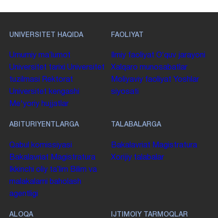
UNIVERSITET HAQIDA
FAOLIYAT
Umumiy maʼlumot
Ilmiy faoliyat
Oʻquv jarayoni
Universitet tarixi
Universitet
Xalqaro munosabatlar
tuzilmasi
Rektorat
Moliyaviy faoliyat
Yoshlar
Universitet kengashi
siyosati
Me'yoriy hujjatlar
ABITURIYENTLARGA
TALABALARGA
Qabul komissiyasi
Bakalavriat
Magistratura
Bakalavriat
Magistratura
Xorijiy talabalar
Ikkinchi oliy taʼlim
Bilim va
malakalarni baholash
agentligi
ALOQA
IJTIMOIY TARMOQLAR