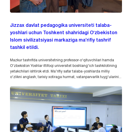
Jizzax davlat pedagogika universiteti talaba-
yoshlari uchun Toshkent shahridagi O‘zbekiston
Islom sivilizatsiyasi markaziga ma’rifiy tashrif
tashkil etildi.
Mazkur tashrifda universitetning professor-o‘qituvchilari hamda
O‘zbekiston Yoshlar ittifoqi universitet boshlang‘ich tashkilotining
yetakchilari ishtirok etdi. Ma’rifiy safar talaba-yoshlarda milliy
o‘zlikni anglash, tarixiy xotiraga hurmat, vatanparvarlik tuyg‘ularini...