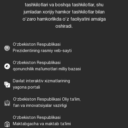
tashkilotlari va boshqa tashkilotlar, shu
jumladan xorijiy hamkor tashkilotlar bilan
oʻzaro hamkorlikda oʻz faoliyatini amalga
oshiradi.
Oʻzbekiston Respublikasi
Prezidentining rasmiy veb-sayti
Oʻzbekiston Respublikasi
qonunchilik maʼlumotlari milliy bazasi
Davlat interaktiv xizmatlarining
yagona portali
Oʻzbekiston Respublikasi Oliy taʼlim,
fan va innovatsiyalar vazirligi
Oʻzbekiston Respublikasi
Maktabgacha va maktab taʼlimi