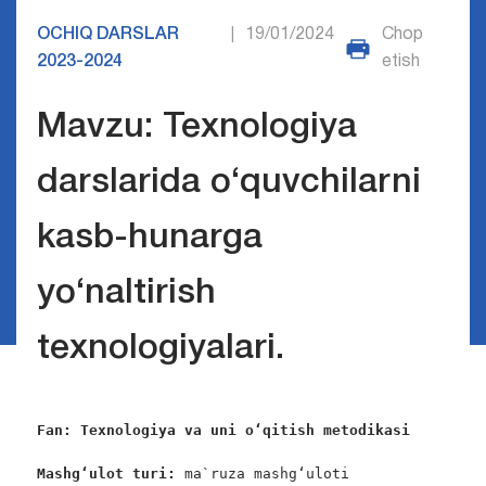
OCHIQ DARSLAR
19/01/2024
Chop
|
2023-2024
etish
Mavzu: Texnologiya
darslarida o‘quvchilarni
kasb-hunarga
yo‘nаltirish
texnologiyalari.
Fan: Texnologiya va uni o‘qitish metodikasi
Mashg‘ulot turi:
 ma`ruza mashg‘uloti
