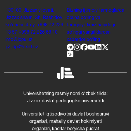
130100. Jizzax viloyati,
Bizning ijtimoiy tarmoqlarda
Jizzax shahri, Sh. Rashidov
obuna boʻling va
koʻchasi, 4-uy.
+998 72 226
taraqqiyotimiz haqidagi
13 57
+998 72 226 68 10
soʻnggi yangiliklardan
info@jdpu.uz
xabardor boʻling.
jiz.jdpi@exat.uz
Universitetning rasmiy nomi oʻzbek tilida:
Jizzax davlat pedagogika universiteti
Universitet iqtisodiyotni davlat boshqaruvi
organlari, mahalliy davlat hokimiyati
organlari, kadrlar boʻyicha pudrat