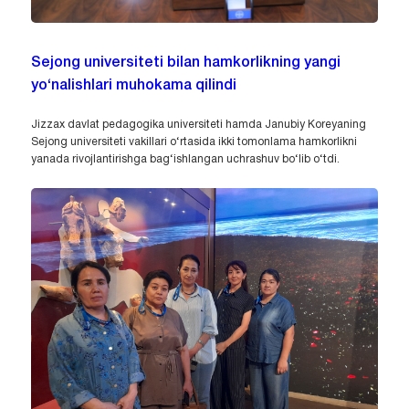
Sejong universiteti bilan hamkorlikning yangi
yo‘nalishlari muhokama qilindi
Jizzax davlat pedagogika universiteti hamda Janubiy Koreyaning
Sejong universiteti vakillari o‘rtasida ikki tomonlama hamkorlikni
yanada rivojlantirishga bag‘ishlangan uchrashuv bo‘lib o‘tdi.