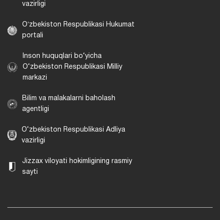
vazirligi
Oʻzbekiston Respublikasi Hukumat
portali
Inson huquqlari bo‘yicha
O‘zbekiston Respublikasi Milliy
markazi
Bilim va malakalarni baholash
agentligi
O‘zbekiston Respublikasi Adliya
vazirligi
Jizzax viloyati hokimligining rasmiy
sayti