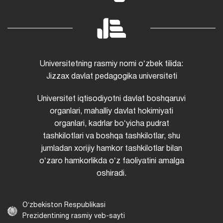
Universitetning rasmiy nomi oʻzbek tilida:
Jizzax davlat pedagogika universiteti
Universitet iqtisodiyotni davlat boshqaruvi
organlari, mahalliy davlat hokimiyati
organlari, kadrlar boʻyicha pudrat
tashkilotlari va boshqa tashkilotlar, shu
jumladan xorijiy hamkor tashkilotlar bilan
oʻzaro hamkorlikda oʻz faoliyatini amalga
oshiradi.
Oʻzbekiston Respublikasi
Prezidentining rasmiy veb-sayti