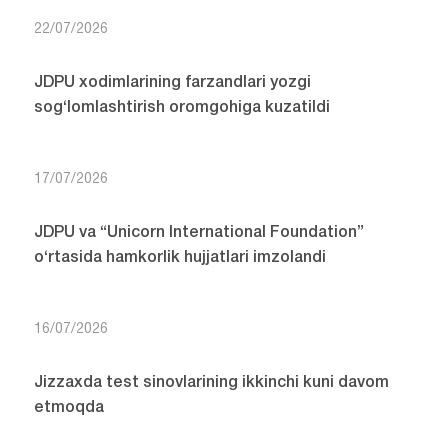
22/07/2026
JDPU xodimlarining farzandlari yozgi
sog‘lomlashtirish oromgohiga kuzatildi
17/07/2026
JDPU va “Unicorn International Foundation”
o‘rtasida hamkorlik hujjatlari imzolandi
16/07/2026
Jizzaxda test sinovlarining ikkinchi kuni davom
etmoqda