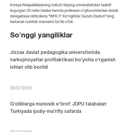
Koreya Respublikasining nufuzli Sejong universitetidan tashrif
buyurgan 23 nafar talaba hamda professor-o‘qituvchilardan iborat
delegatsiya ishtirokida “WFK IT Ko‘ngillilar Guruhi Dasturi”ning
tantanali ochilish marosimi bo‘lib o‘tdi.
So'nggi yangiliklar
Jizzax davlat pedagogika universitetida
narkojinoyatlar profilaktikasi bo‘yicha o‘rganish
ishlari olib borildi
28/07/2026
G‘oliblarga munosib e’tirof: JDPU talabalari
Turkiyada ijodiy-ma’rifiy safarda