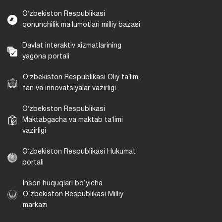
Oʻzbekiston Respublikasi
qonunchilik maʼlumotlari milliy bazasi
Davlat interaktiv xizmatlarining
yagona portali
Oʻzbekiston Respublikasi Oliy taʼlim,
fan va innovatsiyalar vazirligi
Oʻzbekiston Respublikasi
Maktabgacha va maktab taʼlimi
vazirligi
Oʻzbekiston Respublikasi Hukumat
portali
Inson huquqlari bo‘yicha
O‘zbekiston Respublikasi Milliy
markazi