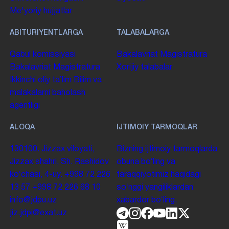
Me'yoriy hujjatlar
ABITURIYENTLARGA
TALABALARGA
Qabul komissiyasi
Bakalavriat
Magistratura
Bakalavriat
Magistratura
Xorijiy talabalar
Ikkinchi oliy taʼlim
Bilim va
malakalarni baholash
agentligi
ALOQA
IJTIMOIY TARMOQLAR
130100. Jizzax viloyati,
Bizning ijtimoiy tarmoqlarda
Jizzax shahri, Sh. Rashidov
obuna boʻling va
koʻchasi, 4-uy.
+998 72 226
taraqqiyotimiz haqidagi
13 57
+998 72 226 68 10
soʻnggi yangiliklardan
info@jdpu.uz
xabardor boʻling.
jiz.jdpi@exat.uz