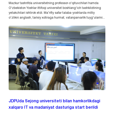
Mazkur tashrifda universitetning professor-o‘qituvchilari hamda
O‘zbekiston Yoshlar ittifoqi universitet boshlang‘ich tashkilotining
yetakchilari ishtirok etdi. Ma’rifiy safar talaba-yoshlarda milliy
o‘zlikni anglash, tarixiy xotiraga hurmat, vatanparvarlik tuyg‘ularini...
JDPUda Sejong universiteti bilan hamkorlikdagi
xalqaro IT va madaniyat dasturiga start berildi