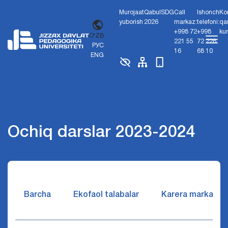
Murojaat
Qabul
SDG
Call
Ishonch
Ko
yuborish
2026
markaz:
telefoni:
qa
+998 72
+998
ku
O'ZB
221 55
72 226
РУС
16
68 10
ENG
Ochiq darslar 2023-2024
Barcha
Ekofaol talabalar
Karera markazi