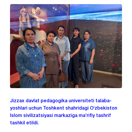
Jizzax davlat pedagogika universiteti talaba-
yoshlari uchun Toshkent shahridagi O‘zbekiston
Islom sivilizatsiyasi markaziga ma’rifiy tashrif
tashkil etildi.