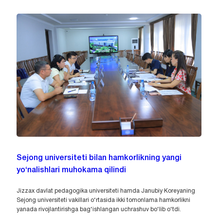
Sejong universiteti bilan hamkorlikning yangi
yo‘nalishlari muhokama qilindi
Jizzax davlat pedagogika universiteti hamda Janubiy Koreyaning
Sejong universiteti vakillari o‘rtasida ikki tomonlama hamkorlikni
yanada rivojlantirishga bag‘ishlangan uchrashuv bo‘lib o‘tdi.