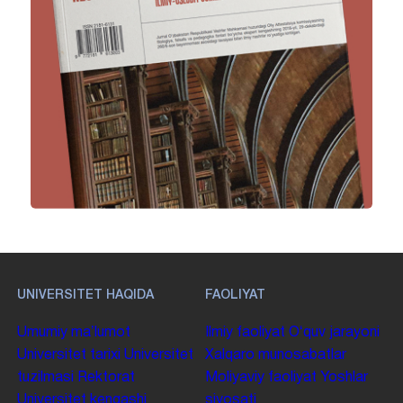
UNIVERSITET HAQIDA
FAOLIYAT
Umumiy maʼlumot
Ilmiy faoliyat
Oʻquv jarayoni
Universitet tarixi
Universitet
Xalqaro munosabatlar
tuzilmasi
Rektorat
Moliyaviy faoliyat
Yoshlar
Universitet kengashi
siyosati