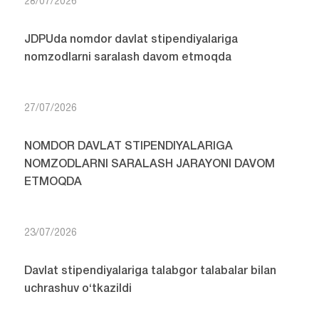
28/07/2026
JDPUda nomdor davlat stipendiyalariga
nomzodlarni saralash davom etmoqda
27/07/2026
NOMDOR DAVLAT STIPENDIYALARIGA
NOMZODLARNI SARALASH JARAYONI DAVOM
ETMOQDA
23/07/2026
Davlat stipendiyalariga talabgor talabalar bilan
uchrashuv o‘tkazildi