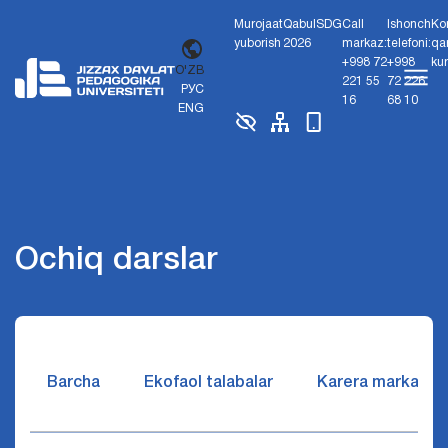
Murojaat
Qabul
SDG
Call
Ishonch
Ko
yuborish
2026
markaz:
telefoni:
qa
+998 72
+998
ku
O'ZB
221 55
72 226
РУС
16
68 10
ENG
Ochiq darslar
Barcha
Ekofaol talabalar
Karera markazi