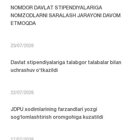
NOMDOR DAVLAT STIPENDIYALARIGA
NOMZODLARNI SARALASH JARAYONI DAVOM
ETMOQDA
23/07/2026
Davlat stipendiyalariga talabgor talabalar bilan
uchrashuv o‘tkazildi
22/07/2026
JDPU xodimlarining farzandlari yozgi
sog‘lomlashtirish oromgohiga kuzatildi
17/07/2026