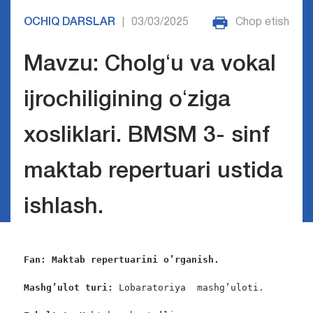
OCHIQ DARSLAR
03/03/2025
Chop etish
|
Mavzu: Cholgʻu va vokal
ijrochiligining oʻziga
xosliklari. BMSM 3- sinf
maktab repertuari ustida
ishlash.
Fan: Maktab repertuarini o’rganish.
Mashg’
ulot turi
:
 Lobaratoriya  mashg’uloti.
