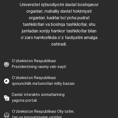
Universitet iqtisodiyotni davlat boshqaruvi
organlari, mahalliy davlat hokimiyati
organlari, kadrlar boʻyicha pudrat
tashkilotlari va boshqa tashkilotlar, shu
jumladan xorijiy hamkor tashkilotlar bilan
oʻzaro hamkorlikda oʻz faoliyatini amalga
oshiradi.
Oʻzbekiston Respublikasi
Prezidentining rasmiy veb-sayti
Oʻzbekiston Respublikasi
qonunchilik maʼlumotlari milliy bazasi
Davlat interaktiv xizmatlarining
yagona portali
Oʻzbekiston Respublikasi Oliy taʼlim,
fan va innovatsiyalar vazirligi