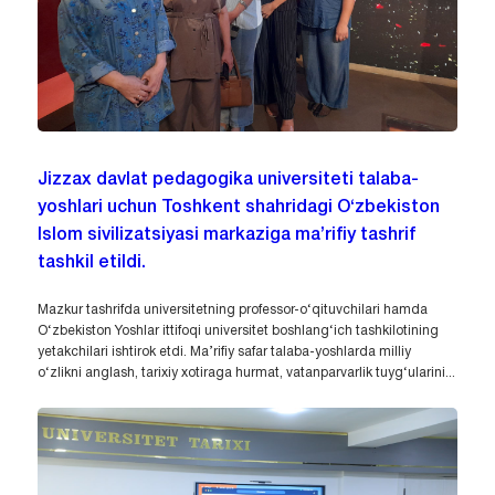
Jizzax davlat pedagogika universiteti talaba-
yoshlari uchun Toshkent shahridagi O‘zbekiston
Islom sivilizatsiyasi markaziga ma’rifiy tashrif
tashkil etildi.
Mazkur tashrifda universitetning professor-o‘qituvchilari hamda
O‘zbekiston Yoshlar ittifoqi universitet boshlang‘ich tashkilotining
yetakchilari ishtirok etdi. Ma’rifiy safar talaba-yoshlarda milliy
o‘zlikni anglash, tarixiy xotiraga hurmat, vatanparvarlik tuyg‘ularini...