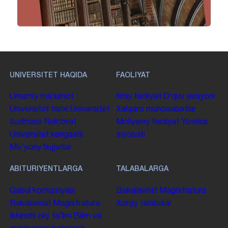
UNIVERSITET HAQIDA
FAOLIYAT
Umumiy maʼlumot
Ilmiy faoliyat
Oʻquv jarayoni
Universitet tarixi
Universitet
Xalqaro munosabatlar
tuzilmasi
Rektorat
Moliyaviy faoliyat
Yoshlar
Universitet kengashi
siyosati
Me'yoriy hujjatlar
ABITURIYENTLARGA
TALABALARGA
Qabul komissiyasi
Bakalavriat
Magistratura
Bakalavriat
Magistratura
Xorijiy talabalar
Ikkinchi oliy taʼlim
Bilim va