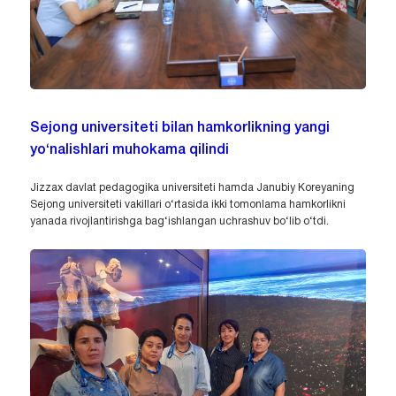
Sejong universiteti bilan hamkorlikning yangi
yo‘nalishlari muhokama qilindi
Jizzax davlat pedagogika universiteti hamda Janubiy Koreyaning
Sejong universiteti vakillari o‘rtasida ikki tomonlama hamkorlikni
yanada rivojlantirishga bag‘ishlangan uchrashuv bo‘lib o‘tdi.