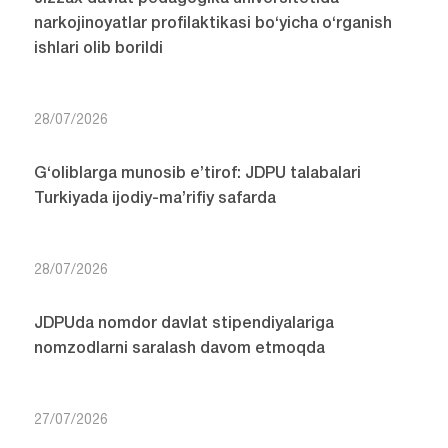
narkojinoyatlar profilaktikasi bo‘yicha o‘rganish
ishlari olib borildi
28/07/2026
G‘oliblarga munosib e’tirof: JDPU talabalari
Turkiyada ijodiy-ma’rifiy safarda
28/07/2026
JDPUda nomdor davlat stipendiyalariga
nomzodlarni saralash davom etmoqda
27/07/2026