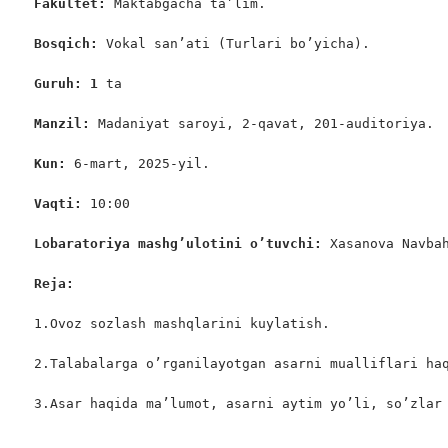
Fakultet: 
Maktabgacha ta’lim.

Bosqich: 
Vokal san’ati (Turlari bo’yicha).

Guruh: 1
 ta

Manzil: 
Madaniyat saroyi, 2-qavat, 201-auditoriya.

Kun: 
6-mart, 2025-yil.

Vaqti: 
10:00

Lobaratoriya mashg’ulotini o’tuvchi: 
Xasanova Navbah
Reja:
1.Ovoz sozlash mashqlarini kuylatish.

2.Talabalarga o’rganilayotgan asarni mualliflari haq
3.Asar haqida ma’lumot, asarni aytim yo’li, so’zlar 