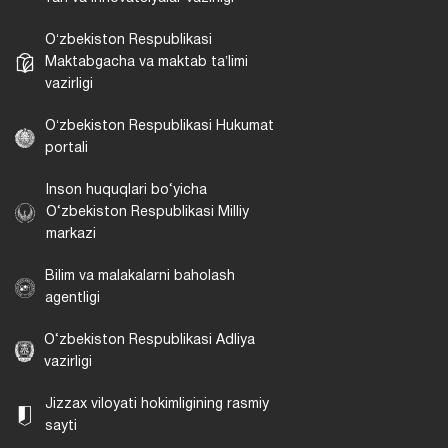
Oʻzbekiston Respublikasi
Maktabgacha va maktab taʼlimi
vazirligi
Oʻzbekiston Respublikasi Hukumat
portali
Inson huquqlari bo‘yicha
O‘zbekiston Respublikasi Milliy
markazi
Bilim va malakalarni baholash
agentligi
O‘zbekiston Respublikasi Adliya
vazirligi
Jizzax viloyati hokimligining rasmiy
sayti