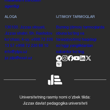
malakalarni baholash
agentligi
ALOQA
IJTIMOIY TARMOQLAR
130100. Jizzax viloyati,
Bizning ijtimoiy tarmoqlarda
Jizzax shahri, Sh. Rashidov
obuna boʻling va
koʻchasi, 4-uy.
+998 72 226
taraqqiyotimiz haqidagi
13 57
+998 72 226 68 10
soʻnggi yangiliklardan
info@jdpu.uz
xabardor boʻling.
jiz.jdpi@exat.uz
Universitetning rasmiy nomi oʻzbek tilida:
Jizzax davlat pedagogika universiteti