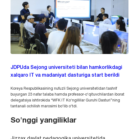
JDPUda Sejong universiteti bilan hamkorlikdagi
xalqaro IT va madaniyat dasturiga start berildi
Koreya Respublikasining nufuzli Sejong universitetidan tashrif
buyurgan 23 nafar talaba hamda professor-o‘qituvchilardan iborat
delegatsiya ishtirokida “WFK IT Ko‘ngillilar Guruhi Dasturi”ning
tantanali ochilish marosimi bo‘lib o‘tdi.
So'nggi yangiliklar
Jizzax davlat pedagogika universitetida