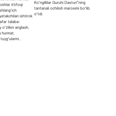
Ko‘ngillilar Guruhi Dasturi”ning
shlar ittifoqi
tantanali ochilish marosimi bo‘lib
shlang‘ich
o‘tdi.
yetakchilari ishtirok
safar talaba-
y o‘zlikni anglash,
a hurmat,
uyg‘ularini...