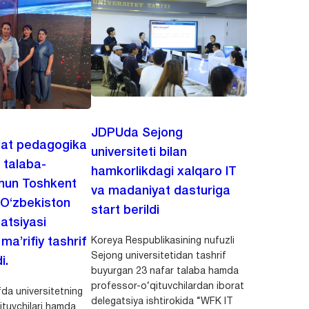
JDPUda Sejong
lat pedagogika
universiteti bilan
i talaba-
hamkorlikdagi xalqaro IT
chun Toshkent
va madaniyat dasturiga
 O‘zbekiston
start berildi
zatsiyasi
Koreya Respublikasining nufuzli
a’rifiy tashrif
Sejong universitetidan tashrif
i.
buyurgan 23 nafar talaba hamda
professor-o‘qituvchilardan iborat
da universitetning
delegatsiya ishtirokida “WFK IT
ituvchilari hamda