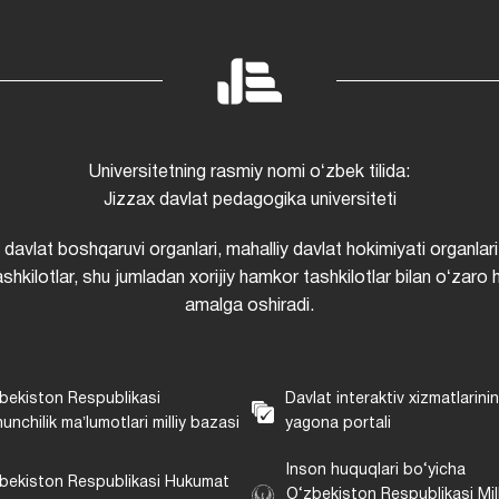
Universitetning rasmiy nomi oʻzbek tilida:
Jizzax davlat pedagogika universiteti
i davlat boshqaruvi organlari, mahalliy davlat hokimiyati organlari
shkilotlar, shu jumladan xorijiy hamkor tashkilotlar bilan oʻzaro 
amalga oshiradi.
bekiston Respublikasi
Davlat interaktiv xizmatlarini
unchilik maʼlumotlari milliy bazasi
yagona portali
Inson huquqlari bo‘yicha
bekiston Respublikasi Hukumat
O‘zbekiston Respublikasi Mill