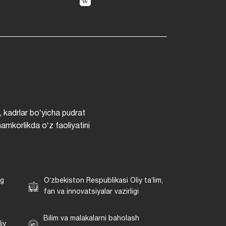
, kadrlar boʻyicha pudrat
hamkorlikda oʻz faoliyatini
ng
Oʻzbekiston Respublikasi Oliy taʼlim,
fan va innovatsiyalar vazirligi
Bilim va malakalarni baholash
iy