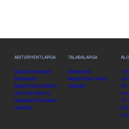
ABITURIYENTLARGA
TALABALARGA
AL
Qabul komissiyasi
Bakalavriat
130
Bakalavriat
Magistratura
Xorijiy
vilo
Magistratura
Ikkinchi
talabalar
Sh.
oliy taʼlim
Bilim va
4-u
malakalarni baholash
57
agentligi
inf
jiz