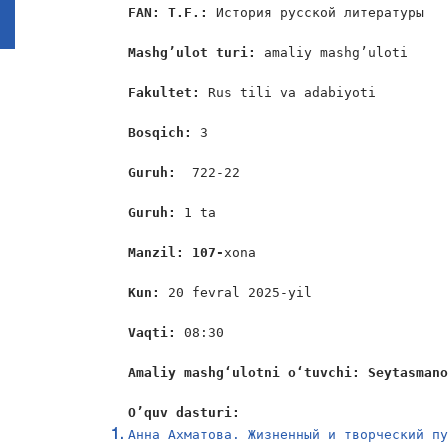
FAN
: 
T
.
F
.: 
История русской литературы

Mashg’ulot turi:
 amaliy mashg’uloti

Fakultet:
 Rus tili va adabiyoti

Bosqich: 
3

Guruh:  
722-22

Guruh: 
1 ta

Manzil: 107-
xona

Kun: 
20 fevral 2025-yil

Vaqti: 
08:30

Amaliy mashgʻulotni oʻtuvchi: Seytasman
O
’
quv
dasturi
:
Анна Ахматова. Жизненный и творческий п