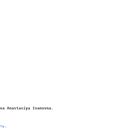
ova Anastasiya Ivanovna.
уть.