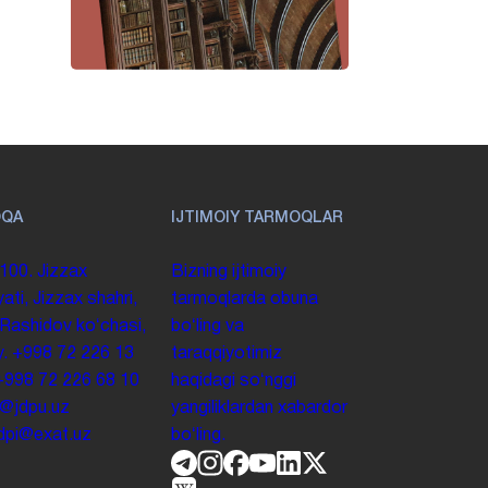
OQA
IJTIMOIY TARMOQLAR
100. Jizzax
Bizning ijtimoiy
yati, Jizzax shahri,
tarmoqlarda obuna
 Rashidov koʻchasi,
boʻling va
y.
+998 72 226 13
taraqqiyotimiz
+998 72 226 68 10
haqidagi soʻnggi
o@jdpu.uz
yangiliklardan xabardor
.jdpi@exat.uz
boʻling.