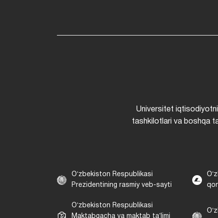
Universitet iqtisodiyotn
tashkilotlari va boshqa ta
Oʻzbekiston Respublikasi
Oʻz
Prezidentining rasmiy veb-sayti
qon
Oʻzbekiston Respublikasi
Oʻz
Maktabgacha va maktab taʼlimi