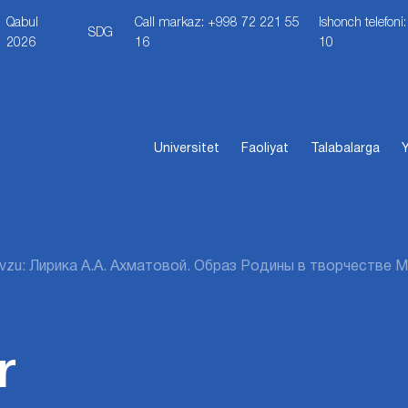
Qabul
Call markaz: +998 72 221 55
Ishonch telefon
SDG
2026
16
10
Universitet
Faoliyat
Talabalarga
Y
vzu: Лирика А.А. Ахматовой. Образ Родины в творчестве 
r