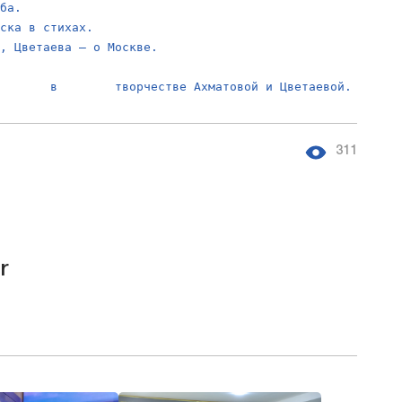
ьба.
иска в стихах.
е, Цветаева – о Москве.
        в        творчестве Ахматовой и Цветаевой.
311
r