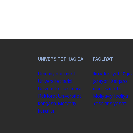
UNIVERSITET HAQIDA
FAOLIYAT
Umumiy maʼlumot
Ilmiy faoliyat
Oʻquv
Universitet tarixi
jarayoni
Xalqaro
Universitet tuzilmasi
munosabatlar
Rektorat
Universitet
Moliyaviy faoliyat
kengashi
Me'yoriy
Yoshlar siyosati
hujjatlar