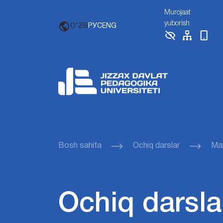
Murojaat
yuborish
O'ZB
РУС
ENG
Bosh sahifa
Ochiq darslar
Ma
Ochiq darsla