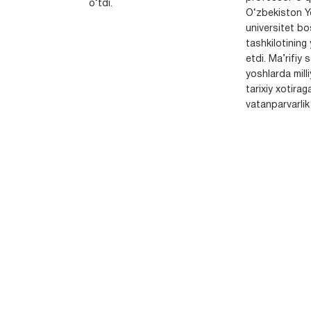
o‘tdi.
O‘zbekiston Yo
universitet bo
tashkilotining 
etdi. Ma’rifiy 
yoshlarda milli
tarixiy xotirag
vatanparvarlik t