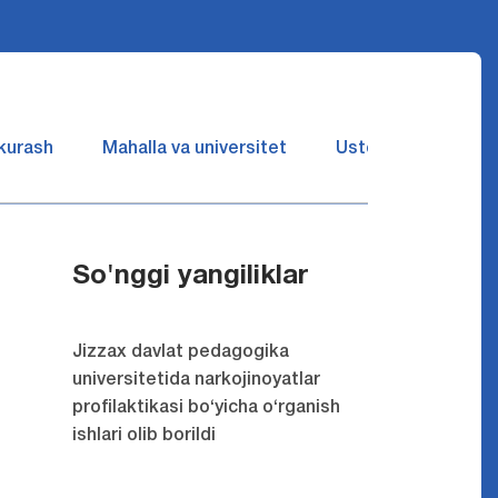
 kurash
Mahalla va universitet
Ustozlar suhbatin 
So'nggi yangiliklar
Jizzax davlat pedagogika
universitetida narkojinoyatlar
profilaktikasi bo‘yicha o‘rganish
ishlari olib borildi