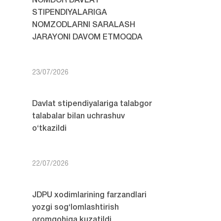
NOMDOR DAVLAT
STIPENDIYALARIGA
NOMZODLARNI SARALASH
JARAYONI DAVOM ETMOQDA
23/07/2026
Davlat stipendiyalariga talabgor
talabalar bilan uchrashuv
o‘tkazildi
22/07/2026
JDPU xodimlarining farzandlari
yozgi sog‘lomlashtirish
oromgohiga kuzatildi