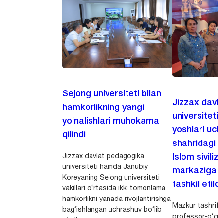
Sejong universiteti bilan
Jizzax dav
hamkorlikning yangi
universitet
yo‘nalishlari muhokama
yoshlari u
qilindi
shahridagi
Jizzax davlat pedagogika
Islom sivili
universiteti hamda Janubiy
markaziga m
Koreyaning Sejong universiteti
tashkil etild
vakillari o‘rtasida ikki tomonlama
hamkorlikni yanada rivojlantirishga
Mazkur tashrif
bag‘ishlangan uchrashuv bo‘lib
professor-o‘q