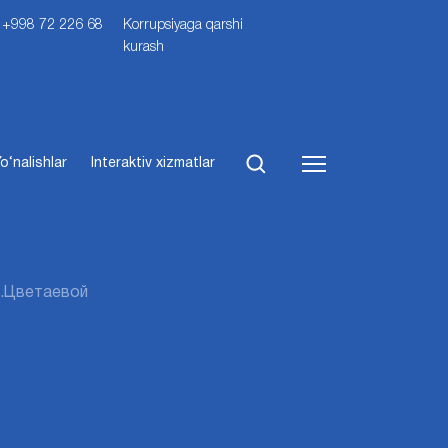
i: +998 72 226 68
Korrupsiyaga qarshi
kurash
o‘nalishlar
Interaktiv xizmatlar
М.Цветаевой