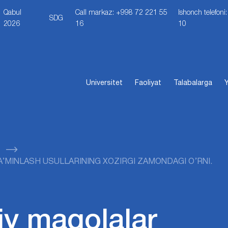
Qabul
Call markaz: +998 72 221 55
Ishonch telefon
SDG
2026
16
10
Universitet
Faoliyat
Talabalarga
Y
MINLASH USULLARINING XOZIRGI ZAMONDAGI O’RNI.
iy maqolalar