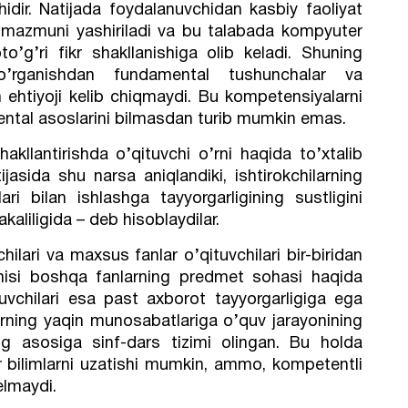
ishidir. Natijada foydalanuvchidan kasbiy faoliyat
mazmuni yashiriladi va bu talabada kompyuter
o’g’ri fikr shakllanishiga olib keladi. Shuning
 o’rganishdan fundamental tushunchalar va
 ehtiyoji kelib chiqmaydi. Bu kompetensiyalarni
ental asoslarini bilmasdan turib mumkin emas.
akllantirishda o’qituvchi o’rni haqida to’xtalib
ijasida shu narsa aniqlandiki, ishtirokchilarning
ari bilan ishlashga tayyorgarligining sustligini
kaliligida – deb hisoblaydilar.
hilari va maxsus fanlar o’qituvchilari bir-biridan
chisi boshqa fanlarning predmet sohasi haqida
vchilari esa past axborot tayyorgarligiga ega
larning yaqin munosabatlariga o’quv jarayonining
ng asosiga sinf-dars tizimi olingan. Bu holda
r bilimlarni uzatishi mumkin, ammo, kompetentli
elmaydi.