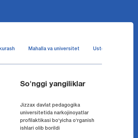
 kurash
Mahalla va universitet
Ustozlar suhbatin 
So'nggi yangiliklar
Jizzax davlat pedagogika
universitetida narkojinoyatlar
profilaktikasi bo‘yicha o‘rganish
ishlari olib borildi