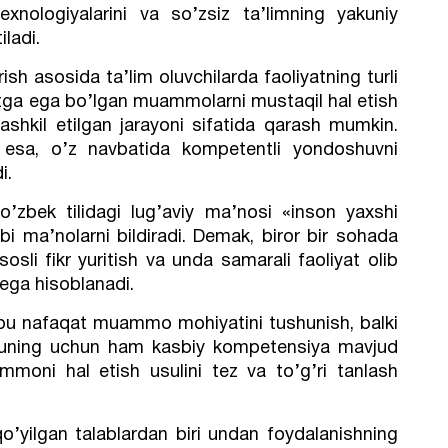
texnologiyalarini va so’zsiz ta’limning yakuniy
iladi.
ish asosida ta’lim oluvchilarda faoliyatning turli
atga ega bo’lgan muammolarni mustaqil hal etish
 tashkil etilgan jarayoni sifatida qarash mumkin.
 esa, o’z navbatida kompetentli yondoshuvni
i.
o’zbek tilidagi lug’aviy ma’nosi «inson yaxshi
bi ma’nolarni bildiradi. Demak, biror bir sohada
sli fikr yuritish va unda samarali faoliyat olib
ega hisoblanadi.
bu nafaqat muammo mohiyatini tushunish, balki
 Shuning uchun ham kasbiy kompetensiya mavjud
moni hal etish usulini tez va to’g’ri tanlash
qo’yilgan talablardan biri undan foydalanishning