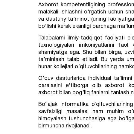
Axborot kompetentligining professio
malakali ishlashni o’rgatish uchun sha
va dasturiy ta’minot (uning faoliyati
bo’lishi kerak ekanligi barchaga ma’lu
Talabalarni ilmiy-tadqiqot faoliyati 
texnologiyalari imkoniyatlarini fao
ahamiyatga ega. Shu bilan birga, uzviyl
ta’minlash talab etiladi. Bu yerda u
hunar kollejlari o’qituvchilarining hamkor
O’quv dasturlarida individual ta’limn
darajasini e’tiborga olib axborot ko
axborot bilan bog’liq fanlarni tanlash n
Boʻlajak informatika oʻqituvchilarinin
xavfsizligi masalasi ham muhim o’r
himoyalash tushunchasiga ega bo’lga
birmuncha rivojlanadi.