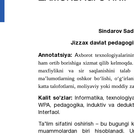
Sindarov Sad
Jizzax davlat pedagog
xborot texnologiyalarini
An
no
tatsiya:
A
ham ortib borishiga xizmat qilib kelmoqda
maxfiylikni va sir saqlanishini talab
ma’lumotlarning oshkor bo‘lishi, o‘g‘irlan
katta talofotlarni, moliyaviy yoki moddiy za
Kalit so’zlar:
Informatika, texnologiya
WPA, pedagogika, induktiv va dedukti
Interfaol.
Ta’lim sifatini oshirish – bu bugung
muammolardan biri hisoblanadi.
U