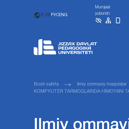
Murojaat
yuborish
O'ZB
РУС
ENG
Bosh sahifa
Ilmiy ommaviy maqolalar
KOMPYUTER TARMOQLARIDA HIMOYANI TA’
Ilmiy ommav