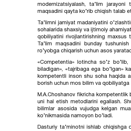
modernizatsiyalash, ta’lim jarayoni 
maqsadini qayta ko’rib chiqish talab et
Ta’limni jamiyat madaniyatini o’zlashtir
sohalarida shaxsiy va ijtimoiy ahamiy
qobiliyatini rivojlantirishning maxsus
Ta’lim maqsadini bunday tushunish
ro’yobga chiqarish uchun asos yaratad
«Competentia» lotincha so’z bo’lib, 
biladigan», «tajribaga ega bo’lgan» ka
kompetentli inson shu soha haqida aso
borish uchun mos bilim va qobiliyatga 
M.A.Choshanov fikricha kompetentlik 
uni hal etish metodlarini egallash.
bilimlar asosida vujudga kelgan muam
ko’nikmasida namoyon bo’ladi.
Dasturiy ta’minotni ishlab chiqishga 