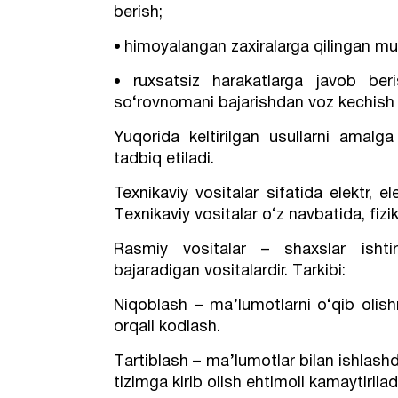
berish;
himoyalangan zaxiralarga qilingan mur
•
ruxsatsiz harakatlarga javob beri
•
so‘rovnomani bajarishdan voz kechish 
Yuqorida keltirilgan usullarni amalg
tadbiq etiladi.
Texnikaviy vositalar sifatida elektr, e
Тexnikaviy vositalar o‘z navbatida, fizi
Rasmiy vositalar – shaxslar ishtiro
bajaradigan vositalardir. Тarkibi:
Niqoblash – ma’lumotlarni o‘qib olishn
orqali kodlash.
Тartiblash – ma’lumotlar bilan ishlashd
tizimga kirib olish ehtimoli kamaytirilad