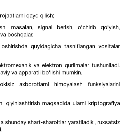
ojaatlarni qayd qilish;
sh, masalan, signal berish, o‘chirib qo‘yish,
va boshqalar.
a oshirishda quyidagicha tasniflangan vositalar
lektromexanik va elektron qurilmalar tushuniladi.
kaviy va apparatli bo‘lishi mumkin.
kisiz axborotlarni himoyalash funksiyalarini
i qiyinlashtirish maqsadida ularni kriptografiya
a shunday shart-sharoitlar yaratiladiki, ruxsatsiz
i.