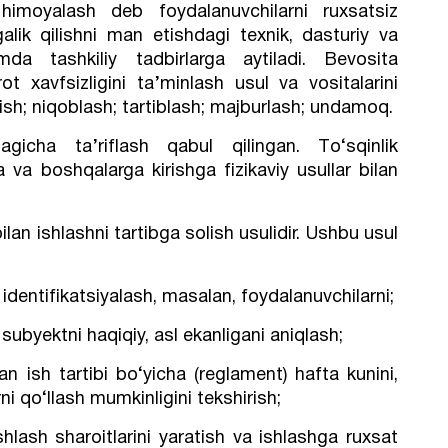
himoyalash deb foydalanuvchilarni ruxsatsiz
alik qilishni man etishdagi texnik, dasturiy va
mda tashkiliy tadbirlarga aytiladi. Bevosita
t xavfsizligini ta’minlash usul va vositalarini
arish; niqoblash; tartiblash; majburlash; undamoq.
dagicha ta’riflash qabul qilingan. Тo‘sqinlik
 va boshqalarga kirishga fizikaviy usullar bilan
ilan ishlashni tartibga solish usulidir. Ushbu usul
 identifikatsiyalash, masalan, foydalanuvchilarni;
 subyektni haqiqiy, asl ekanligani aniqlash;
gan ish tartibi bo‘yicha (reglament) hafta kunini,
rni qo‘llash mumkinligini tekshirish;
hlash sharoitlarini yaratish va ishlashga ruxsat