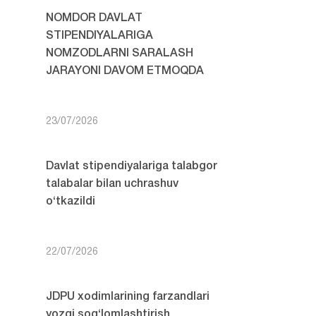
NOMDOR DAVLAT
STIPENDIYALARIGA
NOMZODLARNI SARALASH
JARAYONI DAVOM ETMOQDA
23/07/2026
Davlat stipendiyalariga talabgor
talabalar bilan uchrashuv
o‘tkazildi
22/07/2026
JDPU xodimlarining farzandlari
yozgi sog‘lomlashtirish