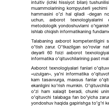
intuitiv (ichki hissiyot bilan) tushunil
muammolarining kompyuterli yechimi 
hammasini o’zi hal qiladi -degan not
uchun, axborot texnologiyalarini
metodologik yondoshuvlarni o’rganish
ishlab chiqish informatikaning fundam
Talabaning axborot kompetentligini sh
o’tish zarur. O’tkazilgan so’rovlar nat
deyarli 60 foizi axborot texnologiyal
informatika o’qituvchilarining past mala
Axborot texnologiyalari fanlari o’qituvc
«uzulgan», ya’ni informatika o’qituv
kam tasavvurga, maxsus fanlar o’qitu
ekanligini ko’rish mumkin. O’qituvchi
o’zi ham xalaqit beradi, chunki uni
o’qituvchi talabaga fan bo’yicha zaru
yondoshuv haqida gapirishga to’g’ri k