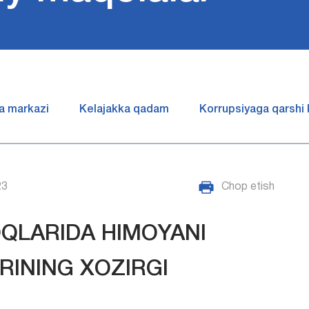
a markazi
Kelajakka qadam
Korrupsiyaga qarshi
23
Chop etish
LARIDA HIMOYANI
RINING XOZIRGI