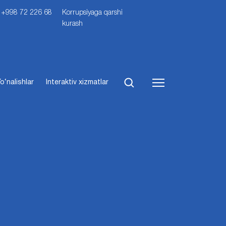
i: +998 72 226 68
Korrupsiyaga qarshi
kurash
o‘nalishlar
Interaktiv xizmatlar