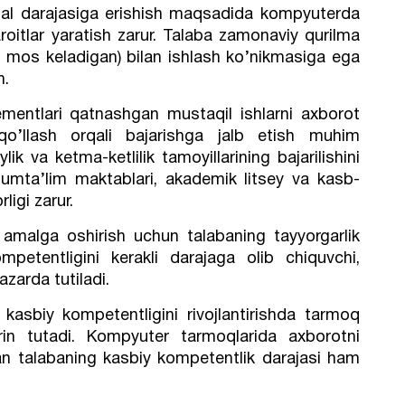
nal darajasiga erishish maqsadida kompyuterda
roitlar yaratish zarur. Talaba zamonaviy qurilma
ga mos keladigan) bilan ishlash ko’nikmasiga ega
m.
elementlari qatnashgan mustaqil ishlarni axborot
l qo’llash orqali bajarishga jalb etish muhim
ik va ketma-ketlilik tamoyillarining bajarilishini
mumta’lim maktablari, akademik litsey va kasb-
ligi zarur.
i amalga oshirish uchun talabaning tayyorgarlik
mpetentligini kerakli darajaga olib chiquvchi,
azarda tutiladi.
g kasbiy kompetentligini rivojlantirishda tarmoq
in tutadi. Kompyuter tarmoqlarida axborotni
n talabaning kasbiy kompetentlik darajasi ham