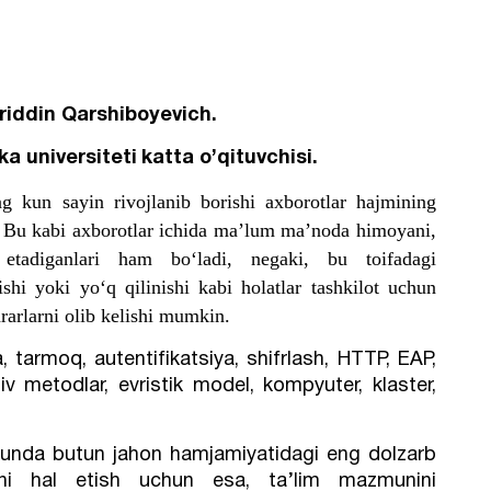
riddin Qarshiboyevich.
ika
universiteti
katta
o’qituvchisi
.
ng kun sayin rivojlanib borishi axborotlar hajmining
. Bu kabi axborotlar ichida ma’lum ma’noda himoyani,
 etadiganlari ham bo‘ladi, negaki, bu toifadagi
ishi yoki yo‘q qilinishi kabi holatlar tashkilot uchun
rarlarni olib kelishi mumkin.
, tarmoq, autentifikatsiya, shifrlash, HTTP, EAP,
v metodlar, evristik model, kompyuter, klaster,
i kunda butun jahon hamjamiyatidagi eng dolzarb
ni hal etish uchun esa, ta’lim mazmunini