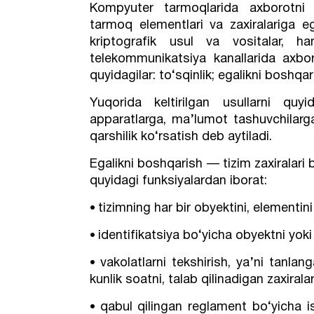
Kompyuter tarmoqlarida axborotni 
tarmoq elementlari va zaxiralariga eg
kriptografik usul va vositalar, ha
telekommunikatsiya kanallarida axboro
quyidagilar: to‘sqinlik; egalikni boshq
Yuqorida keltirilgan usullarni quyi
apparatlarga, ma’lumot tashuvchilarga
qarshilik ko‘rsatish deb aytiladi.
Egalikni boshqarish — tizim zaxiralari b
quyidagi funksiyalardan iborat:
tizimning har bir obyektini, elementini
•
identifikatsiya bo‘yicha obyektni yoki
•
vakolatlarni tekshirish, ya’ni tanlan
•
kunlik soatni, talab qilinadigan zaxirala
qabul qilingan reglament bo‘yicha is
•