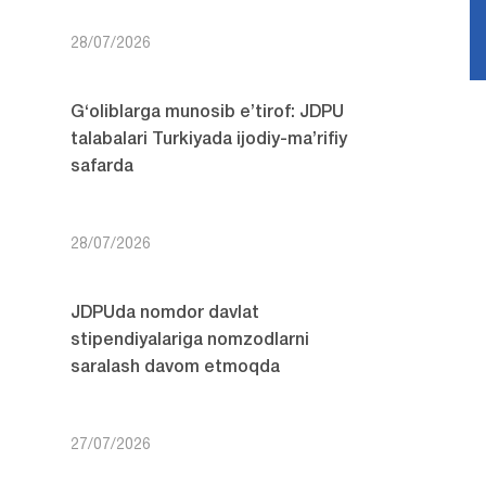
28/07/2026
G‘oliblarga munosib e’tirof: JDPU
talabalari Turkiyada ijodiy-ma’rifiy
safarda
28/07/2026
JDPUda nomdor davlat
stipendiyalariga nomzodlarni
saralash davom etmoqda
27/07/2026