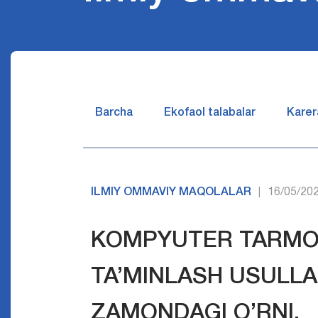
Barcha
Ekofaol talabalar
Karer
ILMIY OMMAVIY MAQOLALAR
16/05/20
|
KOMPYUTER TARMOQ
TA’MINLASH USULLA
ZAMONDAGI O’RNI.