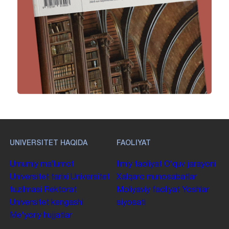
UNIVERSITET HAQIDA
FAOLIYAT
Umumiy maʼlumot
Ilmiy faoliyat
Oʻquv jarayoni
Universitet tarixi
Universitet
Xalqaro munosabatlar
tuzilmasi
Rektorat
Moliyaviy faoliyat
Yoshlar
Universitet kengashi
siyosati
Me'yoriy hujjatlar