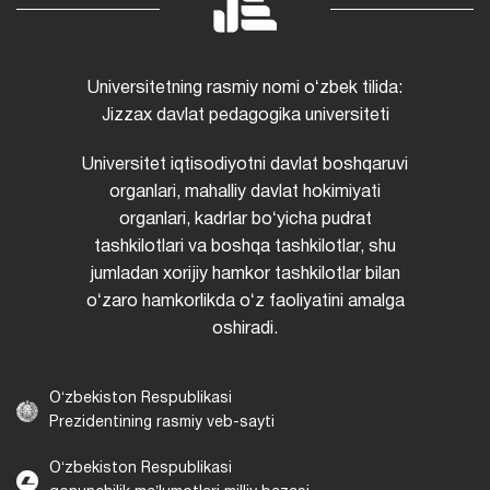
Universitetning rasmiy nomi oʻzbek tilida:
Jizzax davlat pedagogika universiteti
Universitet iqtisodiyotni davlat boshqaruvi
organlari, mahalliy davlat hokimiyati
organlari, kadrlar boʻyicha pudrat
tashkilotlari va boshqa tashkilotlar, shu
jumladan xorijiy hamkor tashkilotlar bilan
oʻzaro hamkorlikda oʻz faoliyatini amalga
oshiradi.
Oʻzbekiston Respublikasi
Prezidentining rasmiy veb-sayti
Oʻzbekiston Respublikasi