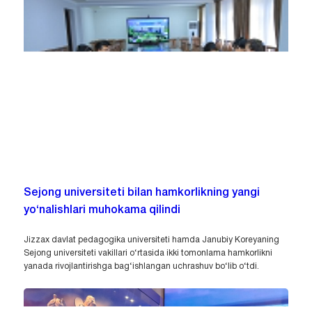
Sejong universiteti bilan hamkorlikning yangi
yo‘nalishlari muhokama qilindi
Jizzax davlat pedagogika universiteti hamda Janubiy Koreyaning
Sejong universiteti vakillari o‘rtasida ikki tomonlama hamkorlikni
yanada rivojlantirishga bag‘ishlangan uchrashuv bo‘lib o‘tdi.