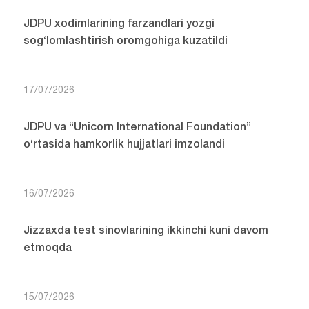
JDPU xodimlarining farzandlari yozgi
sog‘lomlashtirish oromgohiga kuzatildi
17/07/2026
JDPU va “Unicorn International Foundation”
o‘rtasida hamkorlik hujjatlari imzolandi
16/07/2026
Jizzaxda test sinovlarining ikkinchi kuni davom
etmoqda
15/07/2026