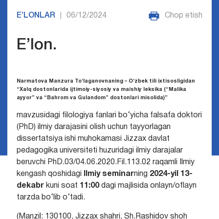
E’LONLAR
06/12/2024
Chop etish
|
E’lon.
Narmatova Manzura To‘laganovnaning – O‘zbek tili ixtisosligidan
“Xalq dostonlarida ijtimoiy-siyosiy va maishiy leksika (“Malika
ayyor” va “Bahrom va Gulandom” dostonlari misolida)”
mavzusidagi filologiya fanlari bo‘yicha falsafa doktori
(PhD) ilmiy darajasini olish uchun tayyorlagan
dissertatsiya ishi muhokamasi Jizzax davlat
pedagogika universiteti huzuridagi ilmiy darajalar
beruvchi PhD.03/04.06.2020.Fil.113.02 raqamli Ilmiy
kengash qoshidagi
Ilmiy seminar
ning
2024-yil 13-
dekabr
kuni soat
11:00
dagi majlisida onlayn/oflayn
tarzda bo‘lib o‘tadi.
(Manzil: 130100, Jizzax shahri, Sh.Rashidov shoh