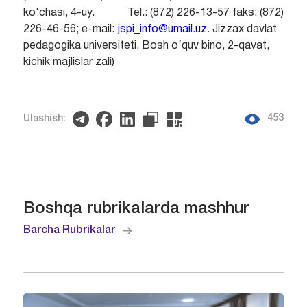
ko‘chasi, 4-uy. Tel.: (872) 226-13-57 faks: (872)
226-46-56; e-mail:
jspi_info@umail.uz
. Jizzax davlat
pedagogika universiteti, Bosh o‘quv bino, 2-qavat,
kichik majlislar zali)
453
Ulashish:
Boshqa rubrikalarda mashhur
Barcha Rubrikalar