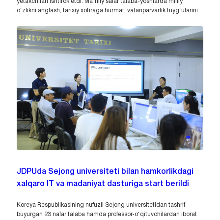
yetakchilari ishtirok etdi. Ma’rifiy safar talaba-yoshlarda milliy
o‘zlikni anglash, tarixiy xotiraga hurmat, vatanparvarlik tuyg‘ularini...
JDPUda Sejong universiteti bilan hamkorlikdagi
xalqaro IT va madaniyat dasturiga start berildi
Koreya Respublikasining nufuzli Sejong universitetidan tashrif
buyurgan 23 nafar talaba hamda professor-o‘qituvchilardan iborat