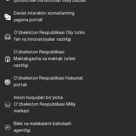
qonunchilik maʼlumotlari milliy bazasi
Davlat interaktiv xizmatlarining
yagona portali
Oʻzbekiston Respublikasi Oliy taʼlim,
fan va innovatsiyalar vazirligi
Oʻzbekiston Respublikasi
Maktabgacha va maktab taʼlimi
vazirligi
Oʻzbekiston Respublikasi Hukumat
portali
Inson huquqlari bo‘yicha
O‘zbekiston Respublikasi Milliy
markazi
Bilim va malakalarni baholash
agentligi