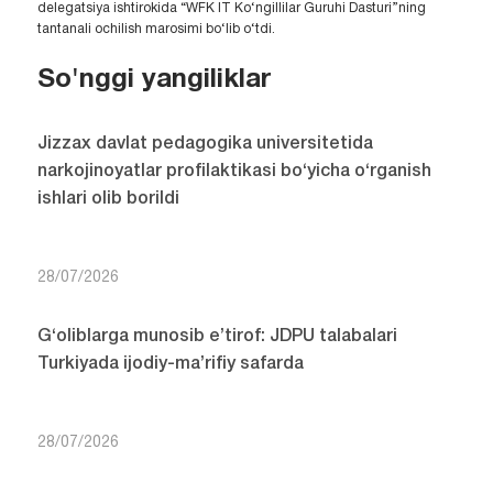
delegatsiya ishtirokida “WFK IT Ko‘ngillilar Guruhi Dasturi”ning
tantanali ochilish marosimi bo‘lib o‘tdi.
So'nggi yangiliklar
Jizzax davlat pedagogika universitetida
narkojinoyatlar profilaktikasi bo‘yicha o‘rganish
ishlari olib borildi
28/07/2026
G‘oliblarga munosib e’tirof: JDPU talabalari
Turkiyada ijodiy-ma’rifiy safarda
28/07/2026