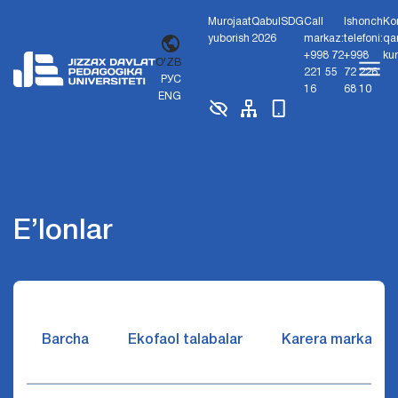
Murojaat
Qabul
SDG
Call
Ishonch
Ko
yuborish
2026
markaz:
telefoni:
qa
+998 72
+998
ku
O'ZB
221 55
72 226
РУС
16
68 10
ENG
E’lonlar
Barcha
Ekofaol talabalar
Karera markazi