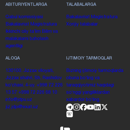
ABITURIYENTLARGA
TALABALARGA
Qabul komissiyasi
Bakalavriat
Magistratura
Bakalavriat
Magistratura
Xorijiy talabalar
Ikkinchi oliy taʼlim
Bilim va
malakalarni baholash
agentligi
ALOQA
IJTIMOIY TARMOQLAR
130100. Jizzax viloyati,
Bizning ijtimoiy tarmoqlarda
Jizzax shahri, Sh. Rashidov
obuna boʻling va
koʻchasi, 4-uy.
+998 72 226
taraqqiyotimiz haqidagi
13 57
+998 72 226 68 10
soʻnggi yangiliklardan
info@jdpu.uz
xabardor boʻling.
jiz.jdpi@exat.uz