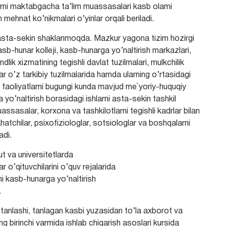
arni maktabgacha ta’lim muassasalari kasb olami
mehnat ko’nikmalari o’yinlar orqali beriladi.
 asta-sekin shaklanmoqda. Mazkur yagona tizim hozirgi
sb-hunar kolleji, kasb-hunarga yo’naltirish markazlari,
andlik xizmatining tegishli davlat tuzilmalari, mulkchilik
 o’z tarkibiy tuzilmalarida hamda ularning o’rtasidagi
faoliyatlarni bugungi kunda mavjud me`yoriy-huquqiy
 yo’naltirish borasidagi ishlarni asta-sekin tashkil
sasalar, korxona va tashkilotlarni tegishli kadrlar bilan
hatchilar, psixofiziologlar, sotsiologlar va boshqalarni
adi.
t va universitetlarda
o’qituvchilarini o’quv rejalarida
ni kasb-hunarga yo’naltirish
.
a tanlashi, tanlagan kasbi yuzasidan to’la axborot va
ng birinchi yarmida ishlab chiqarish asoslari kursida