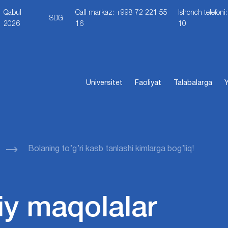
Qabul
Call markaz: +998 72 221 55
Ishonch telefon
SDG
2026
16
10
Universitet
Faoliyat
Talabalarga
Y
Bolaning to’g’ri kasb tanlashi kimlarga bog’liq!
iy maqolalar