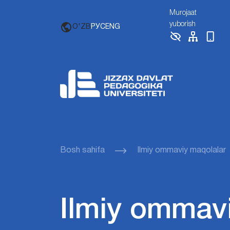
Murojaat
yuborish
O'ZB
РУС
ENG
Bosh sahifa
Ilmiy ommaviy maqolalar
Ilmiy ommav