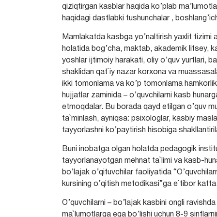
qiziqtirgan kasblar haqida ko’plab ma’lumotl
haqidagi dastlabki tushunchalar , boshlang’ich 
Mamlakatda kasbga yo’naltirish yaxlit tizimi
holatida bog’cha, maktab, akademik litsey, ka
yoshlar ijtimoiy harakati, oliy o’quv yurtlari, b
shaklidan qat`iy nazar korxona va muassasalar
ikki tomonlama va ko’p tomonlama hamkorlik 
hujjatlar zaminida – o’quvchilarni kasb hunarga
etmoqdalar. Bu borada qayd etilgan o’quv muas
ta`minlash, ayniqsa: psixologlar, kasbiy masla
tayyorlashni ko’paytirish hisobiga shakllantiril
Buni inobatga olgan holatda pedagogik institu
tayyorlanayotgan mehnat ta`limi va kasb-hunar 
bo’lajak o’qituvchilar faoliyatida “O’quvchilar
kursining o’qitish metodikasi”ga e`tibor katta
O’quvchilarni – bo’lajak kasbini ongli ravishd
ma`lumotlarga ega bo’lishi uchun 8-9 sinflarni