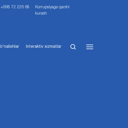
i: +998 72 226 68
Korrupsiyaga qarshi
kurash
o‘nalishlar
Interaktiv xizmatlar