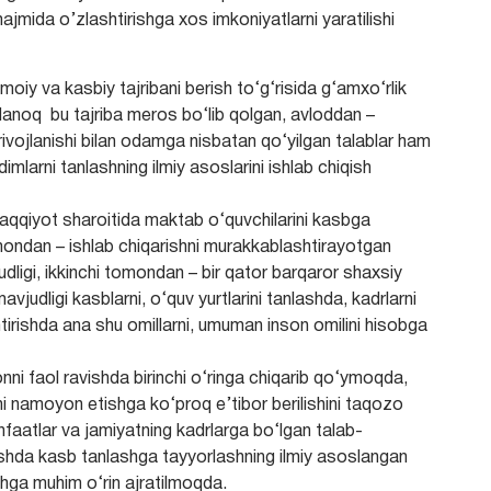
a hajmida o’zlashtirishga xos imkoniyatlarni yaratilishi
iy va kasbiy tajribani berish to‘g‘risida g‘amxo‘rlik
aridanoq bu tajriba meros bo‘lib qolgan, avloddan –
rivojlanishi bilan odamga nisbatan qo‘yilgan talablar ham
imlarni tanlashning ilmiy asoslarini ishlab chiqish
araqqiyot sharoitida maktab o‘quvchilarini kasbga
omondan – ishlab chiqarishni murakkablashtirayotgan
udligi, ikkinchi tomondan – bir qator barqaror shaxsiy
avjudligi kasblarni, o‘quv yurtlarini tanlashda, kadrlarni
shtirishda ana shu omillarni, umuman inson omilini hisobga
nni faol ravishda birinchi o‘ringa chiqarib qo‘ymoqda,
ni namoyon etishga ko‘proq e’tibor berilishini taqozo
nfaatlar va jamiyatning kadrlarga bo‘lgan talab-
ravishda kasb tanlashga tayyorlashning ilmiy asoslangan
shga muhim o‘rin ajratilmoqda.