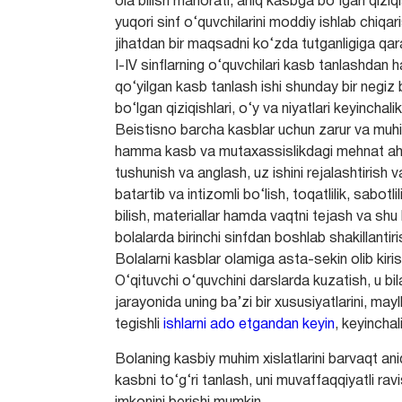
ola bilish mahorati, aniq kasbga bo‘lgan qiziqi
yuqori sinf o‘quvchilarini moddiy ishlab chiq
jihatdan bir maqsadni ko‘zda tutganligiga qarat
I-IV sinflarning o‘quvchilari kasb tanlashdan ha
qo‘yilgan kasb tanlash ishi shunday bir negiz b
bo‘lgan qiziqishlari, o‘y va niyatlari keyinchal
Beistisno barcha kasblar uchun zarur va muhim
hamma kasb va mutaxassislikdagi mehnat ahlig
tushunish va anglash, uz ishini rejalashtirish va 
batartib va intizomli bo‘lish, toqatlilik, sabotl
bilish, materiallar hamda vaqtni tejash va shu 
bolalarda birinchi sinfdan boshlab shakillantiri
Bolalarni kasblar olamiga asta-sekin olib kiris
O‘qituvchi o‘quvchini darslarda kuzatish, u bila
jarayonida uning ba’zi bir xususiyatlarini, mayl
tegishli
ishlarni ado etgandan keyin
, keyincha
Bolaning kasbiy muhim xislatlarini barvaqt an
kasbni to‘g‘ri tanlash, uni muvaffaqqiyatli ra