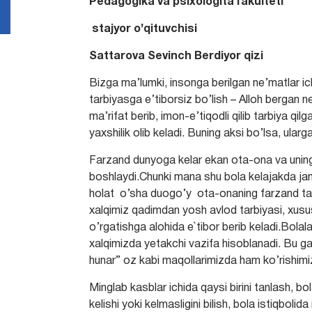
Pedagogika va psixologita fakulteti
stajyor o’qituvchisi
Sattarova Sevinch Berdiyor qizi
Bizga ma’lumki, insonga berilgan ne’matlar ic
tarbiyasga e’tiborsiz bo’lish – Alloh bergan n
ma’rifat berib, imon-e’tiqodli qilib tarbiya q
yaxshilik olib keladi. Buning aksi bo’lsa, ula
Farzand dunyoga kelar ekan ota-ona va uning ya
boshlaydi.Chunki mana shu bola kelajakda jam
holat o’sha duogo’y ota-onaning farzand tarb
xalqimiz qadimdan yosh avlod tarbiyasi, xusu
o’rgatishga alohida e`tibor berib keladi.Bolal
xalqimizda yetakchi vazifa hisoblanadi. Bu gapi
hunar” oz kabi maqollarimizda ham ko’rishim
Minglab kasblar ichida qaysi birini tanlash, bo
kelishi yoki kelmasligini bilish, bola istiqbo