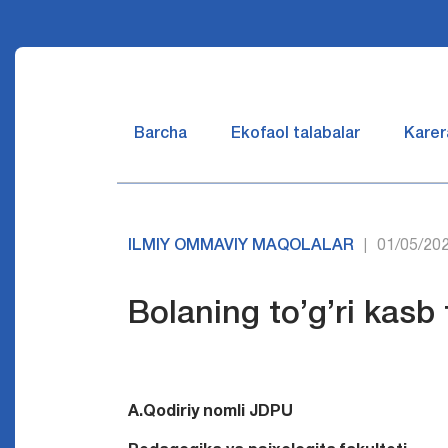
Barcha
Ekofaol talabalar
Karer
ILMIY OMMAVIY MAQOLALAR
01/05/20
|
Bolaning to’g’ri kasb 
A.Qodiriy nomli JDPU