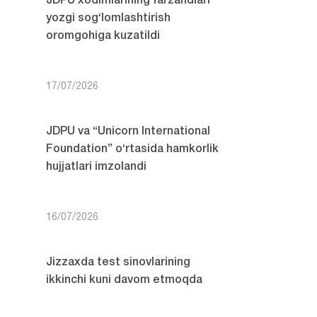
JDPU xodimlarining farzandlari
yozgi sog‘lomlashtirish
oromgohiga kuzatildi
17/07/2026
JDPU va “Unicorn International
Foundation” o‘rtasida hamkorlik
hujjatlari imzolandi
16/07/2026
Jizzaxda test sinovlarining
ikkinchi kuni davom etmoqda