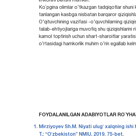
imkonini berishi mumkin.
Ko`pgina olimlar o‘tkazgan tadqiqotlar shuni 
tanlangan kasbga nisbatan barqaror qiziqishl
O‘qituvchining vazifasi -o‘quvchilarning qiziq
talab-ehtiyojlariga muvofiq shu qiziqishlarini
kamol toptirish uchun shart-sharoitlar yarati
o’rtasidagi hamkorlik muhim o’rin egallab ke
FOYDALANILGAN ADABIYOTLAR RO`YHAT
Mirziyoyev Sh.M. Niyati ulugʻ xalqning ishi 
T.: “Oʻzbekiston” NMIU, 2019. 75-bet.