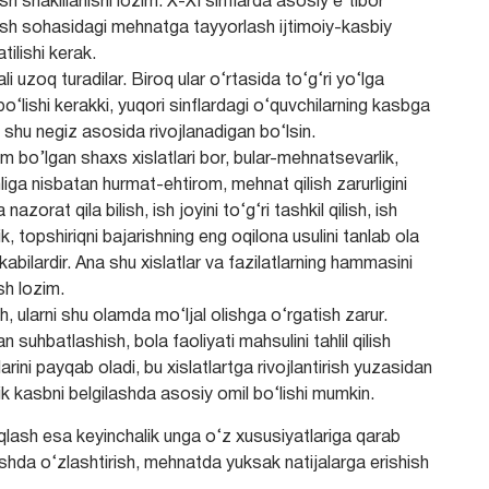
sh shakillanishi lozim. X-XI sinflarda asosiy e’tibor
arish sohasidagi mehnatga tayyorlash ijtimoiy-kasbiy
ilishi kerak.
li uzoq turadilar. Biroq ular o‘rtasida to‘g‘ri yo‘lga
o‘lishi kerakki, yuqori sinflardagi o‘quvchilarning kasbga
ik shu negiz asosida rivojlanadigan bo‘lsin.
 bo’lgan shaxs xislatlari bor, bular-mehnatsevarlik,
a nisbatan hurmat-ehtirom, mehnat qilish zarurligini
nazorat qila bilish, ish joyini to‘g‘ri tashkil qilish, ish
ilik, topshiriqni bajarishning eng oqilona usulini tanlab ola
kabilardir. Ana shu xislatlar va fazilatlarning hammasini
sh lozim.
h, ularni shu olamda mo‘ljal olishga o‘rgatish zarur.
n suhbatlashish, bola faoliyati mahsulini tahlil qilish
larini payqab oladi, bu xislatlartga rivojlantirish yuzasidan
lik kasbni belgilashda asosiy omil bo‘lishi mumkin.
iqlash esa keyinchalik unga o‘z xususiyatlariga qarab
vishda o‘zlashtirish, mehnatda yuksak natijalarga erishish