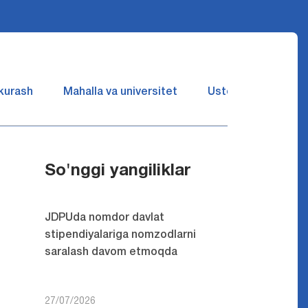
 kurash
Mahalla va universitet
Ustozlar suhbatin 
So'nggi yangiliklar
JDPUda nomdor davlat
stipendiyalariga nomzodlarni
saralash davom etmoqda
27/07/2026