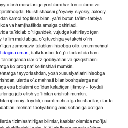
tayyorlash masalasiga yoshlarni har tomonlama va
a qaralmoqda. Bu ish shaxsni g‘oyaviy-siyosiy, axloqiy,
tdan kamol toptirish bilan, ya’ni butun ta’lim-tarbiya
likda va hamjihatlikda amalga oshiriladi.
rida ta’kidlab o‘tilganidek, vujudga keltirilayotgan
y ta’lim maktabiga, o‘qituvchiga yetakchi o‘rin
bo‘lgan zamonaviy talablarni hisobga olib, umummehnat
shdagina emas
, balki kasbni to‘g‘ri tanlashda ham
anlanganda ular o‘z qobiliyatlari va qiziqishlarini
tga ko‘proq naf keltirishlari mumkin.
i mehnatga tayyorlashdan, yosh xususiyatlarini hisobga
tirishdan, ularda o‘z mehnati bilan boshqalarga naf
unga esa bolalarni qo‘ldan keladigan ijtimoiy – foydali
rlariga jalb etish yo‘li bilan erishish mumkin.
ilari ijtimoiy-foydali, unumli mehnatga kirishadilar, ularda
bablari, mehnat faoliyatining aniq sohasiga bo‘lgan
arda tizimlashtirilgan bilimlar, kasblar olamida mo‘ljal