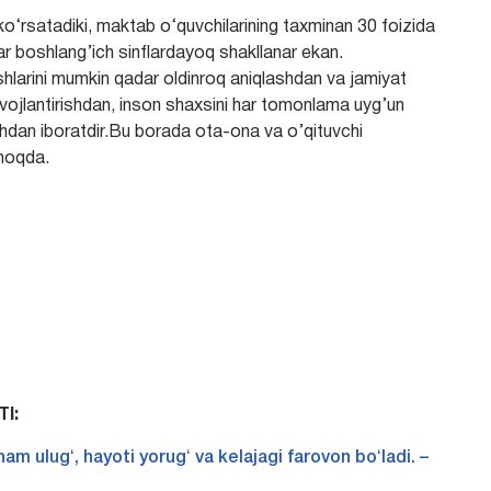
ko‘rsatadiki, maktab o‘quvchilarining taxminan 30 foizida
ar boshlang’ich sinflardayoq shakllanar ekan.
ishlarini mumkin qadar oldinroq aniqlashdan va jamiyat
 rivojlantirishdan, inson shaxsini har tomonlama uyg’un
shdan iboratdir.Bu borada ota-ona va o’qituvchi
lmoqda.
I:
ham ulugʻ, hayoti yorugʻ va kelajagi farovon boʻladi. –