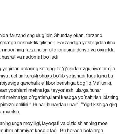
hida farzand eng ulug’idir. Shunday ekan, farzand
e’matga noshukrlik qilishdir. Farzandiga yoshligidan ilmu
ilgan insonning farzandlari ota-onasiga dunyo va oxiratda
rga hasrat va nadomat bo’ladi
qinlari bolaning kelajagi to’g’risida ezgu niyatlar qila
iyat uchun kerakli shaxs bo’lib yetishadi,faqatgina bu
iyasiga qanchalik e’tibor berishiga bog’liq.Ma`lumki,
san yoshlarni mehnatga tayyorlash, ularga hunar
arni mehnatga o’rgatish,ularni kasbga yo’naltirish bizning
mizni dalilini “ Hunar-hunardan unar”, “Yigit kishiga qirq
iz mumkin.
laning unga moyilligi, layoqati va qiziqishlarining mos
lida muhim ahamiyat kasb etadi. Bu borada bolalarga