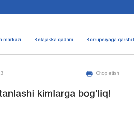
a markazi
Kelajakka qadam
Korrupsiyaga qarshi
23
Chop etish
tanlashi kimlarga bog’liq!