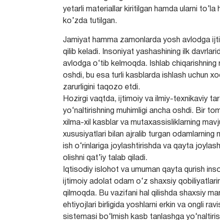
yetarli materiallar kiritilgan hamda ularni to’l
ko’zda tutilgan.
Jamiyat hamma zamonlarda yosh avlodga ijtimo
qilib keladi. Insoniyat yashashining ilk davrl
avlodga o‘tib kelmoqda. Ishlab chiqarishning 
oshdi, bu esa turli kasblarda ishlash uchun xod
zarurligini taqozo etdi.
Hozirgi vaqtda, ijtimoiy va ilmiy-texnikaviy t
yo‘naltirishning muhimligi ancha oshdi. Bir t
xilma-xil kasblar va mutaxassisliklarning mavj
xususiyatlari bilan ajralib turgan odamlarning m
ish o‘rinlariga joylashtirishda va qayta joyla
olishni qat’iy talab qiladi.
Iqtisodiy islohot va umuman qayta qurish inso
ijtimoiy adolat odam o‘z shaxsiy qobiliyatlari
qilmoqda. Bu vazifani hal qilishda shaxsiy ma
ehtiyojlari birligida yoshlarni erkin va ongli 
sistemasi bo‘lmish kasb tanlashga yo‘naltiri