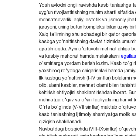
Yosh avlodni ongli ravishda kasb tanlashga 
uyg‘un rivojlantirishning muhim sharti sifatid
mehnatsevarlik, aqliy, estetik va jismoniy jiha
jarayoni, uning butun kompleksi bilan uzviy bir
Xalq ta’limining shu sohadagi bir qator qarorla
kasbga yo‘naltirishning davlat tizimida umumi
ajratilmoqda. Ayni o‘qituvchi mehnat ahliga 
va kasbiy mahorat hamda malakalarni
egalla
o‘smirlarga yordam berish lozim. Kasb to‘g‘ri t
yaxshiroq ro‘yobga chiqarishlari hamda jamiya
Ilk kasbga yo‘naltirish (I-IV sinflar) bolalarn
olib, ularni kasblar, mehnat olami bilan tanish
keltirish ehtiyojini shakllantirishdan iborat. B
mehnatga o‘quv va o‘yin faoliyatining har xil tu
O‘rta bo‘g`inda (V-VII sinflar) maktab o‘qituvch
kasb tanlashning ijtimoiy ahamiyatga molik sa
qiziqish shakillanadi.
Navbatdagi bosqichda (VIII-IXsinflar) o‘quvchil