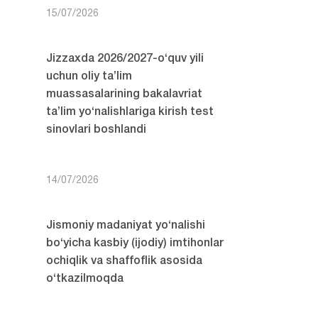
15/07/2026
Jizzaxda 2026/2027-o‘quv yili
uchun oliy ta’lim
muassasalarining bakalavriat
ta’lim yo‘nalishlariga kirish test
sinovlari boshlandi
14/07/2026
Jismoniy madaniyat yo‘nalishi
bo‘yicha kasbiy (ijodiy) imtihonlar
ochiqlik va shaffoflik asosida
o‘tkazilmoqda