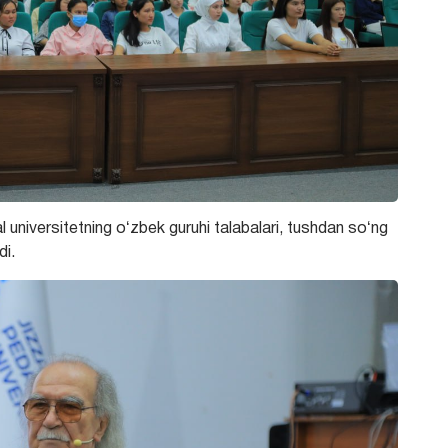
universitetning oʻzbek guruhi talabalari, tushdan soʻng
di.