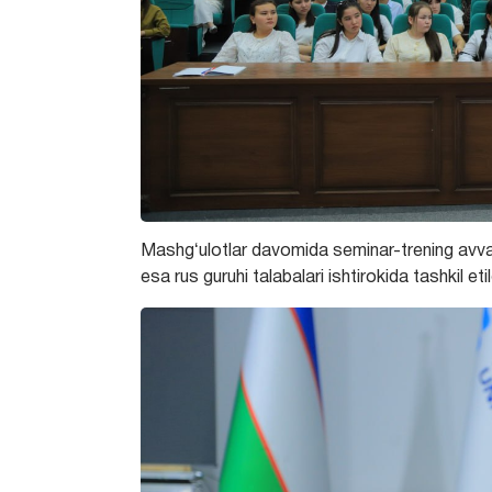
Mashgʻulotlar davomida seminar-trening avval 
esa rus guruhi talabalari ishtirokida tashkil etil