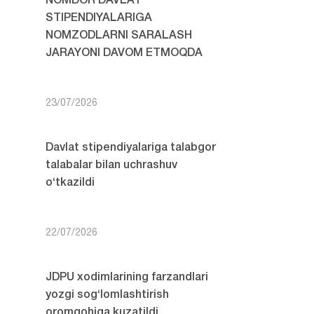
NOMDOR DAVLAT
STIPENDIYALARIGA
NOMZODLARNI SARALASH
JARAYONI DAVOM ETMOQDA
23/07/2026
Davlat stipendiyalariga talabgor
talabalar bilan uchrashuv
o‘tkazildi
22/07/2026
JDPU xodimlarining farzandlari
yozgi sog‘lomlashtirish
oromgohiga kuzatildi