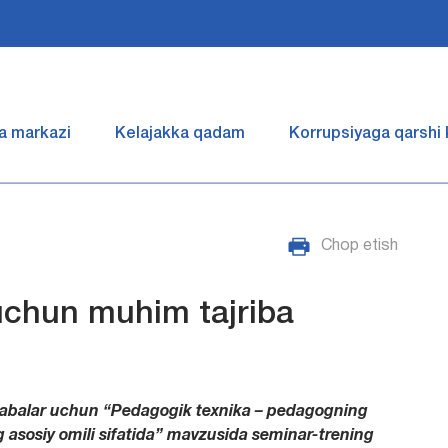
a markazi
Kelajakka qadam
Korrupsiyaga qarshi
Chop etish
uchun muhim tajriba
talabalar uchun “Pedagogik texnika – pedagogning
ng asosiy omili sifatida” mavzusida seminar-trening