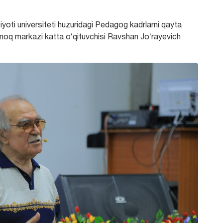
iyoti universiteti huzuridagi Pedagog kadrlarni qayta
armoq markazi katta oʻqituvchisi Ravshan Joʻrayevich