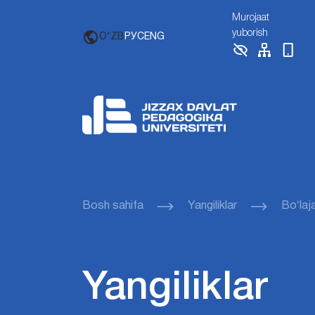
Murojaat
yuborish
O'ZB
РУС
ENG
Bosh sahifa
Yangiliklar
Boʻlaj
Yangiliklar