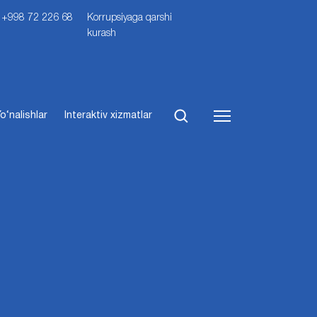
i: +998 72 226 68
Korrupsiyaga qarshi
kurash
o‘nalishlar
Interaktiv xizmatlar