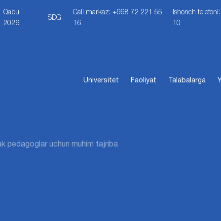
Qabul
Call markaz: +998 72 221 55
Ishonch telefon
SDG
2026
16
10
Universitet
Faoliyat
Talabalarga
Y
ak pedagoglar uchun muhim tajriba