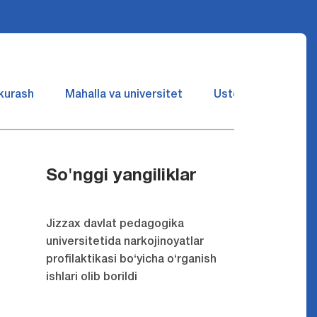
 kurash
Mahalla va universitet
Ustozlar suhbatin 
So'nggi yangiliklar
Jizzax davlat pedagogika
universitetida narkojinoyatlar
profilaktikasi bo‘yicha o‘rganish
ishlari olib borildi