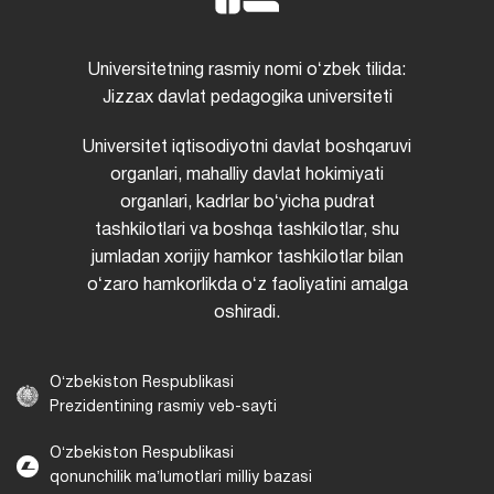
Universitetning rasmiy nomi oʻzbek tilida:
Jizzax davlat pedagogika universiteti
Universitet iqtisodiyotni davlat boshqaruvi
organlari, mahalliy davlat hokimiyati
organlari, kadrlar boʻyicha pudrat
tashkilotlari va boshqa tashkilotlar, shu
jumladan xorijiy hamkor tashkilotlar bilan
oʻzaro hamkorlikda oʻz faoliyatini amalga
oshiradi.
Oʻzbekiston Respublikasi
Prezidentining rasmiy veb-sayti
Oʻzbekiston Respublikasi
qonunchilik maʼlumotlari milliy bazasi