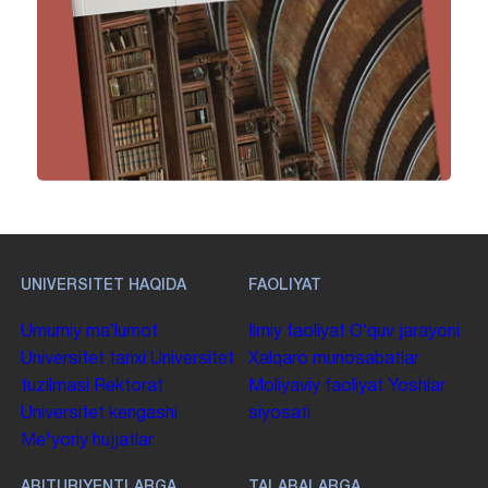
UNIVERSITET HAQIDA
FAOLIYAT
Umumiy maʼlumot
Ilmiy faoliyat
Oʻquv jarayoni
Universitet tarixi
Universitet
Xalqaro munosabatlar
tuzilmasi
Rektorat
Moliyaviy faoliyat
Yoshlar
Universitet kengashi
siyosati
Me'yoriy hujjatlar
ABITURIYENTLARGA
TALABALARGA