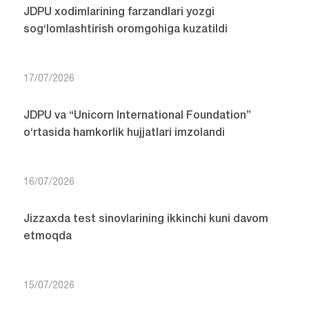
JDPU xodimlarining farzandlari yozgi
sog‘lomlashtirish oromgohiga kuzatildi
17/07/2026
JDPU va “Unicorn International Foundation”
o‘rtasida hamkorlik hujjatlari imzolandi
16/07/2026
Jizzaxda test sinovlarining ikkinchi kuni davom
etmoqda
15/07/2026