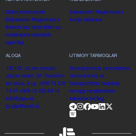
Qabul komissiyasi
Bakalavriat
Magistratura
Bakalavriat
Magistratura
Xorijiy talabalar
Ikkinchi oliy taʼlim
Bilim va
malakalarni baholash
agentligi
ALOQA
IJTIMOIY TARMOQLAR
130100. Jizzax viloyati,
Bizning ijtimoiy tarmoqlarda
Jizzax shahri, Sh. Rashidov
obuna boʻling va
koʻchasi, 4-uy.
+998 72 226
taraqqiyotimiz haqidagi
13 57
+998 72 226 68 10
soʻnggi yangiliklardan
info@jdpu.uz
xabardor boʻling.
jiz.jdpi@exat.uz