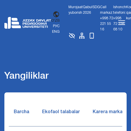
Murojaat
Qabul
SDG
Call
Ishonch
Ko
yuborish
2026
markaz:
telefoni:
qa
+998 72
+998
ku
O'ZB
221 55
72 226
РУС
16
68 10
ENG
Yangiliklar
Barcha
Ekofaol talabalar
Karera markazi