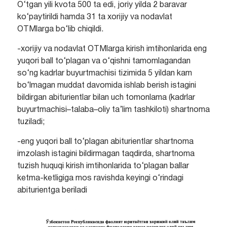
O‘tgan yili kvota 500 ta edi, joriy yilda 2 baravar
ko‘paytirildi hamda 31 ta xorijiy va nodavlat
OTMlarga bo‘lib chiqildi.
-xorijiy va nodavlat OTMlarga kirish imtihonlarida eng
yuqori ball to‘plagan va o‘qishni tamomlagandan
so‘ng kadrlar buyurtmachisi tizimida 5 yildan kam
bo‘lmagan muddat davomida ishlab berish istagini
bildirgan abiturientlar bilan uch tomonlama (kadrlar
buyurtmachisi–talaba–oliy ta’lim tashkiloti) shartnoma
tuziladi;
-eng yuqori ball to‘plagan abiturientlar shartnoma
imzolash istagini bildirmagan taqdirda, shartnoma
tuzish huquqi kirish imtihonlarida to‘plagan ballar
ketma-ketligiga mos ravishda keyingi o‘rindagi
abiturientga beriladi