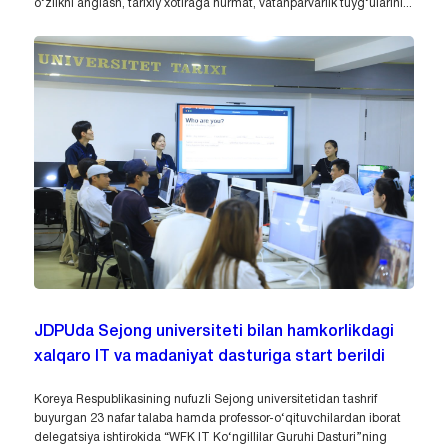
o‘zlikni anglash, tarixiy xotiraga hurmat, vatanparvarlik tuyg‘ularini...
JDPUda Sejong universiteti bilan hamkorlikdagi
xalqaro IT va madaniyat dasturiga start berildi
Koreya Respublikasining nufuzli Sejong universitetidan tashrif
buyurgan 23 nafar talaba hamda professor-o‘qituvchilardan iborat
delegatsiya ishtirokida “WFK IT Ko‘ngillilar Guruhi Dasturi”ning