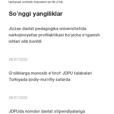
tantanali ochilish marosimi bo‘lib o‘tdi.
So'nggi yangiliklar
Jizzax davlat pedagogika universitetida
narkojinoyatlar profilaktikasi bo‘yicha o‘rganish
ishlari olib borildi
28/07/2026
G‘oliblarga munosib e’tirof: JDPU talabalari
Turkiyada ijodiy-ma’rifiy safarda
28/07/2026
JDPUda nomdor davlat stipendiyalariga