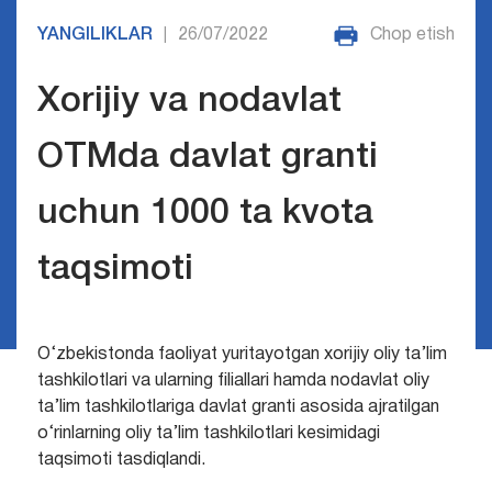
YANGILIKLAR
26/07/2022
Chop etish
|
Xorijiy va nodavlat
OTMda davlat granti
uchun 1000 ta kvota
taqsimoti
O‘zbekistonda faoliyat yuritayotgan xorijiy oliy ta’lim
tashkilotlari va ularning filiallari hamda nodavlat oliy
ta’lim tashkilotlariga davlat granti asosida ajratilgan
o‘rinlarning oliy ta’lim tashkilotlari kesimidagi
taqsimoti tasdiqlandi.