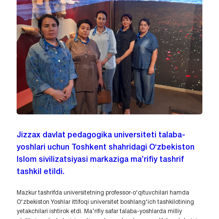
Jizzax davlat pedagogika universiteti talaba-
yoshlari uchun Toshkent shahridagi O‘zbekiston
Islom sivilizatsiyasi markaziga ma’rifiy tashrif
tashkil etildi.
Mazkur tashrifda universitetning professor-o‘qituvchilari hamda
O‘zbekiston Yoshlar ittifoqi universitet boshlang‘ich tashkilotining
yetakchilari ishtirok etdi. Ma’rifiy safar talaba-yoshlarda milliy