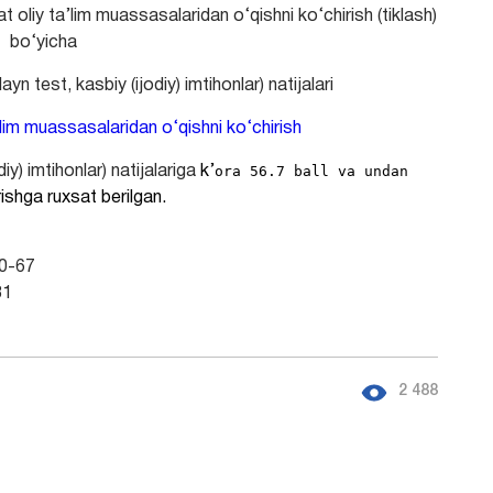
t oliy ta’lim muassasalaridan o‘qishni ko‘chirish (tiklash)
bo‘yicha
n test, kasbiy (ijodiy) imtihonlar) natijalari
a’lim muassasalaridan o‘qishni ko‘chirish
ora 56.7 ball va undan
iy) imtihonlar) natijalariga
k’
rishga ruxsat berilgan.
00-67
81
2 488