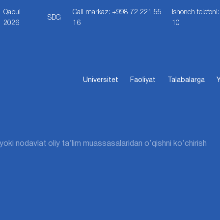
Qabul
Call markaz: +998 72 221 55
Ishonch telefon
SDG
2026
16
10
Universitet
Faoliyat
Talabalarga
Y
 yoki nodavlat oliy ta’lim muassasalaridan o‘qishni ko‘chirish