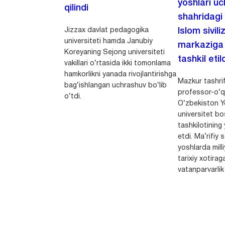
yoshlari u
qilindi
shahridagi
Jizzax davlat pedagogika
Islom sivili
universiteti hamda Janubiy
markaziga m
Koreyaning Sejong universiteti
tashkil etild
vakillari o‘rtasida ikki tomonlama
hamkorlikni yanada rivojlantirishga
Mazkur tashrif
bag‘ishlangan uchrashuv bo‘lib
professor-o‘q
o‘tdi.
O‘zbekiston Yo
universitet bo
tashkilotining 
etdi. Ma’rifiy 
yoshlarda milli
tarixiy xotirag
vatanparvarlik t