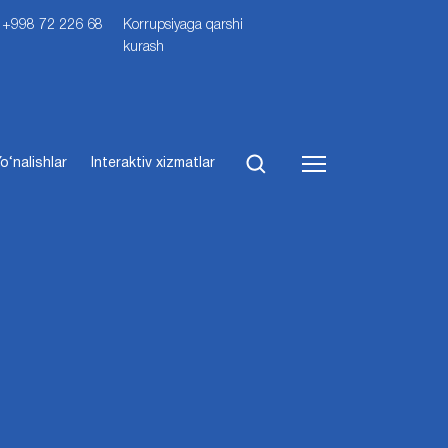
i: +998 72 226 68
Korrupsiyaga qarshi
kurash
o‘nalishlar
Interaktiv xizmatlar