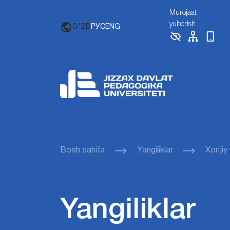
Murojaat
yuborish
O'ZB
РУС
ENG
Bosh sahifa
Yangiliklar
Xorijiy
Yangiliklar