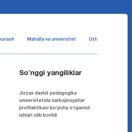
 kurash
Mahalla va universitet
Ustozlar suhbatin 
So'nggi yangiliklar
Jizzax davlat pedagogika
universitetida narkojinoyatlar
profilaktikasi bo‘yicha o‘rganish
ishlari olib borildi