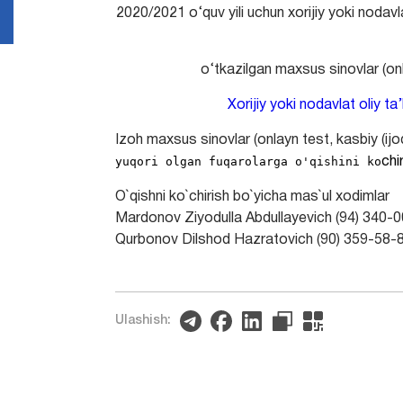
2020/2021 o‘quv yili uchun xorijiy yoki nodavla
o‘tkazilgan maxsus sinovlar (onlay
Xorijiy yoki nodavlat oliy t
Izoh maxsus sinovlar (onlayn test, kasbiy (ijod
yuqori olgan fuqarolarga o'qishini ko
chi
O`qishni ko`chirish bo`yicha mas`ul xodimlar
Mardonov Ziyodulla Abdullayevich (94) 340-
Qurbonov Dilshod Hazratovich (90) 359-58-
Ulashish: