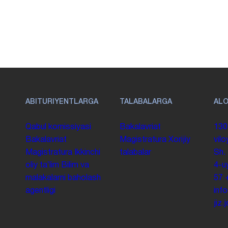
ABITURIYENTLARGA
TALABALARGA
AL
Qabul komissiyasi
Bakalavriat
130
Bakalavriat
Magistratura
Xorijiy
vilo
Magistratura
Ikkinchi
talabalar
Sh.
oliy taʼlim
Bilim va
4-u
malakalarni baholash
57
agentligi
inf
jiz