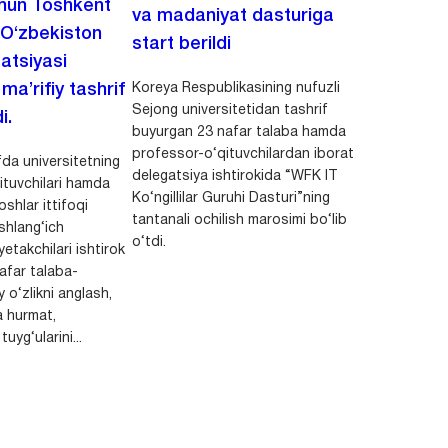
chun Toshkent
va madaniyat dasturiga
 O‘zbekiston
start berildi
zatsiyasi
Koreya Respublikasining nufuzli
a’rifiy tashrif
Sejong universitetidan tashrif
i.
buyurgan 23 nafar talaba hamda
professor-o‘qituvchilardan iborat
da universitetning
delegatsiya ishtirokida “WFK IT
ituvchilari hamda
Ko‘ngillilar Guruhi Dasturi”ning
shlar ittifoqi
tantanali ochilish marosimi bo‘lib
shlang‘ich
o‘tdi.
yetakchilari ishtirok
safar talaba-
y o‘zlikni anglash,
a hurmat,
uyg‘ularini...