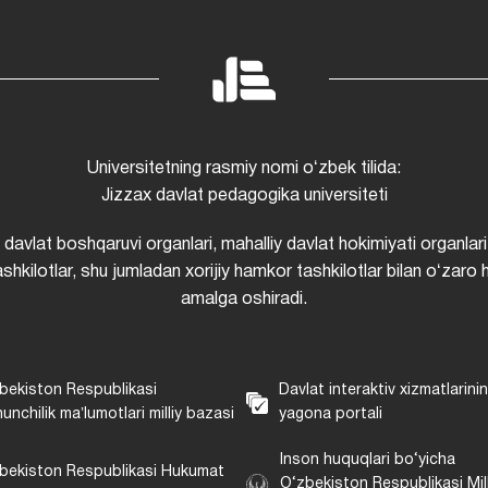
Universitetning rasmiy nomi oʻzbek tilida:
Jizzax davlat pedagogika universiteti
i davlat boshqaruvi organlari, mahalliy davlat hokimiyati organlari
shkilotlar, shu jumladan xorijiy hamkor tashkilotlar bilan oʻzaro 
amalga oshiradi.
bekiston Respublikasi
Davlat interaktiv xizmatlarini
unchilik maʼlumotlari milliy bazasi
yagona portali
Inson huquqlari bo‘yicha
bekiston Respublikasi Hukumat
O‘zbekiston Respublikasi Mill