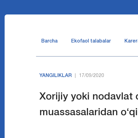
Barcha
Ekofaol talabalar
Karer
YANGILIKLAR
17/09/2020
|
Xorijiy yoki nodavlat o
muassasalaridan o‘qi