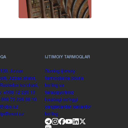
OQA
IJTIMOIY TARMOQLAR
100. Jizzax
Bizning ijtimoiy
yati, Jizzax shahri,
tarmoqlarda obuna
 Rashidov koʻchasi,
boʻling va
y.
+998 72 226 13
taraqqiyotimiz
+998 72 226 68 10
haqidagi soʻnggi
o@jdpu.uz
yangiliklardan xabardor
.jdpi@exat.uz
boʻling.