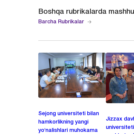
Boshqa rubrikalarda mashhu
Barcha Rubrikalar
Sejong universiteti bilan
Jizzax dav
hamkorlikning yangi
universitet
yo‘nalishlari muhokama