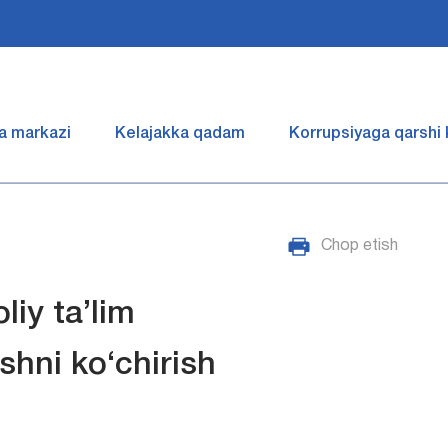
a markazi
Kelajakka qadam
Korrupsiyaga qarshi
Chop etish
liy ta’lim
shni ko‘chirish