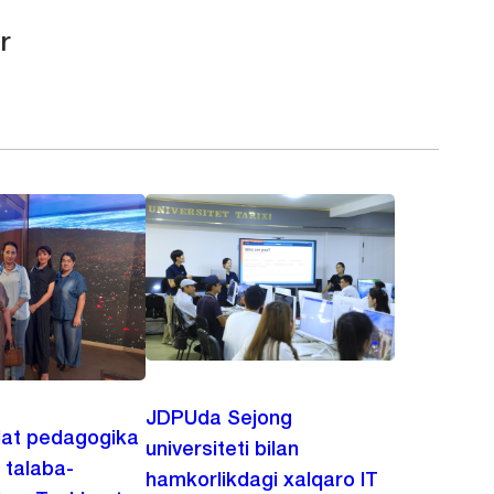
r
JDPUda Sejong
lat pedagogika
universiteti bilan
i talaba-
hamkorlikdagi xalqaro IT