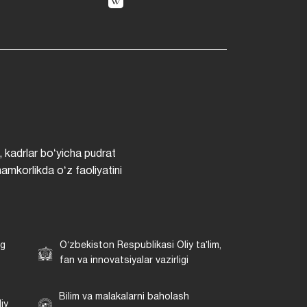
, kadrlar boʻyicha pudrat
hamkorlikda oʻz faoliyatini
ng
Oʻzbekiston Respublikasi Oliy taʼlim,
fan va innovatsiyalar vazirligi
Bilim va malakalarni baholash
iy