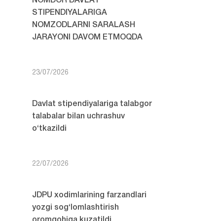
NOMDOR DAVLAT
STIPENDIYALARIGA
NOMZODLARNI SARALASH
JARAYONI DAVOM ETMOQDA
23/07/2026
Davlat stipendiyalariga talabgor
talabalar bilan uchrashuv
o‘tkazildi
22/07/2026
JDPU xodimlarining farzandlari
yozgi sog‘lomlashtirish
oromgohiga kuzatildi