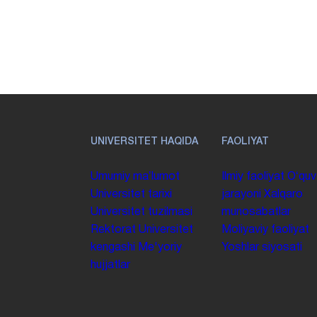
UNIVERSITET HAQIDA
FAOLIYAT
Umumiy maʼlumot
Ilmiy faoliyat
Oʻquv
Universitet tarixi
jarayoni
Xalqaro
Universitet tuzilmasi
munosabatlar
Rektorat
Universitet
Moliyaviy faoliyat
kengashi
Me'yoriy
Yoshlar siyosati
hujjatlar