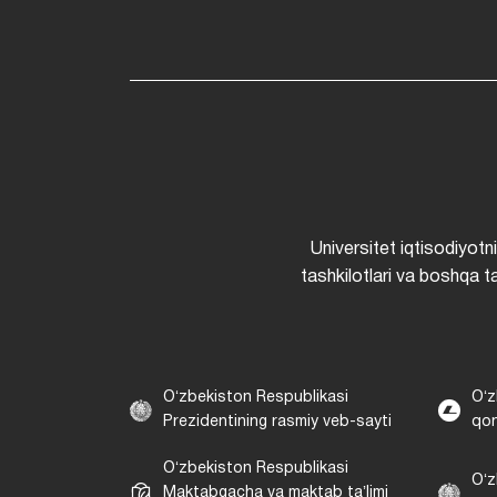
Universitet iqtisodiyotn
tashkilotlari va boshqa ta
Oʻzbekiston Respublikasi
Oʻz
Prezidentining rasmiy veb-sayti
qon
Oʻzbekiston Respublikasi
Oʻz
Maktabgacha va maktab taʼlimi