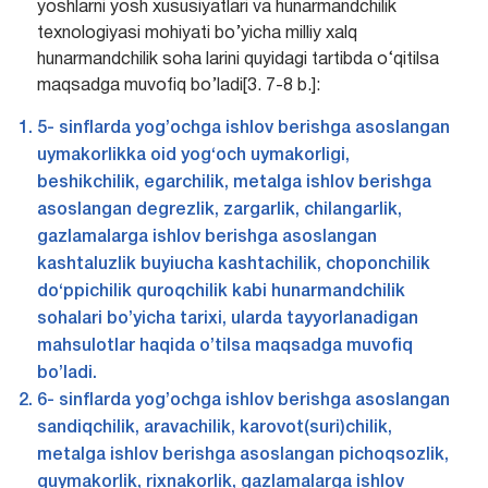
yoshlarni yosh xususiyatlari va hunarmandchilik
texnologiyasi mohiyati bo’yicha milliy xalq
hunarmandchilik soha larini quyidagi tartibda o‘qitilsa
maqsadga muvofiq bo’ladi[3. 7-8 b.]:
5- sinflarda yog’ochga ishlov berishga asoslangan
uymakorlikka oid yog‘och uymakorligi,
beshikchilik, egarchilik, metalga ishlov berishga
asoslangan degrezlik, zargarlik, chilangarlik,
gazlamalarga ishlov berishga asoslangan
kashtaluzlik buyiucha kashtachilik, choponchilik
do‘ppichilik quroqchilik kabi hunarmandchilik
sohalari bo’yicha tarixi, ularda tayyorlanadigan
mahsulotlar haqida o’tilsa maqsadga muvofiq
bo’ladi.
6- sinflarda yog’ochga ishlov berishga asoslangan
sandiqchilik, aravachilik, karovot(suri)chilik,
metalga ishlov berishga asoslangan pichoqsozlik,
quymakorlik, rixnakorlik, gazlamalarga ishlov