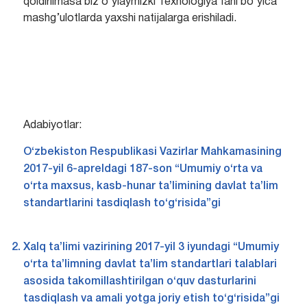
qoldirilmasa biz o’ylaymizki Texnologiya fani bo’yica
mashg’ulotlarda yaxshi natijalarga erishiladi.
Adabiyotlar:
O‘zbekiston Respublikasi Vazirlar Mahkamasining
2017-yil 6-apreldagi 187-son “Umumiy o‘rta va
o‘rta maxsus, kasb-hunar ta’limining davlat ta’lim
standartlarini tasdiqlash to‘g‘risida”gi
Xalq ta’limi vazirining 2017-yil 3 iyundagi “Umumiy
o‘rta ta’limning davlat ta’lim standartlari talablari
asosida takomillashtirilgan o‘quv dasturlarini
tasdiqlash va amali yotga joriy etish to‘g‘risida”gi