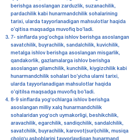
berishga asoslangan zarduzlik, suzanachilik,
pardachilik kabi hunarmandchilik sohalarining
tarixi, ularda tayyorlanadigan mahsulotlar haqida
o’qitisa maqsadga muvofiq bo’ladi.
7- sinflarda yog’ochga ishlov berishga asoslangan
savatchilik, buyrachilik, sandalchilik, kuvichilik,
metalga ishlov berishga asoslangan misgarlik,
qandakorlik, gazlamalarga ishlov berishga
asoslangan gilamchilik, kunchilik, kiygizchilik kabi
hunarmandchilik sohalari bo’yicha ularni tarixi,
ularda tayyorlanadigan mahsulotlar haqida
o’qitilsa maqsadga muvofiq bo’ladi.
8-9 sinflarda yog‘ochlarga ishlov berishga
asoslangan milliy xalq hunarmandchilik
sohalaridan yog‘och uymakorligi, beshikchilik,
aravachilik, egarchilik, sandiqchilik, sandalchilik,
savatchilik, buyrachilik, karovot(suri)chilik, musiqa
cholg‘u asboblarini tayyorlaydigan hunarmand