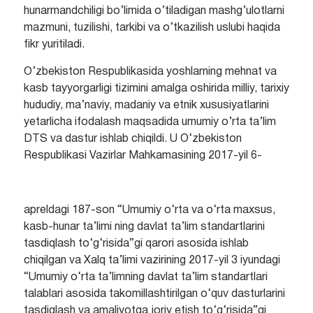
hunarmandchiligi bo’limida o’tiladigan mashg’ulotlarni
mazmuni, tuzilishi, tarkibi va o’tkazilish uslubi haqida
fikr yuritiladi.
O’zbekiston Respublikasida yoshlarning mehnat va
kasb tayyorgarligi tizimini amalga oshirida milliy, tarixiy
hududiy, ma’naviy, madaniy va etnik xususiyatlarini
yetarlicha ifodalash maqsadida umumiy o’rta ta’lim
DTS va dastur ishlab chiqildi. U O‘zbekiston
Respublikasi Vazirlar Mahkamasining 2017-yil 6-
apreldagi 187-son “Umumiy o‘rta va o‘rta maxsus,
kasb-hunar ta’limi ning davlat ta’lim standartlarini
tasdiqlash to‘g‘risida”gi qarori asosida ishlab
chiqilgan va Xalq ta’limi vazirining 2017-yil 3 iyundagi
“Umumiy o‘rta ta’limning davlat ta’lim standartlari
talablari asosida takomillashtirilgan o‘quv dasturlarini
tasdiqlash va amaliyotga joriy etish to‘g‘risida”gi