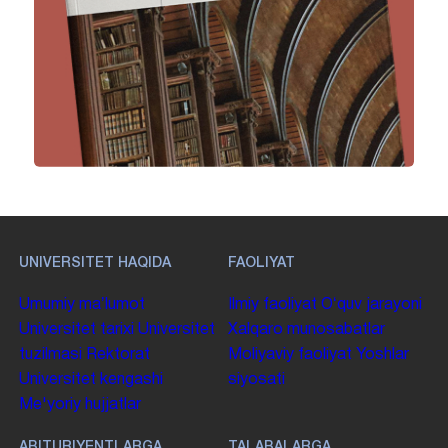
UNIVERSITET HAQIDA
FAOLIYAT
Umumiy maʼlumot
Ilmiy faoliyat
Oʻquv jarayoni
Universitet tarixi
Universitet
Xalqaro munosabatlar
tuzilmasi
Rektorat
Moliyaviy faoliyat
Yoshlar
Universitet kengashi
siyosati
Me'yoriy hujjatlar
ABITURIYENTLARGA
TALABALARGA