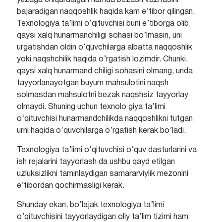
yuzaga chiqaradigan hamda bezash vazifasini
bajaradigan naqqoshlik haqida kam e’tibor qilingan.
Texnologiya ta’limi o‘qituvchisi buni e’tiborga olib,
qaysi xalq hunarmanchiligi sohasi bo’lmasin, uni
urgatishdan oldin o‘quvchilarga albatta naqqoshlik
yoki naqshchilik haqida o’rgatish lozimdir. Chunki,
qaysi xalq hunarmand chiligi sohasini olmang, unda
tayyorlanayotgan buyum mahsulotini naqsh
solmasdan mahsulotni bezak naqshsiz tayyorlay
olmaydi. Shuning uchun texnolo giya ta’limi
o‘qituvchisi hunarmandchilikda naqqoshlikni tutgan
urni haqida o‘quvchilarga o’rgatish kerak bo’ladi.
Texnologiya ta’limi o‘qituvchisi o‘quv dasturlarini va
ish rejalarini tayyorlash da ushbu qayd etilgan
uzluksizlikni taminlaydigan samararviylik mezonini
e’tibordan qochirmasligi kerak.
Shunday ekan, bo’lajak texnologiya ta’limi
o’qituvchisini tayyorlaydigan oliy ta’lim tizimi ham