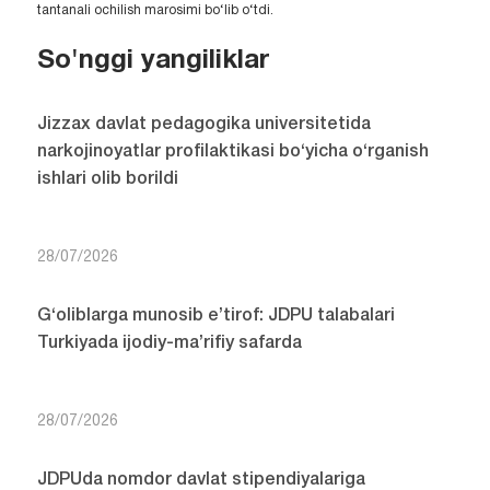
tantanali ochilish marosimi bo‘lib o‘tdi.
So'nggi yangiliklar
Jizzax davlat pedagogika universitetida
narkojinoyatlar profilaktikasi bo‘yicha o‘rganish
ishlari olib borildi
28/07/2026
G‘oliblarga munosib e’tirof: JDPU talabalari
Turkiyada ijodiy-ma’rifiy safarda
28/07/2026
JDPUda nomdor davlat stipendiyalariga