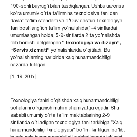
190-sonli buyrug‘i bilan tasdiqlangan. Ushbu uarorisa
ko’ra umumiv o‘rta ta’limnins texnolosiva fani dan
davlat ta’lim standarti va o‘Ouv dasturi Texnologiya
fani boshlang‘ich ta’lim yo‘nalishida(1-4 sinflarda)
umumlashgan holda, 5-9-sinflarda 2 ta yo’nalishda
olib borilishi belgilangan
“Texnologiya va dizayn”,
“Servis xizmati”
yo‘nalishlarida o‘qitiladi. Bu
yo’nalishlarning har birida xalq hunarmandchiligi
nazarda tutilgan
[1. 19-20 b.].
Texnologiya fanini o’qitishda xalq hunarmandchiligi
sohalarini o’rganish muhim ahamiyatga egadir. Shu
sababli umumiy o’rta ta’lim maktablarining 2-9
sinflarida o’tiladigan texnologiya fani tarkibiga “Xalq
hunarmandchiligi txnologiyasi” bo’limi kiritilgan. bo’lib,