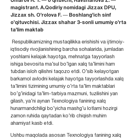
Umarov R. T.
—
o’qituvchi, Ravshanova Z.
—
magistrant. A.Qodiriy nomidagi Jizzax DPU,
Jizzax sh. O’rolova F.
—
Boshlang’ich sinf
o’qituvchisi. Jizzax shahar 3-sonli umumiy o’rta
ta’lim maktab
Respublikamizning mustaqilikka erishishi va ijtimoiy-
iqtisodiy rivojlanishining barcha sohalarida, jumladan
yoshlarni kelajak hayotga, mehnatga tayyorlash
ishiga bevosita ma’sul bo’lgan xalq ta’limini ham
tubdan isloh qilishni taqozo etdi. O’sib kelayotgan
barkamol avlodni kelajak hayotga tayyorlashda xalq
ta’limini tizimining umumiy o’rta ta’lim maktablari
bo’g’inidagi ta’lim-tarbiya mazmuni, tuzilishini yan
gilash, ya’ni aynan Texnologiya fanining xalq
hunarmandchiligi bo’yicha mashg’u lotlarni hozirgi
zamon ruhida qaytadan ko’rib chiqish muhim
ahamiyat kasb etdi.
Ushbu maqolada asosan Texnologiya fanining xalq