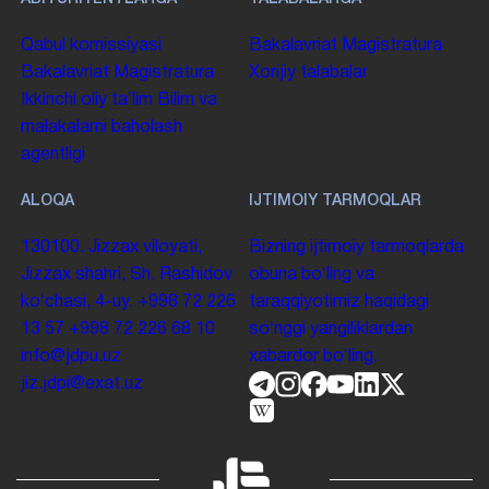
Qabul komissiyasi
Bakalavriat
Magistratura
Bakalavriat
Magistratura
Xorijiy talabalar
Ikkinchi oliy taʼlim
Bilim va
malakalarni baholash
agentligi
ALOQA
IJTIMOIY TARMOQLAR
130100. Jizzax viloyati,
Bizning ijtimoiy tarmoqlarda
Jizzax shahri, Sh. Rashidov
obuna boʻling va
koʻchasi, 4-uy.
+998 72 226
taraqqiyotimiz haqidagi
13 57
+998 72 226 68 10
soʻnggi yangiliklardan
info@jdpu.uz
xabardor boʻling.
jiz.jdpi@exat.uz