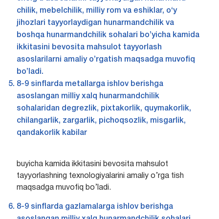
chilik, mebelchilik, milliy rom va eshiklar, o‘y
jihozlari tayyorlaydigan hunarmandchilik va
boshqa hunarmandchilik sohalari bo’yicha kamida
ikkitasini bevosita mahsulot tayyorlash
asoslarilarni amaliy o’rgatish maqsadga muvofiq
bo’ladi.
8-9 sinflarda metallarga ishlov berishga
asoslangan milliy xalq hunarmandchilik
sohalaridan degrezlik, pixtakorlik, quymakorlik,
chilangarlik, zargarlik, pichoqsozlik, misgarlik,
qandakorlik kabilar
buyicha kamida ikkitasini bevosita mahsulot
tayyorlashning texnologiyalarini amaliy o’rga tish
maqsadga muvofiq bo’ladi.
8-9 sinflarda gazlamalarga ishlov berishga