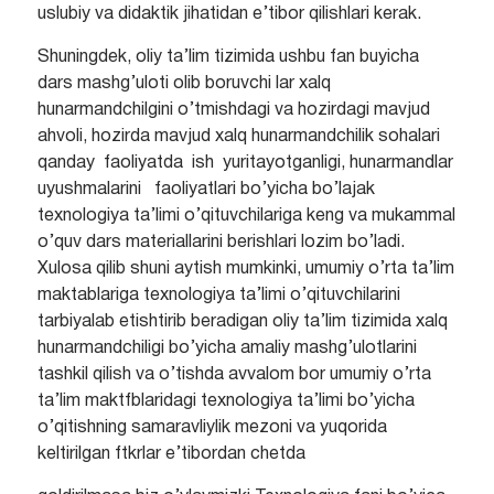
uslubiy va didaktik jihatidan e’tibor qilishlari kerak.
Shuningdek, oliy ta’lim tizimida ushbu fan buyicha
dars mashg’uloti olib boruvchi lar xalq
hunarmandchilgini o’tmishdagi va hozirdagi mavjud
ahvoli, hozirda mavjud xalq hunarmandchilik sohalari
qanday faoliyatda ish yuritayotganligi, hunarmandlar
uyushmalarini faoliyatlari bo’yicha bo’lajak
texnologiya ta’limi o’qituvchilariga keng va mukammal
o’quv dars materiallarini berishlari lozim bo’ladi.
Xulosa qilib shuni aytish mumkinki, umumiy o’rta ta’lim
maktablariga texnologiya ta’limi o’qituvchilarini
tarbiyalab etishtirib beradigan oliy ta’lim tizimida xalq
hunarmandchiligi bo’yicha amaliy mashg’ulotlarini
tashkil qilish va o’tishda avvalom bor umumiy o’rta
ta’lim maktfblaridagi texnologiya ta’limi bo’yicha
o’qitishning samaravliylik mezoni va yuqorida
keltirilgan ftkrlar e’tibordan chetda