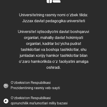
Universitetning rasmiy nomi oʻzbek tilida:
Jizzax davlat pedagogika universiteti
Universitet iqtisodiyotni davlat boshqaruvi
organlari, mahalliy davlat hokimiyati
organlari, kadrlar boʻyicha pudrat
tashkilotlari va boshqa tashkilotlar, shu
jumladan xorijiy hamkor tashkilotlar bilan
oʻzaro hamkorlikda oʻz faoliyatini amalga
oshiradi.
Oʻzbekiston Respublikasi
Prezidentining rasmiy veb-sayti
Oʻzbekiston Respublikasi
qonunchilik maʼlumotlari milliy bazasi