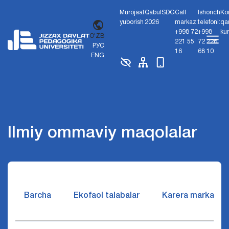
Murojaat
Qabul
SDG
Call
Ishonch
Ko
yuborish
2026
markaz:
telefoni:
qa
+998 72
+998
ku
O'ZB
221 55
72 226
РУС
16
68 10
ENG
Ilmiy ommaviy maqolalar
Barcha
Ekofaol talabalar
Karera markazi