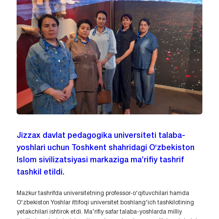
Jizzax davlat pedagogika universiteti talaba-
yoshlari uchun Toshkent shahridagi O‘zbekiston
Islom sivilizatsiyasi markaziga ma’rifiy tashrif
tashkil etildi.
Mazkur tashrifda universitetning professor-o‘qituvchilari hamda
O‘zbekiston Yoshlar ittifoqi universitet boshlang‘ich tashkilotining
yetakchilari ishtirok etdi. Ma’rifiy safar talaba-yoshlarda milliy