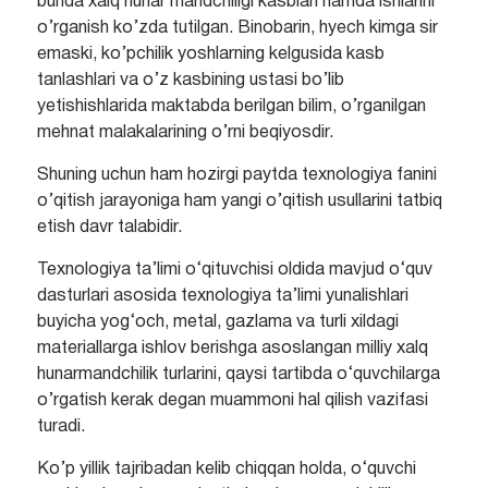
bunda xalq hunar mandchiligi kasblari hamda ishlarini
o’rganish ko’zda tutilgan. Binobarin, hyech kimga sir
emaski, ko’pchilik yoshlarning kelgusida kasb
tanlashlari va o’z kasbining ustasi bo’lib
yetishishlarida maktabda berilgan bilim, o’rganilgan
mehnat malakalarining o’rni beqiyosdir.
Shuning uchun ham hozirgi paytda texnologiya fanini
o’qitish jarayoniga ham yangi o’qitish usullarini tatbiq
etish davr talabidir.
Texnologiya ta’limi o‘qituvchisi oldida mavjud o‘quv
dasturlari asosida texnologiya ta’limi yunalishlari
buyicha yog‘och, metal, gazlama va turli xildagi
materiallarga ishlov berishga asoslangan milliy xalq
hunarmandchilik turlarini, qaysi tartibda o‘quvchilarga
o’rgatish kerak degan muammoni hal qilish vazifasi
turadi.
Ko’p yillik tajribadan kelib chiqqan holda, o‘quvchi