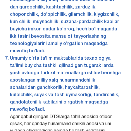
asoslangan milliy xalq hunarmandchilik sohalari
dan quroqchilik, kashtachilik, zarduzlik,
choponchilik, do’ppichilik, gilamchilik, kiygizchilik,
kun chilik, muynachilik, suzana-pardachilik kabilar
buyicha imkon qadar ko’proq, hech bo’lmaganda
ikkitasini bevosita mahsulot tayyorlashning
texnologiyalarini amaliy o’rgatish maqsadga
muvofiq bo’ladi.
Umumiy o’rta ta’lim maktablarida texnologiya
ta’limi buyicha tashkil qilinadigan tugarak larda
yosh avlodga turli xil materiallarga ishlov berishga
asoslangan milliy xalq hunarmandchilik
sohalaridan ganchkorlik, haykaltaroshlik,
kulolchilik, suyak va tosh uymakorligi, tandirchilik,
qandolatchilik kabilarini o‘rgatish maqsadga
muvofiq bo’ladi.
Agar qabul qilingan DTSlarga tahlil asosida etibor
qilsak, har qanday hunarmand chilikni asosi va uni