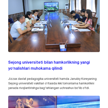
Sejong universiteti bilan hamkorlikning yangi
yo‘nalishlari muhokama qilindi
Jizzax davlat pedagogika universiteti hamda Janubiy Koreyaning
Sejong universiteti vakillari o‘rtasida ikki tomonlama hamkorlikni
yanada rivojlantirishga bag‘ishlangan uchrashuv bo‘lib o‘tdi.