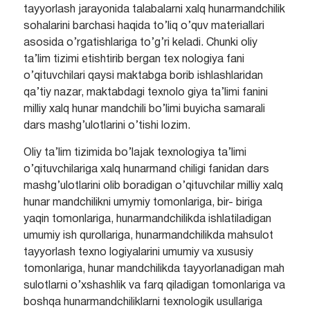
tayyorlash jarayonida talabalarni xalq hunarmandchilik
sohalarini barchasi haqida to’liq o’quv materiallari
asosida o’rgatishlariga to’g’ri keladi. Chunki oliy
ta’lim tizimi etishtirib bergan tex nologiya fani
o’qituvchilari qaysi maktabga borib ishlashlaridan
qa’tiy nazar, maktabdagi texnolo giya ta’limi fanini
milliy xalq hunar mandchili bo’limi buyicha samarali
dars mashg’ulotlarini o’tishi lozim.
Oliy ta’lim tizimida bo’lajak texnologiya ta’limi
o’qituvchilariga xalq hunarmand chiligi fanidan dars
mashg’ulotlarini olib boradigan o’qituvchilar milliy xalq
hunar mandchilikni umymiy tomonlariga, bir- biriga
yaqin tomonlariga, hunarmandchilikda ishlatiladigan
umumiy ish qurollariga, hunarmandchilikda mahsulot
tayyorlash texno logiyalarini umumiy va xususiy
tomonlariga, hunar mandchilikda tayyorlanadigan mah
sulotlarni o’xshashlik va farq qiladigan tomonlariga va
boshqa hunarmandchiliklarni texnologik usullariga