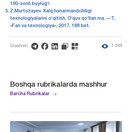
190-sonli buyrug‘i
Z.Murtozayev. Xalq hunarmandchiligi
texnologiyalarini o‘qitish. O‘quv qo‘llan ma. —T..
«Fan va texnologiya», 2017, 188 bet.
1 348
Ulashish:
Boshqa rubrikalarda mashhur
Barcha Rubrikalar