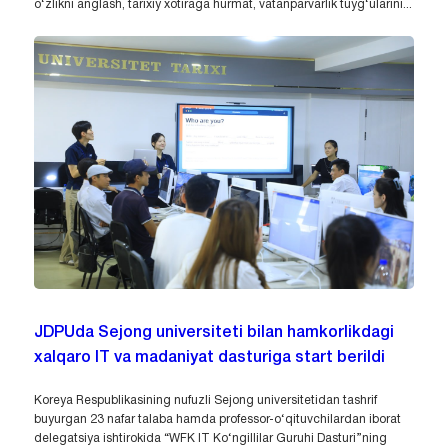
o‘zlikni anglash, tarixiy xotiraga hurmat, vatanparvarlik tuyg‘ularini...
JDPUda Sejong universiteti bilan hamkorlikdagi
xalqaro IT va madaniyat dasturiga start berildi
Koreya Respublikasining nufuzli Sejong universitetidan tashrif
buyurgan 23 nafar talaba hamda professor-o‘qituvchilardan iborat
delegatsiya ishtirokida “WFK IT Ko‘ngillilar Guruhi Dasturi”ning