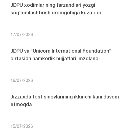
JDPU xodimlarining farzandlari yozgi
sog‘lomlashtirish oromgohiga kuzatildi
17/07/2026
JDPU va “Unicorn International Foundation”
o‘rtasida hamkorlik hujjatlari imzolandi
16/07/2026
Jizzaxda test sinovlarining ikkinchi kuni davom
etmoqda
15/07/2026