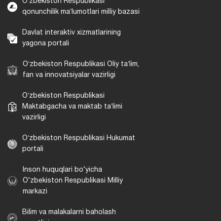
Oʻzbekiston Respublikasi
qonunchilik maʼlumotlari milliy bazasi
Davlat interaktiv xizmatlarining
yagona portali
Oʻzbekiston Respublikasi Oliy taʼlim,
fan va innovatsiyalar vazirligi
Oʻzbekiston Respublikasi
Maktabgacha va maktab taʼlimi
vazirligi
Oʻzbekiston Respublikasi Hukumat
portali
Inson huquqlari bo‘yicha
O‘zbekiston Respublikasi Milliy
markazi
Bilim va malakalarni baholash