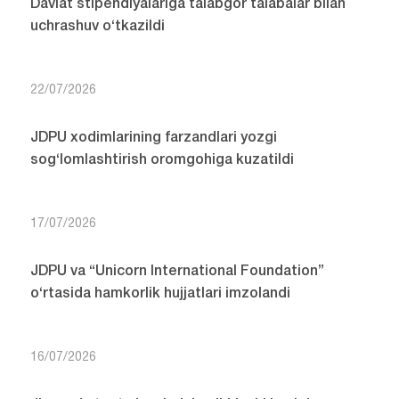
Davlat stipendiyalariga talabgor talabalar bilan
uchrashuv o‘tkazildi
22/07/2026
JDPU xodimlarining farzandlari yozgi
sog‘lomlashtirish oromgohiga kuzatildi
17/07/2026
JDPU va “Unicorn International Foundation”
o‘rtasida hamkorlik hujjatlari imzolandi
16/07/2026