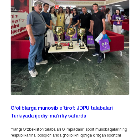
G‘oliblarga munosib e’tirof: JDPU talabalari
Turkiyada ijodiy-ma’rifiy safarda
“Yangi O‘zbekiston talabalari Olimpiadasi” sport musobaqalarining
respublika final bosqichlarida g‘oliblikni qo‘lga kiritgan sportchi