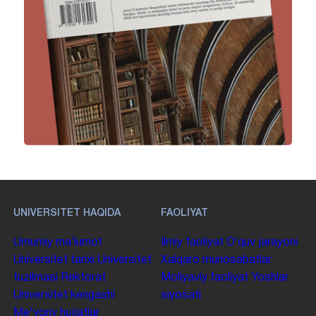
UNIVERSITET HAQIDA
FAOLIYAT
Umumiy maʼlumot
Ilmiy faoliyat
Oʻquv jarayoni
Universitet tarixi
Universitet
Xalqaro munosabatlar
tuzilmasi
Rektorat
Moliyaviy faoliyat
Yoshlar
Universitet kengashi
siyosati
Me'yoriy hujjatlar