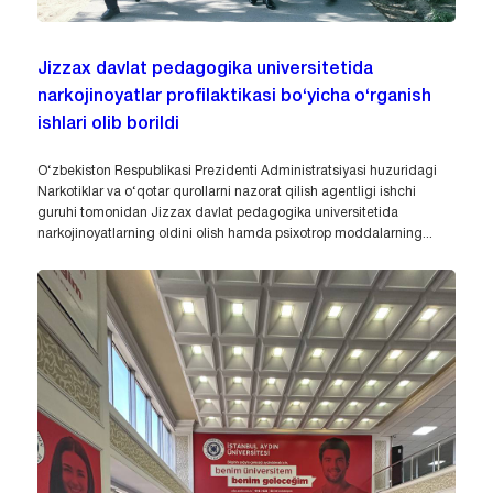
Jizzax davlat pedagogika universitetida
narkojinoyatlar profilaktikasi bo‘yicha o‘rganish
ishlari olib borildi
O‘zbekiston Respublikasi Prezidenti Administratsiyasi huzuridagi
Narkotiklar va o‘qotar qurollarni nazorat qilish agentligi ishchi
guruhi tomonidan Jizzax davlat pedagogika universitetida
narkojinoyatlarning oldini olish hamda psixotrop moddalarning...