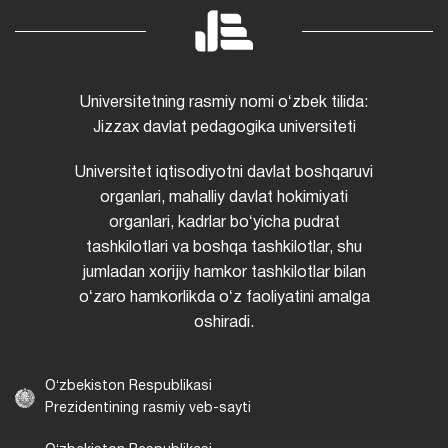
Universitetning rasmiy nomi oʻzbek tilida:
Jizzax davlat pedagogika universiteti
Universitet iqtisodiyotni davlat boshqaruvi
organlari, mahalliy davlat hokimiyati
organlari, kadrlar boʻyicha pudrat
tashkilotlari va boshqa tashkilotlar, shu
jumladan xorijiy hamkor tashkilotlar bilan
oʻzaro hamkorlikda oʻz faoliyatini amalga
oshiradi.
Oʻzbekiston Respublikasi
Prezidentining rasmiy veb-sayti