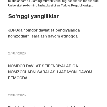
talabalar hamda ularning murabbiylarini rag‘batlantirish maqsadida
Universitet rektorining tashabbusi bilan Turkiya Respublikasiga...
So'nggi yangiliklar
JDPUda nomdor davlat stipendiyalariga
nomzodlarni saralash davom etmoqda
27/07/2026
NOMDOR DAVLAT STIPENDIYALARIGA
NOMZODLARNI SARALASH JARAYONI DAVOM
ETMOQDA
23/07/2026