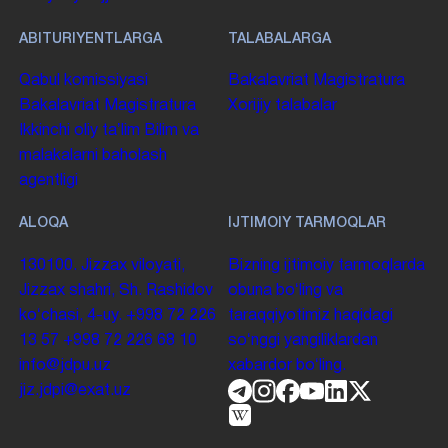
ABITURIYENTLARGA
TALABALARGA
Qabul komissiyasi
Bakalavriat
Magistratura
Bakalavriat
Magistratura
Xorijiy talabalar
Ikkinchi oliy taʼlim
Bilim va
malakalarni baholash
agentligi
ALOQA
IJTIMOIY TARMOQLAR
130100. Jizzax viloyati,
Bizning ijtimoiy tarmoqlarda
Jizzax shahri, Sh. Rashidov
obuna boʻling va
koʻchasi, 4-uy.
+998 72 226
taraqqiyotimiz haqidagi
13 57
+998 72 226 68 10
soʻnggi yangiliklardan
info@jdpu.uz
xabardor boʻling.
jiz.jdpi@exat.uz