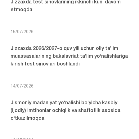
Jizzaxda test sinovlarining ikkinchi kuni davom
etmoqda
15/07/2026
Jizzaxda 2026/2027-o‘quv yili uchun oliy ta’lim
muassasalarining bakalavriat ta’lim yo‘nalishlariga
kirish test sinovlari boshlandi
14/07/2026
Jismoniy madaniyat yo‘nalishi bo‘yicha kasbiy
(ijodiy) imtihonlar ochiqlik va shaffoflik asosida
o‘tkazilmoqda