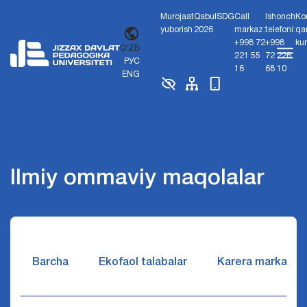
Murojaat
Qabul
SDG
Call
Ishonch
Ko
yuborish
2026
markaz:
telefoni:
qa
+998 72
+998
ku
O'ZB
221 55
72 226
РУС
16
68 10
ENG
Ilmiy ommaviy maqolalar
Barcha
Ekofaol talabalar
Karera markazi