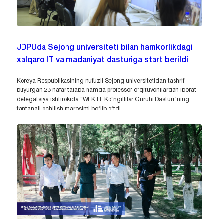
JDPUda Sejong universiteti bilan hamkorlikdagi
xalqaro IT va madaniyat dasturiga start berildi
Koreya Respublikasining nufuzli Sejong universitetidan tashrif
buyurgan 23 nafar talaba hamda professor-o‘qituvchilardan iborat
delegatsiya ishtirokida “WFK IT Ko‘ngillilar Guruhi Dasturi”ning
tantanali ochilish marosimi bo‘lib o‘tdi.