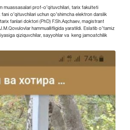
m muassasalari prof-o‘qituvchilari, tarix fakulteti
x fani o‘qituvchilari uchun qo‘shimcha elektron darslik
 tarix fanlari doktori (PhD) F.Sh.Aqchaev, magistrant
.M.Qovulovlar hammuallifligida yaratildi. Eslatib o‘tamiz
fiyasiga qiziquvchilar, sayyohlar va keng jamoatchilik