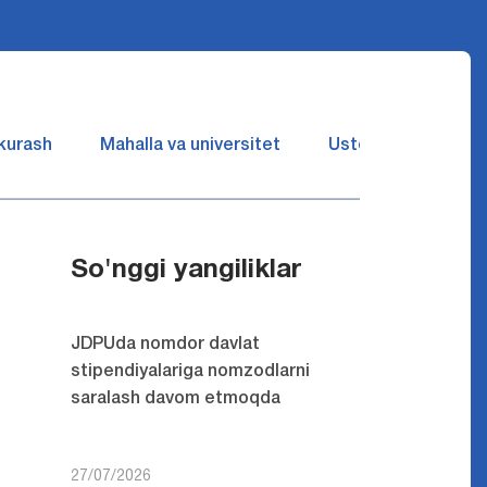
 kurash
Mahalla va universitet
Ustozlar suhbatin 
So'nggi yangiliklar
JDPUda nomdor davlat
stipendiyalariga nomzodlarni
saralash davom etmoqda
27/07/2026