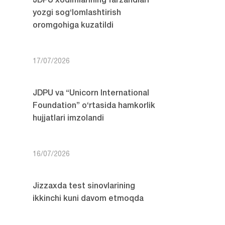
JDPU xodimlarining farzandlari
yozgi sog‘lomlashtirish
oromgohiga kuzatildi
17/07/2026
JDPU va “Unicorn International
Foundation” o‘rtasida hamkorlik
hujjatlari imzolandi
16/07/2026
Jizzaxda test sinovlarining
ikkinchi kuni davom etmoqda