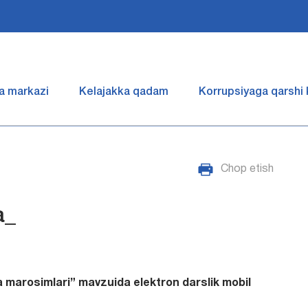
a markazi
Kelajakka qadam
Korrupsiyaga qarshi
Chop etish
a_
va marosimlari” mavzuida elektron darslik mobil