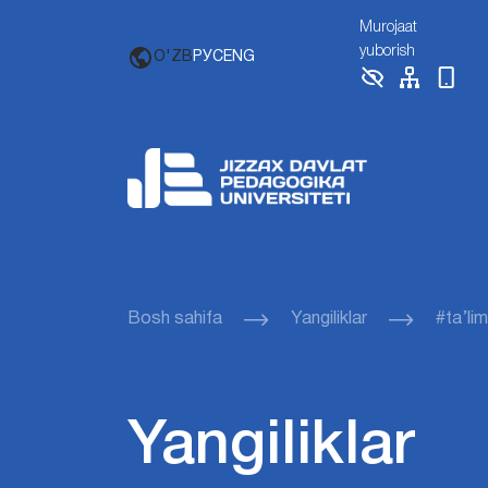
Murojaat
yuborish
O'ZB
РУС
ENG
Bosh sahifa
Yangiliklar
#ta’li
Yangiliklar