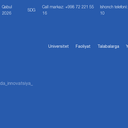
Qabul
Call markaz: +998 72 221 55
Ishonch telefon
SDG
2026
16
10
Universitet
Faoliyat
Talabalarga
Y
mda_innovatsiya_