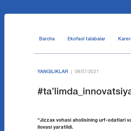
Barcha
Ekofaol talabalar
Karer
YANGILIKLAR
08/07/2021
|
#ta’limda_innovatsiy
“Jizzax vohasi aholisining urf-odatlari 
ilovasi yaratildi.