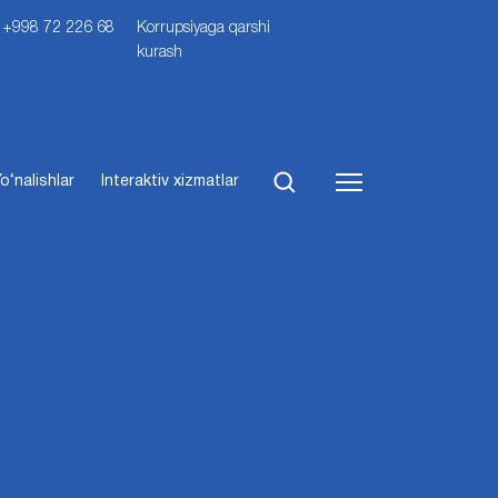
i: +998 72 226 68
Korrupsiyaga qarshi
kurash
o‘nalishlar
Interaktiv xizmatlar