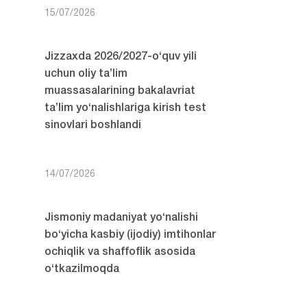
15/07/2026
Jizzaxda 2026/2027-o‘quv yili
uchun oliy ta’lim
muassasalarining bakalavriat
ta’lim yo‘nalishlariga kirish test
sinovlari boshlandi
14/07/2026
Jismoniy madaniyat yo‘nalishi
bo‘yicha kasbiy (ijodiy) imtihonlar
ochiqlik va shaffoflik asosida
o‘tkazilmoqda