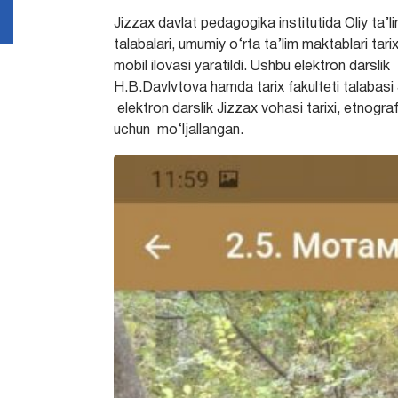
Jizzax davlat pedagogika institutida Oliy ta’li
talabalari, umumiy o‘rta ta’lim maktablari tari
mobil ilovasi yaratildi. Ushbu elektron darslik
H.B.Davlvtova hamda tarix fakulteti talabasi J
elektron darslik Jizzax vohasi tarixi, etnogra
uchun mo‘ljallangan.