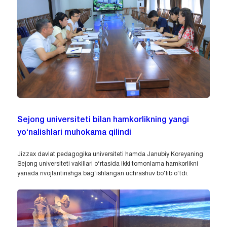
Sejong universiteti bilan hamkorlikning yangi
yo‘nalishlari muhokama qilindi
Jizzax davlat pedagogika universiteti hamda Janubiy Koreyaning
Sejong universiteti vakillari o‘rtasida ikki tomonlama hamkorlikni
yanada rivojlantirishga bag‘ishlangan uchrashuv bo‘lib o‘tdi.