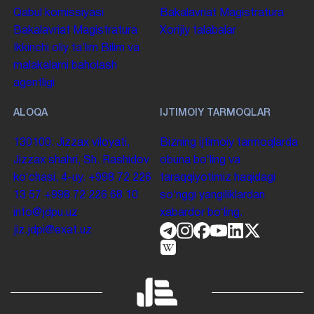
Qabul komissiyasi
Bakalavriat
Magistratura
Bakalavriat
Magistratura
Xorijiy talabalar
Ikkinchi oliy taʼlim
Bilim va
malakalarni baholash
agentligi
ALOQA
IJTIMOIY TARMOQLAR
130100. Jizzax viloyati,
Bizning ijtimoiy tarmoqlarda
Jizzax shahri, Sh. Rashidov
obuna boʻling va
koʻchasi, 4-uy.
+998 72 226
taraqqiyotimiz haqidagi
13 57
+998 72 226 68 10
soʻnggi yangiliklardan
info@jdpu.uz
xabardor boʻling.
jiz.jdpi@exat.uz