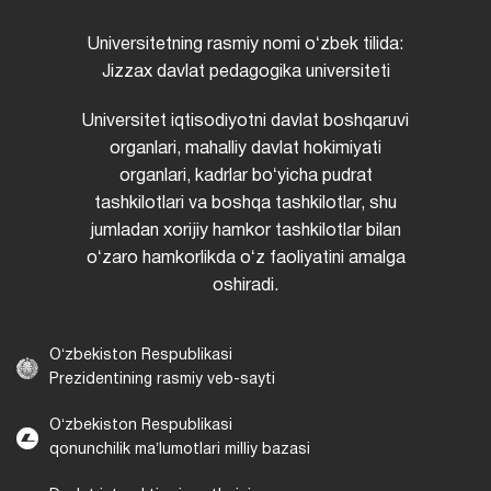
Universitetning rasmiy nomi oʻzbek tilida:
Jizzax davlat pedagogika universiteti
Universitet iqtisodiyotni davlat boshqaruvi
organlari, mahalliy davlat hokimiyati
organlari, kadrlar boʻyicha pudrat
tashkilotlari va boshqa tashkilotlar, shu
jumladan xorijiy hamkor tashkilotlar bilan
oʻzaro hamkorlikda oʻz faoliyatini amalga
oshiradi.
Oʻzbekiston Respublikasi
Prezidentining rasmiy veb-sayti
Oʻzbekiston Respublikasi
qonunchilik maʼlumotlari milliy bazasi