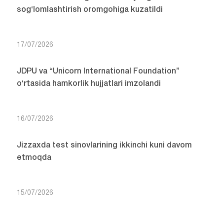
sog‘lomlashtirish oromgohiga kuzatildi
17/07/2026
JDPU va “Unicorn International Foundation”
o‘rtasida hamkorlik hujjatlari imzolandi
16/07/2026
Jizzaxda test sinovlarining ikkinchi kuni davom
etmoqda
15/07/2026