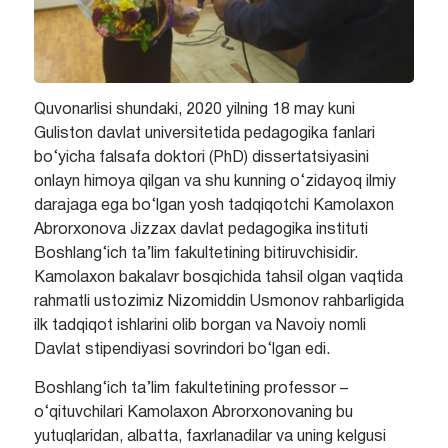
Quvonarlisi shundaki, 2020 yilning 18 may kuni
Guliston davlat universitetida pedagogika fanlari
bo‘yicha falsafa doktori (PhD) dissertatsiyasini
onlayn himoya qilgan va shu kunning o‘zidayoq ilmiy
darajaga ega bo‘lgan yosh tadqiqotchi Kamolaxon
Abrorxonova Jizzax davlat pedagogika instituti
Boshlang‘ich ta’lim fakultetining bitiruvchisidir.
Kamolaxon bakalavr bosqichida tahsil olgan vaqtida
rahmatli ustozimiz Nizomiddin Usmonov rahbarligida
ilk tadqiqot ishlarini olib borgan va Navoiy nomli
Davlat stipendiyasi sovrindori bo‘lgan edi.
Boshlang‘ich ta’lim fakultetining professor –
o‘qituvchilari Kamolaxon Abrorxonovaning bu
yutuqlaridan, albatta, faxrlanadilar va uning kelgusi