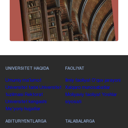
UNIVERSITET HAQIDA
FAOLIYAT
Umumiy maʼlumot
Ilmiy faoliyat
Oʻquv jarayoni
Universitet tarixi
Universitet
Xalqaro munosabatlar
tuzilmasi
Rektorat
Moliyaviy faoliyat
Yoshlar
Universitet kengashi
siyosati
Me'yoriy hujjatlar
ABITURIYENTLARGA
TALABALARGA