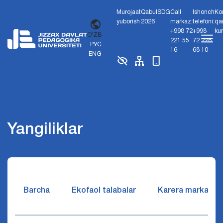
Murojaat
Qabul
SDG
Call
Ishonch
Ko
yuborish
2026
markaz:
telefoni:
qa
+998 72
+998
ku
O'ZB
221 55
72 226
РУС
16
68 10
ENG
Yangiliklar
Barcha
Ekofaol talabalar
Karera markazi