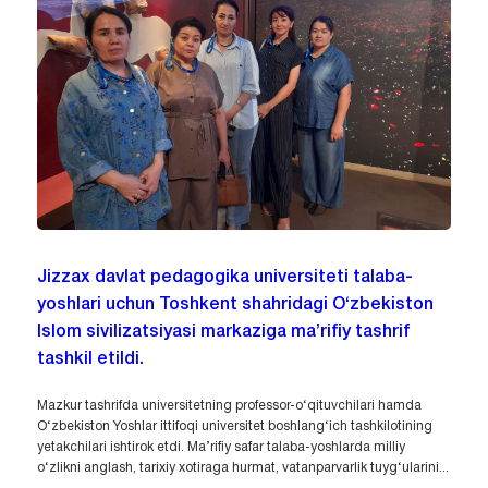
Jizzax davlat pedagogika universiteti talaba-
yoshlari uchun Toshkent shahridagi O‘zbekiston
Islom sivilizatsiyasi markaziga ma’rifiy tashrif
tashkil etildi.
Mazkur tashrifda universitetning professor-o‘qituvchilari hamda
O‘zbekiston Yoshlar ittifoqi universitet boshlang‘ich tashkilotining
yetakchilari ishtirok etdi. Ma’rifiy safar talaba-yoshlarda milliy
o‘zlikni anglash, tarixiy xotiraga hurmat, vatanparvarlik tuyg‘ularini...