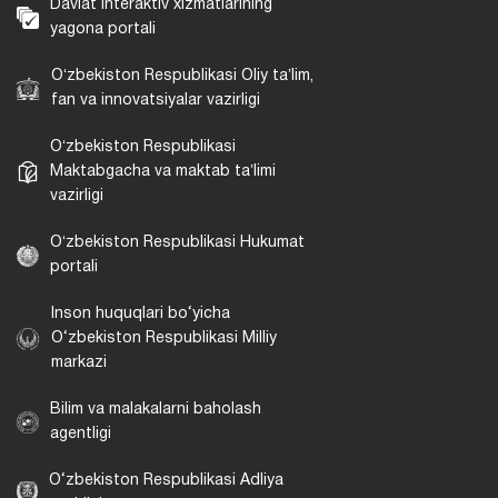
Davlat interaktiv xizmatlarining
yagona portali
Oʻzbekiston Respublikasi Oliy taʼlim,
fan va innovatsiyalar vazirligi
Oʻzbekiston Respublikasi
Maktabgacha va maktab taʼlimi
vazirligi
Oʻzbekiston Respublikasi Hukumat
portali
Inson huquqlari bo‘yicha
O‘zbekiston Respublikasi Milliy
markazi
Bilim va malakalarni baholash
agentligi
O‘zbekiston Respublikasi Adliya