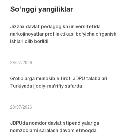
So'nggi yangiliklar
Jizzax davlat pedagogika universitetida
narkojinoyatlar profilaktikasi bo‘yicha o‘rganish
ishlari olib borildi
28/07/2026
G‘oliblarga munosib e’tirof: JDPU talabalari
Turkiyada ijodiy-ma’rifiy safarda
28/07/2026
JDPUda nomdor davlat stipendiyalariga
nomzodlarni saralash davom etmoqda