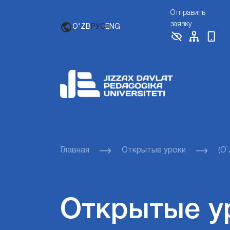
Отправить
заявку
O'ZB
РУС
ENG
Главная
Открытые уроки
(O`
Открытые у