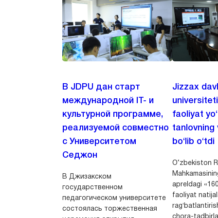
В JDPU дан старт
Jizzax dav
международной IT- и
universitet
культурной программе,
faoliyat yo
реализуемой совместно
tanlovning 
с Университетом
bo‘lib o‘tdi
Седжон
O‘zbekiston Re
Mahkamasining
В Джизакском
apreldagi «160
государственном
faoliyat natijal
педагогическом университете
ragʻbatlantiri
состоялась торжественная
chora-tadbirlar