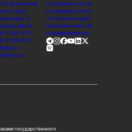
100. Джизакская
Подпишитесь на нас
асть, город
в социальных сетях,
зак, улица Ш.
чтобы быть в курсе
идова, Дом 4.
последних новостей
8 72 226 13 57
о нашем прогрессе.
8 72 226 68 10
o@jdpu.uz
.jdpi@exat.uz
т
ганами государственного