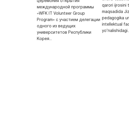
церемония открытия
qarori ijrosini
международной программы
maqsadida Jiz
«WFK IT Volunteer Group
pedagogika un
Program» с участием делегации
intellektual fa
одного из ведущих
yo‘nalishidagi..
университетов Республики
Корея...