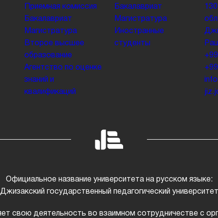
Приемная комиссия
Бакалавриат
130
Бакалавриат
Магистратура
обл
Магистратура
Иностранные
Джи
Второе высшее
студенты
Раш
образование
+99
Агентство по оценке
+99
знаний и
inf
квалификаций
jiz
Официальное название университета на русском языке:
Джизакский государственный педагогический университе
ет свою деятельность во взаимном сотрудничестве с ор