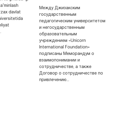
 ta’minlash
Между Джизакским
zax davlat
государственным
iversitetida
педагогическим университетом
oliyat
и негосударственным
.
образовательным
учреждением «Unicorn
International Foundation»
подписаны Меморандум о
взаимопонимании и
сотрудничестве, а также
Договор о сотрудничестве по
привлечению...