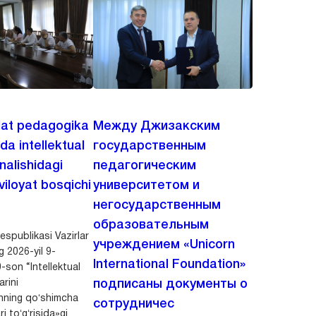
lat pedagogika
Между Джизакским
ida intellektual
государственным
‘nalishidagi
педагогическим
viloyat bosqichi
университетом и
негосударственным
образовательным
spublikasi Vazirlar
учреждением «Unicorn
 2026-yil 9-
International Foundation»
-son “Intellektual
arini
подписаны документы о
shning qoʻshimcha
сотрудничес
i toʻgʻrisida»gi