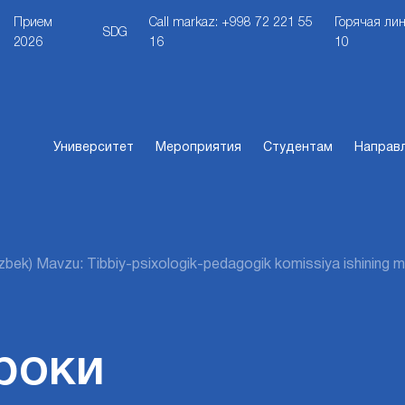
Прием
Call markaz: +998 72 221 55
Горячая лин
SDG
2026
16
10
Университет
Мероприятия
Студентам
Направ
zbek) Mavzu: Tibbiy-psixologik-pedagogik komissiya ishining ma
роки