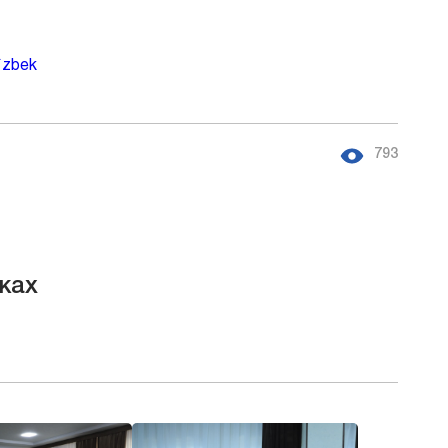
`zbek
793
ках